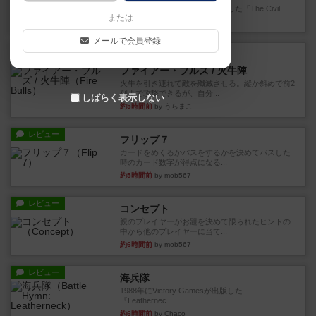
1983年にVictory Gamesが出版した『The Civil ...
または
約3時間前
by Chaco
メールで会員登録
レビュー
画像付き
ファイアー・ブルズ / 火牛陣
火牛を引き連れて敵を殲滅させる。縦か斜めで前2
列まで攻撃できるが、自分...
しばらく表示しない
約5時間前
by うらまこ
レビュー
フリップ７
カードをめくるかパスをするかを決めてパスした
時のカード数字が得点になる...
約5時間前
by mob567
レビュー
コンセプト
親のプレイヤーがお題を決めて限られたヒントの
中から他のプレイヤーに当て...
約6時間前
by mob567
レビュー
海兵隊
1988年にVictory Gamesが出版した
『Leathernec...
約6時間前
by Chaco