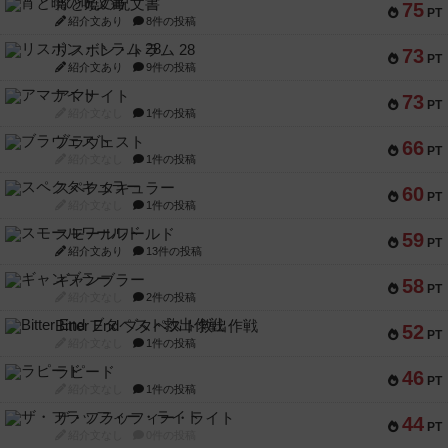
宵と暁の呪文書
75
PT
紹介文あり
8件の投稿
リスボン・トラム 28
73
PT
紹介文あり
9件の投稿
アマナイト
73
PT
紹介文なし
1件の投稿
ブラヴェスト
66
PT
紹介文なし
1件の投稿
スペクタキュラー
60
PT
紹介文なし
1件の投稿
スモールワールド
59
PT
紹介文あり
13件の投稿
ギャンブラー
58
PT
紹介文なし
2件の投稿
Bitter End ブタペスト救出作戦
52
PT
紹介文なし
1件の投稿
ラピード
46
PT
紹介文なし
1件の投稿
ザ・フラッフィー・ライト
44
PT
紹介文なし
0件の投稿