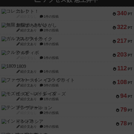
コレクト！
340
PT
紹介文なし
1件の投稿
無限まちがいさがし
322
PT
紹介文あり
2件の投稿
ガルフストライク
217
PT
紹介文あり
1件の投稿
クルティボ
203
PT
紹介文なし
1件の投稿
1809
112
PT
紹介文あり
1件の投稿
ファースト・イン・フライト
108
PT
紹介文あり
3件の投稿
モズビ－ズ・レイダ－ズ
94
PT
紹介文あり
1件の投稿
テンプテーション
79
PT
紹介文なし
2件の投稿
インドネシア
78
PT
紹介文あり
2件の投稿