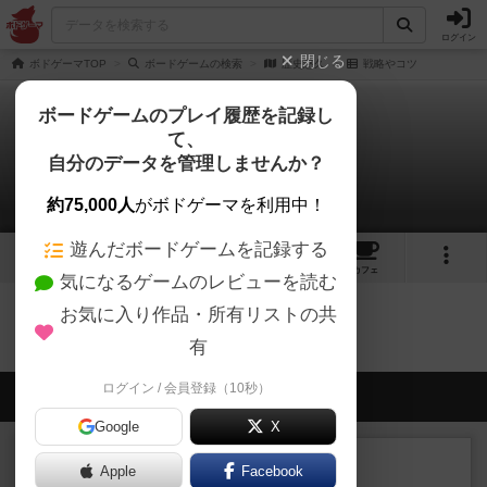
ログイン
閉じる
ボドゲーマTOP
ボードゲームの検索
歴史悠久
戦略やコツ
ボードゲームのプレイ履歴を記録し
て、
歴史悠久
自分のデータを管理しませんか？
0件の戦略やコツ
約75,000人
がボドゲーマを利用中！
遊んだボードゲームを記録する
6
2
6
トップ
画像
動画
レビュー
カフェ
気になるゲームのレビューを読む
お気に入り作品・所有リストの共
歴史悠久のトップに戻る
有
ログイン / 会員登録（10秒）
会員の新しい投稿
Google
X
レビュー
充実
Apple
Facebook
南北戦争