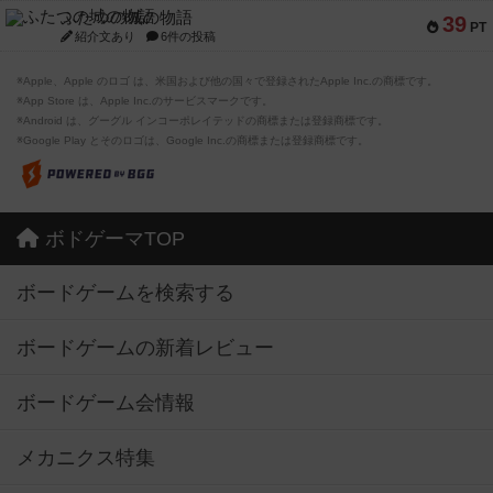
ふたつの城の物語
39
PT
紹介文あり
6件の投稿
※Apple、Apple のロゴ は、米国および他の国々で登録されたApple Inc.の商標です。
※App Store は、Apple Inc.のサービスマークです。
※Android は、グーグル インコーポレイテッドの商標または登録商標です。
※Google Play とそのロゴは、Google Inc.の商標または登録商標です。
ボドゲーマTOP
ボードゲームを検索する
ボードゲームの新着レビュー
ボードゲーム会情報
メカニクス特集