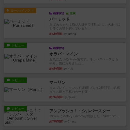
ルール/インスト
画像付き
充実
パーミッド
おばあちゃんは猫が大好きです!しかし、あまりに
も多くの猫を飼っているた...
約6時間前
by jurong
レビュー
画像付き
オラパ・マイン
お気に入りのplayte製です。オラパスペースから
やり、気に入りました...
約6時間前
by くみ
レビュー
マーリン
４人プレイ。インスト1時間プレイ2時間半。結構
ダイス運と手札のカード運...
約7時間前
by oliber
レビュー
アンブッシュ！：シルバースター
1987年にVictory Gamesが出版した『Silver Sta...
約7時間前
by Chaco