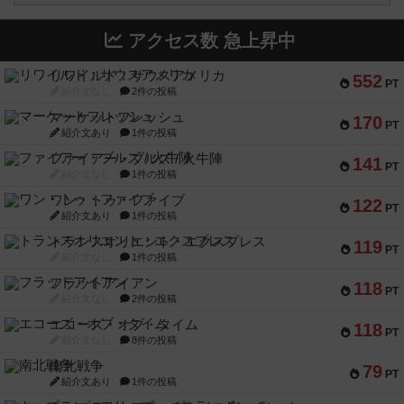
アクセス数 急上昇中
リワイルド：サウスアメリカ
552
PT
紹介文なし
2件の投稿
マーケットフレッシュ
170
PT
紹介文あり
1件の投稿
ファイアー・ブルズ / 火牛陣
141
PT
紹介文なし
1件の投稿
ワン・トゥ・ファイブ
122
PT
紹介文あり
1件の投稿
トランスオリエント・エクスプレス
119
PT
紹介文なし
1件の投稿
フラットアイアン
118
PT
紹介文なし
2件の投稿
エコーズ・オブ・タイム
118
PT
紹介文なし
8件の投稿
南北戦争
79
PT
紹介文あり
1件の投稿