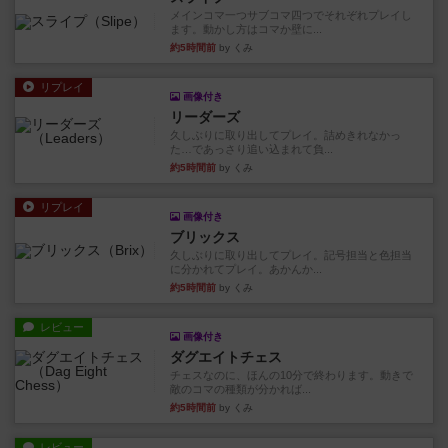
メインコマ一つサブコマ四つでそれぞれプレイし
ます。動かし方はコマか壁に...
約5時間前
by くみ
リプレイ
画像付き
リーダーズ
久しぶりに取り出してプレイ。詰めきれなかっ
た…であっさり追い込まれて負...
約5時間前
by くみ
リプレイ
画像付き
ブリックス
久しぶりに取り出してプレイ。記号担当と色担当
に分かれてプレイ。あかんか...
約5時間前
by くみ
レビュー
画像付き
ダグエイトチェス
チェスなのに、ほんの10分で終わります。動きで
敵のコマの種類が分かれば...
約5時間前
by くみ
レビュー