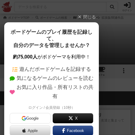
ログイン
閉じる
ボドゲーマTOP
ボードゲームの検索
歴史悠久
拡張版/関連作品
ボードゲームのプレイ履歴を記録し
て、
歴史悠久
自分のデータを管理しませんか？
拡張/関連作品 0件
約75,000人
がボドゲーマを利用中！
遊んだボードゲームを記録する
6
2
6
トップ
画像
動画
レビュー
カフェ
気になるゲームのレビューを読む
お気に入り作品・所有リストの共
有
会員の新しい投稿
ログイン / 会員登録（10秒）
レビュー
ナンジャモンジャ・ミドリ
Google
X
私は吃音を持っているのですが、友達と集まって
このゲームをした際、3ゲー...
Apple
約2時間前
by 155973
Facebook