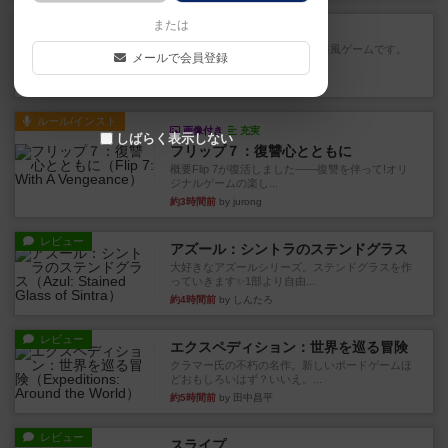
レビュー
または
ジンラミー
トランプで遊べる2人対戦の麻雀風ゲームです。
メールで会員登録
10枚の手札で、同じスーツ...
約3時間前
by OSAっち
ルール/インスト
画像付き
充実
しばらく表示しない
フリップ７：復讐心とともに
概要Flip 7が復活しました――復讐を伴って!オリ
ジナルゲームの楽し...
約3時間前
by jurong
レビュー
アズール：シントラのステンドグラス
大好きなアズールシリーズ。ステンドグラスを作
っていきます✨1部より自由...
約4時間前
by しんたろ
レビュー
エクスペディション：世界を巡る冒険
クラマー氏の不朽の名作。新しいボードゲームほ
どおもしろいはず？いいえ。...
約5時間前
by 田中昌平
レビュー
スライプ