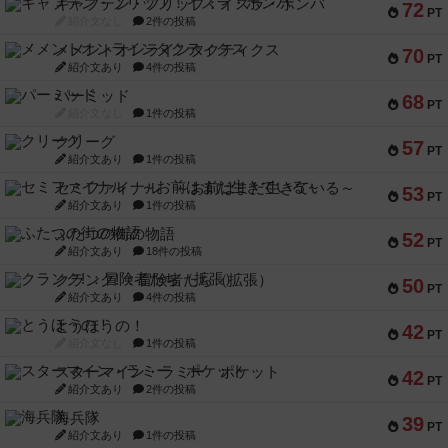
キャプテン・フリップ：イスラ・ボンバ
72
PT
紹介文なし
2件の投稿
メメントオンラインタクティクス
70
PT
紹介文あり
4件の投稿
パーミッド
68
PT
紹介文なし
1件の投稿
クリーグ
57
PT
紹介文あり
1件の投稿
セミファイナル ～お前はまだ生きている～
53
PT
紹介文あり
1件の投稿
ふたつの街の物語
52
PT
紹介文あり
18件の投稿
クランク! ：冒険者たち（拡張）
50
PT
紹介文あり
4件の投稿
とうほうの！
42
PT
紹介文なし
1件の投稿
スターマイン・ラミー ポケット
42
PT
紹介文あり
2件の投稿
海兵隊
39
PT
紹介文あり
1件の投稿