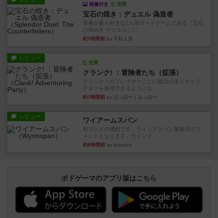
画像付き
充実
宝石の煌き：デュエル 偽造者
筆者が最も好きな2人用ボードゲームである『宝石
の煌めき デュエル』に、...
約7時間前
by 手動人形
レビュー
充実
クランク! ：冒険者たち（拡張）
クランク！のプレイヤーごとに能力の違うキャラ
クターを使用できるようにな...
約7時間前
by ぽっぽーくるっぽー
レビュー
ワイアームスパン
初プレイの感想です。ウイングスパン履修済のコ
メントとなります。ウイング...
約8時間前
by daisdice
ボドゲーマのアプリ版はこちら