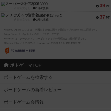
スーパーストア3000
39
PT
紹介文なし
1件の投稿
フリップ７：復讐心とともに
37
PT
紹介文なし
2件の投稿
※Apple、Apple のロゴ は、米国および他の国々で登録されたApple Inc.の商標です。
※App Store は、Apple Inc.のサービスマークです。
※Android は、グーグル インコーポレイテッドの商標または登録商標です。
※Google Play とそのロゴは、Google Inc.の商標または登録商標です。
ボドゲーマTOP
ボードゲームを検索する
ボードゲームの新着レビュー
ボードゲーム会情報