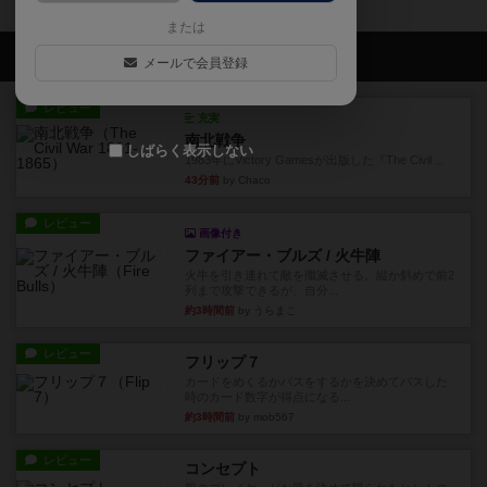
または
会員の新しい投稿
メールで会員登録
レビュー
充実
南北戦争
しばらく表示しない
1983年にVictory Gamesが出版した『The Civil ...
43分前
by Chaco
レビュー
画像付き
ファイアー・ブルズ / 火牛陣
火牛を引き連れて敵を殲滅させる。縦か斜めで前2
列まで攻撃できるが、自分...
約3時間前
by うらまこ
レビュー
フリップ７
カードをめくるかパスをするかを決めてパスした
時のカード数字が得点になる...
約3時間前
by mob567
レビュー
コンセプト