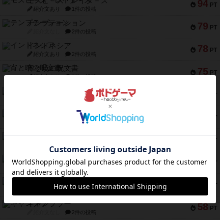
モズビ－ズ・レイダ－ズ
94
PT
紹介文あり
1件の投稿
テンプテーション
79
PT
紹介文なし
2件の投稿
インドネシア
78
PT
紹介文あり
2件の投稿
宵と暁の呪文書
75
PT
紹介文あり
8件の投稿
リスボン・トラム 28
73
PT
紹介文あり
9件の投稿
アマナイト
73
PT
紹介文なし
1件の投稿
ブラヴェスト
66
PT
紹介文なし
1件の投稿
スペクタキュラー
60
PT
紹介文なし
1件の投稿
スモールワールド
59
PT
紹介文あり
13件の投稿
ギャンブラー
58
PT
紹介文なし
2件の投稿