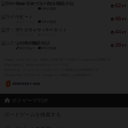
Bitter End ブタペスト救出作戦
52
PT
紹介文なし
1件の投稿
ラピード
46
PT
紹介文なし
1件の投稿
ザ・フラッフィー・ライト
44
PT
紹介文なし
0件の投稿
ふたつの城の物語
39
PT
紹介文あり
6件の投稿
※Apple、Apple のロゴ は、米国および他の国々で登録されたApple Inc.の商標です。
※App Store は、Apple Inc.のサービスマークです。
※Android は、グーグル インコーポレイテッドの商標または登録商標です。
※Google Play とそのロゴは、Google Inc.の商標または登録商標です。
ボドゲーマTOP
ボードゲームを検索する