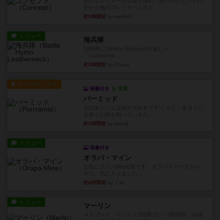
親のプレイヤーがお題を決めて限られたヒントの
中から他のプレイヤーに当て...
約3時間前
by mob567
レビュー
海兵隊
1988年にVictory Gamesが出版した
『Leathernec...
約3時間前
by Chaco
ルール/インスト
画像付き
充実
パーミッド
おばあちゃんは猫が大好きです!しかし、あまりに
も多くの猫を飼っているた...
約3時間前
by jurong
レビュー
画像付き
オラパ・マイン
お気に入りのplayte製です。オラパスペースから
やり、気に入りました...
約4時間前
by くみ
レビュー
マーリン
４人プレイ。インスト1時間プレイ2時間半。結構