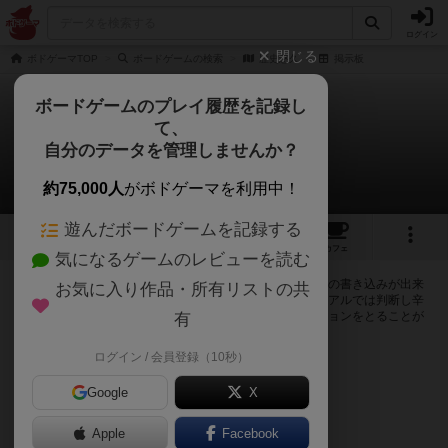
ログイン
閉じる
ボドゲーマTOP
ボードゲームの検索
歴史悠久
掲示板
ボードゲームのプレイ履歴を記録し
て、
歴史悠久
自分のデータを管理しませんか？
0件の掲示板
約75,000人
がボドゲーマを利用中！
遊んだボードゲームを記録する
6
2
6
トップ
画像
動画
レビュー
カフェ
気になるゲームのレビューを読む
ログインすると歴史悠久に関する掲示板の作成やコメントの書き込みが出来
お気に入り作品・所有リストの共
るようになります。ルールの疑問やエラッタ情報、マニュアルでは判断し辛
い曖昧な表記等について会員同士で自由にコミュニケーションをとることが
有
出来ます。
ログイン / 会員登録（10秒）
ログイン/無料会員登録
Google
X
Apple
Facebook
歴史悠久のトップに戻る