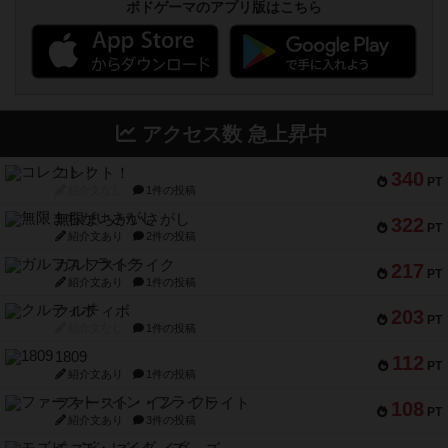
ボドゲーマのアプリ版はこちら
アクセス数 急上昇中
コレクト！
340
PT
紹介文なし
1件の投稿
無限まちがいさがし
322
PT
紹介文あり
2件の投稿
ガルフストライク
217
PT
紹介文あり
1件の投稿
クルティボ
203
PT
紹介文なし
1件の投稿
1809
112
PT
紹介文あり
1件の投稿
ファースト・イン・フライト
108
PT
紹介文あり
3件の投稿