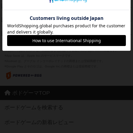
海兵隊
45
PT
紹介文あり
1件の投稿
Bitter End ブタペスト救出作戦
45
PT
紹介文なし
1件の投稿
ドコジャン
42
PT
紹介文あり
10件の投稿
※Apple、Apple のロゴ は、米国および他の国々で登録されたApple Inc.の商標です。
※App Store は、Apple Inc.のサービスマークです。
※Android は、グーグル インコーポレイテッドの商標または登録商標です。
※Google Play とそのロゴは、Google Inc.の商標または登録商標です。
ボドゲーマTOP
ボードゲームを検索する
ボードゲームの新着レビュー