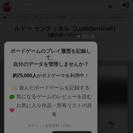
ログイン
ボドゲーマTOP
ボードゲームの検索
ルドー センティネル（LudoSentinel）
ルドー センティネル（LudoSentinel）
1個のボードゲーム
閉じる
ボードゲームのプレイ履歴を記録し
検索メニュー
て、
自分のデータを管理しませんか？
約75,000人
がボドゲーマを利用中！
遊んだボードゲームを記録する
歴史悠久
気になるゲームのレビューを読む
The Flow of History
6.0
お気に入り作品・所有リストの共
有
ログイン / 会員登録（10秒）
3～5人
60～90分
12歳～
2件