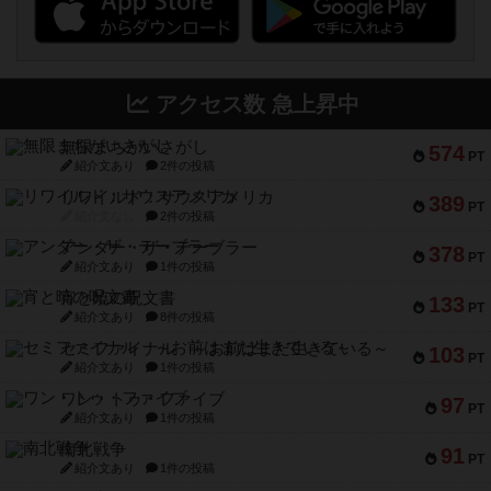
アクセス数 急上昇中
無限まちがいさがし
574
PT
紹介文あり
2件の投稿
リワイルド：サウスアメリカ
389
PT
紹介文なし
2件の投稿
アンダー・ザ・テーブラー
378
PT
紹介文あり
1件の投稿
宵と暁の呪文書
133
PT
紹介文あり
8件の投稿
セミファイナル ～お前はまだ生きている～
103
PT
紹介文あり
1件の投稿
ワン・トゥ・ファイブ
97
PT
紹介文あり
1件の投稿
南北戦争
91
PT
紹介文あり
1件の投稿