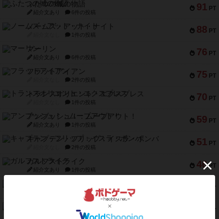
ふたつの城の物語
91
PT
紹介文あり
6件の投稿
ノームズ・アット・ナイト
88
PT
紹介文なし
1件の投稿
マーリン
76
PT
紹介文あり
6件の投稿
フラットアイアン
75
PT
紹介文なし
2件の投稿
トランスオリエント・エクスプレス
70
PT
紹介文なし
1件の投稿
アンブッシュ！：ムーブアウト！
59
PT
紹介文あり
1件の投稿
キャプテン・フリップ：イスラ・ボンバ
51
PT
紹介文なし
2件の投稿
ガルフストライク
46
PT
紹介文あり
1件の投稿
エコーズ・オブ・タイム
45
PT
紹介文なし
8件の投稿
スカルキング
45
PT
紹介文あり
12件の投稿