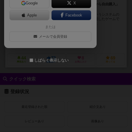
Google
X
人類の文明化の過程をシンプルに表現！「価格の提示から自由購入」
というシステムを導入したゲーム
この『歴史悠久』は、「価格の提示から自由購入」というシステムの
Apple
Facebook
導入によって、人類の文明化の過程を、シンプルに表現したゲームで
す。互いに重複しない61枚の文明カードは、太古、古...
または
ジェシー・リー（Jesse Li）
メールで会員登録
デスネット・アマーン（Desnet Amane）
シー・リー（SY Li）
ルークラム・ゲームズ（Lucrum Games）
ルドー・センティネル（Lud
44
72
8
69
しばらく表示しない
興味あり
経験あり
お気に入り
持ってる
クイック検索
登録状況
最近登録された順
紹介文あり
レビューあり
画像あり