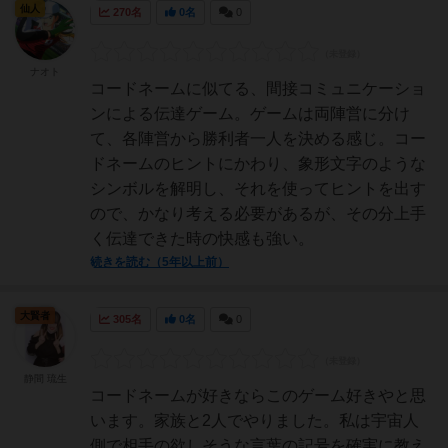
仙人
270名
0名
0
ナオト
コードネームに似てる、間接コミュニケーショ
ンによる伝達ゲーム。ゲームは両陣営に分け
て、各陣営から勝利者一人を決める感じ。コー
ドネームのヒントにかわり、象形文字のような
シンボルを解明し、それを使ってヒントを出す
ので、かなり考える必要があるが、その分上手
く伝達できた時の快感も強い。
続きを読む（5年以上前）
大賢者
305名
0名
0
静間 琉生
コードネームが好きならこのゲーム好きやと思
います。家族と2人でやりました。私は宇宙人
側で相手の欲しそうな言葉の記号を確実に教え