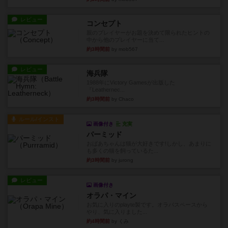
レビュー
コンセプト
親のプレイヤーがお題を決めて限られたヒントの
中から他のプレイヤーに当て...
約3時間前
by mob567
レビュー
海兵隊
1988年にVictory Gamesが出版した
『Leathernec...
約3時間前
by Chaco
ルール/インスト
画像付き
充実
パーミッド
おばあちゃんは猫が大好きです!しかし、あまりに
も多くの猫を飼っているた...
約3時間前
by jurong
レビュー
画像付き
オラパ・マイン
お気に入りのplayte製です。オラパスペースから
やり、気に入りました...
約4時間前
by くみ