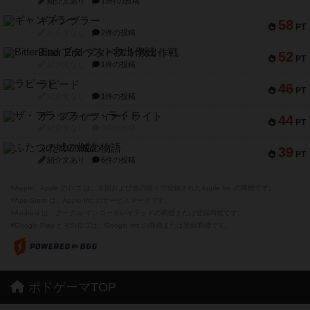
紹介文あり
13件の投稿
ギャンブラー
58
PT
紹介文なし
2件の投稿
Bitter End ブタペスト救出作戦
52
PT
紹介文なし
1件の投稿
ラピード
46
PT
紹介文なし
1件の投稿
ザ・フラッフィー・ライト
44
PT
紹介文なし
0件の投稿
ふたつの城の物語
39
PT
紹介文あり
6件の投稿
※Apple、Apple のロゴ は、米国および他の国々で登録されたApple Inc.の商標です。
※App Store は、Apple Inc.のサービスマークです。
※Android は、グーグル インコーポレイテッドの商標または登録商標です。
※Google Play とそのロゴは、Google Inc.の商標または登録商標です。
ボドゲーマTOP