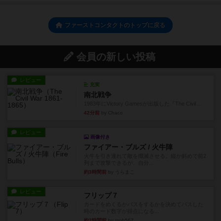
ファーストコンタクトのトップに戻る
会員の新しい投稿
レビュー
充実
南北戦争
1983年にVictory Gamesが出版した『The Civil ...
42分前
by Chaco
レビュー
画像付き
ファイアー・ブルズ / 火牛陣
火牛を引き連れて敵を殲滅させる。縦か斜めで前2
列まで攻撃できるが、自分...
約3時間前
by うらまこ
レビュー
フリップ７
カードをめくるかパスをするかを決めてパスした
時のカード数字が得点になる...
約3時間前
by mob567