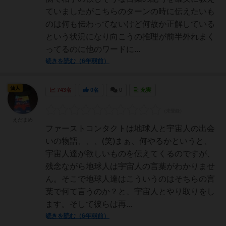
ていましたがこちらのターンの時に伝えたいも
のは何も伝わってないけど何故か正解している
という状況になり向こうの推理が前半外れまく
ってるのに他のワードに...
続きを読む（6年弱前）
仙人
743名
0名
0
充実
えだまめ
ファーストコンタクトは地球人と宇宙人の出会
いの物語、、、(笑)まぁ、何やるかというと、
宇宙人達が欲しいものを伝えてくるのですが、
残念ながら地球人は宇宙人の言葉がわかりませ
ん。そこで地球人達はこういうのはそちらの言
葉で何て言うのか？と、宇宙人とやり取りをし
ます。そして彼らは再...
続きを読む（6年弱前）