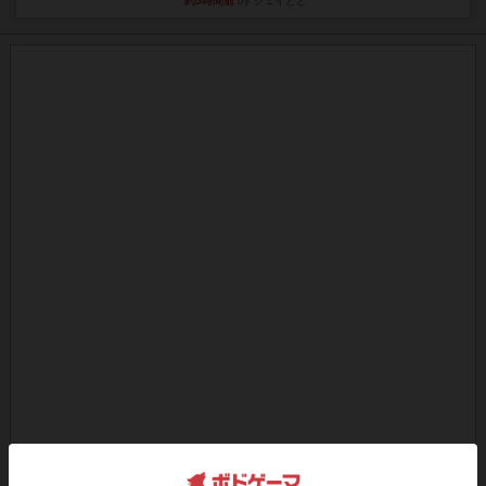
約5時間前
by ジェイとと