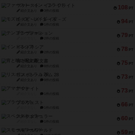
ファースト・イン・フライト
108
PT
紹介文あり
3件の投稿
モズビ－ズ・レイダ－ズ
94
PT
紹介文あり
1件の投稿
テンプテーション
79
PT
紹介文なし
2件の投稿
インドネシア
78
PT
紹介文あり
2件の投稿
宵と暁の呪文書
75
PT
紹介文あり
8件の投稿
リスボン・トラム 28
73
PT
紹介文あり
9件の投稿
アマナイト
73
PT
紹介文なし
1件の投稿
ブラヴェスト
66
PT
紹介文なし
1件の投稿
スペクタキュラー
60
PT
紹介文なし
1件の投稿
スモールワールド
59
PT