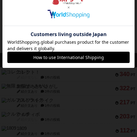
ボドゲーマのアプリ版はこちら
アクセス数 急上昇中
コレクト！
340
PT
紹介文なし
1件の投稿
無限まちがいさがし
322
PT
紹介文あり
2件の投稿
ガルフストライク
217
PT
紹介文あり
1件の投稿
クルティボ
203
PT
紹介文なし
1件の投稿
1809
112
PT
紹介文あり
1件の投稿