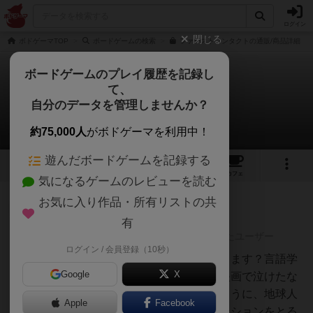
ログイン
閉じる
ボドゲーマTOP
ボードゲームの検索
ファーストコンタクトの通販/商品詳細
ボードゲームのプレイ履歴を記録し
て、
ファーストコンタクト
自分のデータを管理しませんか？
5件のレビュー
約75,000人
がボドゲーマを利用中！
遊んだボードゲームを記録する
4
1
5
66
トップ
画像
動画
レビュー
カフェ
気になるゲームのレビューを読む
お気に入り作品・所有リストの共
神
433名
2名
0
充実
有
レーティングが非公開に設定されたユーザー
ログイン / 会員登録（10秒）
レモネード
映画「メッセージ」観たことあります？言語学
Google
X
者が宇宙人の言葉を学んでいく映画で泣けたな
ー。このゲームは、その映画のように、地球人
Apple
Facebook
が宇宙人語を学んでコミュニケーションをとる