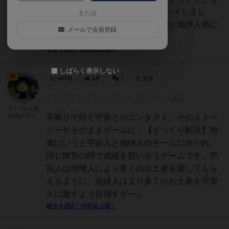
ゲームです。友人たちと5人でプレイしまし
または
た。まず、プレイヤーは宇宙人側と地球人側に
メールで会員登録
分かれます。今回は5人な...
続きを読む（2年以上前）
しばらく表示しない
神
444名
2名
0
充実
マクベス大佐
＠Digブログ
手探りで紡ぐ宇宙とのコンタクト。そのストー
リーをそのままゲームに！【ざっくり解説】簡
単にいうと宇宙人と地球人のチームに分かれ、
同じ陣営の間で成績を競い合うゲームです。宇
宙人は地球人により多くのお土産を渡してもら
えるように、地球人はより多くのお土産を宇宙
人に渡すよう目指すゲー...
続きを読む（5年以上前）