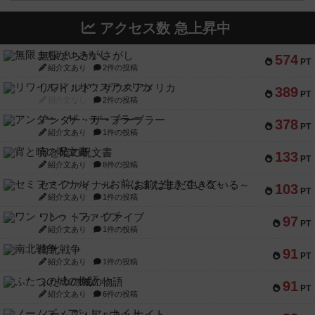
アクセス数 急上昇中
無限まちがいさがし
574
PT
紹介文あり
2件の投稿
リワイルド：サウスアメリカ
389
PT
紹介文なし
2件の投稿
アンダー・ザ・テーブラー
378
PT
紹介文あり
1件の投稿
宵と暁の呪文書
133
PT
紹介文あり
8件の投稿
セミファイナル ～お前はまだ生きている～
103
PT
紹介文あり
1件の投稿
ワン・トゥ・ファイブ
97
PT
紹介文あり
1件の投稿
南北戦争
91
PT
紹介文あり
1件の投稿
ふたつの城の物語
91
PT
紹介文あり
6件の投稿
ノームズ・アット・ナイト