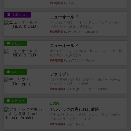
約8時間前
by くみ
戦略やコツ
ニューオールド
ゲーム終了時に、「オールドカードとニューカー
ドのどちらもある」 状態に...
約9時間前
by オグランド（Oguland）
レビュー
ニューオールド
ボードゲームを1,000個以上持っているユーザー視
点で良かった点と悪か...
約9時間前
by オグランド（Oguland）
レビュー
デクリプト
プレイ感がしっかりしてるから、超ボードゲーム
やったなって感じ。パーティ...
約10時間前
by ヒロ(新！ボードゲーム家族)
レビュー
充実
アルナックの失われし遺跡
アナログ対人プレイ数回。クニツィア先生の名作
「エルドラドを探して」にあ...
約12時間前
by おーちゃん