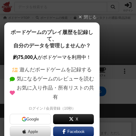
ログイン
閉じる
ボドゲーマTOP
ボードゲームの検索
ファーストコンタクトの通販/商品詳細
ボードゲームのプレイ履歴を記録し
て、
ファーストコンタクト
自分のデータを管理しませんか？
0件のリプレイ日記
約75,000人
がボドゲーマを利用中！
遊んだボードゲームを記録する
4
1
5
66
トップ
画像
動画
レビュー
カフェ
気になるゲームのレビューを読む
お気に入り作品・所有リストの共
ファーストコンタクトのトップに戻る
有
ログイン / 会員登録（10秒）
会員の新しい投稿
Google
X
レビュー
ふたつの街の物語
Apple
Facebook
タイルを4×4で並べて街づくりします。ただし、