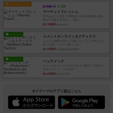
ルール/インスト
画像付き
充実
マーケットフレッシュ
目的あなたの店先に農産物の木箱を戦略的に積み
重ねて在庫を最大化し、競合...
約17時間前
by jurong
レビュー
メメントオンラインタクティクス
どんどん物量が増えて大変になっていく押し付け
合いが楽しいゲーム盛り上が...
約17時間前
by nekomanma222
レビュー
ヘックメック
サイコロゲームです1から5までの数字と芋虫がか
かれたダイス。これを振っ...
約18時間前
by みいやん
ボドゲーマのアプリ版はこちら