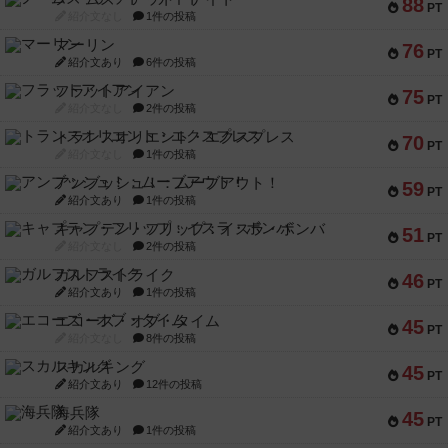
88
PT
紹介文なし
1件の投稿
マーリン
76
PT
紹介文あり
6件の投稿
フラットアイアン
75
PT
紹介文なし
2件の投稿
トランスオリエント・エクスプレス
70
PT
紹介文なし
1件の投稿
アンブッシュ！：ムーブアウト！
59
PT
紹介文あり
1件の投稿
キャプテン・フリップ：イスラ・ボンバ
51
PT
紹介文なし
2件の投稿
ガルフストライク
46
PT
紹介文あり
1件の投稿
エコーズ・オブ・タイム
45
PT
紹介文なし
8件の投稿
スカルキング
45
PT
紹介文あり
12件の投稿
海兵隊
45
PT
紹介文あり
1件の投稿