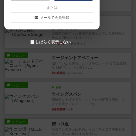
街は各プレイヤーの間にあ...
約2時間前
by ジェイとと
または
メールで会員登録
ルール/インスト
画像付き
ざりかに将棋
３種類の駒だけが登場する超シンプルな将棋系ゲ
ーム入門作品です♪(＾＾)...
しばらく表示しない
約2時間前
by あんちっく
レビュー
エージェントアベニュー
追いついたら勝ち。シンプルな ルールとで直感的
な 目的で、ボドゲ慣れし...
約3時間前
by daisdice
レビュー
充実
ウイングスパン
期待値を上げすぎた、というのが正直な感想。２
人で何度かプレイ。ここでも...
約3時間前
by S
レビュー
街コロ通
街コロとの違いは初めから二つサイコロを振れる
など、少しの違いはあるけれ...