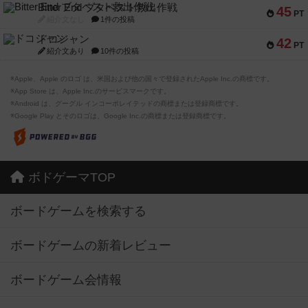
Bitter End ブタペスト救出作戦
45
PT
紹介文なし
1件の投稿
ドコジャン
42
PT
紹介文あり
10件の投稿
※Apple、Apple のロゴ は、米国および他の国々で登録されたApple Inc.の商標です。
※App Store は、Apple Inc.のサービスマークです。
※Android は、グーグル インコーポレイテッドの商標または登録商標です。
※Google Play とそのロゴは、Google Inc.の商標または登録商標です。
ボドゲーマTOP
ボードゲームを検索する
ボードゲームの新着レビュー
ボードゲーム会情報