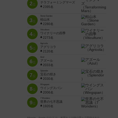
2
テラフォーミングマーズ
位
2395名
Stone Garden
3
枯山水
位
2280名
Viticulture
4
ワイナリーの四季
位
2273名
Agricola
5
アグリコラ
位
2120名
Azul
6
アズール
位
2033名
Splendor
7
宝石の煌き
位
2030名
Wingspan
8
ウイングスパン
位
2006名
7 Wonders
9
世界の七不思議
位
1920名
※Apple、Apple のロゴ は、米国および他の国々で登録された