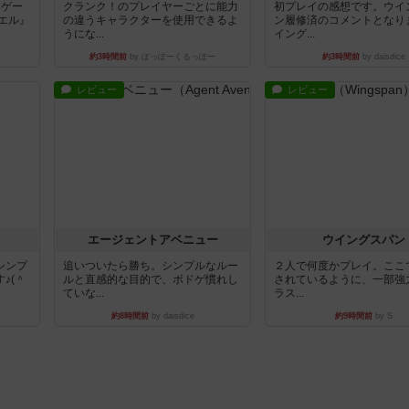
ドゲー
クランク！のプレイヤーごとに能力
初プレイの感想です。ウイ
エル』
の違うキャラクターを使用できるよ
ン履修済のコメントとなり
うにな...
イング...
約3時間前
by ぽっぽーくるっぽー
約3時間前
by daisdice
レビュー
レビュー
エージェントアベニュー
ウイングスパン
シンプ
追いついたら勝ち。シンプルなルー
２人で何度かプレイ。ここ
♪(＾
ルと直感的な目的で、ボドゲ慣れし
されているように、一部強
ていな...
ラス...
約8時間前
by daisdice
約9時間前
by S