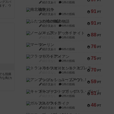
PT
ングスパ
紹介文あり
1件の投稿
ます。ウ
南北戦争
91
PT
紹介文あり
1件の投稿
ふたつの城の物語
91
PT
紹介文あり
6件の投稿
ノームズ・アット・ナイト
88
PT
紹介文なし
1件の投稿
マーリン
76
PT
紹介文あり
6件の投稿
フラットアイアン
75
PT
紹介文なし
2件の投稿
トランスオリエント・エクスプレス
70
PT
紹介文なし
1件の投稿
でも指摘
力な鳥(カ
アンブッシュ！：ムーブアウト！
59
PT
紹介文あり
1件の投稿
キャプテン・フリップ：イスラ・ボンバ
51
PT
紹介文なし
2件の投稿
ガルフストライク
46
PT
紹介文あり
1件の投稿