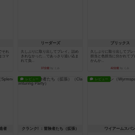
リーダーズ
ブリックス
でそれ
久しぶりに取り出してプレイ。詰め
久しぶりに取り出してプレ
はコマ
きれなかった…であっさり追い込ま
担当と色担当に分かれてプ
れて負...
かんか...
37分前
by くみ
42分前
by くみ
レビュー
レビュー
造者
クランク! ：冒険者たち（拡張）
ワイアームスパ