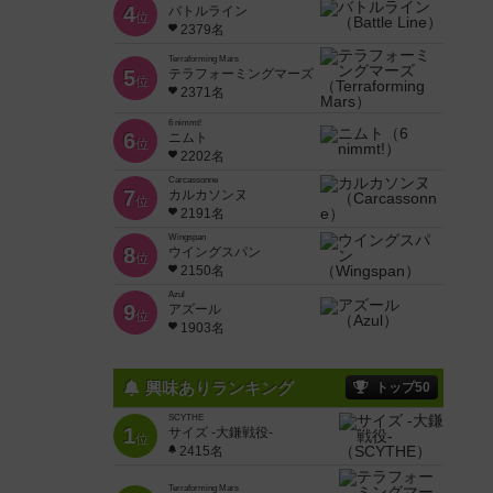
4
バトルライン
位
2379名
Terraforming Mars
5
テラフォーミングマーズ
位
2371名
6 nimmt!
6
ニムト
位
2202名
Carcassonne
7
カルカソンヌ
位
2191名
Wingspan
8
ウイングスパン
位
2150名
Azul
9
アズール
位
1903名
興味ありランキング
トップ50
SCYTHE
1
サイズ -大鎌戦役-
位
2415名
Terraforming Mars