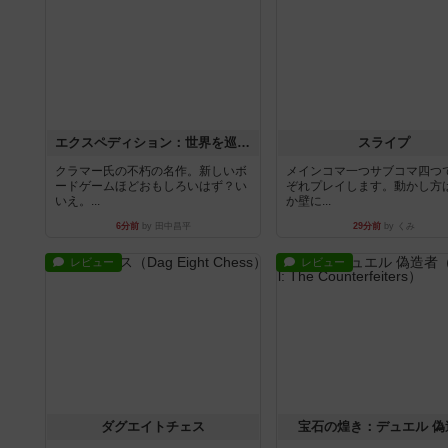
エクスペディション：世界を巡る冒険
スライプ
クラマー氏の不朽の名作。新しいボ
メインコマ一つサブコマ四つ
ードゲームほどおもしろいはず？い
ぞれプレイします。動かし方
いえ。...
か壁に...
6分前
by 田中昌平
29分前
by くみ
レビュー
レビュー
ダグエイトチェス
宝石の煌き：デュエル 偽