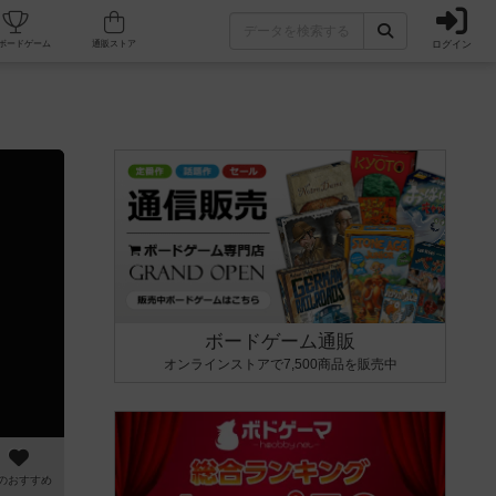
ログイン
カフェ/店舗
人気ボードゲーム
通販ストア
ボードゲーム通販
オンラインストアで7,500商品を販売中
のおすすめ