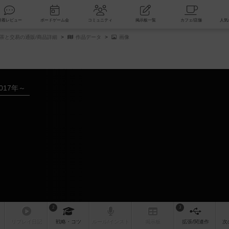
索
新着レビュー
ボードゲーム会
コミュニティ
掲示板一覧
茶と交易の通販/商品詳細
作品データ
画像
017年～
2
3
リプレイ
日記
戦略
・コツ
ルール
/インスト
掲示板
拡張/関連
作
次