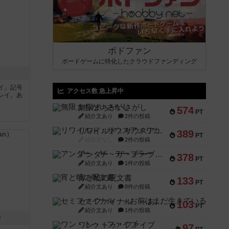
ボドファン
ボードゲームに特化したクラウドファンディング
イ。記号
アクセス数 急上昇中
レイ。あ
無限まちがいさがし
574
PT
紹介文あり
2件の投稿
リワイルド：サウスアメリカ
389
PT
紹介文なし
2件の投稿
アンダー・ザ・テーブラー
378
PT
紹介文あり
1件の投稿
宵と暁の呪文書
133
PT
紹介文あり
8件の投稿
セミファイナル ～お前はまだ生きている～
103
PT
紹介文あり
1件の投稿
ン
ワン・トゥ・ファイブ
97