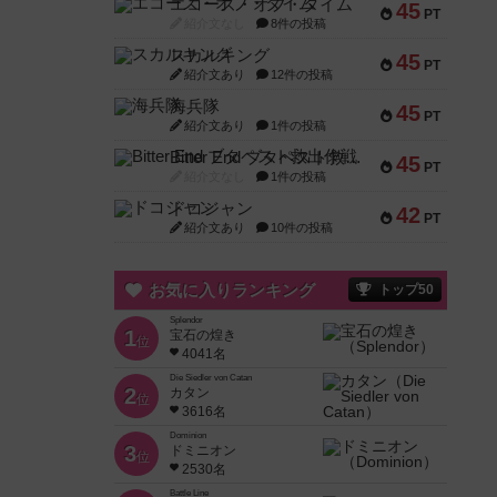
エコーズ・オブ・タイム
45
PT
紹介文なし
8件の投稿
スカルキング
45
PT
紹介文あり
12件の投稿
海兵隊
45
PT
紹介文あり
1件の投稿
Bitter End ブタペスト救出作戦
45
PT
紹介文なし
1件の投稿
ドコジャン
42
PT
紹介文あり
10件の投稿
お気に入りランキング
トップ50
Splendor
1
宝石の煌き
位
4041名
Die Siedler von Catan
2
カタン
位
3616名
Dominion
3
ドミニオン
位
2530名
Battle Line