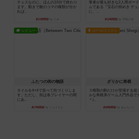
チェスなのに、ほんの10分で終わり
筆者が最も好きな2人用ボー
ます。動きで敵のコマの種類が分か
ムである『宝石の煌めき デュ
れば...
に、...
約1時間前
by くみ
約2時間前
by 手動人形
レビュー
ルール/インスト
ふたつの街の物語
ざりかに将棋
タイルを4×4で並べて街づくりしま
３種類の駒だけが登場する超
す。ただし、街は各プレイヤーの間
ルな将棋系ゲーム入門作品です
にあ...
＾)...
約7時間前
by ジェイとと
約8時間前
by あんちっく