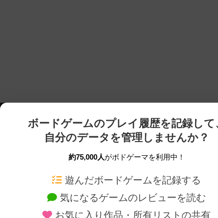
ボードゲームのプレイ履歴を記録して
自分のデータを管理しませんか？
約75,000人
がボドゲーマを利用中！
ボドゲーマTOP
ボードゲーム通販
遊んだボードゲームを記録する
気になるゲームのレビューを読む
ボードゲームを検索する
新作・再入荷情報
お気に入り作品・所有リストの共有
ボードゲームの新着レビュー
定番ボードゲームの通販