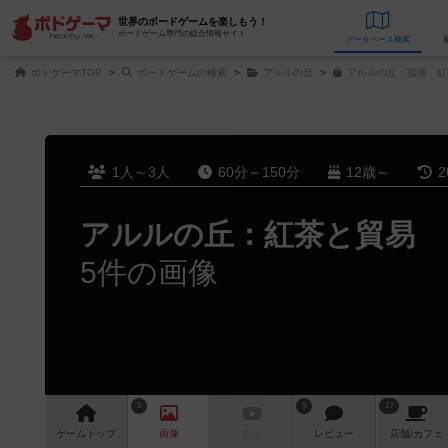
世界のボードゲームを楽しもう！
ボードゲーム専門の総合情報サイト
データベース
検
ボドゲーマTOP
ボードゲームの検索
アルルの丘
アルルの丘：拡張 紅
1人～3人
60分～150分
12歳～
2
アルルの丘：紅茶と貿易
5件の画像
5
5
17
ゲーム
トップ
画像
動画
レビュー
店舗/
カフェ