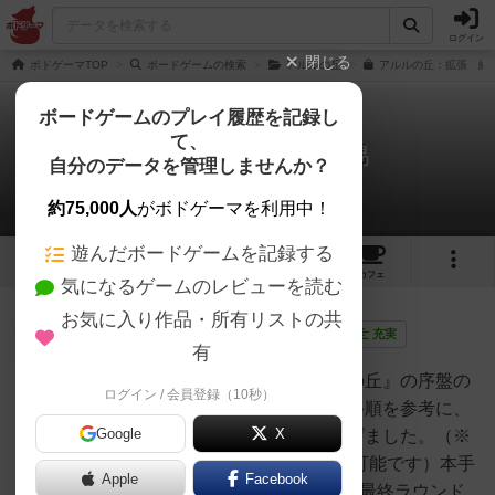
ログイン
閉じる
ボドゲーマTOP
ボードゲームの検索
アルルの丘
アルルの丘：拡張 紅茶
ボードゲームのプレイ履歴を記録し
て、
アルルの丘：紅茶と貿易
自分のデータを管理しませんか？
2件の戦略やコツ
約75,000人
がボドゲーマを利用中！
遊んだボードゲームを記録する
5
5
17
トップ
画像
動画
レビュー
カフェ
気になるゲームのレビューを読む
お気に入り作品・所有リストの共
神
134名
3名
0
画像
充実
有
拡張『紅茶と交易』の『アルルの丘』の序盤の
ログイン / 会員登録（10秒）
手動人形
コツです。先述いただいた方の手順を参考に、
Google
X
筆者の好みに沿った動きに仕上げました。（※
性質上、BigBoxでも同じ動きが可能です）本手
Apple
Facebook
順で1~2ラウンドを実施した後、最終ラウンド