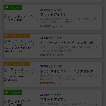
レビュー
画像付き
充実
フラットアイアン
1~2人に限定された、エンジンビルド系のシステ
ム選んだ企業ボードに街で...
約9時間前
by あくり
ルール/インスト
画像付き
充実
キャプテン・フリップ：イスラ・ボンバ
イスラ・ボンバを探しに出航!潜水艦を装備し、あ
なたの乗組員を監獄から解...
約12時間前
by jurong
ルール/インスト
画像付き
充実
トランスオリエント・エクスプレス
乗客の皆様、トランスオリエント・エクスプレス
にご乗車ありがとうございま...
約13時間前
by jurong
レビュー
画像付き
充実
フラットアイアン
世界に浸れる度 ☆☆☆☆★楽しさ ☆☆☆☆★