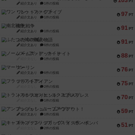
103
PT
紹介文あり
1件の投稿
ワン・トゥ・ファイブ
97
PT
紹介文あり
1件の投稿
南北戦争
91
PT
紹介文あり
1件の投稿
ふたつの城の物語
91
PT
紹介文あり
6件の投稿
ノームズ・アット・ナイト
88
PT
紹介文なし
1件の投稿
マーリン
76
PT
紹介文あり
6件の投稿
フラットアイアン
75
PT
紹介文なし
2件の投稿
トランスオリエント・エクスプレス
70
PT
紹介文なし
1件の投稿
アンブッシュ！：ムーブアウト！
59
PT
紹介文あり
1件の投稿
キャプテン・フリップ：イスラ・ボンバ
51
PT
紹介文なし
2件の投稿