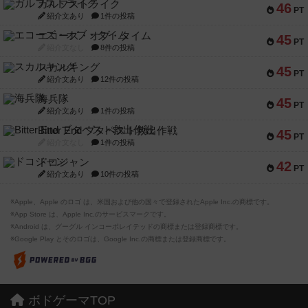
ガルフストライク
46
PT
紹介文あり
1件の投稿
エコーズ・オブ・タイム
45
PT
紹介文なし
8件の投稿
スカルキング
45
PT
紹介文あり
12件の投稿
海兵隊
45
PT
紹介文あり
1件の投稿
Bitter End ブタペスト救出作戦
45
PT
紹介文なし
1件の投稿
ドコジャン
42
PT
紹介文あり
10件の投稿
※Apple、Apple のロゴ は、米国および他の国々で登録されたApple Inc.の商標です。
※App Store は、Apple Inc.のサービスマークです。
※Android は、グーグル インコーポレイテッドの商標または登録商標です。
※Google Play とそのロゴは、Google Inc.の商標または登録商標です。
ボドゲーマTOP