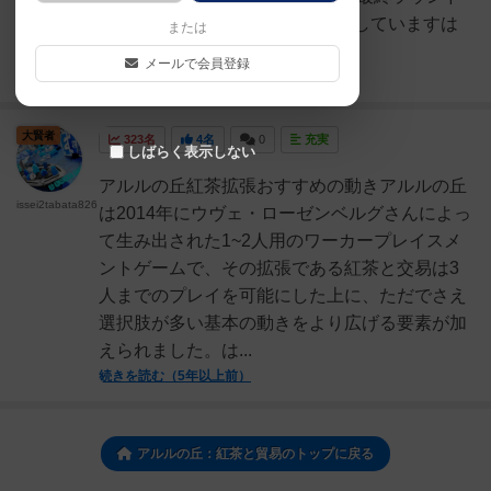
まで行った時の図。123.5点獲得していますは
または
じめに本作...
メールで会員登録
続きを読む（約1年前）
大賢者
323名
4名
0
充実
しばらく表示しない
アルルの丘紅茶拡張おすすめの動きアルルの丘
issei2tabata826
は2014年にウヴェ・ローゼンベルグさんによっ
て生み出された1~2人用のワーカープレイスメ
ントゲームで、その拡張である紅茶と交易は3
人までのプレイを可能にした上に、ただでさえ
選択肢が多い基本の動きをより広げる要素が加
えられました。は...
続きを読む（5年以上前）
アルルの丘：紅茶と貿易のトップに戻る