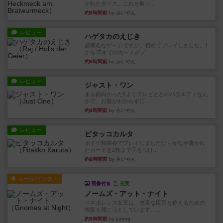
かれたダイス。これを振っ...
約8時間前
by みいやん
レビュー
ハゲタカのえじき
超有名なゲームですが、初めてプレイしました。1
から15までのカードがプ...
約8時間前
by みいやん
レビュー
ジャスト・ワン
まぁ面白かった‼️よくテレビとかのバラエティなん
かで、お題がわからずに...
約8時間前
by みいやん
レビュー
ピタッコカルタ
ボドゲ相席会でプレイしましたひらがなが書かれ
たカードを2枚まで手をつけ...
約8時間前
by みいやん
ルール/インスト
画像付き
充実
ノームズ・アット・ナイト
ベネボレンス女王は、忠実な臣民を称えるための
祝宴を開こうとしています。...
約9時間前
by jurong