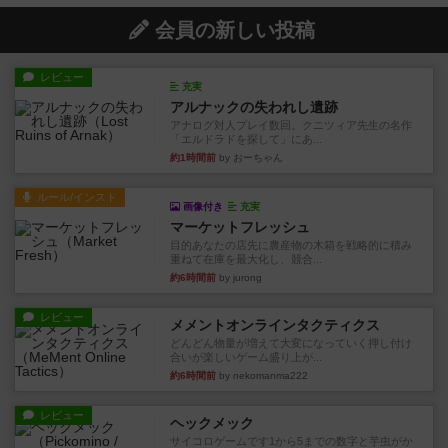
会員の新しい投稿
レビュー
充実
アルナックの失われし遺跡
アナログ対人プレイ数回。クニツィア先生の名作
「エルドラドを探して」にあ...
約1時間前
by おーちゃん
ルール/インスト
画像付き
充実
マーケットフレッシュ
目的あなたの店先に農産物の木箱を戦略的に積み
重ねて在庫を最大化し、競合...
約6時間前
by jurong
レビュー
メメントオンラインタクティクス
どんどん物量が増えて大変になっていく押し付け
合いが楽しいゲーム盛り上が...
約6時間前
by nekomanma222
レビュー
ヘックメック
サイコロゲームです1から5までの数字と芋虫がか