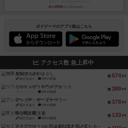
タイパ ☆☆☆☆☆マンハッ...
約14時間前
by DKnewyork
ボドゲーマのアプリ版はこちら
アクセス数 急上昇中
無限まちがいさがし
574
PT
紹介文あり
2件の投稿
リワイルド：サウスアメリカ
389
PT
紹介文なし
2件の投稿
アンダー・ザ・テーブラー
378
PT
紹介文あり
1件の投稿
宵と暁の呪文書
133
PT
紹介文あり
8件の投稿
セミファイナル ～お前はまだ生きている～