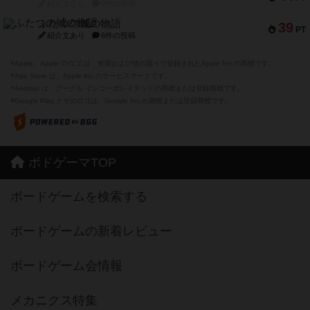
紹介文なし
0件の投稿
ふたつの城の物語
39
PT
紹介文あり
6件の投稿
※Apple、Apple のロゴ は、米国および他の国々で登録されたApple Inc.の商標です。
※App Store は、Apple Inc.のサービスマークです。
※Android は、グーグル インコーポレイテッドの商標または登録商標です。
※Google Play とそのロゴは、Google Inc.の商標または登録商標です。
ボドゲーマTOP
ボードゲームを検索する
ボードゲームの新着レビュー
ボードゲーム会情報
メカニクス特集