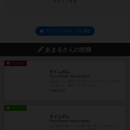
ログインする
ファブフィブのトップに戻る
あまるさんの投稿
リプレイ
タイムボム
Time Bomb: New Edition
僕はホントに嘘が下手なようで、すぐバレますみ
んなホント、嘘が上手ですよね人...
2日前
の投稿
レビュー
タイムボム
Time Bomb: New Edition
まず簡単で軽い！大人数で遊べる！それなのに小
箱！何より楽しい！！正体隠匿系...