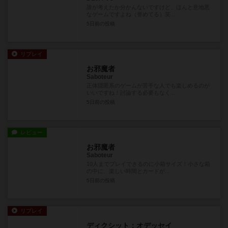
誰が考えたか分かんないですけど、ほんと意地悪
なゲームですよね（誉めてる）笑...
5日前
の投稿
リプレイ
お邪魔者
Saboteur
正体隠匿系のゲームが苦手な人でも楽しめるのが
いいですね！討論する必要もなく...
5日前
の投稿
レビュー
お邪魔者
Saboteur
10人までプレイできるのに小箱サイズ！小さな箱
の中に、楽しい時間とカードが...
5日前
の投稿
リプレイ
ディクシット：オデッセイ