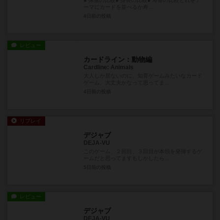
ーマにカードを並べるか寿...
4日前
の投稿
レビュー
カードライン：動物編
Cardline: Animals
大人しか居ないのに、知育ゲームみたいなカード
ゲーム、大丈夫かなって思ってま...
4日前
の投稿
リプレイ
デジャブ
DEJA-VU
このゲーム、２回目、３回目が本領を発揮するゲ
ームだと思ってますもしかしたら...
5日前
の投稿
レビュー
デジャブ
DEJA-VU