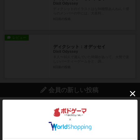
Dixit Odyssey
ディクシットのイラストはな84種類あんねん！僕
らのメンバーの中には、大喜利...
8日前
の投稿
レビュー
ディクシット：オデッセイ
Dixit Odyssey
８人〜10人で遊んでいた時期があって、大勢で楽
しいパーティーゲームをと、調...
8日前
の投稿
会員の新しい投稿
レビュー
画像付き
充実
フラットアイアン
世界に浸れる度 ☆☆☆☆★楽しさ ☆☆☆☆★
タイパ ☆☆☆☆☆マンハッ...
約1時間前
by DKnewyork