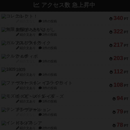
アクセス数 急上昇中
コレクト！
340
PT
紹介文なし
1件の投稿
無限まちがいさがし
322
PT
紹介文あり
2件の投稿
ガルフストライク
217
PT
紹介文あり
1件の投稿
クルティボ
203
PT
紹介文なし
1件の投稿
1809
112
PT
紹介文あり
1件の投稿
ファースト・イン・フライト
108
PT
紹介文あり
3件の投稿
モズビ－ズ・レイダ－ズ
94
PT
紹介文あり
1件の投稿
テンプテーション
79
PT
紹介文なし
2件の投稿
インドネシア
78
PT
紹介文あり
2件の投稿