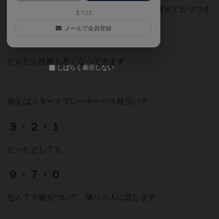
そうすることで数字が絞られず、可能性が増えてヒリつき
または
ます笑
メールで会員登録
だんだん性格も悪くなってきます
しばらく表示しない
例えばスタートプレーヤーが３枚引いて
３・２・１
だったとしても
９・７・０
なんて大嘘をついて、隣りの人に渡します