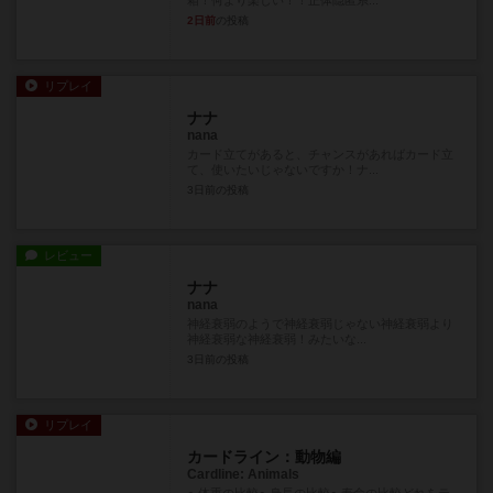
2日前
の投稿
リプレイ
ナナ
nana
カード立てがあると、チャンスがあればカード立
て、使いたいじゃないですか！ナ...
3日前
の投稿
レビュー
ナナ
nana
神経衰弱のようで神経衰弱じゃない神経衰弱より
神経衰弱な神経衰弱！みたいな...
3日前
の投稿
リプレイ
カードライン：動物編
Cardline: Animals
● 体重の比較● 身長の比較● 寿命の比較どれをテ