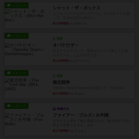
レビュー
シャット・ザ・ボックス
とてもシンプルなダイスゲーム。2つのダイスを振
って、出目の合計を自分の...
約10時間前
by OSAっち
レビュー
充実
オバケだぞ～
対人アナログプレイ。簡単なルールで誰とでも遊
べるゲーム。こんなの子ども...
約12時間前
by おーちゃん
レビュー
充実
南北戦争
1983年にVictory Gamesが出版した『The Civil ...
約15時間前
by Chaco
レビュー
画像付き
ファイアー・ブルズ / 火牛陣
火牛を引き連れて敵を殲滅させる。縦か斜めで前2
列まで攻撃できるが、自分...
約17時間前
by うらまこ