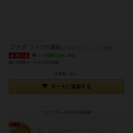
ファブ･フィブの通販
3ケタ数字のハッタリ勝負！
残り1点
1～2営業日以内に発送
日本語ルール付き/日本語版
1,540
¥
（税込）
カートに追加する
このリプレイ日記の投稿者
大賢者
毎日、お昼休みに仲間とボードゲームをしていま