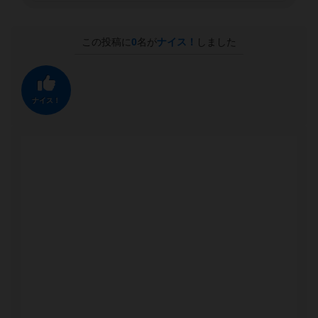
この投稿に
0
名が
ナイス！
しました
ナイス！