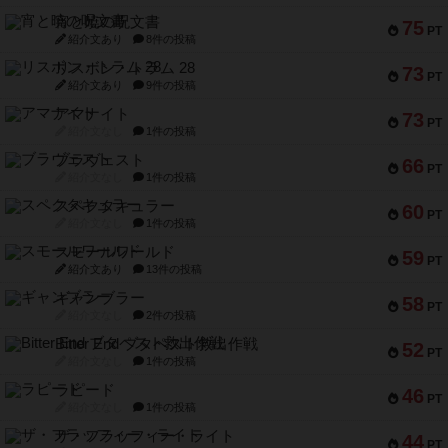
宵と暁の呪文書
75
PT
紹介文あり
8件の投稿
リスボン・トラム 28
73
PT
紹介文あり
9件の投稿
アマナイト
73
PT
紹介文なし
1件の投稿
ブラヴェスト
66
PT
紹介文なし
1件の投稿
スペクタキュラー
60
PT
紹介文なし
1件の投稿
スモールワールド
59
PT
紹介文あり
13件の投稿
ギャンブラー
58
PT
紹介文なし
2件の投稿
Bitter End ブタペスト救出作戦
52
PT
紹介文なし
1件の投稿
ラピード
46
PT
紹介文なし
1件の投稿
ザ・フラッフィー・ライト
44
PT