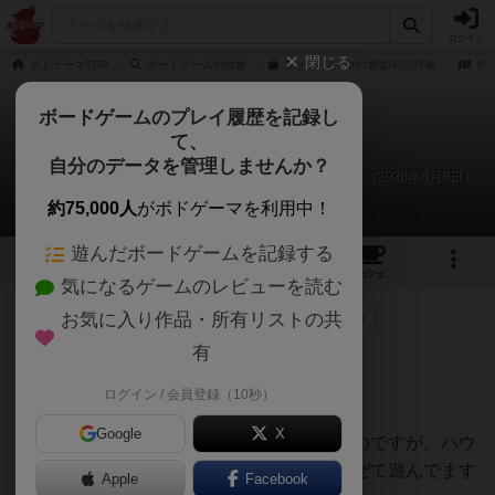
ログイン
閉じる
ボドゲーマTOP
ボードゲームの検索
ファブ･フィブの通販/商品詳細
作
ボードゲームのプレイ履歴を記録し
て、
ファブフィブ
自分のデータを管理しませんか？
あまる、Ｄくん、Ｓくん、Ｋくん、Ｔくんのリプレイ日記（2026年6月8日）
約75,000人
がボドゲーマを利用中！
遊んだボードゲームを記録する
15
1
24
202
トップ
画像
動画
レビュー
カフェ
気になるゲームのレビューを読む
お気に入り作品・所有リストの共
90名
が参考
0名
がナイス
0
約2ヶ月前
有
ログイン / 会員登録（10秒）
５人で遊びました
Google
X
本来なら一度引いたカードは捨て札になるのですが、ハウ
スルールで山札に戻してグチャグチャに混ぜて遊んでます
Apple
Facebook