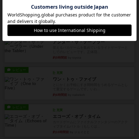
レビュー
花火：スターマイン
自分のカードは見えず他のプレイヤーのカードが
見える状態でカードを教えた...
約3時間前
by mob567
レビュー
充実
アンダー・ザ・テーブラー
笑えるバカゲームを集めているライトゲーマーと
してのレビューです。正体隠...
約5時間前
by toyota
レビュー
充実
ワン・トゥ・ファイブ
とにかくお手軽にすき間時間をうめるゲームとし
て重宝するゲームです。いわ...
約6時間前
by nabekoh
レビュー
充実
エコーズ・オブ・タイム
カードゲームにファイナルファンタジーのアクテ
ィブタイムバトル（もしくは...
約10時間前
by ジェイとと