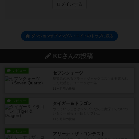
ログインする
ダンジョンオブマンダム：エイトのトップに戻る
KCさんの投稿
レビュー
セブンクォーツ
馴染みのあるブラックジャックにスキル要素入れ
こんだ感じ。ユニークかつ基...
11ヶ月前
の投稿
レビュー
タイガー＆ドラゴン
やっていることはシンプルなのに奥深くてついつ
いもう一回もう一回とリプレ...
11ヶ月前
の投稿
レビュー
アリーナ：ザ・コンテスト