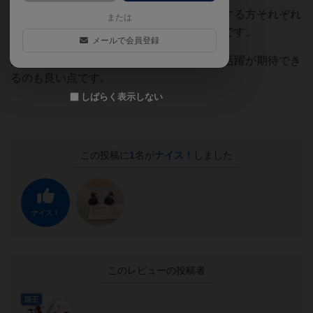
性格がプレイにとても出てくるのでプレイする方それぞれ
または
で攻略の仕方に変化が出てくるのが面白いです。
メールで会員登録
持ち運びが楽なので新幹線や旅先などでも活躍が期待でき
るのも良い点です。
しばらく表示しない
この投稿に
1
名が
ナイス！
しました
ナイス！
このレビューの投稿者
国王