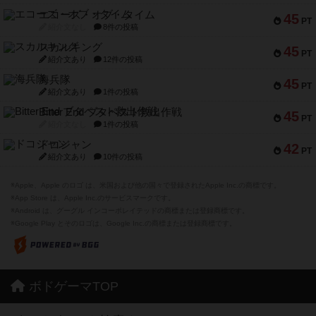
エコーズ・オブ・タイム
45
PT
紹介文なし
8件の投稿
スカルキング
45
PT
紹介文あり
12件の投稿
海兵隊
45
PT
紹介文あり
1件の投稿
Bitter End ブタペスト救出作戦
45
PT
紹介文なし
1件の投稿
ドコジャン
42
PT
紹介文あり
10件の投稿
※Apple、Apple のロゴ は、米国および他の国々で登録されたApple Inc.の商標です。
※App Store は、Apple Inc.のサービスマークです。
※Android は、グーグル インコーポレイテッドの商標または登録商標です。
※Google Play とそのロゴは、Google Inc.の商標または登録商標です。
ボドゲーマTOP