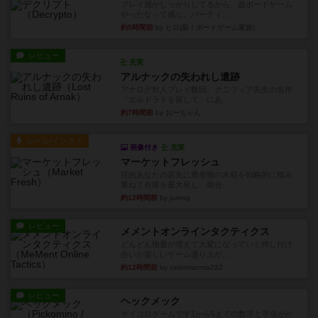
プレイ感がしっかりしてるから、超ボードゲーム
やったなって感じ。パーティ...
約5時間前
by ヒロ(新！ボードゲーム家族)
レビュー
充実
アルナックの失われし遺跡
アナログ対人プレイ数回。クニツィア先生の名作
「エルドラドを探して」にあ...
約7時間前
by おーちゃん
ルール/インスト
画像付き
充実
マーケットフレッシュ
目的あなたの店先に農産物の木箱を戦略的に積み
重ねて在庫を最大化し、競合...
約12時間前
by jurong
レビュー
メメントオンラインタクティクス
どんどん物量が増えて大変になっていく押し付け
合いが楽しいゲーム盛り上が...
約12時間前
by nekomanma222
レビュー
ヘックメック
サイコロゲームです1から5までの数字と芋虫がか