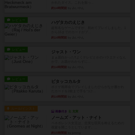
かれたダイス。これを振っ...
約14時間前
by みいやん
レビュー
ハゲタカのえじき
超有名なゲームですが、初めてプレイしました。1
から15までのカードがプ...
約14時間前
by みいやん
レビュー
ジャスト・ワン
まぁ面白かった‼️よくテレビとかのバラエティなん
かで、お題がわからずに...
約14時間前
by みいやん
レビュー
ピタッコカルタ
ボドゲ相席会でプレイしましたひらがなが書かれ
たカードを2枚まで手をつけ...
約14時間前
by みいやん
ルール/インスト
画像付き
充実
ノームズ・アット・ナイト
ベネボレンス女王は、忠実な臣民を称えるための
祝宴を開こうとしています。...
約15時間前
by jurong