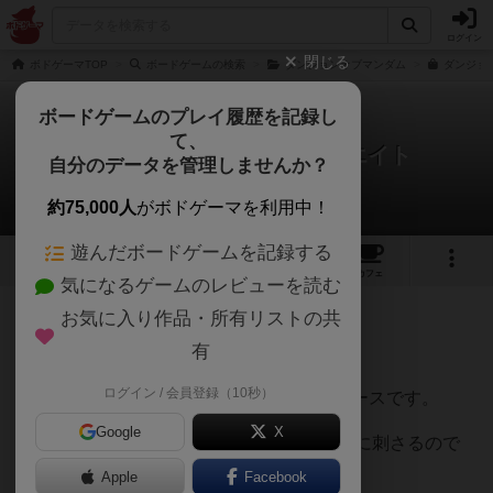
ログイン
閉じる
ボドゲーマTOP
ボードゲームの検索
ダンジョンオブマンダム
ダンジョ
ボードゲームのプレイ履歴を記録し
て、
ダンジョンオブマンダム：エイト
自分のデータを管理しませんか？
KCさんのレビュー
約75,000人
がボドゲーマを利用中！
遊んだボードゲームを記録する
5
2
34
215
トップ
画像
動画
レビュー
カフェ
気になるゲームのレビューを読む
お気に入り作品・所有リストの共
228名
1名
0
11ヶ月前
有
ログイン / 会員登録（10秒）
言うなればファンタジー系お手軽チキンレースです。
Google
X
RPGやカードゲームなどがお好きな方は特に刺さるので
はないかなと感じます。
Apple
Facebook