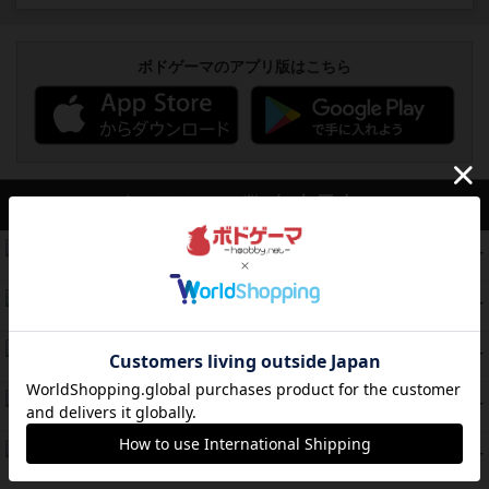
ボドゲーマのアプリ版はこちら
アクセス数 急上昇中
無限まちがいさがし
574
PT
紹介文あり
2件の投稿
リワイルド：サウスアメリカ
389
PT
紹介文なし
2件の投稿
アンダー・ザ・テーブラー
378
PT
紹介文あり
1件の投稿
宵と暁の呪文書
133
PT
紹介文あり
8件の投稿
セミファイナル ～お前はまだ生きている～
103
PT
紹介文あり
1件の投稿