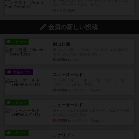
まず手始めコンポーネント全体の作りが良くて見
ていてワクワクできる。協力...
11ヶ月前
の投稿
会員の新しい投稿
レビュー
街コロ通
街コロとの違いは初めから二つサイコロを振れる
など、少しの違いはあるけれ...
約3時間前
by くみ
戦略やコツ
ニューオールド
ゲーム終了時に、「オールドカードとニューカー
ドのどちらもある」 状態に...
約4時間前
by オグランド（Oguland）
レビュー
ニューオールド
ボードゲームを1,000個以上持っているユーザー視
点で良かった点と悪か...
約4時間前
by オグランド（Oguland）
レビュー
デクリプト