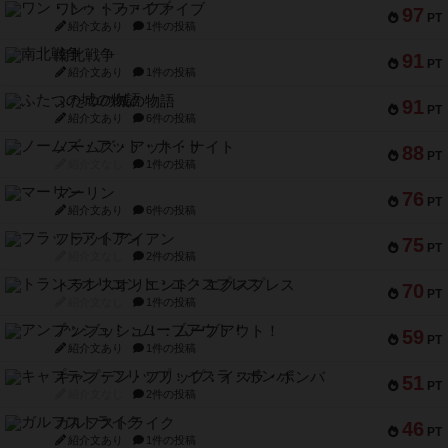
ワン・トゥ・ファイブ
97
PT
紹介文あり
1件の投稿
南北戦争
91
PT
紹介文あり
1件の投稿
ふたつの城の物語
91
PT
紹介文あり
6件の投稿
ノームズ・アット・ナイト
88
PT
紹介文なし
1件の投稿
マーリン
76
PT
紹介文あり
6件の投稿
フラットアイアン
75
PT
紹介文なし
2件の投稿
トランスオリエント・エクスプレス
70
PT
紹介文なし
1件の投稿
アンブッシュ！：ムーブアウト！
59
PT
紹介文あり
1件の投稿
キャプテン・フリップ：イスラ・ボンバ
51
PT
紹介文なし
2件の投稿
ガルフストライク
46
PT
紹介文あり
1件の投稿