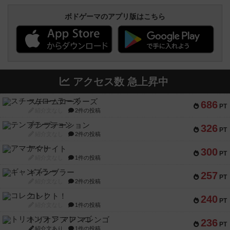
ボドゲーマのアプリ版はこちら
アクセス数 急上昇中
スチームローラーズ
686
PT
紹介文なし
2件の投稿
テンプテーション
326
PT
紹介文なし
2件の投稿
アマナイト
300
PT
紹介文なし
1件の投稿
ギャンブラー
257
PT
紹介文なし
2件の投稿
コレクト！
240
PT
紹介文なし
1件の投稿
トリオンフ ア マレンゴ
236
PT
紹介文あり
1件の投稿