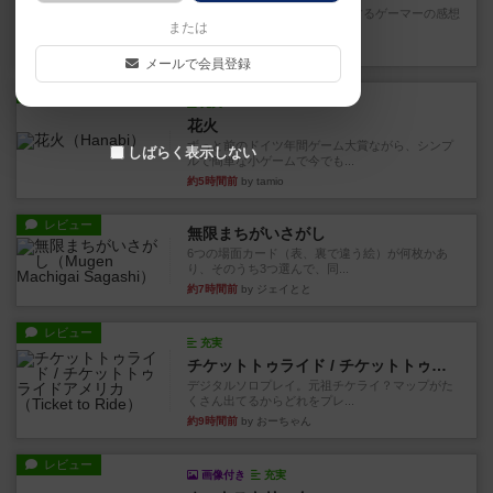
星5軽〜中量級を中心にプレイするゲーマーの感想
または
です。今回はボードゲーム...
約2時間前
by おとん
メールで会員登録
レビュー
充実
花火
ずっと前のドイツ年間ゲーム大賞ながら、シンプ
しばらく表示しない
ルで簡単な小ゲームで今でも...
約5時間前
by tamio
レビュー
無限まちがいさがし
6つの場面カード（表、裏で違う絵）が何枚かあ
り、そのうち3つ選んで、同...
約7時間前
by ジェイとと
レビュー
充実
チケットトゥライド / チケットトゥライドアメリカ
デジタルソロプレイ。元祖チケライ？マップがた
くさん出てるからどれをプレ...
約9時間前
by おーちゃん
レビュー
画像付き
充実