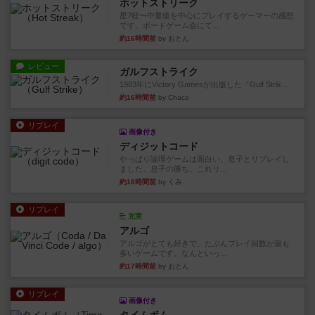
ホットストリーク
星7軽〜中量級を中心にプレイするゲーマーの感想
です。ボードゲーム会にて...
約16時間前
by おとん
レビュー
ガルフストライク
1983年にVictory Gamesが出版した『Gulf Strik...
約16時間前
by Chaco
リプレイ
画像付き
ディジットコード
やっぱり論理ゲームは面白い。息子とリプレイし
ました。息子の勝ち。これリ...
約16時間前
by くみ
リプレイ
充実
アルゴ
アルゴがとても好きで、たぶんプレイ回数が最も
多いゲームです。なんといっ...
約17時間前
by おとん
リプレイ
画像付き