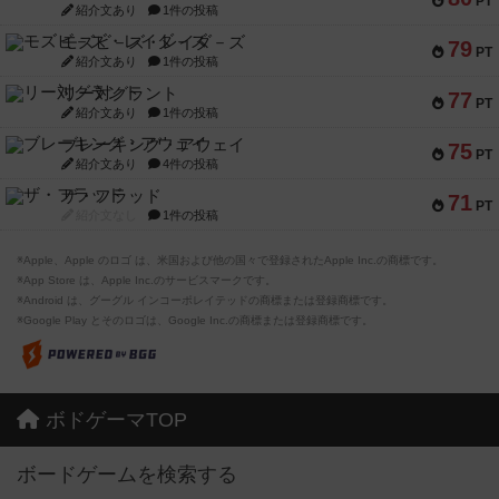
PT
紹介文あり
1件の投稿
モズビ－ズ・レイダ－ズ
79
PT
紹介文あり
1件の投稿
リー対グラント
77
PT
紹介文あり
1件の投稿
ブレーキング・アウェイ
75
PT
紹介文あり
4件の投稿
ザ・フラッド
71
PT
紹介文なし
1件の投稿
※Apple、Apple のロゴ は、米国および他の国々で登録されたApple Inc.の商標です。
※App Store は、Apple Inc.のサービスマークです。
※Android は、グーグル インコーポレイテッドの商標または登録商標です。
※Google Play とそのロゴは、Google Inc.の商標または登録商標です。
ボドゲーマTOP
ボードゲームを検索する