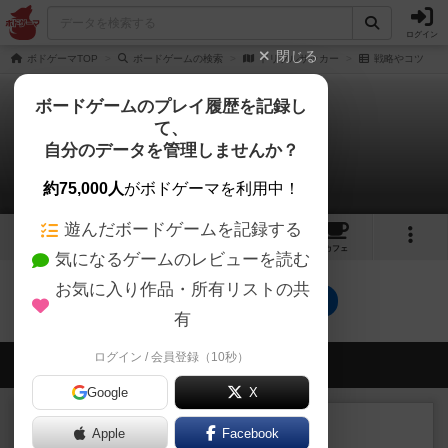
ログイン
閉じる
ボドゲーマTOP
ボードゲームの検索
ドリブルサッカー
戦略やコツ
ボードゲームのプレイ履歴を記録し
て、
ドリブルサッカー
自分のデータを管理しませんか？
0件の戦略やコツ
約75,000人
がボドゲーマを利用中！
遊んだボードゲームを記録する
1
1
トップ
画像
動画
レビュー
カフェ
気になるゲームのレビューを読む
お気に入り作品・所有リストの共
ドリブルサッカーのトップに戻る
有
ログイン / 会員登録（10秒）
会員の新しい投稿
Google
X
レビュー
画像付き
充実
Apple
Facebook
ワンラウンド