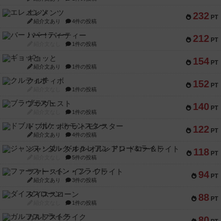
エレメンツ
232
PT
紹介文あり
4件の投稿
バー！パーティー
212
PT
紹介文なし
1件の投稿
ギョッと
154
PT
紹介文あり
1件の投稿
クルティボ
152
PT
紹介文なし
1件の投稿
ブラヴェスト
140
PT
紹介文なし
1件の投稿
ドブル：ポケットモンスター
122
PT
紹介文あり
4件の投稿
ジャンヌ・ダルク-オルレアン ドロー＆ライト
118
PT
紹介文なし
5件の投稿
ファースト・イン・フライト
94
PT
紹介文あり
3件の投稿
ダイススローン
88
PT
紹介文なし
1件の投稿
ガルフストライク
80