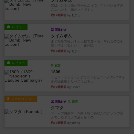
タイムボム
僕はホントに嘘が下手なようで、すぐバレますみ
んなホント、嘘が上手ですよ...
約17時間前
by あまる
レビュー
画像付き
タイムボム
まず簡単で軽い！大人数で遊べる！それなのに小
箱！何より楽しい！！正体隠...
約17時間前
by あまる
レビュー
充実
1809
ケビン・ザッカーがデザインした１ヘクス=２マイ
ルの戦役級シリーズは以下...
約17時間前
by Chaco
ルール/インスト
画像付き
充実
クマタ
ゲームの目的ゲーム終了時にあなたのクランの見
えているドミノで最も多くの...
約17時間前
by jurong