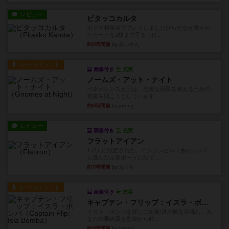
レビュー
ピタッコカルタ
ボドゲ相席会でプレイしましたひらがなが書かれ
たカードを2枚まで手をつけ...
約5時間前
by みいやん
ルール/インスト
画像付き
充実
ノームズ・アット・ナイト
ベネボレンス女王は、忠実な臣民を称えるための
祝宴を開こうとしています。...
約6時間前
by jurong
レビュー
画像付き
充実
フラットアイアン
1~2人に限定された、エンジンビルド系のシステ
ム選んだ企業ボードに街で...
約7時間前
by あくり
ルール/インスト
画像付き
充実
キャプテン・フリップ：イスラ・ボンバ
イスラ・ボンバを探しに出航!潜水艦を装備し、あ
なたの乗組員を監獄から解...
約9時間前
by jurong