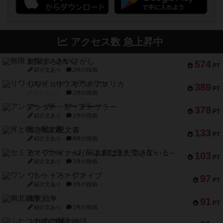
アクセス数 急上昇中
無限まちがいさがし
574
PT
紹介文あり
2件の投稿
リワイルド：サウスアメリカ
389
PT
紹介文なし
2件の投稿
アンダー・ザ・テーブラー
378
PT
紹介文あり
1件の投稿
宵と暁の呪文書
133
PT
紹介文あり
8件の投稿
セミファイナル ～お前はまだ生きている～
103
PT
紹介文あり
1件の投稿
ワン・トゥ・ファイブ
97
PT
紹介文あり
1件の投稿
南北戦争
91
PT
紹介文あり
1件の投稿
ふたつの城の物語