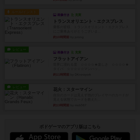
ルール/インスト
画像付き
充実
トランスオリエント・エクスプレス
乗客の皆様、トランスオリエント・エクスプレス
にご乗車ありがとうございま...
約10時間前
by jurong
レビュー
画像付き
充実
フラットアイアン
世界に浸れる度 ☆☆☆☆★楽しさ ☆☆☆☆★
タイパ ☆☆☆☆☆マンハッ...
約11時間前
by DKnewyork
レビュー
花火：スターマイン
自分のカードは見えず他のプレイヤーのカードが
見える状態でカードを教えた...
約13時間前
by mob567
ボドゲーマのアプリ版はこちら