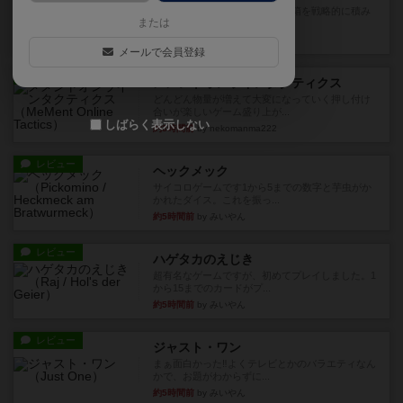
目的あなたの店先に農産物の木箱を戦略的に積み
または
重ねて在庫を最大化し、競合...
約3時間前
by jurong
メールで会員登録
レビュー
メメントオンラインタクティクス
どんどん物量が増えて大変になっていく押し付け
合いが楽しいゲーム盛り上が...
しばらく表示しない
約3時間前
by nekomanma222
レビュー
ヘックメック
サイコロゲームです1から5までの数字と芋虫がか
かれたダイス。これを振っ...
約5時間前
by みいやん
レビュー
ハゲタカのえじき
超有名なゲームですが、初めてプレイしました。1
から15までのカードがプ...
約5時間前
by みいやん
レビュー
ジャスト・ワン
まぁ面白かった‼️よくテレビとかのバラエティなん
かで、お題がわからずに...
約5時間前
by みいやん