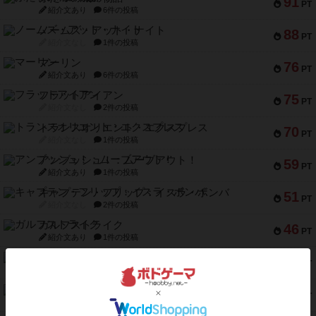
91
PT
紹介文あり
6件の投稿
ノームズ・アット・ナイト
88
PT
紹介文なし
1件の投稿
マーリン
76
PT
紹介文あり
6件の投稿
フラットアイアン
75
PT
紹介文なし
2件の投稿
トランスオリエント・エクスプレス
70
PT
紹介文なし
1件の投稿
アンブッシュ！：ムーブアウト！
59
PT
紹介文あり
1件の投稿
キャプテン・フリップ：イスラ・ボンバ
51
PT
紹介文なし
2件の投稿
ガルフストライク
46
PT
紹介文あり
1件の投稿
エコーズ・オブ・タイム
45
PT
紹介文なし
8件の投稿
スカルキング
45
PT
紹介文あり
12件の投稿