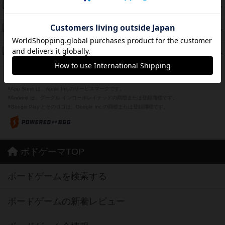
海兵隊
45
PT
紹介文あり
1件の投稿
Bitter End ブタペスト救出作戦
45
PT
紹介文なし
1件の投稿
ドコジャン
42
PT
紹介文あり
10件の投稿
※Apple、Apple のロゴ は、米国および他の国々で登録されたApple Inc.の商標です。
※App Store は、Apple Inc.のサービスマークです。
※Android は、グーグル インコーポレイテッドの商標または登録商標です。
※Google Play とそのロゴは、Google Inc.の商標または登録商標です。
ボドゲーマTOP
ボードゲームを検索する
ボードゲームの新着レビュー