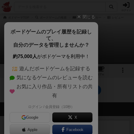
ログイン
閉じる
ボドゲーマTOP
ボードゲームの検索
ドリブルサッカー
レビュー
ボードゲームのプレイ履歴を記録し
て、
ドリブルサッカー
自分のデータを管理しませんか？
0件のレビュー
約75,000人
がボドゲーマを利用中！
遊んだボードゲームを記録する
1
1
トップ
画像
動画
レビュー
カフェ
気になるゲームのレビューを読む
お気に入り作品・所有リストの共
ドリブルサッカーのトップに戻る
有
ログイン / 会員登録（10秒）
会員の新しい投稿
Google
X
ルール/インスト
画像付き
充実
Apple
Facebook
マーケットフレッシュ