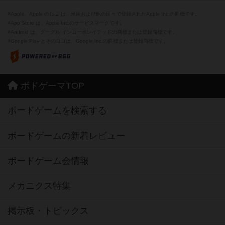
※Apple、Apple のロゴ は、米国および他の国々で登録されたApple Inc.の商標です。
※App Store は、Apple Inc.のサービスマークです。
※Android は、グーグル インコーポレイテッドの商標または登録商標です。
※Google Play とそのロゴは、Google Inc.の商標または登録商標です。
ボドゲーマTOP
ボードゲームを検索する
ボードゲームの新着レビュー
ボードゲーム会情報
メカニクス特集
掲示板・トピックス