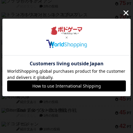
フラットアイアン
75
PT
紹介文なし
2件の投稿
トランスオリエント・エクスプレス
70
PT
紹介文なし
1件の投稿
アンブッシュ！：ムーブアウト！
59
PT
紹介文あり
1件の投稿
キャプテン・フリップ：イスラ・ボンバ
51
PT
紹介文なし
2件の投稿
ガルフストライク
46
PT
紹介文あり
1件の投稿
エコーズ・オブ・タイム
45
PT
紹介文なし
8件の投稿
スカルキング
45
PT
紹介文あり
12件の投稿
海兵隊
45
PT
紹介文あり
1件の投稿
Bitter End ブタペスト救出作戦
45
PT
紹介文なし
1件の投稿
ドコジャン
42
PT
紹介文あり
10件の投稿