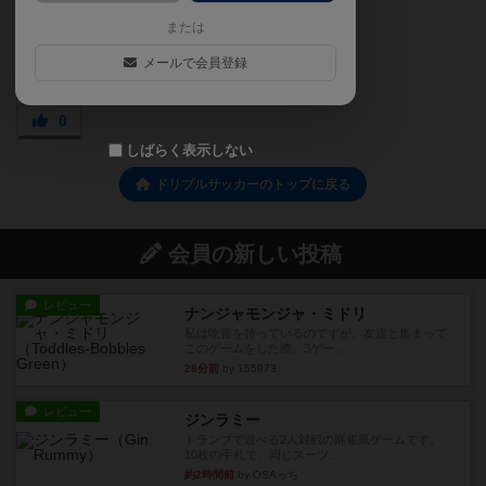
または
メールで会員登録
0
しばらく表示しない
ドリブルサッカーのトップに戻る
会員の新しい投稿
レビュー
ナンジャモンジャ・ミドリ
私は吃音を持っているのですが、友達と集まって
このゲームをした際、3ゲー...
28分前
by 155973
レビュー
ジンラミー
トランプで遊べる2人対戦の麻雀風ゲームです。
10枚の手札で、同じスーツ...
約2時間前
by OSAっち