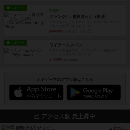
レビュー
充実
クランク! ：冒険者たち（拡張）
クランク！のプレイヤーごとに能力の違うキャラ
クターを使用できるようにな...
約6時間前
by ぽっぽーくるっぽー
レビュー
ワイアームスパン
初プレイの感想です。ウイングスパン履修済のコ
メントとなります。ウイング...
約7時間前
by daisdice
ボドゲーマのアプリ版はこちら
アクセス数 急上昇中
無限まちがいさがし
574