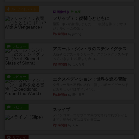
ルール/インスト
画像付き
充実
フリップ７：復讐心とともに
概要Flip 7が復活しました――復讐を伴って!オリ
ジナルゲームの楽し...
約2時間前
by jurong
レビュー
アズール：シントラのステンドグラス
大好きなアズールシリーズ。ステンドグラスを作
っていきます✨1部より自由...
約3時間前
by しんたろ
レビュー
エクスペディション：世界を巡る冒険
クラマー氏の不朽の名作。新しいボードゲームほ
どおもしろいはず？いいえ。...
約4時間前
by 田中昌平
レビュー
スライプ
メインコマ一つサブコマ四つでそれぞれプレイし
ます。動かし方はコマか壁に...
約4時間前
by くみ
リプレイ