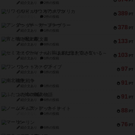
PT
紹介文あり
2件の投稿
リワイルド：サウスアメリカ
389
PT
紹介文なし
2件の投稿
アンダー・ザ・テーブラー
378
PT
紹介文あり
1件の投稿
宵と暁の呪文書
133
PT
紹介文あり
8件の投稿
セミファイナル ～お前はまだ生きている～
103
PT
紹介文あり
1件の投稿
ワン・トゥ・ファイブ
97
PT
紹介文あり
1件の投稿
南北戦争
91
PT
紹介文あり
1件の投稿
ふたつの城の物語
91
PT
紹介文あり
6件の投稿
ノームズ・アット・ナイト
88
PT
紹介文なし
1件の投稿
マーリン
76
PT
紹介文あり
6件の投稿