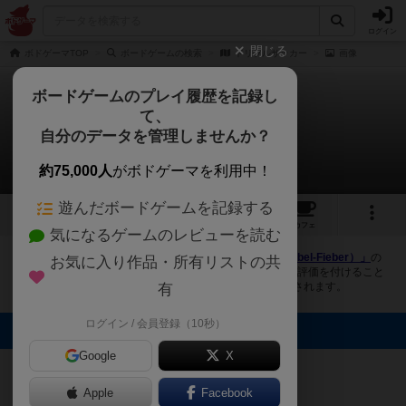
ログイン
閉じる
ボドゲーマTOP
ボードゲームの検索
ドリブルサッカー
画像
ボードゲームのプレイ履歴を記録し
て、
ドリブルサッカー
自分のデータを管理しませんか？
1件の画像
約75,000人
がボドゲーマを利用中！
遊んだボードゲームを記録する
1
1
トップ
画像
動画
レビュー
カフェ
気になるゲームのレビューを読む
ボドゲーマにログインすると、
「ドリブルサッカー（Dribbel-Fieber）」
の
お気に入り作品・所有リストの共
画像をアップロード出来たり、他のユーザーの投稿画像に評価を付けること
ができます。また、トップ6の画像は様々なページで表示されます。
有
ログイン / 会員登録（10秒）
トップに表示される画像
Google
X
まつなが
Apple
Facebook