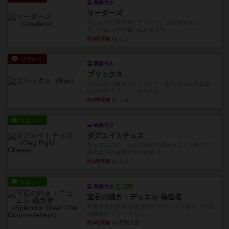
画像付き
リーダーズ
久しぶりに取り出してプレイ。詰めきれなかっ
た…であっさり追い込まれて負...
約4時間前
by くみ
リプレイ
画像付き
ブリックス
久しぶりに取り出してプレイ。記号担当と色担当
に分かれてプレイ。あかんか...
約4時間前
by くみ
レビュー
画像付き
ダグエイトチェス
チェスなのに、ほんの10分で終わります。動きで
敵のコマの種類が分かれば...
約4時間前
by くみ
レビュー
画像付き
充実
宝石の煌き：デュエル 偽造者
筆者が最も好きな2人用ボードゲームである『宝石
の煌めき デュエル』に、...
約5時間前
by 手動人形