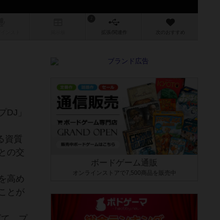
2
/インスト
掲示板
拡張/関連
作
次のおすすめ
プDJ」
る資質
との交
ボードゲーム通販
オンラインストアで7,500商品を販売中
を高め
ことが
げて、プ