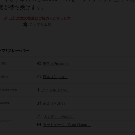
開が待ち受けます。
上記文章の執筆にご協力くださった方
こってり工房
ーマ/フレーバー
現代（Present）
代背景
日本（Japan）
化圏など
アイドル（Idol）
人物/職業や生物
音楽（Music）
/各種産業
大人向け（Adult）
コンセプト
カードゲーム（Card Game）