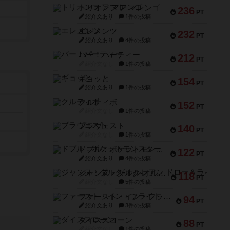
トリオンフ ア マレンゴ
236
PT
紹介文あり
1件の投稿
エレメンツ
232
PT
紹介文あり
4件の投稿
バー！パーティー
212
PT
紹介文なし
1件の投稿
ギョッと
154
PT
紹介文あり
1件の投稿
クルティボ
152
PT
紹介文なし
1件の投稿
ブラヴェスト
140
PT
紹介文なし
1件の投稿
ドブル：ポケットモンスター
122
PT
紹介文あり
4件の投稿
ジャンヌ・ダルク-オルレアン ドロー＆ライト
118
PT
紹介文なし
5件の投稿
ファースト・イン・フライト
94
PT
紹介文あり
3件の投稿
ダイススローン
88
PT
紹介文なし
1件の投稿