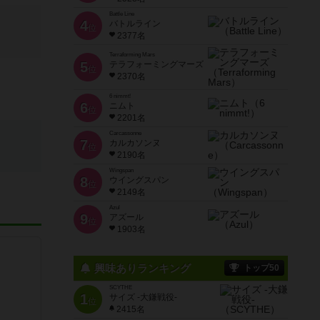
Battle Line
4
バトルライン
位
2377名
Terraforming Mars
5
テラフォーミングマーズ
位
2370名
6 nimmt!
6
ニムト
位
2201名
Carcassonne
7
カルカソンヌ
位
2190名
Wingspan
8
ウイングスパン
位
2149名
Azul
9
アズール
位
1903名
興味ありランキング
トップ50
SCYTHE
1
サイズ -大鎌戦役-
位
2415名