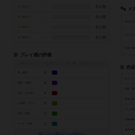
-
非公開
4点の人
メ
-
非公開
3点の人
頻出する
-
非公開
2点の人
プレイヤ
-
非公開
1点の人
得点や資
プレイ感の評価
トグルスイッチを押すとプレイ感（
※
）の投票ができます
作
0
運・確率
タイトル
0
戦略・判断力
原題・英
0
交渉・立ち回り
参加人数
0
心理戦・ブラフ
プレイ時
0
攻防・戦闘
対象年齢
0
アート・外見
発売時期
似たプレイ感のゲームを探す→