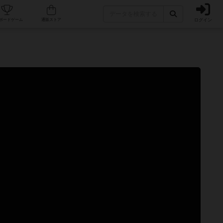
ログイン
カフェ/店舗
人気ボードゲーム
通販ストア