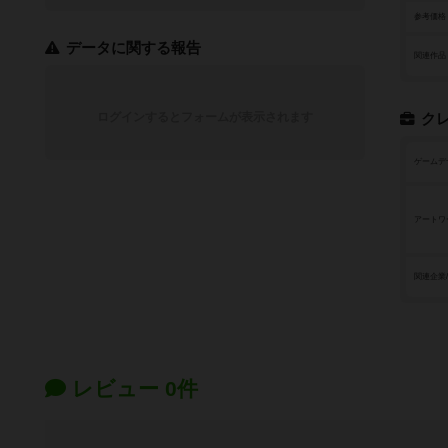
参考価格
データに関する報告
関連作品
ログインするとフォームが表示されます
ク
ゲームデ
アートワ
関連企業
レビュー 0件