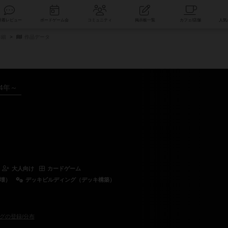
索
新着レビュー
ボードゲーム会
コミュニティ
掲示板一覧
詳細
作品データ
24年～
大人向け
カードゲーム
破壊）
デッキビルディング（デッキ構築）
グの登録/分布