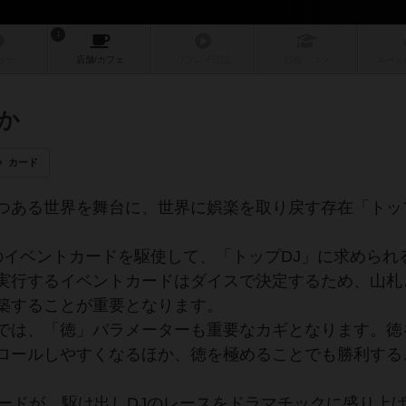
1
ュー
店舗/
カフェ
リプレイ
日記
戦略
・コツ
ルール
か
カード
つある世界を舞台に、世界に娯楽を取り戻す存在「トッ
。
のイベントカードを駆使して、「トップDJ」に求められ
実行するイベントカードはダイスで決定するため、山札
築することが重要となります。
では、「徳」パラメーターも重要なカギとなります。徳
ロールしやすくなるほか、徳を極めることでも勝利する
カードが、駆け出しDJのレースをドラマチックに盛り上