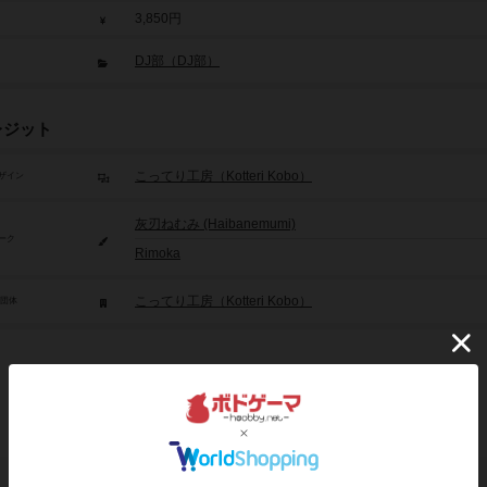
3,850円
DJ部（DJ部）
レジット
こってり工房（Kotteri Kobo）
ザイン
灰刃ねむみ (Haibanemumi)
ーク
Rimoka
こってり工房（Kotteri Kobo）
/団体