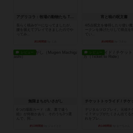
アグリコラ：牧場の動物たち THE BIG BOX
宵と暁の呪文書
長らく積みゲーになってましたが、
4/5点呪文を修得したり使い
腰を据えてプレイできましたのでや
ークンを捧げたりして得点を
ってみ...
てい...
約1時間前
by くみ
約4時間前
by ワタル
レビュー
レビュー
無限まちがいさがし
6つの場面カード（表、裏で違う
デジタルソロプレイ。元祖チ
絵）が何枚かあり、そのうち3つ選
イ？マップがたくさん出てる
んで、同...
れをプレ...
約13時間前
by ジェイとと
約14時間前
by おーちゃん