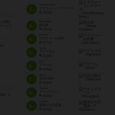
Terraforming Mars
2
テラフォーミングマーズ
位
2394名
ム大賞な
Stone Garden
3
枯山水
ゲームで
位
2281名
Viticulture
4
ワイナリーの四季
位
2272名
Agricola
5
アグリコラ
位
2119名
Azul
6
アズール
位
2035名
Splendor
7
宝石の煌き
位
2028名
ク
Wingspan
8
ウイングスパン
位
sが出版した
2006名
7 Wonders
9
世界の七不思議
位
1919名