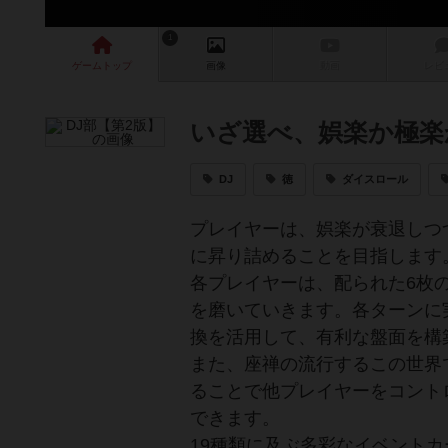
1
ゲーム
トップ
画像
動画
レビ
いざ選べ、娯楽か極楽
DJ
徳
ダイスロール
プレイヤーは、娯楽が衰退しつ
に昇り詰めることを目指します
各プレイヤーは、配られた6枚
を磨いていきます。各ターンに
換を活用して、有利な盤面を構
また、座禅の流行するこの世界
ることで他プレイヤーをコント
できます。
19種類に及ぶ多彩なイベント