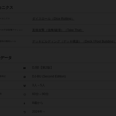
カニクス
ダイスロール（Dice Rolling）
メカニクス
直接攻撃（強奪/破壊）（Take That）
ーの干渉/影響アクション
デッキビルディング（デッキ構築）（Deck / Pool Building
源等の獲得ルール
品データ
DJ部【第2版】
DJ-BU (Second Edition)
題表記
3人～5人
60分～90分
間
8歳から
2024年～