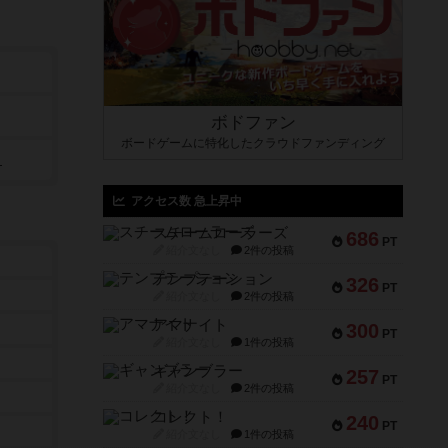
ボドファン
ボードゲームに特化したクラウドファンディング
）
アクセス数 急上昇中
スチームローラーズ
686
PT
紹介文なし
2件の投稿
テンプテーション
326
PT
紹介文なし
2件の投稿
アマナイト
300
PT
紹介文なし
1件の投稿
ギャンブラー
257
PT
紹介文なし
2件の投稿
コレクト！
240
PT
紹介文なし
1件の投稿