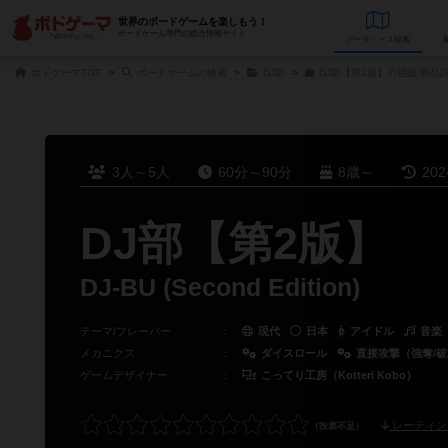
世界のボードゲームを楽しもう！
ボードゲーム専門の総合情報サイト
データベース
検
ボドゲーマTOP
ボードゲームの検索
DJ部
DJ部【第2版】の通販/商品
3人～5人
60分～90分
8歳～
20
DJ部【第2版】
DJ-BU (Second Edition)
テーマ/フレーバー
：
現代
日本
アイドル
音楽
メカニクス
：
ダイスロール
直接攻撃（強奪/
ゲームデザイナー
：
こってり工房（Kotteri Kobo）
レーティン