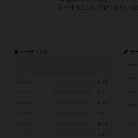
レイするたびに予想できない展
レーティング
テ
舞台の時
レーティングを行うには
ログイン
が必要です
地域や文
-
非公開
10点の人
-
非公開
主要登場
9点の人
-
非公開
8点の人
政治経済
-
非公開
7点の人
-
非公開
その他の
6点の人
-
非公開
5点の人