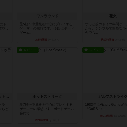
ワンラウンド
花火
魔にト
星5軽〜中量級を中心にプレイする
ずっと前のドイツ年間ゲー
増やし
ゲーマーの感想です。今回はボード
がら、シンプルで簡単な小
ゲーム...
今でも...
約8時間前
by おとん
約10時間前
by tamio
レビュー
レビュー
チケットトゥライド / チケットトゥライドアメリカ
ホットストリーク
ガルフストライ
ケラ
星7軽〜中量級を中心にプレイする
1983年にVictory Game
からど
ゲーマーの感想です。ボードゲーム
『Gulf Strik...
会にて...
約21時間前
by Chaco
約21時間前
by おとん