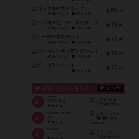
ガルフストライク
80
PT
紹介文あり
1件の投稿
モズビ－ズ・レイダ－ズ
79
PT
紹介文あり
1件の投稿
リー対グラント
77
PT
紹介文あり
1件の投稿
ブレーキング・アウェイ
75
PT
紹介文あり
4件の投稿
ザ・フラッド
71
PT
紹介文なし
1件の投稿
お気に入りランキング
トップ50
Splendor
1
宝石の煌き
位
4040名
Die Siedler von Catan
2
カタン
位
3616名
Dominion
3
ドミニオン
位
2528名