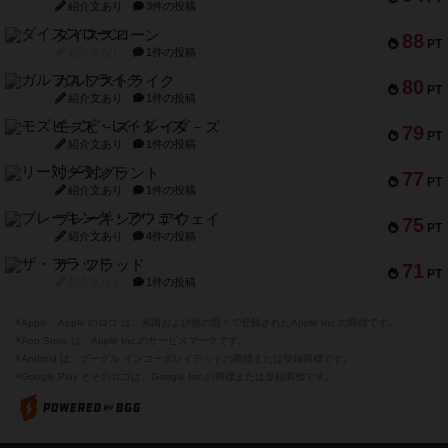
紹介文あり
3件の投稿
ダイススローン
88
PT
紹介文なし
1件の投稿
ガルフストライク
80
PT
紹介文あり
1件の投稿
モズビ－ズ・レイダ－ズ
79
PT
紹介文あり
1件の投稿
リー対グラント
77
PT
紹介文あり
1件の投稿
ブレーキング・アウェイ
75
PT
紹介文あり
4件の投稿
ザ・フラッド
71
PT
紹介文なし
1件の投稿
※Apple、Apple のロゴ は、米国および他の国々で登録されたApple Inc.の商標です。
※App Store は、Apple Inc.のサービスマークです。
※Android は、グーグル インコーポレイテッドの商標または登録商標です。
※Google Play とそのロゴは、Google Inc.の商標または登録商標です。