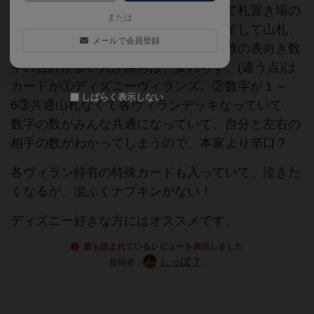
メイクカードゲーム。基本ルールの捨て札置き場の
または
カードの色か数に合わせてカードプレイして山札、
メールで会員登録
手札が切れたらゲーム終了。捨て札の数の表向き数
字の合計が多い人が勝ちは、変わらず。(違う点)は
カードが①ディズニーヴィランズ。②数字が１～
しばらく表示しない
6③共通山札なくて各ヴィランデッキなっていて、
数字の数がみんな共通になっていて、自分と左右の
相手の数がわかってしまうので、本家より辛口？
各ヴィラン特有の特殊カードも入っていて、泣きた
くなるが、涙ふくナプキンがない！
ディズニー好きな方にはオススメです。
最も読まれているレビューを表示しました
しっぽ？
投稿者：