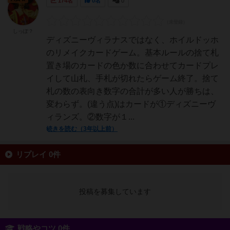
174名
0名
0
しっぽ？
ディズニーヴィラナスではなく、ホイルドッホ
のリメイクカードゲーム。基本ルールの捨て札
置き場のカードの色か数に合わせてカードプレ
イして山札、手札が切れたらゲーム終了。捨て
札の数の表向き数字の合計が多い人が勝ちは、
変わらず。(違う点)はカードが①ディズニーヴ
ィランズ。②数字が１...
続きを読む（3年以上前）
リプレイ 0件
投稿を募集しています
戦略やコツ 0件