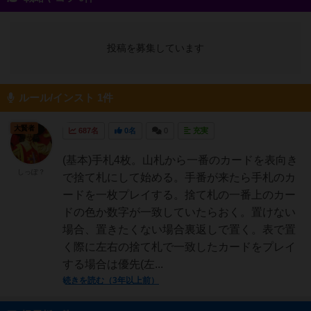
投稿を募集しています
ルール/インスト 1件
大賢者
687名
0名
0
充実
(基本)手札4枚。山札から一番のカードを表向き
しっぽ？
で捨て札にして始める。手番が来たら手札のカ
ードを一枚プレイする。捨て札の一番上のカー
ドの色か数字が一致していたらおく。置けない
場合、置きたくない場合裏返しで置く。表で置
く際に左右の捨て札で一致したカードをプレイ
する場合は優先(左...
続きを読む（3年以上前）