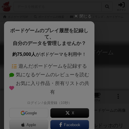
ログイン
閉じる
ボドゲーマTOP
ボードゲームの検索
ディズニーヴィランズ：カードゲーム
ボードゲームのプレイ履歴を記録し
て、
自分のデータを管理しませんか？
ディズニーヴィランズ：カードゲーム
約75,000人
がボドゲーマを利用中！
Disney Villains: The Card Game
遊んだボードゲームを記録する
気になるゲームのレビューを読む
お気に入り作品・所有リストの共
有
2
1
4
トップ
画像
動画
レビュー
カフェ
ログイン / 会員登録（10秒）
Google
X
ディズニーヴィラナスではなく、ホイルドッホのリ
Apple
Facebook