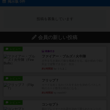
掲示板 0件
投稿を募集しています
会員の新しい投稿
レビュー
画像付き
ファイアー・ブルズ / 火牛陣
火牛を引き連れて敵を殲滅させる。縦か斜めで前2
列まで攻撃できるが、自分...
約1時間前
by うらまこ
レビュー
フリップ７
カードをめくるかパスをするかを決めてパスした
時のカード数字が得点になる...
約1時間前
by mob567
レビュー
コンセプト
親のプレイヤーがお題を決めて限られたヒントの