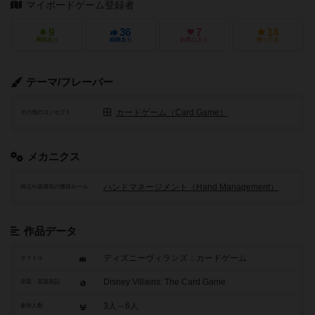
マイボードゲーム登録者
9
36
7
14
興味あり
経験あり
お気に入り
持ってる
テーマ/フレーバー
カードゲーム（Card Game）
その他のコンセプト
メカニクス
ハンドマネージメント（Hand Management）
得点や資源等の獲得ルール
作品データ
ディズニーヴィランズ：カードゲーム
タイトル
Disney Villains: The Card Game
原題・英題表記
3人～6人
参加人数