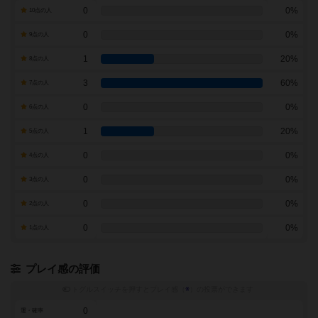
0
0%
10点の人
0
0%
9点の人
1
20%
8点の人
3
60%
7点の人
0
0%
6点の人
1
20%
5点の人
0
0%
4点の人
0
0%
3点の人
0
0%
2点の人
0
0%
1点の人
プレイ感の評価
トグルスイッチを押すとプレイ感（
※
）の投票ができます
0
運・確率