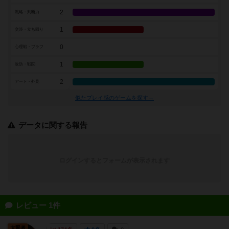
2
戦略・判断力
1
交渉・立ち回り
0
心理戦・ブラフ
1
攻防・戦闘
2
アート・外見
似たプレイ感のゲームを探す→
データに関する報告
ログインするとフォームが表示されます
レビュー 1件
大賢者