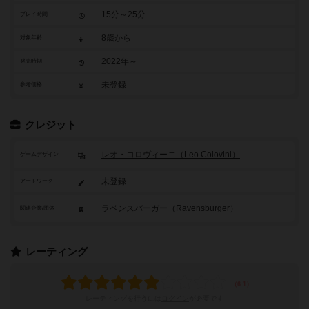
15分～25分
プレイ時間
8歳から
対象年齢
2022年～
発売時期
未登録
参考価格
クレジット
レオ・コロヴィーニ（Leo Colovini）
ゲームデザイン
未登録
アートワーク
ラベンスバーガー（Ravensburger）
関連企業/団体
レーティング
レーティングを行うには
ログイン
が必要です