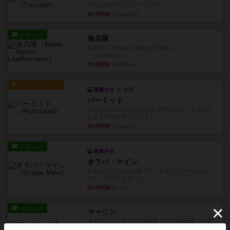
中から他のプレイヤーに当て...
約1時間前
by mob567
レビュー
海兵隊
1988年にVictory Gamesが出版した
『Leathernec...
約2時間前
by Chaco
ルール/インスト
画像付き
充実
パーミッド
おばあちゃんは猫が大好きです!しかし、あまりに
も多くの猫を飼っているた...
約2時間前
by jurong
レビュー
画像付き
オラパ・マイン
お気に入りのplayte製です。オラパスペースから
やり、気に入りました...
約2時間前
by くみ
レビュー
マーリン
４人プレイ。インスト1時間プレイ2時間半。結構
ダイス運と手札のカード運...