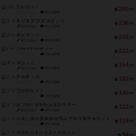
コレクト！
240
PT
紹介文なし
1件の投稿
トリオンフ ア マレンゴ
236
PT
紹介文あり
1件の投稿
エレメンツ
232
PT
紹介文あり
4件の投稿
バー！パーティー
212
PT
紹介文なし
1件の投稿
ギョッと
154
PT
紹介文あり
1件の投稿
クルティボ
152
PT
紹介文なし
1件の投稿
ブラヴェスト
140
PT
紹介文なし
1件の投稿
ドブル：ポケットモンスター
122
PT
紹介文あり
4件の投稿
ジャンヌ・ダルク-オルレアン ドロー＆ライト
118
PT
紹介文なし
5件の投稿
ファースト・イン・フライト
94
PT