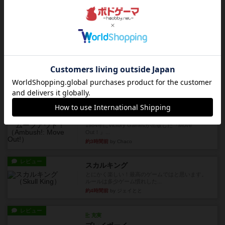
約3時間前
by oliber
レビュー
アンブッシュ！：シルバースター
1987年にVictory Gamesが出版した『Silver Sta...
約3時間前
by Chaco
レビュー
アンブッシュ！：パープルハート
1985年にVictory Gamesが出版した『Purple Hea...
約3時間前
by Chaco
レビュー
アンブッシュ！：ムーブアウト！
1984年にVictory Gamesが出版した『Move
Out！』...
約3時間前
by Chaco
レビュー
スカルキング
とにかく楽しい！最高のゲームではと思います。
ルールは多少ゲーム慣れした...
約4時間前
by ジェイとと
レビュー
充実