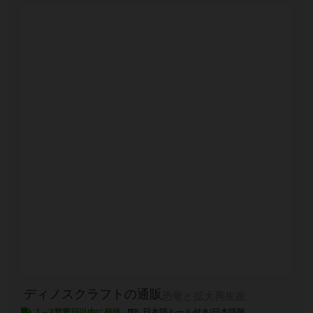
ディノスクラフトの通販
恐竜と拡大再生産
1～2営業日以内に発送
日本語ルール付き/日本語版