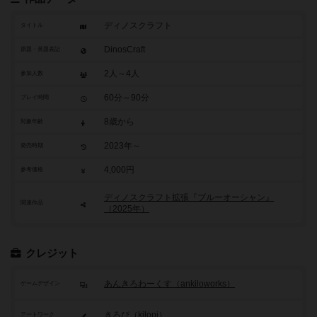
ディノスクラフト
タイトル
DinosCraft
原題・英題表記
2人～4人
参加人数
60分～90分
プレイ時間
8歳から
対象年齢
2023年～
発売時期
4,000円
参考価格
ディノスクラフト拡張『ブルーオーシャン』
関連作品
（2025年）
クレジット
あんきろわーくす（ankiloworks）
ゲームデザイン
きろぴ（kilopi）
アートワーク