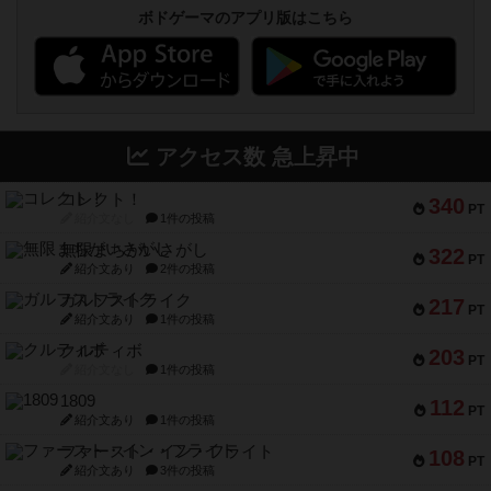
ボドゲーマのアプリ版はこちら
アクセス数 急上昇中
コレクト！
340
PT
紹介文なし
1件の投稿
無限まちがいさがし
322
PT
紹介文あり
2件の投稿
ガルフストライク
217
PT
紹介文あり
1件の投稿
クルティボ
203
PT
紹介文なし
1件の投稿
1809
112
PT
紹介文あり
1件の投稿
ファースト・イン・フライト
108
PT
紹介文あり
3件の投稿