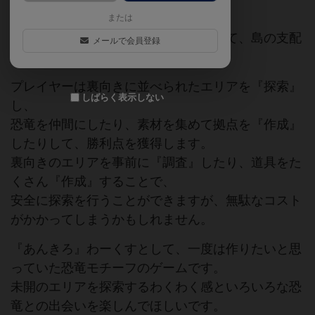
ここは、恐竜と人間が共存する島。
または
恐竜を仲間にしたり、拠点を充実させて、島の支配
メールで会員登録
者を目指しましょう。
プレイヤーは裏向きに並べられたエリアを『探索』
しばらく表示しない
し、
恐竜を仲間にしたり、素材を集めて拠点を『作成』
したりして、勝利点を獲得します。
裏向きのエリアを事前に『調査』したり、道具をた
くさん『作成』することで、
安全に探索を行うことができますが、無駄なコスト
がかかってしまうかもしれません。
『あんきろ』わーくすとして、一度は作りたいと思
っていた恐竜モチーフのゲームです。
未開のエリアを探索するわくわく感といろいろな恐
竜との出会いを楽しんでほしいです。