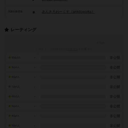
あんきろわーくす（ankiloworks）
関連企業/団体
レーティング
レーティングを行うには
ログイン
が必要です
-
非公開
10点の人
-
非公開
9点の人
-
非公開
8点の人
-
非公開
7点の人
-
非公開
6点の人
-
非公開
5点の人
-
非公開
4点の人
-
非公開
3点の人