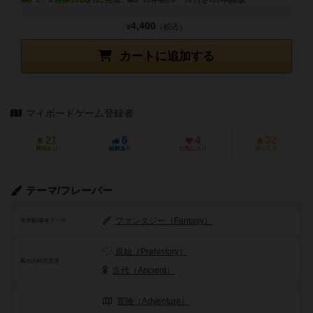
4,400
¥
（税込）
カートに追加する
マイボードゲーム登録者
21
6
4
32
興味あり
経験あり
お気に入り
持ってる
テーマ/フレーバー
ファンタジー（Fantasy）
世界観/基本テーマ
原始（Prehistory）
舞台の時代背景
古代（Ancient）
冒険（Adventure）