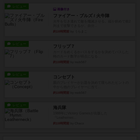
レビュー
画像付き
ファイアー・ブルズ / 火牛陣
火牛を引き連れて敵を殲滅させる。縦か斜めで前2
列まで攻撃できるが、自分...
約18時間前
by うらまこ
レビュー
フリップ７
カードをめくるかパスをするかを決めてパスした
時のカード数字が得点になる...
約18時間前
by mob567
レビュー
コンセプト
親のプレイヤーがお題を決めて限られたヒントの
中から他のプレイヤーに当て...
約18時間前
by mob567
レビュー
海兵隊
1988年にVictory Gamesが出版した
『Leathernec...
約18時間前
by Chaco