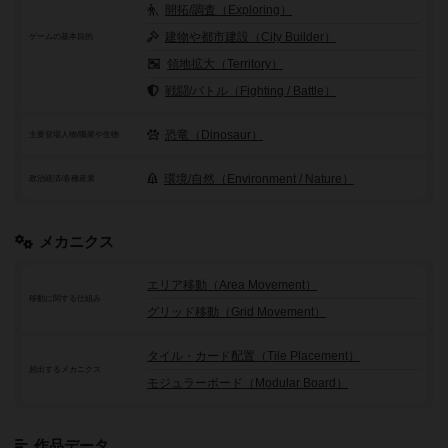
開拓/調査（Exploring）
建物や都市建設（City Builder）
ゲームの基本目的
領地拡大（Territory）
戦闘/バトル（Fighting / Battle）
恐竜（Dinosaur）
主要登場人物/職業や生物
環境/自然（Environment / Nature）
政治経済/各種産業
メカニクス
エリア移動（Area Movement）
移動に関する仕組み
グリッド移動（Grid Movement）
タイル・カード配置（Tile Placement）
頻出するメカニクス
モジュラーボード（Modular Board）
作品データ