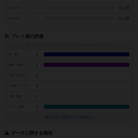
-
非公開
2点の人
-
非公開
1点の人
プレイ感の評価
トグルスイッチを押すとプレイ感（
※
）の投票ができます
2
運・確率
2
戦略・判断力
0
交渉・立ち回り
0
心理戦・ブラフ
0
攻防・戦闘
2
アート・外見
似たプレイ感のゲームを探す→
データに関する報告