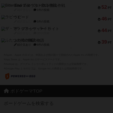
Bitter End ブタペスト救出作戦
52
PT
紹介文なし
1件の投稿
ラピード
46
PT
紹介文なし
1件の投稿
ザ・フラッフィー・ライト
44
PT
紹介文なし
0件の投稿
ふたつの城の物語
39
PT
紹介文あり
6件の投稿
※Apple、Apple のロゴ は、米国および他の国々で登録されたApple Inc.の商標です。
※App Store は、Apple Inc.のサービスマークです。
※Android は、グーグル インコーポレイテッドの商標または登録商標です。
※Google Play とそのロゴは、Google Inc.の商標または登録商標です。
ボドゲーマTOP
ボードゲームを検索する