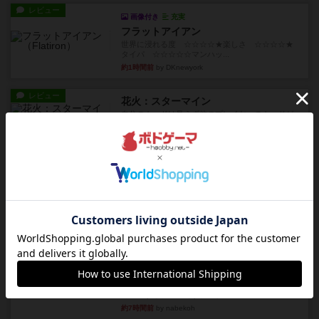
レビュー
画像付き
充実
フラットアイアン
世界に浸れる度 ☆☆☆☆★楽しさ ☆☆☆☆★
タイパ ☆☆☆☆☆マンハッ...
約1時間前
by DKnewyork
レビュー
花火：スターマイン
自分のカードは見えず他のプレイヤーのカードが
見える状態でカードを教えた...
約3時間前
by mob567
レビュー
充実
アンダー・ザ・テーブラー
笑えるバカゲームを集めているライトゲーマーと
してのレビューです。正体隠...
約5時間前
by toyota
レビュー
充実
ワン・トゥ・ファイブ
とにかくお手軽にすき間時間をうめるゲームとし
て重宝するゲームです。いわ...
約7時間前
by nabekoh