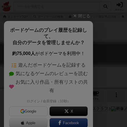
ログイン
閉じる
ボドゲーマTOP
ボードゲームの検索
ディノスクラフトの通販/商品詳細
ボードゲームのプレイ履歴を記録し
て、
自分のデータを管理しませんか？
ディノスクラフト
約75,000人
がボドゲーマを利用中！
DinosCraft
遊んだボードゲームを記録する
気になるゲームのレビューを読む
お気に入り作品・所有リストの共
有
4
1
1
トップ
画像
動画
レビュー
カフェ
ログイン / 会員登録（10秒）
Google
X
恐竜と拡大再生産
Apple
Facebook