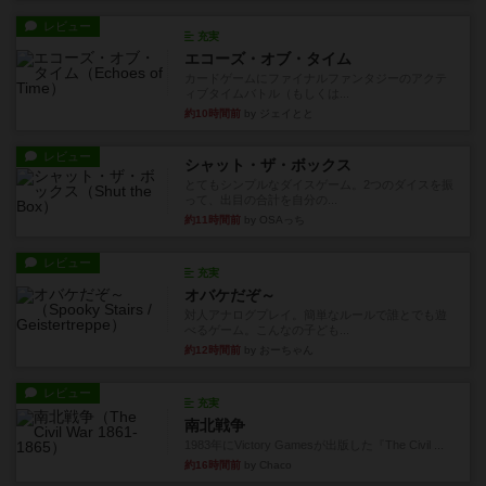
レビュー
充実
エコーズ・オブ・タイム
カードゲームにファイナルファンタジーのアクテ
ィブタイムバトル（もしくは...
約10時間前
by ジェイとと
レビュー
シャット・ザ・ボックス
とてもシンプルなダイスゲーム。2つのダイスを振
って、出目の合計を自分の...
約11時間前
by OSAっち
レビュー
充実
オバケだぞ～
対人アナログプレイ。簡単なルールで誰とでも遊
べるゲーム。こんなの子ども...
約12時間前
by おーちゃん
レビュー
充実
南北戦争
1983年にVictory Gamesが出版した『The Civil ...
約16時間前
by Chaco