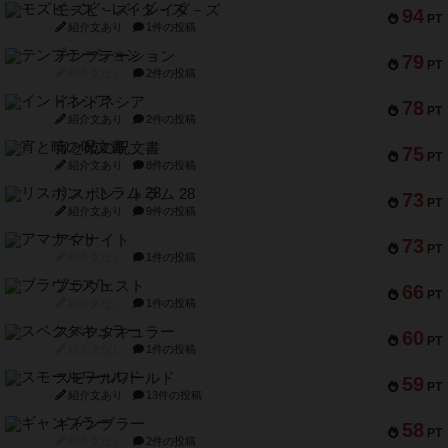
モズビ－ズ・レイダ－ズ
94
PT
紹介文あり
1件の投稿
テンプテーション
79
PT
紹介文なし
2件の投稿
インドネシア
78
PT
紹介文あり
2件の投稿
宵と暁の呪文書
75
PT
紹介文あり
8件の投稿
リスボン・トラム 28
73
PT
紹介文あり
9件の投稿
アマナイト
73
PT
紹介文なし
1件の投稿
ブラヴェスト
66
PT
紹介文なし
1件の投稿
スペクタキュラー
60
PT
紹介文なし
1件の投稿
スモールワールド
59
PT
紹介文あり
13件の投稿
ギャンブラー
58
PT
紹介文なし
2件の投稿