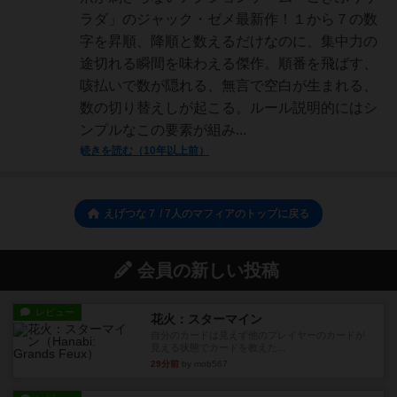
ラダ」のジャック・ゼメ最新作！１から７の数
字を昇順、降順と数えるだけなのに、集中力の
途切れる瞬間を味わえる傑作。順番を飛ばす、
咳払いで数が隠れる、無言で空白が生まれる、
数の切り替えしが起こる。ルール説明的にはシ
ンプルなこの要素が組み...
続きを読む（10年以上前）
えげつな７ / 7人のマフィアのトップに戻る
会員の新しい投稿
レビュー
花火：スターマイン
自分のカードは見えず他のプレイヤーのカードが
見える状態でカードを教えた...
29分前
by mob567