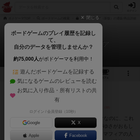
ログイン
閉じる
ボドゲーマTOP
ボードゲームの検索
7人のマフィア（新版）の通販/商品詳細
ボードゲームのプレイ履歴を記録し
て、
えげつな７ / 7人のマフィア
自分のデータを管理しませんか？
6件のレビュー
約75,000人
がボドゲーマを利用中！
遊んだボードゲームを記録する
3
6
23
トップ
画像
動画
レビュー
カフェ
気になるゲームのレビューを読む
お気に入り作品・所有リストの共
勇者
170名
0名
0
有
ログイン / 会員登録（10秒）
沼主
1～7までの数字を数えているだけなのに、これ
Google
X
がどうしてかできない、この歯がゆさがおもし
ろいゲームです。カードを出してマフィアの人
Apple
Facebook