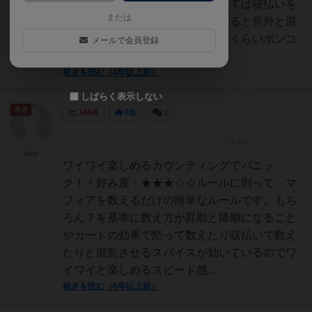
数を数えるのだけどカードによっては咳払いを
または
したり無言でいたり、そうしてくると意外と混
乱して数がわからなくなる…一人くらいポンコ
メールで会員登録
ツな人(オレとか…)...
続きを読む（4年以上前）
しばらく表示しない
勇者
164名
0名
0
Mitto
ワイワイ楽しめるカウンティングでパニッ
ク！！好み度：★★★☆☆ルールに則って、マ
フィアを数えるだけの簡単なルールです。もち
ろん７を基準に数え方が昇順と降順になること
やカードの効果で黙って数えたり咳払いで数え
たりと混乱させるスパイスが効いているのでワ
イワイと楽しめるスピード感...
続きを読む（6年以上前）