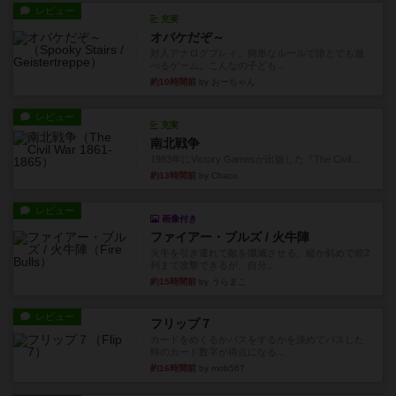
レビュー
充実
オバケだぞ～
対人アナログプレイ。簡単なルールで誰とでも遊
べるゲーム。こんなの子ども...
約10時間前
by おーちゃん
レビュー
充実
南北戦争
1983年にVictory Gamesが出版した『The Civil ...
約13時間前
by Chaco
レビュー
画像付き
ファイアー・ブルズ / 火牛陣
火牛を引き連れて敵を殲滅させる。縦か斜めで前2
列まで攻撃できるが、自分...
約15時間前
by うらまこ
レビュー
フリップ７
カードをめくるかパスをするかを決めてパスした
時のカード数字が得点になる...
約16時間前
by mob567