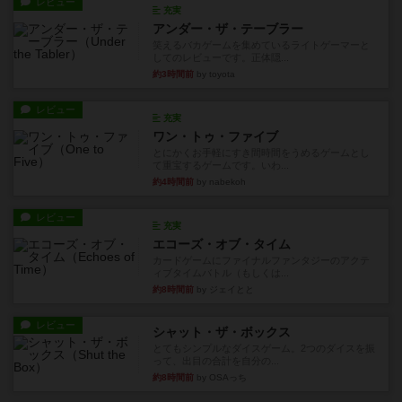
レビュー
充実
アンダー・ザ・テーブラー
笑えるバカゲームを集めているライトゲーマーと
してのレビューです。正体隠...
約3時間前
by toyota
レビュー
充実
ワン・トゥ・ファイブ
とにかくお手軽にすき間時間をうめるゲームとし
て重宝するゲームです。いわ...
約4時間前
by nabekoh
レビュー
充実
エコーズ・オブ・タイム
カードゲームにファイナルファンタジーのアクテ
ィブタイムバトル（もしくは...
約8時間前
by ジェイとと
レビュー
シャット・ザ・ボックス
とてもシンプルなダイスゲーム。2つのダイスを振
って、出目の合計を自分の...
約8時間前
by OSAっち