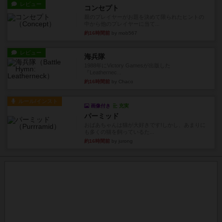
レビュー
コンセプト
親のプレイヤーがお題を決めて限られたヒントの
中から他のプレイヤーに当て...
約16時間前
by mob567
レビュー
海兵隊
1988年にVictory Gamesが出版した
『Leathernec...
約16時間前
by Chaco
ルール/インスト
画像付き
充実
パーミッド
おばあちゃんは猫が大好きです!しかし、あまりに
も多くの猫を飼っているた...
約16時間前
by jurong