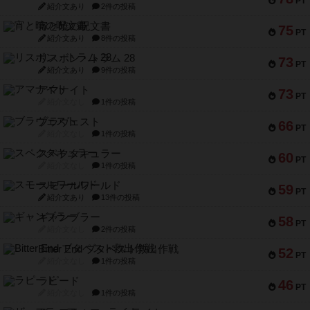
PT
紹介文あり
2件の投稿
宵と暁の呪文書
75
PT
紹介文あり
8件の投稿
リスボン・トラム 28
73
PT
紹介文あり
9件の投稿
アマナイト
73
PT
紹介文なし
1件の投稿
ブラヴェスト
66
PT
紹介文なし
1件の投稿
スペクタキュラー
60
PT
紹介文なし
1件の投稿
スモールワールド
59
PT
紹介文あり
13件の投稿
ギャンブラー
58
PT
紹介文なし
2件の投稿
Bitter End ブタペスト救出作戦
52
PT
紹介文なし
1件の投稿
ラピード
46
PT
紹介文なし
1件の投稿