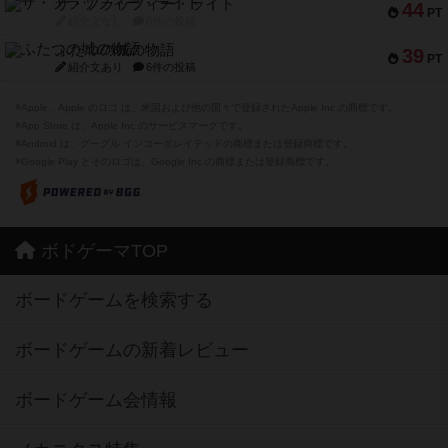
ザ・フラッフィー・ライト
44
PT
紹介文なし
0件の投稿
ふたつの城の物語
39
PT
紹介文あり
6件の投稿
※Apple、Apple のロゴ は、米国および他の国々で登録されたApple Inc.の商標です。
※App Store は、Apple Inc.のサービスマークです。
※Android は、グーグル インコーポレイテッドの商標または登録商標です。
※Google Play とそのロゴは、Google Inc.の商標または登録商標です。
ボドゲーマTOP
ボードゲームを検索する
ボードゲームの新着レビュー
ボードゲーム会情報