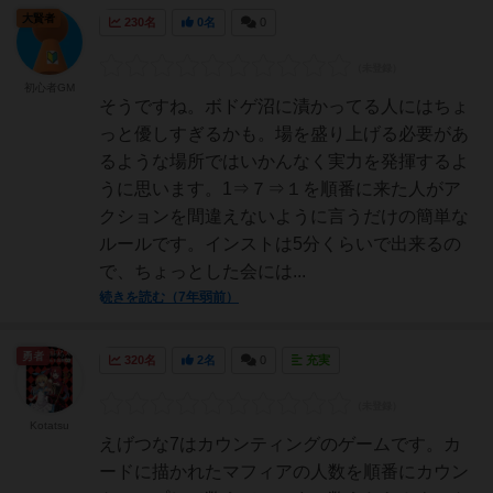
大賢者
230名
0名
0
初心者GM
そうですね。ボドゲ沼に漬かってる人にはちょ
っと優しすぎるかも。場を盛り上げる必要があ
るような場所ではいかんなく実力を発揮するよ
うに思います。1⇒７⇒１を順番に来た人がア
クションを間違えないように言うだけの簡単な
ルールです。インストは5分くらいで出来るの
で、ちょっとした会には...
続きを読む（7年弱前）
勇者
320名
2名
0
充実
Kotatsu
えげつな7はカウンティングのゲームです。カ
ードに描かれたマフィアの人数を順番にカウン