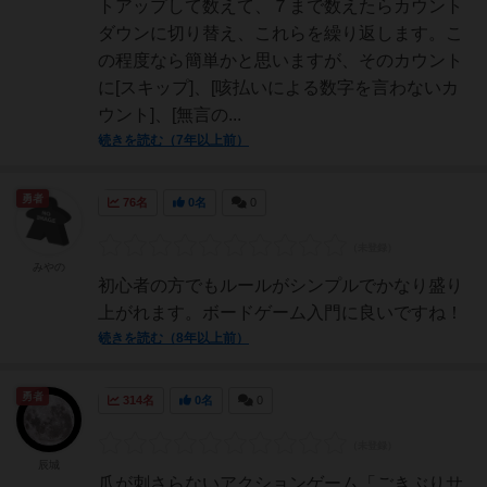
トアップして数えて、７まで数えたらカウント
ダウンに切り替え、これらを繰り返します。こ
の程度なら簡単かと思いますが、そのカウント
に[スキップ]、[咳払いによる数字を言わないカ
ウント]、[無言の...
続きを読む（7年以上前）
勇者
76名
0名
0
みやの
初心者の方でもルールがシンプルでかなり盛り
上がれます。ボードゲーム入門に良いですね！
続きを読む（8年以上前）
勇者
314名
0名
0
辰城
爪が刺さらないアクションゲーム「ごきぶりサ