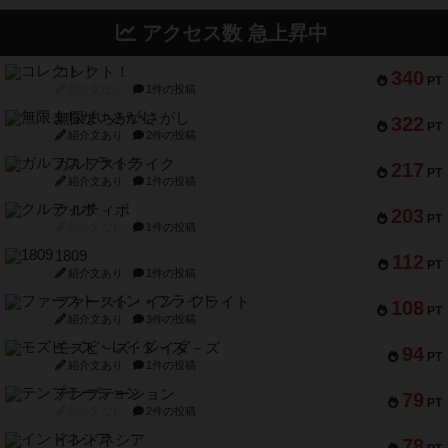
アクセス数 急上昇中
コレクト！
340
PT
紹介文なし
1件の投稿
無限まちがいさがし
322
PT
紹介文あり
2件の投稿
ガルフストライク
217
PT
紹介文あり
1件の投稿
クルティボ
203
PT
紹介文なし
1件の投稿
1809
112
PT
紹介文あり
1件の投稿
ファースト・イン・フライト
108
PT
紹介文あり
3件の投稿
モズビ－ズ・レイダ－ズ
94
PT
紹介文あり
1件の投稿
テンプテーション
79
PT
紹介文なし
2件の投稿
インドネシア
78