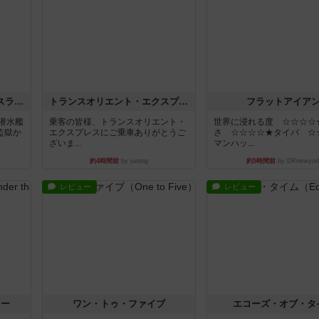
キャプテン・フリップ：イスラ・ボンバ
トランスオリエント・エクスプレス
フラットアイア
潜水艦
乗客の皆様、トランスオリエント・
世界に浸れる度 ☆☆☆☆
監獄か
エクスプレスにご乗車ありがとうご
さ ☆☆☆☆★タイパ ☆
ざいま...
マンハッ...
約4時間前
by jurong
約5時間前
by DKnewyor
レビュー
レビュー
ラー
ワン・トゥ・ファイブ
エコーズ・オブ・タ