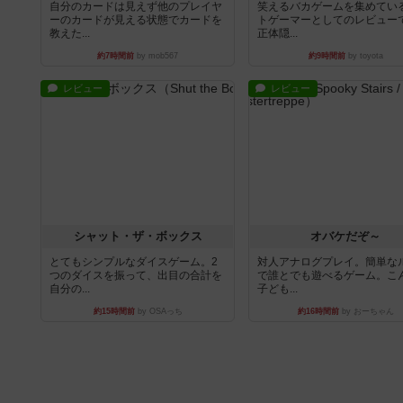
自分のカードは見えず他のプレイヤ
笑えるバカゲームを集めてい
ーのカードが見える状態でカードを
トゲーマーとしてのレビュー
教えた...
正体隠...
約7時間前
by mob567
約9時間前
by toyota
レビュー
レビュー
シャット・ザ・ボックス
オバケだぞ～
とてもシンプルなダイスゲーム。2
対人アナログプレイ。簡単な
つのダイスを振って、出目の合計を
で誰とでも遊べるゲーム。こ
自分の...
子ども...
約15時間前
by OSAっち
約16時間前
by おーちゃん