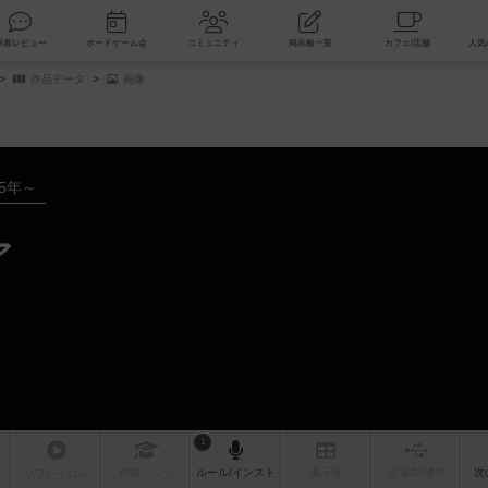
索
新着レビュー
ボードゲーム会
コミュニティ
掲示板一覧
作品データ
画像
15年～
ア
1
リプレイ
日記
戦略
・コツ
ルール
/インスト
掲示板
拡張/関連
作
次