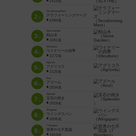
2415名
Terraforming Mars
2
テラフォーミングマーズ
位
2394名
Stone Garden
3
枯山水
位
2281名
Viticulture
4
ワイナリーの四季
位
2272名
Agricola
5
アグリコラ
位
2120名
Azul
6
アズール
位
2034名
Splendor
7
宝石の煌き
位
2028名
Wingspan
8
ウイングスパン
位
2006名
7 Wonders
9
世界の七不思議
位
1919名