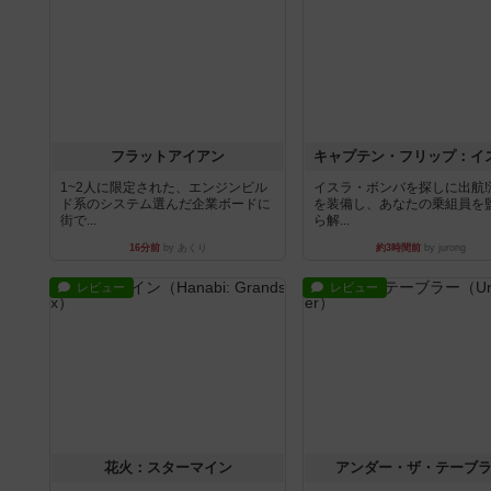
フラットアイアン
1~2人に限定された、エンジンビル
イスラ・ボンバを探しに出航!
ド系のシステム選んだ企業ボードに
を装備し、あなたの乗組員を
街で...
ら解...
16分前
by あくり
約3時間前
by jurong
レビュー
レビュー
花火：スターマイン
アンダー・ザ・テーブ