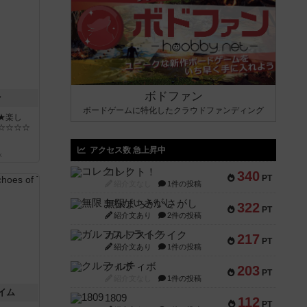
ボドファン
ン
ボードゲームに特化したクラウドファンディング
★楽し
☆☆☆☆
アクセス数 急上昇中
k
コレクト！
340
PT
紹介文なし
1件の投稿
無限まちがいさがし
322
PT
紹介文あり
2件の投稿
ガルフストライク
217
PT
紹介文あり
1件の投稿
クルティボ
203
PT
紹介文なし
1件の投稿
イム
1809
112
PT