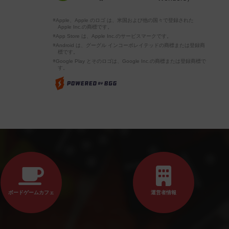
※Apple、Apple のロゴ は、米国および他の国々で登録された
Apple Inc.の商標です。
※App Store は、Apple Inc.のサービスマークです。
※Android は、グーグル インコーポレイテッドの商標または登録商
標です。
※Google Play とそのロゴは、Google Inc.の商標または登録商標で
す。
ボードゲームカフェ
運営者情報