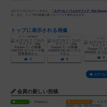
ボドゲーマにログインすると、
「えげつな７ / 7人のマフィア（Die Fiesen
す。また、トップ6の画像は様々なページで表示されます。
トップに表示される画像
ボドゲーマ運営事務局
KE.I＠トマコマ
まつなが
0
0
0
えげつな７
会員の新しい投稿
レビュー
ルール/インスト