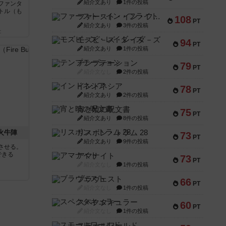
紹介文あり
1件の投稿
ファンタ
トル（も
ファースト・イン・フライト
108
PT
紹介文あり
3件の投稿
と
モズビ－ズ・レイダ－ズ
94
PT
紹介文あり
1件の投稿
テンプテーション
79
PT
紹介文なし
2件の投稿
インドネシア
78
PT
紹介文あり
2件の投稿
宵と暁の呪文書
75
PT
紹介文あり
8件の投稿
 火牛陣
リスボン・トラム 28
73
PT
紹介文あり
9件の投稿
させる。
できる
アマナイト
73
PT
紹介文なし
1件の投稿
ブラヴェスト
66
PT
紹介文なし
1件の投稿
スペクタキュラー
60
PT
紹介文なし
1件の投稿
スモールワールド