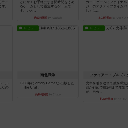
るライ
とにかくお手軽にすき間時間をうめ
カードゲームにファイナル
です。
るゲームとして重宝するゲームで
ジーのアクティブタイムバ
す。いわ...
しくは...
約11時間前
by nabekoh
約14時間前
by ジェイと
レビュー
レビュー
南北戦争
ファイアー・ブルズ /
ルール
1983年にVictory Gamesが出版した
火牛を引き連れて敵を殲滅
んなの
『The Civil ...
縦か斜めで前2列まで攻撃
が、自分...
約20時間前
by Chaco
約22時間前
by うらまこ