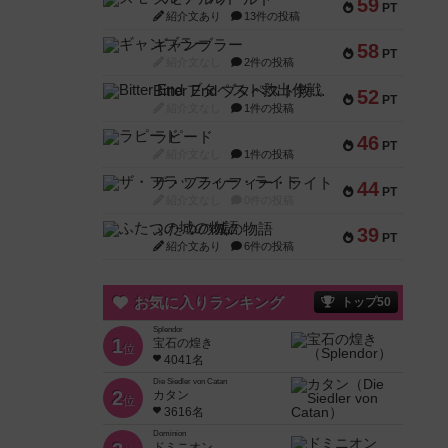
59
PT
紹介文あり
13件の投稿
ギャンブラー
58
PT
紹介文なし
2件の投稿
Bitter End ブタペスト救出作戦
52
PT
紹介文なし
1件の投稿
ラピード
46
PT
紹介文なし
1件の投稿
ザ・フラッフィー・ライト
44
PT
紹介文なし
0件の投稿
ふたつの城の物語
39
PT
紹介文あり
6件の投稿
お気に入りランキング
トップ50
Splendor
1
宝石の煌き
位
4041名
Die Siedler von Catan
2
カタン
位
3616名
Dominion
ドミニオン