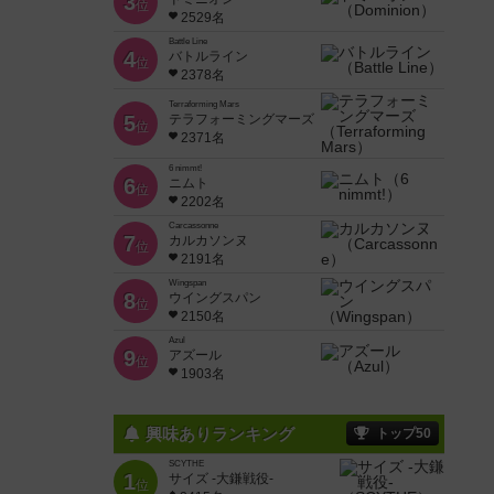
3
位
2529名
Battle Line
4
バトルライン
位
2378名
Terraforming Mars
5
テラフォーミングマーズ
位
2371名
6 nimmt!
6
ニムト
位
2202名
Carcassonne
7
カルカソンヌ
位
2191名
Wingspan
8
ウイングスパン
位
2150名
Azul
9
アズール
位
1903名
興味ありランキング
トップ50
SCYTHE
1
サイズ -大鎌戦役-
位