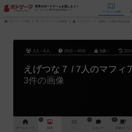
世界のボードゲームを楽しもう！
ボードゲーム専門の総合情報サイト
データベース
検
ボドゲーマTOP
ボードゲームの検索
7人のマフィア（新版）の通販/商品詳細
2人～6人
20分～30分
8歳～
20
えげつな７ / 7人のマフィ
3件の画像
3
6
23
ゲーム
トップ
画像
動画
レビュー
店舗/
カフェ