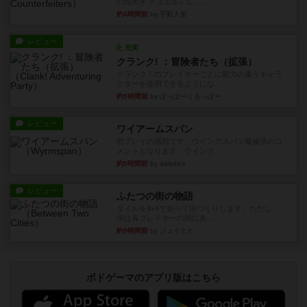
の煌めき デュエル』に、...
約4時間前
by 手動人形
レビュー
充実
クランク! ：冒険者たち（拡張）
クランク！のプレイヤーごとに能力の違うキャラ
クターを使用できるようにな...
約5時間前
by ぽっぽーくるっぽー
レビュー
ワイアームスパン
初プレイの感想です。ウイングスパン履修済のコ
メントとなります。ウイング...
約5時間前
by daisdice
レビュー
ふたつの街の物語
タイルを4×4で並べて街づくりします。ただし、
街は各プレイヤーの間にあ...
約9時間前
by ジェイとと
ボドゲーマのアプリ版はこちら