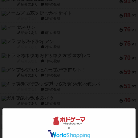
91
PT
紹介文あり
6件の投稿
ノームズ・アット・ナイト
88
PT
紹介文なし
1件の投稿
マーリン
76
PT
紹介文あり
6件の投稿
フラットアイアン
75
PT
紹介文なし
2件の投稿
トランスオリエント・エクスプレス
70
PT
紹介文なし
1件の投稿
アンブッシュ！：ムーブアウト！
59
PT
紹介文あり
1件の投稿
キャプテン・フリップ：イスラ・ボンバ
51
PT
紹介文なし
2件の投稿
ガルフストライク
46
PT
紹介文あり
1件の投稿
エコーズ・オブ・タイム
45
PT
紹介文なし
8件の投稿
スカルキング
45
PT
紹介文あり
12件の投稿