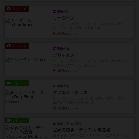
リプレイ
画像付き
リーダーズ
久しぶりに取り出してプレイ。詰めきれなかっ
た…であっさり追い込まれて負...
約2時間前
by くみ
リプレイ
画像付き
ブリックス
久しぶりに取り出してプレイ。記号担当と色担当
に分かれてプレイ。あかんか...
約2時間前
by くみ
レビュー
画像付き
ダグエイトチェス
チェスなのに、ほんの10分で終わります。動きで
敵のコマの種類が分かれば...
約3時間前
by くみ
レビュー
画像付き
充実
宝石の煌き：デュエル 偽造者
筆者が最も好きな2人用ボードゲームである『宝石