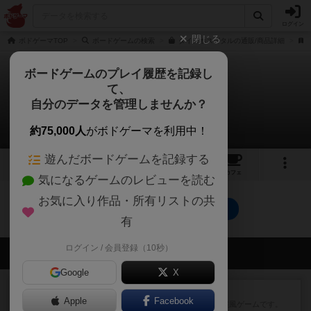
ログイン
閉じる
ボドゲーマTOP
ボードゲームの検索
ダイスホスピタルの通販/商品詳細
ボードゲームのプレイ履歴を記録し
て、
ダイス・ホスピタル
自分のデータを管理しませんか？
0件の動画
約75,000人
がボドゲーマを利用中！
遊んだボードゲームを記録する
5
9
39
トップ
画像
動画
レビュー
カフェ
気になるゲームのレビューを読む
お気に入り作品・所有リストの共
ダイス・ホスピタルのトップに戻る
有
ログイン / 会員登録（10秒）
会員の新しい投稿
Google
X
レビュー
ジンラミー
Apple
Facebook
トランプで遊べる2人対戦の麻雀風ゲームです。