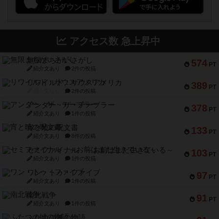
アクセス数 急上昇中
無限まちがいさがし
574
PT
紹介文あり
2件の投稿
リワイルド：サウスアメリカ
389
PT
紹介文なし
2件の投稿
アンダー・ザ・テーブラー
378
PT
紹介文あり
1件の投稿
宵と暁の呪文書
133
PT
紹介文あり
8件の投稿
セミファイナル ～お前はまだ生きている～
103
PT
紹介文あり
1件の投稿
ワン・トゥ・ファイブ
97
PT
紹介文あり
1件の投稿
南北戦争
91
PT
紹介文あり
1件の投稿
ふたつの城の物語