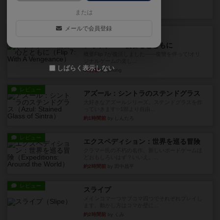
10枚の手札で、同じスーツ...
23分前
by OSAっち
または
メールで会員登録
ルール/インスト
画像付き
充実
フリップ７：復讐心とともに
概要Flip 7が復活しました――復讐を伴って!オリ
ジナルゲームの楽し...
しばらく表示しない
34分前
by jurong
レビュー
アズール：シントラのステンドグラス
大好きなアズールシリーズ。ステンドグラスを作
っていきます✨1部より自由...
約1時間前
by しんたろ
レビュー
エクスペディション：世界を巡る冒険
クラマー氏の不朽の名作。新しいボードゲームほ
どおもしろいはず？いいえ。...
約2時間前
by 田中昌平
レビュー
スライプ
メインコマ一つサブコマ四つでそれぞれプレイし
ます。動かし方はコマか壁に...
約2時間前
by くみ