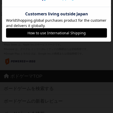
海兵隊
45
PT
紹介文あり
1件の投稿
Bitter End ブタペスト救出作戦
45
PT
紹介文なし
1件の投稿
ドコジャン
42
PT
紹介文あり
10件の投稿
※Apple、Apple のロゴ は、米国および他の国々で登録されたApple Inc.の商標です。
※App Store は、Apple Inc.のサービスマークです。
※Android は、グーグル インコーポレイテッドの商標または登録商標です。
※Google Play とそのロゴは、Google Inc.の商標または登録商標です。
ボドゲーマTOP
ボードゲームを検索する
ボードゲームの新着レビュー