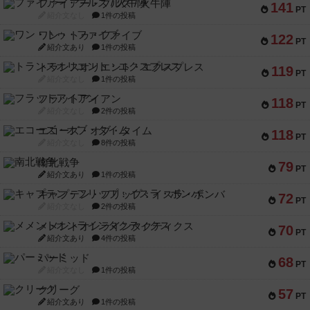
ファイアー・ブルズ / 火牛陣
141
PT
紹介文なし
1件の投稿
ワン・トゥ・ファイブ
122
PT
紹介文あり
1件の投稿
トランスオリエント・エクスプレス
119
PT
紹介文なし
1件の投稿
フラットアイアン
118
PT
紹介文なし
2件の投稿
エコーズ・オブ・タイム
118
PT
紹介文なし
8件の投稿
南北戦争
79
PT
紹介文あり
1件の投稿
キャプテン・フリップ：イスラ・ボンバ
72
PT
紹介文なし
2件の投稿
メメントオンラインタクティクス
70
PT
紹介文あり
4件の投稿
パーミッド
68
PT
紹介文なし
1件の投稿
クリーグ
57
PT
紹介文あり
1件の投稿