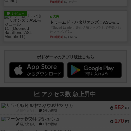
約4時間前
by アプー
レビュー
充実
ドゥームド・バタリオンズ：ASLモジュール11
『Squad Leader』用の追加マップとして発売され
たマップの#9...
約5時間前
by Chaco
ボドゲーマのアプリ版はこちら
アクセス数 急上昇中
リワイルド：サウスアメリカ
552
PT
紹介文なし
2件の投稿
マーケットフレッシュ
170
PT
紹介文あり
1件の投稿