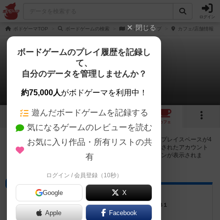
ログイン
閉じる
ボドゲーマTOP
ボードゲームの検索
ディテクティブ
カフェ/店舗情報
ボードゲームのプレイ履歴を記録し
て、
ディテクティブ
自分のデータを管理しませんか？
4店のカフェ/スペースが提供中
約75,000人
がボドゲーマを利用中！
遊んだボードゲームを記録する
3
4
トップ
画像
動画
レビュー
カフェ
気になるゲームのレビューを読む
ディテクティブで遊ぶことができるボードゲームカフェ・プレイスペースが4
お気に入り作品・所有リストの共
店登録されています。公開プロフィールの都道府県が設定されたアカウント
でログインすると、同じ都道府県内の店舗に絞り込むボタンが表示されま
有
す。
ログイン / 会員登録（10秒）
プレイスペース
Google
X
ボードゲーム道場
東京都中野区中野１−５５−２ パレス中村ⅡB１
Apple
Facebook