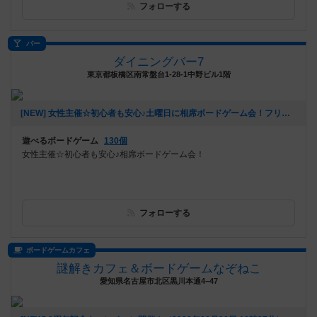
フォローする
バー
ダイニングバー7
東京都板橋区南常盤台1-28-1中野ビル1階
[NEW] 女性主催☆初心者も安心♪土曜日に相席ボードゲーム会！フリータイム制、遊び放題！（2024年08月10日 15時13分）
遊べるボードゲーム
130個
女性主催☆初心者も安心♪相席ボードゲーム会！
フォローする
ボードゲームカフェ
謎解きカフェ＆ボードゲームなぞねこ
愛知県名古屋市北区黒川本通4−47