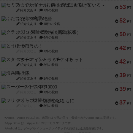
セミファイナル ～お前はまだ生きている～
53
PT
紹介文あり
1件の投稿
ふたつの街の物語
52
PT
紹介文あり
18件の投稿
クランク! ：冒険者たち（拡張）
50
PT
紹介文あり
4件の投稿
とうほうの！
42
PT
紹介文なし
1件の投稿
スターマイン・ラミー ポケット
42
PT
紹介文あり
2件の投稿
海兵隊
39
PT
紹介文あり
1件の投稿
スーパーストア3000
39
PT
紹介文なし
1件の投稿
フリップ７：復讐心とともに
37
PT
紹介文なし
2件の投稿
※Apple、Apple のロゴ は、米国および他の国々で登録されたApple Inc.の商標です。
※App Store は、Apple Inc.のサービスマークです。
※Android は、グーグル インコーポレイテッドの商標または登録商標です。