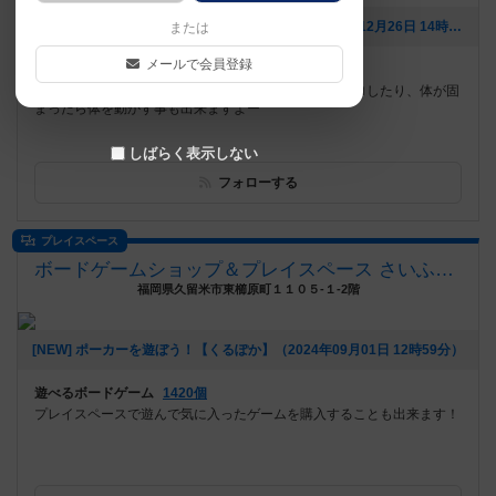
[NEW] 「うちの子、考えていない気がする」（2025年12月26日 14時35分）
または
メールで会員登録
遊べるボードゲーム
670個
スポンジマットとちゃぶ台の広々スペース！！コロコロしたり、体が固
まったら体を動かす事も出来ますよー
しばらく表示しない
フォローする
プレイスペース
ボードゲームショップ＆プレイスペース さいふる[xi-full]
福岡県久留米市東櫛原町１１０５-１-2階
[NEW] ポーカーを遊ぼう！【くるぽか】（2024年09月01日 12時59分）
遊べるボードゲーム
1420個
プレイスペースで遊んで気に入ったゲームを購入することも出来ます！