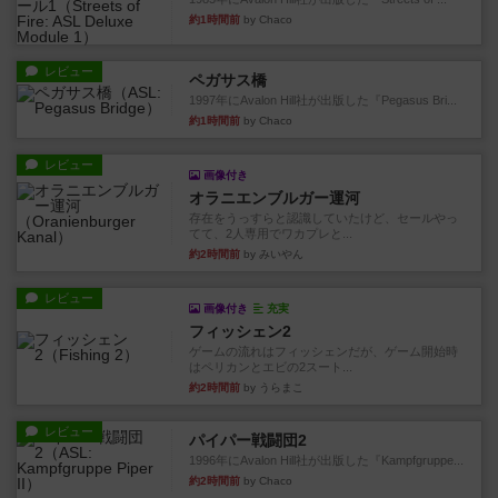
約1時間前
by Chaco
レビュー
ペガサス橋
1997年にAvalon Hill社が出版した『Pegasus Bri...
約1時間前
by Chaco
レビュー
画像付き
オラニエンブルガー運河
存在をうっすらと認識していたけど、セールやっ
てて、2人専用でワカプレと...
約2時間前
by みいやん
レビュー
画像付き
充実
フィッシェン2
ゲームの流れはフィッシェンだが、ゲーム開始時
はペリカンとエビの2スート...
約2時間前
by うらまこ
レビュー
パイパー戦闘団2
1996年にAvalon Hill社が出版した『Kampfgruppe...
約2時間前
by Chaco