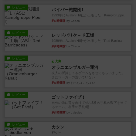
レビュー
パイパー戦闘団1
1993年にAvalon Hill社が出版した『Kampfgruppe...
約2時間前
by Chaco
レビュー
レッドバリケ－ド工場
1989年にAvalon Hill社が出版した『Red Barrica...
約2時間前
by Chaco
レビュー
充実
オラニエンブルガー運河
友人の所持してるゲームをさせてもらいました。
まだワーカーの置いていない...
約3時間前
by おっちょこちょい
レビュー
ゴットファイブ！
自分の前に背を向けて並ぶ5枚の手札の数字を当て
るゲーム。相手の手札/場...
約4時間前
by daisdice
レビュー
カタン
神ゲー