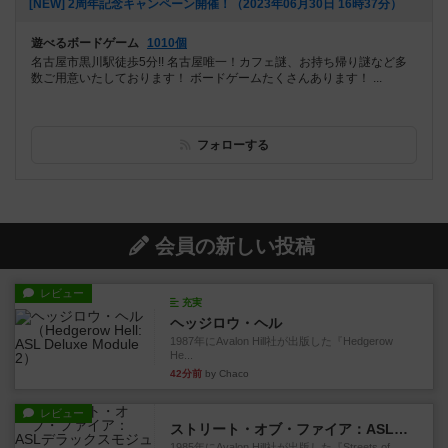
[NEW] 2周年記念キャンペーン開催！（2023年06月30日 16時37分）
遊べるボードゲーム
1010個
名古屋市黒川駅徒歩5分!! 名古屋唯一！カフェ謎、お持ち帰り謎など多
数ご用意いたしております！ ボードゲームたくさんあります！ ...
フォローする
会員の新しい投稿
レビュー
充実
ヘッジロウ・ヘル
1987年にAvalon Hill社が出版した『Hedgerow
He...
42分前
by Chaco
レビュー
ストリート・オブ・ファイア：ASLデラックスモジュール1
1985年にAvalon Hill社が出版した『Streets of ...