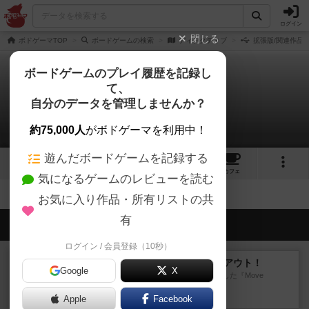
ログイン
閉じる
ボドゲーマTOP
ボードゲームの検索
ディテクティブ
拡張版/関連作品
ボードゲームのプレイ履歴を記録し
て、
ディテクティブ
自分のデータを管理しませんか？
拡張/関連作品 0件
約75,000人
がボドゲーマを利用中！
遊んだボードゲームを記録する
3
4
トップ
画像
動画
レビュー
カフェ
気になるゲームのレビューを読む
お気に入り作品・所有リストの共
有
会員の新しい投稿
ログイン / 会員登録（10秒）
レビュー
アンブッシュ！：ムーブアウト！
Google
X
1984年にVictory Gamesが出版した『Move
Out！』...
Apple
17分前
by Chaco
Facebook