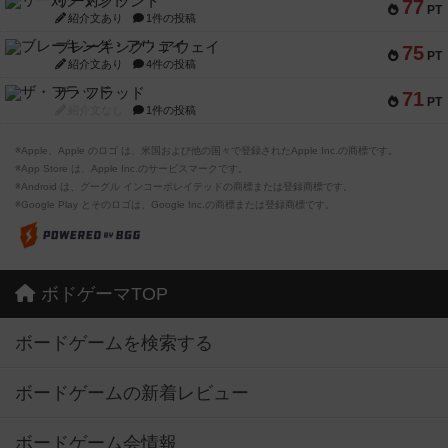
リー対グラント
77
PT
紹介文あり
1件の投稿
ブレーキング・アウェイ
75
PT
紹介文あり
4件の投稿
ザ・フラッド
71
PT
紹介文なし
1件の投稿
※Apple、Apple のロゴ は、米国および他の国々で登録されたApple Inc.の商標です。
※App Store は、Apple Inc.のサービスマークです。
※Android は、グーグル インコーポレイテッドの商標または登録商標です。
※Google Play とそのロゴは、Google Inc.の商標または登録商標です。
ボドゲーマTOP
ボードゲームを検索する
ボードゲームの新着レビュー
ボードゲーム会情報