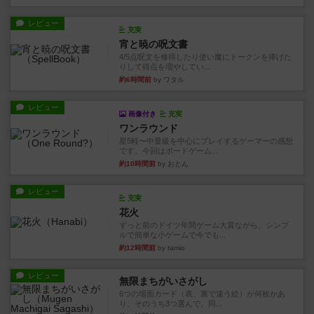
レビュー
充実
宵と暁の呪文書
4/5点呪文を修得したり使い魔にトークンを捧げた
りして得点を増やしてい...
約6時間前
by ワタル
レビュー
画像付き
充実
ワンラウンド
星5軽〜中量級を中心にプレイするゲーマーの感想
です。今回はボードゲーム...
約10時間前
by おとん
レビュー
充実
花火
ずっと前のドイツ年間ゲーム大賞ながら、シンプ
ルで簡単な小ゲームで今でも...
約12時間前
by tamio
レビュー
無限まちがいさがし
6つの場面カード（表、裏で違う絵）が何枚かあ
り、そのうち3つ選んで、同...