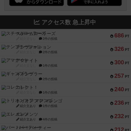
アクセス数 急上昇中
スチームローラーズ
686
PT
紹介文なし
2件の投稿
テンプテーション
326
PT
紹介文なし
2件の投稿
アマナイト
300
PT
紹介文なし
1件の投稿
ギャンブラー
257
PT
紹介文なし
2件の投稿
コレクト！
240
PT
紹介文なし
1件の投稿
トリオンフ ア マレンゴ
236
PT
紹介文あり
1件の投稿
エレメンツ
232
PT
紹介文あり
4件の投稿
バー！パーティー
212
PT