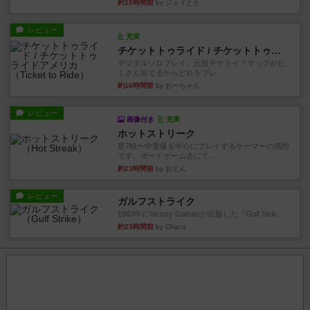
約15時間前
by ジェイとと
レビュー
充実
チケットトゥライド / チケットトゥライドアメリカ
デジタルソロプレイ。元祖チケライ？マップがた
くさん出てるからどれをプレ...
約16時間前
by おーちゃん
レビュー
画像付き
充実
ホットストリーク
星7軽〜中量級を中心にプレイするゲーマーの感想
です。ボードゲーム会にて...
約23時間前
by おとん
レビュー
ガルフストライク
1983年にVictory Gamesが出版した『Gulf Strik...
約23時間前
by Chaco