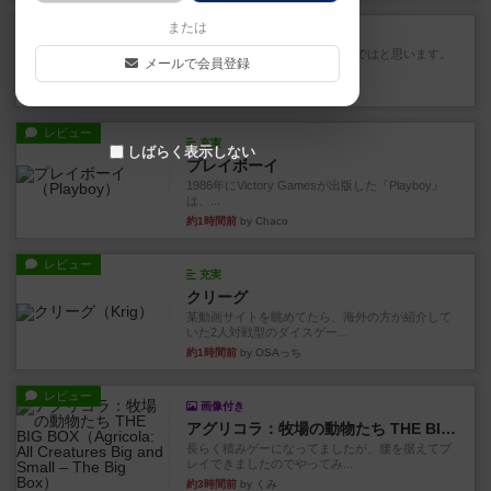
レビュー
または
スカルキング
とにかく楽しい！最高のゲームではと思います。
メールで会員登録
ルールは多少ゲーム慣れした...
31分前
by ジェイとと
レビュー
充実
しばらく表示しない
プレイボーイ
1986年にVictory Gamesが出版した『Playboy』
は、...
約1時間前
by Chaco
レビュー
充実
クリーグ
某動画サイトを眺めてたら、海外の方が紹介して
いた2人対戦型のダイスゲー...
約1時間前
by OSAっち
レビュー
画像付き
アグリコラ：牧場の動物たち THE BIG BOX
長らく積みゲーになってましたが、腰を据えてプ
レイできましたのでやってみ...
約3時間前
by くみ