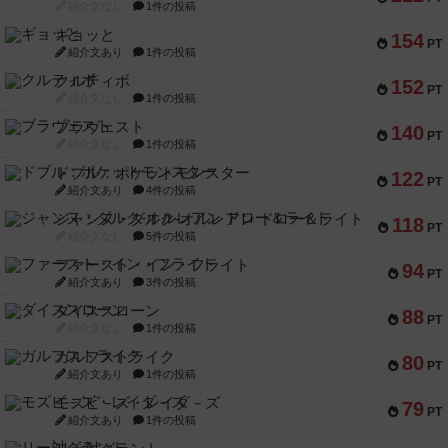
紹介文なし
1件の投稿
ギョッと
154
PT
紹介文あり
1件の投稿
クルティボ
152
PT
紹介文なし
1件の投稿
ブラヴェスト
140
PT
紹介文なし
1件の投稿
ドブル：ポケットモンスター
122
PT
紹介文あり
4件の投稿
ジャンヌ・ダルク-オルレアン ドロー＆ライト
118
PT
紹介文なし
5件の投稿
ファースト・イン・フライト
94
PT
紹介文あり
3件の投稿
ダイススローン
88
PT
紹介文なし
1件の投稿
ガルフストライク
80
PT
紹介文あり
1件の投稿
モズビ－ズ・レイダ－ズ
79
PT
紹介文あり
1件の投稿