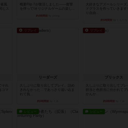
麻雀風
概要Flip 7が復活しました――復讐
大好きなアズールシリーズ
同じス
を伴って!オリジナルゲームの楽し...
ドグラスを作っていきます
り自由...
約4時間前
by jurong
約5時間前
by しんたろ
リプレイ
リプレイ
リーダーズ
ブリックス
でそれ
久しぶりに取り出してプレイ。詰め
久しぶりに取り出してプレ
はコマ
きれなかった…であっさり追い込ま
担当と色担当に分かれてプ
れて負...
かんか...
約6時間前
by くみ
約6時間前
by くみ
レビュー
レビュー