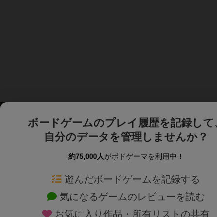
ボードゲームのプレイ履歴を記録して
自分のデータを管理しませんか？
約75,000人
がボドゲーマを利用中！
ボドゲーマTOP
ボードゲーム通販
遊んだボードゲームを記録する
気になるゲームのレビューを読む
ボードゲームを検索する
新作・再入荷情報
お気に入り作品・所有リストの共有
ボードゲームの新着レビュー
定番ボードゲームの通販