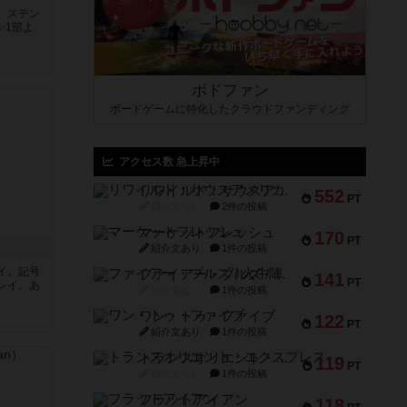
。ステン
✨1部よ
ボドファン
ボードゲームに特化したクラウドファンディング
アクセス数 急上昇中
リワイルド：サウスアメリカ
552
PT
紹介文なし
2件の投稿
マーケットフレッシュ
170
PT
紹介文あり
1件の投稿
イ。記号
ファイアー・ブルズ / 火牛陣
141
PT
レイ。あ
紹介文なし
1件の投稿
ワン・トゥ・ファイブ
122
PT
紹介文あり
1件の投稿
トランスオリエント・エクスプレス
119
PT
紹介文なし
1件の投稿
フラットアイアン
118