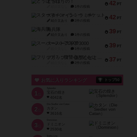
とうほうの！
42
PT
紹介文なし
1件の投稿
スターマイン・ラミー ポケット
42
PT
紹介文あり
2件の投稿
海兵隊
39
PT
紹介文あり
1件の投稿
スーパーストア3000
39
PT
紹介文なし
1件の投稿
フリップ７：復讐心とともに
37
PT
紹介文なし
2件の投稿
お気に入りランキング
トップ50
Splendor
1
宝石の煌き
位
4042名
Die Siedler von Catan
2
カタン
位
3616名
Dominion
3
ドミニオン
位
2530名
Battle Line