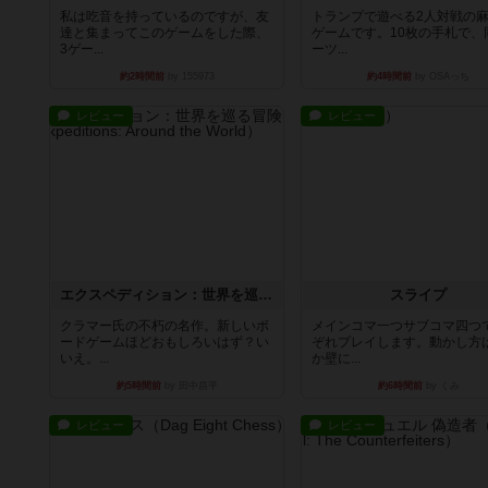
私は吃音を持っているのですが、友
トランプで遊べる2人対戦の
達と集まってこのゲームをした際、
ゲームです。10枚の手札で、
3ゲー...
ーツ...
約2時間前
by 155973
約4時間前
by OSAっち
レビュー
レビュー
エクスペディション：世界を巡る冒険
スライプ
クラマー氏の不朽の名作。新しいボ
メインコマ一つサブコマ四つ
ードゲームほどおもしろいはず？い
ぞれプレイします。動かし方
いえ。...
か壁に...
約5時間前
by 田中昌平
約6時間前
by くみ
レビュー
レビュー