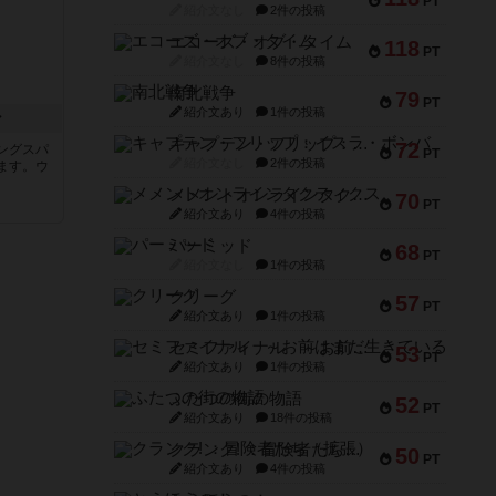
PT
紹介文なし
2件の投稿
エコーズ・オブ・タイム
118
PT
紹介文なし
8件の投稿
南北戦争
79
PT
紹介文あり
1件の投稿
ン
キャプテン・フリップ：イスラ・ボンバ
72
ングスパ
PT
紹介文なし
2件の投稿
ます。ウ
メメントオンラインタクティクス
70
PT
紹介文あり
4件の投稿
パーミッド
68
PT
紹介文なし
1件の投稿
クリーグ
57
PT
紹介文あり
1件の投稿
セミファイナル ～お前はまだ生きている～
53
PT
紹介文あり
1件の投稿
ふたつの街の物語
52
PT
紹介文あり
18件の投稿
クランク! ：冒険者たち（拡張）
50
PT
紹介文あり
4件の投稿