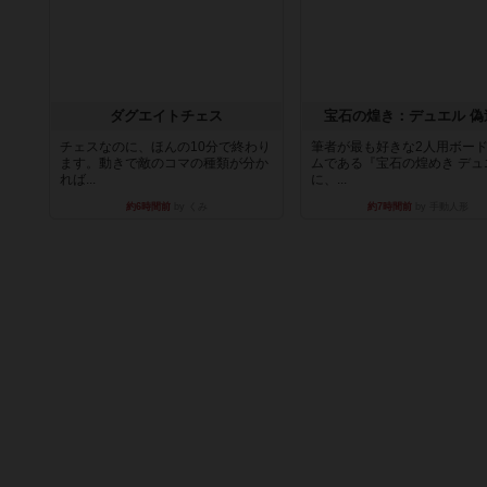
ダグエイトチェス
宝石の煌き：デュエル 偽
チェスなのに、ほんの10分で終わり
筆者が最も好きな2人用ボー
ます。動きで敵のコマの種類が分か
ムである『宝石の煌めき デュ
れば...
に、...
約6時間前
by くみ
約7時間前
by 手動人形