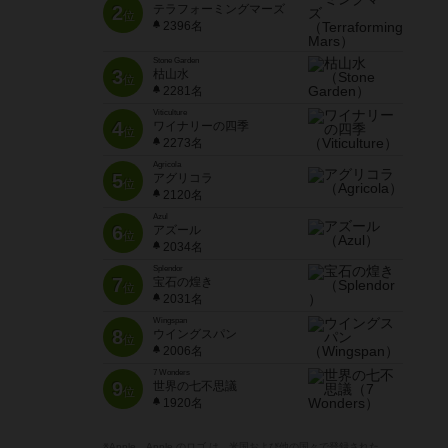
2
テラフォーミングマーズ
位
2396名
Stone Garden
3
枯山水
位
2281名
Viticulture
4
ワイナリーの四季
位
2273名
Agricola
5
アグリコラ
位
2120名
Azul
6
アズール
位
2034名
Splendor
7
宝石の煌き
位
2031名
Wingspan
8
ウイングスパン
位
2006名
7 Wonders
9
世界の七不思議
位
1920名
※Apple、Apple のロゴ は、米国および他の国々で登録された