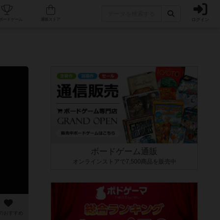
ログイン
カフェ/店舗
人気ボードゲーム
通販ストア
ボードゲーム通販
オンラインストアで7,500商品を販売中
のおすすめ