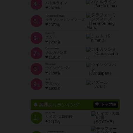
4
バトルライン
位
2379名
Terraforming Mars
5
テラフォーミングマーズ
位
2372名
6 nimmt!
6
ニムト
位
2202名
Carcassonne
7
カルカソンヌ
位
2191名
Wingspan
8
ウイングスパン
位
2150名
Azul
9
アズール
位
1903名
興味ありランキング
トップ50
SCYTHE
1
サイズ -大鎌戦役-
位
2415名
Terraforming Mars