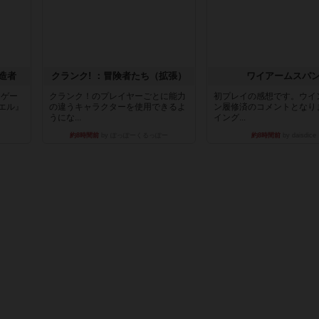
造者
クランク! ：冒険者たち（拡張）
ワイアームスパ
ドゲー
クランク！のプレイヤーごとに能力
初プレイの感想です。ウイ
エル』
の違うキャラクターを使用できるよ
ン履修済のコメントとなり
うにな...
イング...
約8時間前
by ぽっぽーくるっぽー
約8時間前
by daisdice