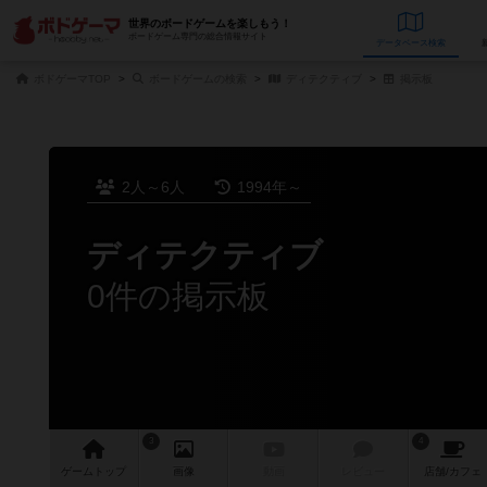
世界のボードゲームを楽しもう！
ボードゲーム専門の総合情報サイト
データベース
検
ボドゲーマTOP
ボードゲームの検索
ディテクティブ
掲示板
2人～6人
1994年～
ディテクティブ
0件の掲示板
3
4
ゲーム
トップ
画像
動画
レビュー
店舗/
カフェ