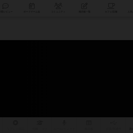
索
新着レビュー
ボードゲーム会
コミュニティ
掲示板一覧
リプレイ
日記
戦略
・コツ
ルール
/インスト
掲示板
拡張/関連
作
次