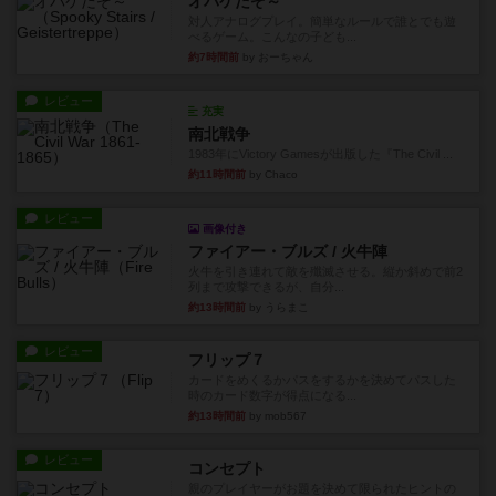
オバケだぞ～
対人アナログプレイ。簡単なルールで誰とでも遊
べるゲーム。こんなの子ども...
約7時間前
by おーちゃん
レビュー
充実
南北戦争
1983年にVictory Gamesが出版した『The Civil ...
約11時間前
by Chaco
レビュー
画像付き
ファイアー・ブルズ / 火牛陣
火牛を引き連れて敵を殲滅させる。縦か斜めで前2
列まで攻撃できるが、自分...
約13時間前
by うらまこ
レビュー
フリップ７
カードをめくるかパスをするかを決めてパスした
時のカード数字が得点になる...
約13時間前
by mob567
レビュー
コンセプト
親のプレイヤーがお題を決めて限られたヒントの