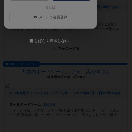
[NEW] お得な料金プランの新設です！（2026年07月28日 14時15分）
または
メールで会員登録
遊べるボードゲーム
921個
武蔵小金井駅より徒歩7分！ ルールが分からなくても店員がご説明し、
お薦めもご案内出来ます！ 始めてでも安心してボードゲームが楽しめ...
しばらく表示しない
フォローする
ボードゲームカフェ
大垣のボードゲームカフェ 黒やぎさん
岐阜県大垣市荒川町470-2
[NEW] 8月のイベントカレンダーです！（2026年07月22日 01時06分）
遊べるボードゲーム
1206個
ディアシュピールのボドゲ1500個を全て引き取ったボードゲームカフ
ェ！ 西濃地域で唯一のボードゲームカフェ！ 広々とした空間で贅沢...