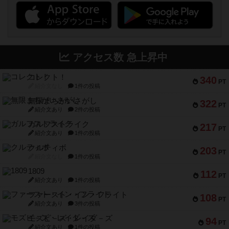
アクセス数 急上昇中
コレクト！
340
PT
紹介文なし
1件の投稿
無限まちがいさがし
322
PT
紹介文あり
2件の投稿
ガルフストライク
217
PT
紹介文あり
1件の投稿
クルティボ
203
PT
紹介文なし
1件の投稿
1809
112
PT
紹介文あり
1件の投稿
ファースト・イン・フライト
108
PT
紹介文あり
3件の投稿
モズビ－ズ・レイダ－ズ
94
PT
紹介文あり
1件の投稿