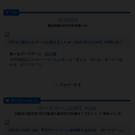
バー
SCREEN
愛知県春日井市若草通3-53
[NEW] 海外からゲームが届きました🛩（2021年12月28日 18時53分）
遊べるボードゲーム
2222個
1500種類以上のボードゲームが遊べる！買える、塗れる、食べれて飲
める、ボドゲカフェ。
フォローする
ボードゲームカフェ
ボードゲームCAFE NOW
大阪府大阪市淀川区大阪府大阪市淀川区塚本２丁目２１−７ 塚本ビル 2F
[NEW] 10/29（金）平日ボードゲーム会🎲持ち込みOK ボードゲームCAFENOW主催《初心者さん、おひとりでの参加歓迎!!》（2021年10月22日 11時04分）