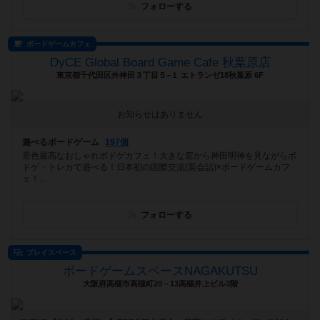
フォローする
ボードゲームカフェ
DyCE Global Board Game Cafe 秋葉原店
東京都千代田区外神田３丁目５−１ エトランゼ18秋葉原 6F
お知らせはありません
遊べるボードゲーム
197個
景色最高なおしゃれボドゲカフェ！大きな窓から神田明神を見ながらボ
ドゲ・トレカで遊べる！日本初の国際交流(英会話)×ボードゲームカフ
ェ！...
フォローする
プレイスペース
ボードゲームスペースNAGAKUTSU
大阪府高槻市高槻町20－13高槻井上ビル3階