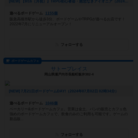
[NEW] 【9/16（月祝）】TRPG初心者会・慈悲なきアイオニア（2024年09月07日 22時01分）
遊べるボードゲーム
1155個
阪急高槻市駅から徒歩3分、ボードゲームやTRPGが遊べるお店です！
2022年7月にリニューアルオープン！
フォローする
ボードゲームカフェ
サトープレイス
岡山県瀬戸内市長船町飯井382-4
[NEW] 7月21日ボードゲームDAY!（2024年07月02日 02時34分）
遊べるボードゲーム
1046個
ベーカリー&ボードゲームカフェ。営業は金土、パンの販売とカフェ色
強めのボードゲームカフェで、飲食のみのご利用も可能です。ゲームの
新品販...
フォローする