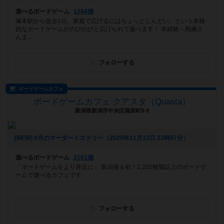
遊べるボードゲーム
1284個
塚本駅から徒歩1分。家庭で広げるにはちょっとしんどい。という本格
的なボードゲームがのびのびと広げられて遊べます！ 未経験～熟練さ
んま...
フォローする
ボードゲームカフェ
ボードゲームカフェ クアスタ（Quasta）
新潟県新潟市中央区蒲原町9-9
[NEW] 9月のマーダーミステリー（2020年11月13日 23時07分）
遊べるボードゲーム
2161個
「ボードゲームをより身近に」 新潟発＆初！2,200種類以上のボードゲ
ームで遊べるカフェです
フォローする