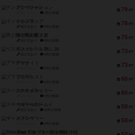
テンプテーション
79
PT
紹介文なし
2件の投稿
インドネシア
78
PT
紹介文あり
2件の投稿
宵と暁の呪文書
75
PT
紹介文あり
8件の投稿
リスボン・トラム 28
73
PT
紹介文あり
9件の投稿
アマナイト
73
PT
紹介文なし
1件の投稿
ブラヴェスト
66
PT
紹介文なし
1件の投稿
スペクタキュラー
60
PT
紹介文なし
1件の投稿
スモールワールド
59
PT
紹介文あり
13件の投稿
ギャンブラー
58
PT
紹介文なし
2件の投稿
Bitter End ブタペスト救出作戦
52