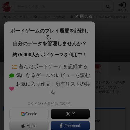
ログイン
閉じる
ボドゲーマTOP
ボードゲームの検索
デスティニーズ 日本語版の通販/商品詳細
ボードゲームのプレイ履歴を記録し
て、
デスティニーズ
自分のデータを管理しませんか？
9店のカフェ/スペースが提供中
約75,000人
がボドゲーマを利用中！
遊んだボードゲームを記録する
9
11
3
9
トップ
画像
動画
レビュー
カフェ
気になるゲームのレビューを読む
デスティニーズで遊ぶことができるボードゲームカフェ・プレイスペースが9
お気に入り作品・所有リストの共
店登録されています。公開プロフィールの都道府県が設定されたアカウント
でログインすると、同じ都道府県内の店舗に絞り込むボタンが表示されま
有
す。
ログイン / 会員登録（10秒）
ボードゲームカフェ
Google
X
Brett
東京都小金井市本町3-8-10 グランコートB1F102
Apple
Facebook