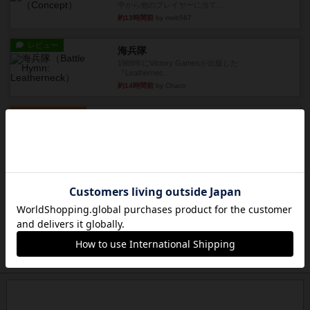
中から他のプレイヤーに当て...
約13時間前
by mob567
レビュー
海兵隊
1988年にVictory Gamesが出版した
『Leathernec...
約14時間前
by Chaco
ルール/インスト
画像付き
充実
パーミッド
おばあちゃんは猫が大好きです!しかし、あまりに
も多くの猫を飼っているた...
約14時間前
by jurong
レビュー
画像付き
オラパ・マイン
お気に入りのplayte製です。オラパスペースから
やり、気に入りました...
約14時間前
by くみ