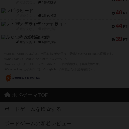
PT
紹介文なし
1件の投稿
ラピード
46
PT
紹介文なし
1件の投稿
ザ・フラッフィー・ライト
44
PT
紹介文なし
0件の投稿
ふたつの城の物語
39
PT
紹介文あり
6件の投稿
※Apple、Apple のロゴ は、米国および他の国々で登録されたApple Inc.の商標です。
※App Store は、Apple Inc.のサービスマークです。
※Android は、グーグル インコーポレイテッドの商標または登録商標です。
※Google Play とそのロゴは、Google Inc.の商標または登録商標です。
ボドゲーマTOP
ボードゲームを検索する
ボードゲームの新着レビュー