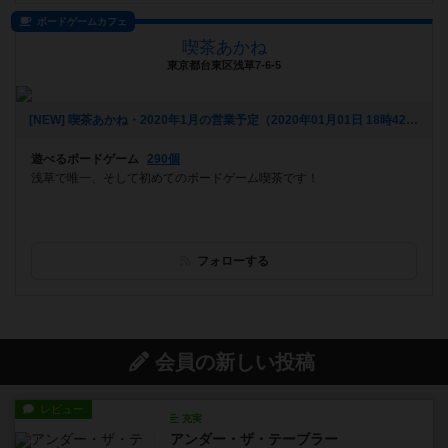
ボードゲームカフェ
喫茶あかね
東京都台東区浅草7-6-5
[NEW] 喫茶あかね・2020年1月の営業予定（2020年01月01日 18時42分）
遊べるボードゲーム
290個
浅草で唯一、そして初めてのボードゲーム喫茶です！
フォローする
会員の新しい投稿
レビュー
充実
アンダー・ザ・テーブラー