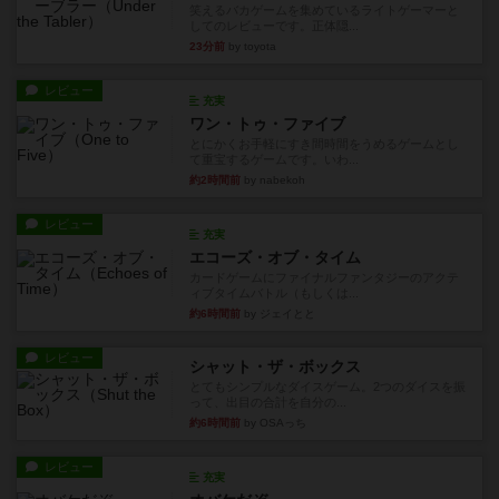
笑えるバカゲームを集めているライトゲーマーと
してのレビューです。正体隠...
23分前
by toyota
レビュー
充実
ワン・トゥ・ファイブ
とにかくお手軽にすき間時間をうめるゲームとし
て重宝するゲームです。いわ...
約2時間前
by nabekoh
レビュー
充実
エコーズ・オブ・タイム
カードゲームにファイナルファンタジーのアクテ
ィブタイムバトル（もしくは...
約6時間前
by ジェイとと
レビュー
シャット・ザ・ボックス
とてもシンプルなダイスゲーム。2つのダイスを振
って、出目の合計を自分の...
約6時間前
by OSAっち
レビュー
充実