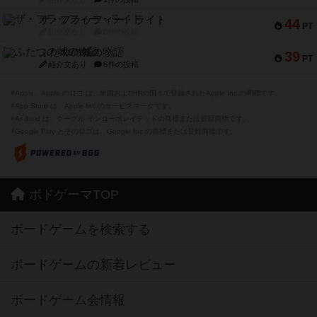
ザ・フラッフィー・ライト
44
PT
紹介文なし
0件の投稿
ふたつの城の物語
39
PT
紹介文あり
6件の投稿
※Apple、Apple のロゴ は、米国および他の国々で登録されたApple Inc.の商標です。
※App Store は、Apple Inc.のサービスマークです。
※Android は、グーグル インコーポレイテッドの商標または登録商標です。
※Google Play とそのロゴは、Google Inc.の商標または登録商標です。
ボドゲーマTOP
ボードゲームを検索する
ボードゲームの新着レビュー
ボードゲーム会情報