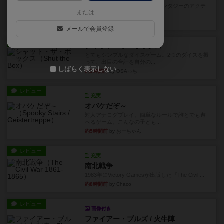
カードゲームにファイナルファンタジーのアクテ
または
ィブタイムバトル（もしくは...
約3時間前
by ジェイとと
メールで会員登録
レビュー
シャット・ザ・ボックス
とてもシンプルなダイスゲーム。2つのダイスを振
って、出目の合計を自分の...
しばらく表示しない
約3時間前
by OSAっち
レビュー
充実
オバケだぞ～
対人アナログプレイ。簡単なルールで誰とでも遊
べるゲーム。こんなの子ども...
約5時間前
by おーちゃん
レビュー
充実
南北戦争
1983年にVictory Gamesが出版した『The Civil ...
約8時間前
by Chaco
レビュー
画像付き
ファイアー・ブルズ / 火牛陣