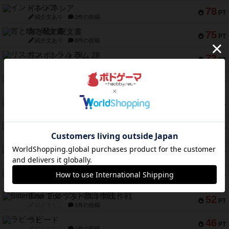
インドネシア
78
PT
紹介文あり
2件の投稿
宵と暁の呪文書
75
PT
紹介文あり
8件の投稿
リスボン・トラム 28
73
PT
紹介文あり
9件の投稿
アマナイト
73
PT
紹介文なし
1件の投稿
ブラヴェスト
66
PT
紹介文なし
1件の投稿
スペクタキュラー
60
PT
紹介文なし
1件の投稿
スモールワールド
59
PT
紹介文あり
13件の投稿
ギャンブラー
58
PT
紹介文なし
2件の投稿
Bitter End ブタペスト救出作戦
52
PT
紹介文なし
1件の投稿
ラピード
46
PT
紹介文なし
1件の投稿