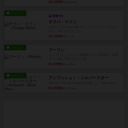
約11時間前
by jurong
レビュー
画像付き
オラパ・マイン
お気に入りのplayte製です。オラパスペースから
やり、気に入りました...
約11時間前
by くみ
レビュー
マーリン
４人プレイ。インスト1時間プレイ2時間半。結構
ダイス運と手札のカード運...
約12時間前
by oliber
レビュー
アンブッシュ！：シルバースター
1987年にVictory Gamesが出版した『Silver Sta...
約12時間前
by Chaco