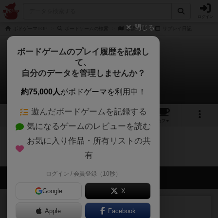
ログイン
閉じる
ボドゲーマTOP
ボードゲームの検索
砂漠の狐
リプレイ日記
ボードゲームのプレイ履歴を記録し
て、
砂漠の狐
自分のデータを管理しませんか？
0件のリプレイ日記
約75,000人
がボドゲーマを利用中！
遊んだボードゲームを記録する
4
1
3
トップ
画像
動画
レビュー
カフェ
気になるゲームのレビューを読む
お気に入り作品・所有リストの共
砂漠の狐のトップに戻る
有
ログイン / 会員登録（10秒）
会員の新しい投稿
Google
X
レビュー
充実
Apple
Facebook
エコーズ・オブ・タイム