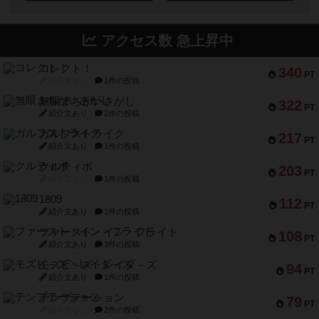
アクセス数 急上昇中
コレクト！
340
PT
紹介文なし
1件の投稿
無限まちがいさがし
322
PT
紹介文あり
2件の投稿
ガルフストライク
217
PT
紹介文あり
1件の投稿
クルティボ
203
PT
紹介文なし
1件の投稿
1809
112
PT
紹介文あり
1件の投稿
ファースト・イン・フライト
108
PT
紹介文あり
3件の投稿
モズビ－ズ・レイダ－ズ
94
PT
紹介文あり
1件の投稿
テンプテーション
79
PT
紹介文なし
2件の投稿