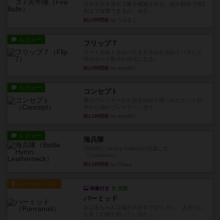
火牛を引き連れて敵を殲滅させる。縦か斜めで前2
列まで攻撃できるが、自分...
約10時間前
by うらまこ
レビュー
フリップ７
カードをめくるかパスをするかを決めてパスした
時のカード数字が得点になる...
約10時間前
by mob567
レビュー
コンセプト
親のプレイヤーがお題を決めて限られたヒントの
中から他のプレイヤーに当て...
約11時間前
by mob567
レビュー
海兵隊
1988年にVictory Gamesが出版した
『Leathernec...
約11時間前
by Chaco
ルール/インスト
画像付き
充実
パーミッド
おばあちゃんは猫が大好きです!しかし、あまりに
も多くの猫を飼っているた...