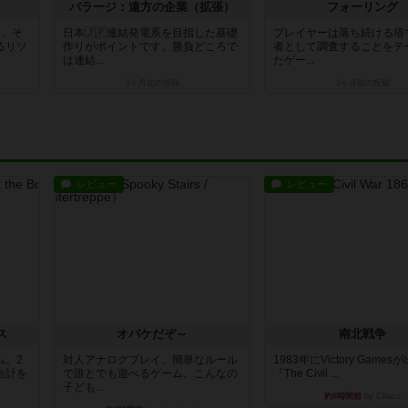
バラージ：遠方の企業（拡張）
フォーリング
て、そ
日本🇯🇵連結発電系を目指した基礎
プレイヤーは落ち続ける塔
るリソ
作りがポイントです。勝負どころで
者として調査することをテ
は連結...
たゲー...
3ヶ月前
の投稿
3ヶ月前
の投稿
レビュー
レビュー
ス
オバケだぞ～
南北戦争
ム。2
対人アナログプレイ。簡単なルール
1983年にVictory Game
合計を
で誰とでも遊べるゲーム。こんなの
『The Civil ...
子ども...
約8時間前
by Chaco