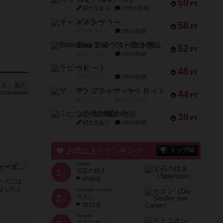
59
PT
紹介文あり
13件の投稿
ギャンブラー
58
PT
紹介文なし
2件の投稿
Bitter End ブタペスト救出作戦
52
PT
紹介文なし
1件の投稿
ラピード
46
PT
紹介文なし
1件の投稿
ザ・フラッフィー・ライト
44
PT
紹介文なし
0件の投稿
ふたつの城の物語
39
PT
紹介文あり
6件の投稿
お気に入りランキング
トップ50
Splendor
アンダーウォーターシティーズ：新たな発見
1
宝石の煌き
位
4040名
ーズには
なしだと
Die Siedler von Catan
2
カタン
位
3616名
Dominion
ドミニオン