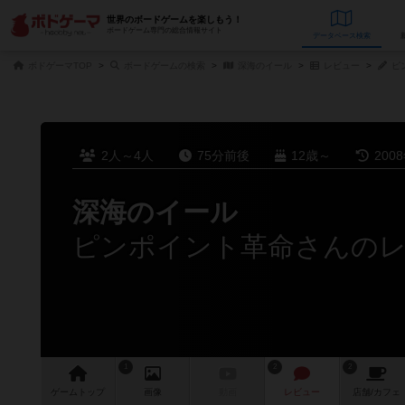
世界のボードゲームを楽しもう！
ボードゲーム専門の総合情報サイト
データベース
検
ボドゲーマTOP
ボードゲームの検索
深海のイール
レビュー
ピ
2人～4人
75分前後
12歳～
200
深海のイール
ピンポイント革命さんの
1
2
2
ゲーム
トップ
画像
動画
レビュー
店舗/
カフェ