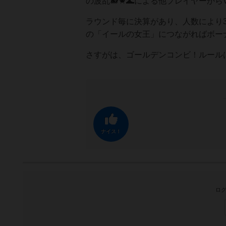
の波乱🐋🦀🌊による他プレイヤーか
ラウンド毎に決算があり、人数により3
の「イールの女王」につながればボーナ
さすがは、ゴールデンコンビ！ルール
ナイス！
ログ