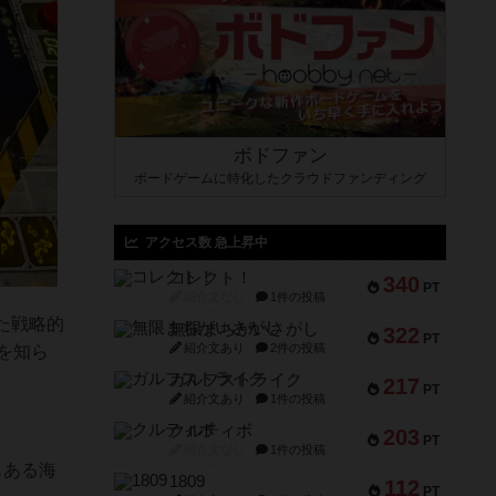
ボドファン
ボードゲームに特化したクラウドファンディング
アクセス数 急上昇中
コレクト！
340
PT
紹介文なし
1件の投稿
た戦略的
無限まちがいさがし
322
PT
紹介文あり
2件の投稿
を知ら
ガルフストライク
217
PT
紹介文あり
1件の投稿
クルティボ
203
PT
紹介文なし
1件の投稿
もある海
1809
112
PT