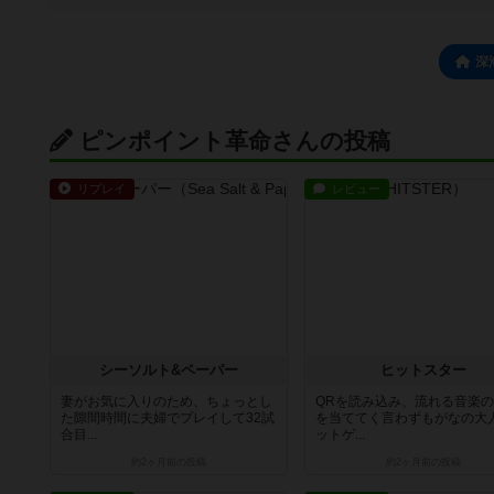
深
ピンポイント革命さんの投稿
リプレイ
レビュー
シーソルト&ペーパー
ヒットスター
妻がお気に入りのため、ちょっとし
QRを読み込み、流れる音楽
た隙間時間に夫婦でプレイして32試
を当ててく言わずもがなの大
合目...
ットゲ...
約2ヶ月前
の投稿
約2ヶ月前
の投稿