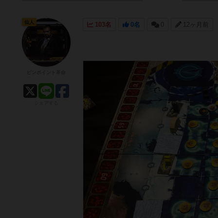
仙人
103名
0名
0
12ヶ月前
ピンポイント革命
シェアする