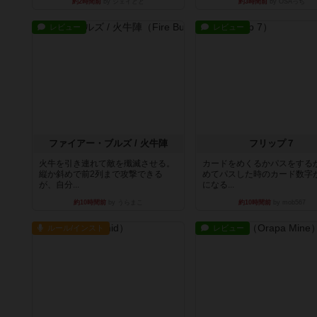
約2時間前
by ジェイとと
約3時間前
by OSAっち
レビュー
レビュー
ファイアー・ブルズ / 火牛陣
フリップ７
火牛を引き連れて敵を殲滅させる。
カードをめくるかパスをする
縦か斜めで前2列まで攻撃できる
めてパスした時のカード数字
が、自分...
になる...
約10時間前
by うらまこ
約10時間前
by mob567
ルール/インスト
レビュー