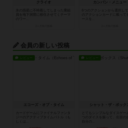
クライオ
カンバン・メニュー
氷の惑星に不時着してしまった乗組
6つのアクションから選択し
員を地下洞窟に移住させてくテーマ
のアクションカードに載って
のワー...
ースを...
2ヶ月前
の投稿
2ヶ月前
の投稿
会員の新しい投稿
レビュー
レビュー
エコーズ・オブ・タイム
シャット・ザ・ボック
カードゲームにファイナルファンタ
とてもシンプルなダイスゲー
ジーのアクティブタイムバトル（も
つのダイスを振って、出目の
しくは...
自分の...