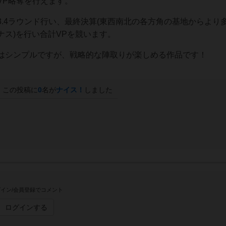
らVP略奪を行えます。
.4ラウンド行い、最終決算(東西南北の各方角の基地からより
ス)を行い合計VPを競います。
はシンプルですが、戦略的な陣取りが楽しめる作品です！
この投稿に
0
名が
ナイス！
しました
イン/会員登録でコメント
ログインする