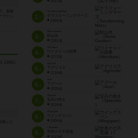
2415名
で、探索
Terraforming Mars
2
テラフォーミングマーズ
ーマとし
位
2394名
Stone Garden
3
枯山水
位
2281名
Viticulture
4
ワイナリーの四季
位
2272名
Agricola
5
アグリコラ
位
2119名
Azul
6
アズール
位
2035名
Splendor
7
宝石の煌き
位
2028名
Wingspan
8
ウイングスパン
位
2006名
sが出版した
7 Wonders
9
世界の七不思議
位
1919名