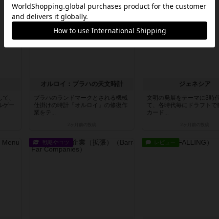
レビュー
レビュー
オルロイ：プラハの天文時計
ジェネシア
して、
プラハのランドマークとされる機械
文明の発展をテーマに3時
ルゲー
仕掛けの時計『オルロイ』の修復作
て、各時代毎にドラフトで
業をテ...
カード...
2ヶ月前
の投稿
2ヶ月前
の投稿
戦略やコツ
レビュー