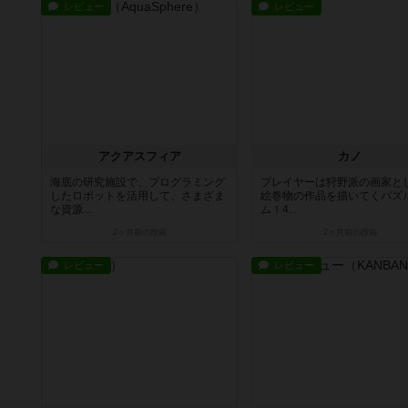
レビュー
レビュー
アクアスフィア
カノ
海底の研究施設で、プログラミング
プレイヤーは狩野派の画家と
したロボットを活用して、さまざま
絵巻物の作品を描いてくパズ
な資源...
ム！4...
2ヶ月前
の投稿
2ヶ月前
の投稿
レビュー
レビュー