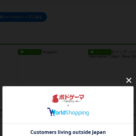
海のイールのトップに戻る
レビュー
レビュー
フィンスパン
の年代
海洋研究者として4週に渡り各業績
アンダーウォーターシティ
人気ヒ
を達成することを目的としたゲーム
マスト拡張です。この拡張
🐟今回...
正直こ...
約2ヶ月前
の投稿
約2ヶ月前
の投稿