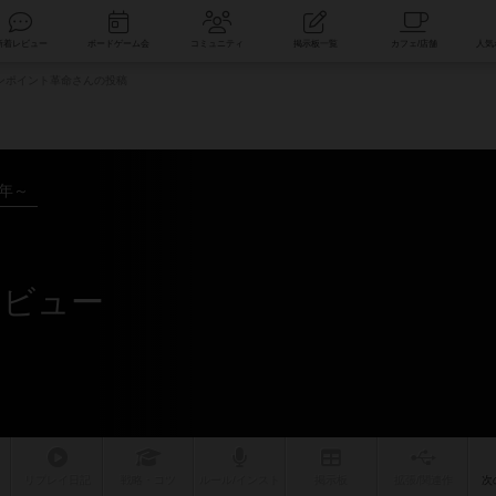
索
新着レビュー
ボードゲーム会
コミュニティ
掲示板一覧
ンポイント革命さんの投稿
8年～
レビュー
リプレイ
日記
戦略
・コツ
ルール
/インスト
掲示板
拡張/関連
作
次