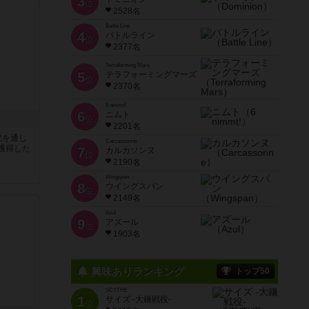
3
位
2528名
Battle Line
4
バトルライン
位
2377名
Terraforming Mars
5
テラフォーミングマーズ
位
2370名
6 nimmt!
6
ニムト
位
2201名
代を通し
Carcassonne
獲得した
7
カルカソンヌ
位
2190名
Wingspan
8
ウイングスパン
位
2149名
Azul
9
アズール
位
1903名
興味ありランキング
トップ50
SCYTHE
1
サイズ -大鎌戦役-
位