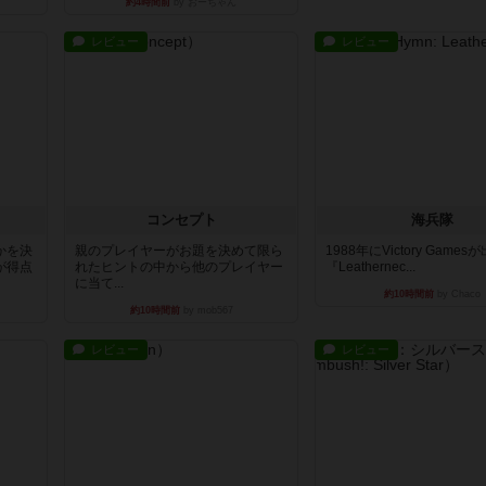
約4時間前
by おーちゃん
レビュー
レビュー
コンセプト
海兵隊
かを決
親のプレイヤーがお題を決めて限ら
1988年にVictory Game
が得点
れたヒントの中から他のプレイヤー
『Leathernec...
に当て...
約10時間前
by Chaco
約10時間前
by mob567
レビュー
レビュー