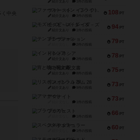
紹介文あり
1件の投稿
ファースト・イン・フライト
108
多く中央
PT
紹介文あり
3件の投稿
モズビ－ズ・レイダ－ズ
94
PT
紹介文あり
1件の投稿
テンプテーション
79
PT
紹介文なし
2件の投稿
インドネシア
78
PT
紹介文あり
2件の投稿
宵と暁の呪文書
75
PT
紹介文あり
8件の投稿
リスボン・トラム 28
73
PT
紹介文あり
9件の投稿
アマナイト
73
PT
紹介文なし
1件の投稿
ブラヴェスト
66
PT
紹介文なし
1件の投稿
スペクタキュラー
60
PT
紹介文なし
1件の投稿
スモールワールド