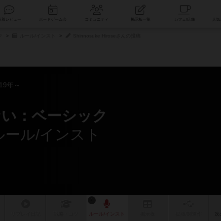
索
新着レビュー
ボードゲーム会
コミュニティ
掲示板一覧
ク
ルール/インスト
Shinnosuke Hiroseさんの投稿
019年～
ない：ベーシック
んのルール/インスト
1
リプレイ
日記
戦略
・コツ
ルール
/インスト
掲示板
拡張/関連
作
次