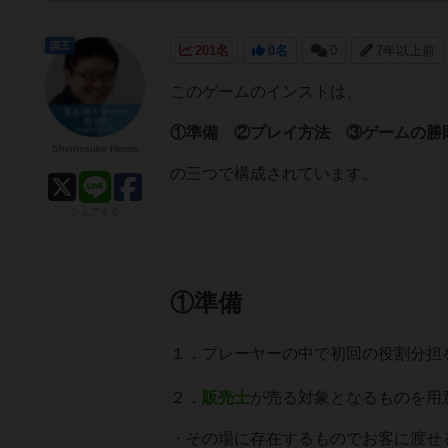
国王
201名
0名
0
7年以上前
このゲームのインストは、
①準備 ②プレイ方法 ③ゲームの勝
Shinnosuke Hirose
の三つで構成されています。
シェアする
①準備
１．プレーヤーの中で初回の役割分担
２．
販売士
が売る対象となるものを用
・その場に存在するものでお客に渡せ