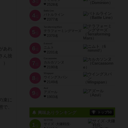
3
位
2528名
Battle Line
4
バトルライン
位
2377名
Terraforming Mars
5
テラフォーミングマーズ
位
2370名
6 nimmt!
6
ニムト
があれ
位
2201名
さん捨
Carcassonne
7
カルカソンヌ
。）
位
2190名
Wingspan
8
ウイングスパン
位
2149名
Azul
9
アズール
位
1903名
の束に
態で、
興味ありランキング
トップ50
SCYTHE
1
サイズ -大鎌戦役-
位