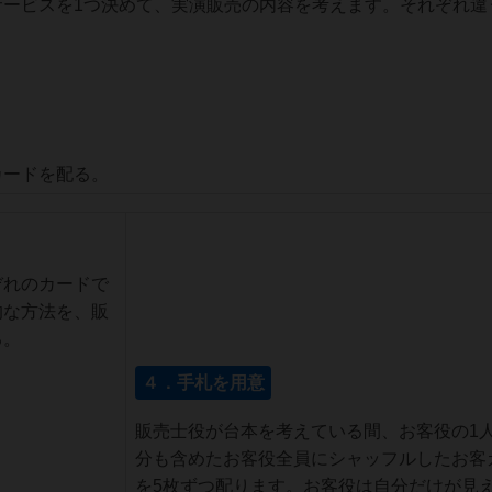
サービスを1つ決めて、実演販売の内容を考えます。それぞれ違
カードを配る。
ぞれのカードで
的な方法を、販
る。
４．手札を用意
販売士役が台本を考えている間、お客役の1
分も含めたお客役全員にシャッフルしたお客
を5枚ずつ配ります。お客役は自分だけが見