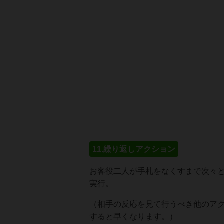
11.繰り返しアクション
お客役二人が手札をなくすまで次々
実行。
（相手の反応を見て行うべき他のア
すると早くなります。）