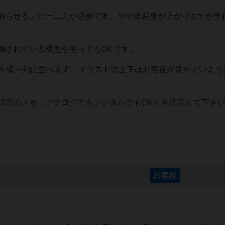
触らせる」に一工夫が必要です。やや難易度が上がりますが実
）
されている模型を使ってもOKです。
枚を横一列に並べます。イラストの上下はお客役が見やすいよう
録用のメモ（アナログでもデジタルでもOK）を用意して下さ
お客役