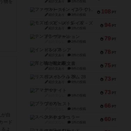
う物を
紹介文あり
1件の投稿
ファースト・イン・フライト
108
PT
紹介文あり
3件の投稿
モズビ－ズ・レイダ－ズ
94
PT
紹介文あり
1件の投稿
テンプテーション
79
PT
紹介文なし
2件の投稿
インドネシア
78
PT
紹介文あり
2件の投稿
宵と暁の呪文書
75
PT
紹介文あり
8件の投稿
リスボン・トラム 28
73
PT
紹介文あり
9件の投稿
アマナイト
73
PT
紹介文なし
1件の投稿
ブラヴェスト
66
PT
紹介文なし
1件の投稿
人が自
スペクタキュラー
60
PT
カード
紹介文なし
1件の投稿
えるよ
スモールワールド