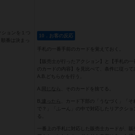
クションを１つ
10．お客の反応
。順番は決まっ
手札の一番手前のカードを覚えておく。
【販売士が行ったアクション】と【手札の一
のカードの内容】を見比べて、条件に従って
A.B.どちらかを行う。
A.
同じなら
、そのカードを捨てる。
B
.
違ったら
、カード下部の「うなづく」「そ
で？」「ふーん」の中で対応したリアクショ
る。
一番上の手札に対応した販売士カードが、販