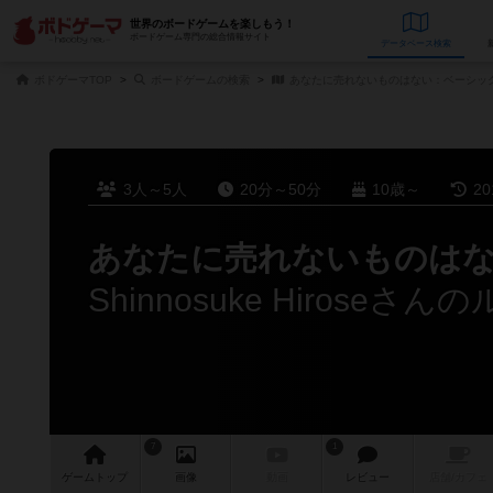
世界のボードゲームを楽しもう！
ボードゲーム専門の総合情報サイト
データベース
検
ボドゲーマTOP
ボードゲームの検索
あなたに売れないものはない：ベーシッ
3人～5人
20分～50分
10歳～
2
あなたに売れないものは
Shinnosuke Hiroseさ
7
1
ゲーム
トップ
画像
動画
レビュー
店舗/
カフェ