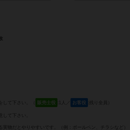
敗
をして下さい。（
販売士役
:1人／
お客役
:残り全員）
意して下さい。
る実物だとやりやすいです。（例：ボールペン、チラシなど）