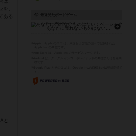
合
は、
ン
を、
最近見たボードゲーム
てある
Demonstration Seller: Basic
あなたに売れないものはない：ベーシック
※Apple、Apple のロゴ は、米国および他の国々で登録された
Apple Inc.の商標です。
※App Store は、Apple Inc.のサービスマークです。
※Android は、グーグル インコーポレイテッドの商標または登録商
標です。
※Google Play とそのロゴは、Google Inc.の商標または登録商標で
す。
Aと