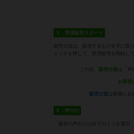
５．実演販売スタート
販売士役は、販売するものを手に取
ォッチを押して、実演販売を開始し
この先、
販売士役
は「声
お客役
販売士役
は順番にお
６．声がけ
最初の声がけは以下の１つを選択