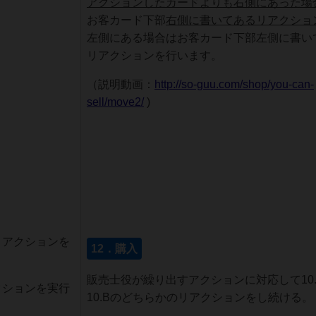
アクションしたカード
よりも右側にあった場
お客カード下部
右側に書いてあるリアクショ
左側にある場合はお客カード下部左側に書い
リアクションを行います。
（説明動画：
http://so-guu.com/shop/you-can-
sell/move2/
)
とアクションを
12．購入
販売士役が繰り出すアクションに対応して10.
クションを実行
10.Bのどちらかのリアクションをし続ける。