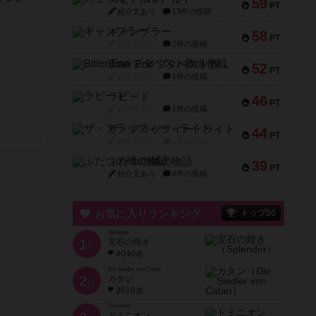
59
PT
紹介文あり
13件の投稿
ギャンブラー
58
PT
紹介文なし
2件の投稿
Bitter End ブタペスト救出作戦
52
PT
紹介文なし
1件の投稿
ラピード
46
PT
紹介文なし
1件の投稿
ザ・フラッフィー・ライト
44
PT
紹介文なし
0件の投稿
ふたつの城の物語
39
PT
紹介文あり
6件の投稿
お気に入りランキング
トップ50
Splendor
1
宝石の煌き
位
4040名
Die Siedler von Catan
2
カタン
位
3616名
Dominion
ドミニオン