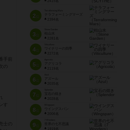
2415名
Terraforming Mars
2
テラフォーミングマーズ
位
2394名
Stone Garden
3
枯山水
位
2281名
Viticulture
4
ワイナリーの四季
位
2272名
番手前
Agricola
5
アグリコラ
位
次の
2119名
Azul
6
アズール
位
2035名
Splendor
7
宝石の煌き
位
れ
2028名
ンす
Wingspan
8
ウイングスパン
位
2006名
7 Wonders
売士の
9
世界の七不思議
位
1919名