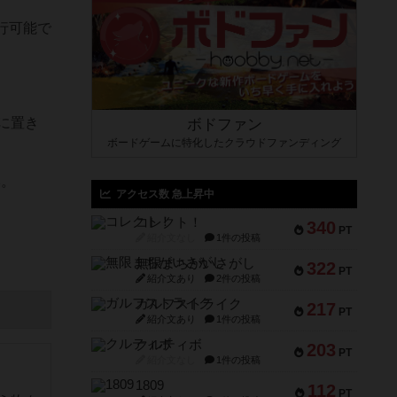
行可能で
に置き
ボドファン
ボードゲームに特化したクラウドファンディング
い。
アクセス数 急上昇中
コレクト！
340
PT
紹介文なし
1件の投稿
無限まちがいさがし
322
PT
紹介文あり
2件の投稿
ガルフストライク
217
PT
紹介文あり
1件の投稿
クルティボ
203
PT
紹介文なし
1件の投稿
1809
112
PT