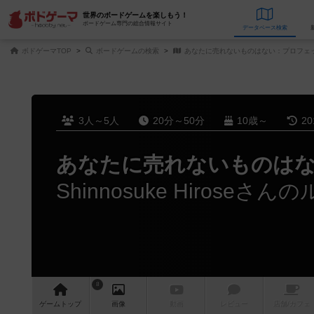
世界のボードゲームを楽しもう！
ボードゲーム専門の総合情報サイト
データベース
検
ボドゲーマTOP
ボードゲームの検索
あなたに売れないものはない：プロフェ
3人～5人
20分～50分
10歳～
2
あなたに売れないものは
Shinnosuke Hiroseさ
8
ゲーム
トップ
画像
動画
レビュー
店舗/
カフェ