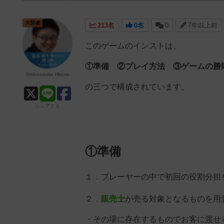
大賢者
213名
0名
0
7年以上前
このゲームのインストは、
①準備 ②プレイ方法 ③ゲームの勝
Shinnosuke Hirose
の三つで構成されています。
シェアする
①準備
１．プレーヤーの中で初回の役割分担
２．
販売士
が売る対象となるものを用
・その場に存在するものでお客に渡せ