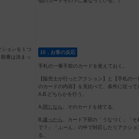
他のカードその下に重なっている。）
クションを１つ
10．お客の反応
。順番は決まっ
手札の一番手前のカードを覚えておく。
【販売士が行ったアクション】と【手札の一
のカードの内容】を見比べて、条件に従って
A.B.どちらかを行う。
A.
同じなら
、そのカードを捨てる。
B
.
違ったら
、カード下部の「うなづく」「そ
で？」「ふーん」の中で対応したリアクショ
る。