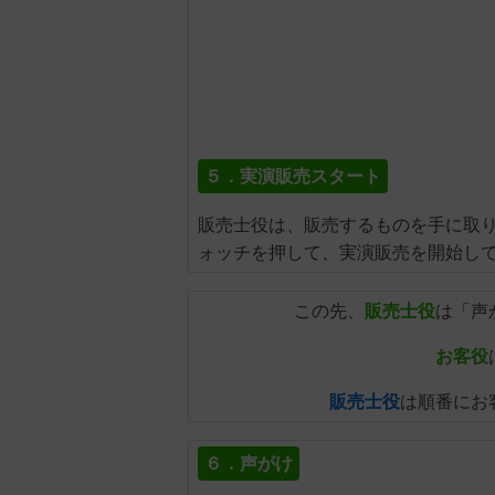
５．実演販売スタート
販売士役は、販売するものを手に取
ォッチを押して、実演販売を開始し
この先、
販売士役
は「声
お客役
販売士役
は順番にお
６．声がけ