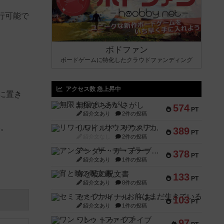
行可能で
ボドファン
ボードゲームに特化したクラウドファンディング
アクセス数 急上昇中
に置き
無限まちがいさがし
574
PT
紹介文あり
2件の投稿
い。
リワイルド：サウスアメリカ
389
PT
紹介文なし
2件の投稿
アンダー・ザ・テーブラー
378
PT
紹介文あり
1件の投稿
宵と暁の呪文書
133
PT
紹介文あり
8件の投稿
セミファイナル ～お前はまだ生きている～
103
PT
紹介文あり
1件の投稿
ワン・トゥ・ファイブ
97