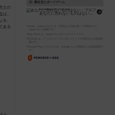
最近見たボードゲーム
売士の
Demonstration Seller: Professional
あなたに売れないものはない：プロフェッショナル
合
は、
ン
を、
てある
※Apple、Apple のロゴ は、米国および他の国々で登録された
Apple Inc.の商標です。
※App Store は、Apple Inc.のサービスマークです。
※Android は、グーグル インコーポレイテッドの商標または登録商
標です。
※Google Play とそのロゴは、Google Inc.の商標または登録商標で
す。
Aと