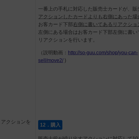
一番上の手札に対応した販売士カードが、販
アクションしたカード
よりも右側にあった場
お客カード下部
右側に書いてあるリアクショ
左側にある場合はお客カード下部左側に書い
リアクションを行います。
（説明動画：
http://so-guu.com/shop/you-can-
sell/move2/
)
とアクションを
12．購入
販売士役が繰り出すアクションに対応して10.