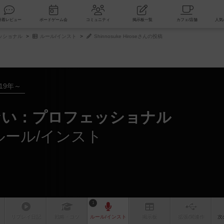
索
新着レビュー
ボードゲーム会
コミュニティ
掲示板一覧
ッショナル
ルール/インスト
Shinnosuke Hiroseさんの投稿
019年～
ない：プロフェッショナル
んのルール/インスト
1
リプレイ
日記
戦略
・コツ
ルール
/インスト
掲示板
拡張/関連
作
次