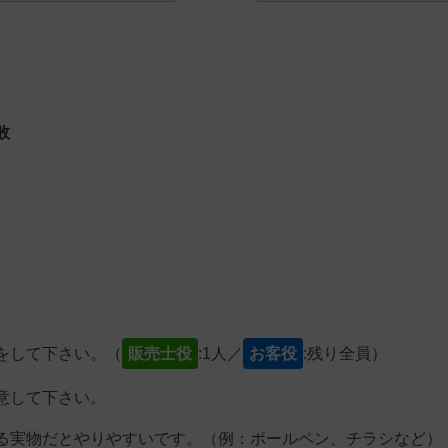
敗
をして下さい。（
販売士役
:1人／
お客役
:残り全員）
意して下さい。
る実物だとやりやすいです。（例：ボールペン、チラシなど）