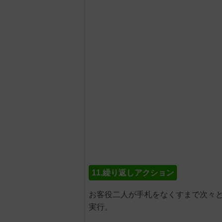
11.繰り返しアクション
お客役二人が手札をなくすまで次々
実行。