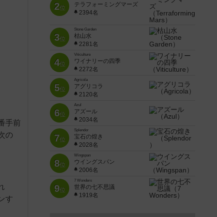
2
テラフォーミングマーズ
位
2394名
Stone Garden
3
枯山水
位
2281名
Viticulture
4
ワイナリーの四季
位
2272名
Agricola
5
アグリコラ
位
2120名
Azul
6
アズール
位
2034名
番手前
Splendor
次の
7
宝石の煌き
位
2028名
Wingspan
8
ウイングスパン
位
2006名
7 Wonders
れ
9
世界の七不思議
位
1919名
ンす