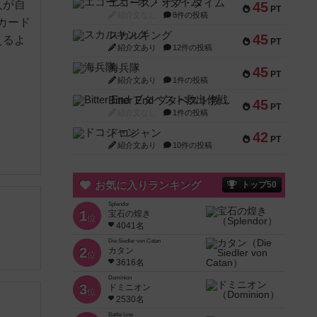
エコーズ・オブ・タイム
人が自
45
PT
紹介文なし
8件の投稿
カード
スカルキング
45
えるよ
PT
紹介文あり
12件の投稿
海兵隊
45
PT
紹介文あり
1件の投稿
Bitter End ブタペスト救出作戦
45
PT
紹介文なし
1件の投稿
ドコジャン
42
PT
紹介文あり
10件の投稿
お気に入りランキング
トップ50
Splendor
1
宝石の煌き
位
4041名
Die Siedler von Catan
2
カタン
位
3616名
Dominion
3
ドミニオン
位
2530名
Battle Line