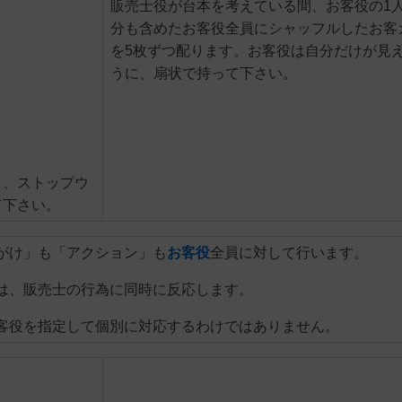
販売士役が台本を考えている間、お客役の1
分も含めたお客役全員にシャッフルしたお客
を5枚ずつ配ります。お客役は自分だけが見
うに、扇状で持って下さい。
り、ストップウ
て下さい。
がけ」も「アクション」も
お客役
全員に対して行います。
は、販売士の行為に同時に反応します。
客役を指定して個別に対応するわけではありません。