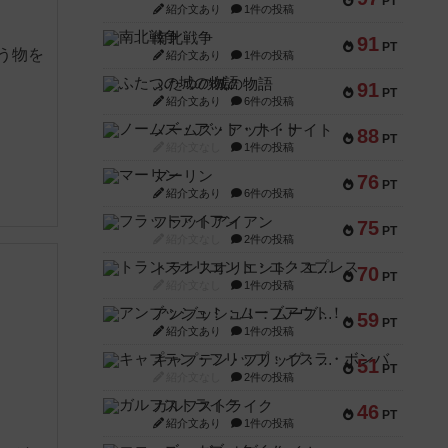
PT
紹介文あり
1件の投稿
南北戦争
91
PT
う物を
紹介文あり
1件の投稿
ふたつの城の物語
91
PT
紹介文あり
6件の投稿
ノームズ・アット・ナイト
88
PT
紹介文なし
1件の投稿
マーリン
76
PT
紹介文あり
6件の投稿
フラットアイアン
75
PT
紹介文なし
2件の投稿
トランスオリエント・エクスプレス
70
PT
紹介文なし
1件の投稿
アンブッシュ！：ムーブアウト！
59
PT
紹介文あり
1件の投稿
キャプテン・フリップ：イスラ・ボンバ
51
PT
紹介文なし
2件の投稿
ガルフストライク
46
PT
紹介文あり
1件の投稿