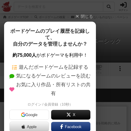
ログイン
閉じる
ボドゲーマTOP
ボードゲームの検索
あなたに売れないものはない：ベーシッ
ボードゲームのプレイ履歴を記録し
て、
あなたに売れないものはない：ベーシック
自分のデータを管理しませんか？
拡張/関連作品 0件
約75,000人
がボドゲーマを利用中！
遊んだボードゲームを記録する
7
1
トップ
画像
動画
レビュー
カフェ
気になるゲームのレビューを読む
お気に入り作品・所有リストの共
有
会員の新しい投稿
ログイン / 会員登録（10秒）
ルール/インスト
画像付き
充実
Google
X
マーケットフレッシュ
目的あなたの店先に農産物の木箱を戦略的に積み
Apple
Facebook
重ねて在庫を最大化し、競合...