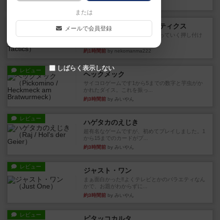
約1時間前
by jurong
または
レビュー
メメントオンラインタクティクス
メールで会員登録
どんどん物量が増えて大変になっていく押し付け
合いが楽しいゲーム盛り上が...
約1時間前
by nekomanma222
しばらく表示しない
レビュー
ヘックメック
サイコロゲームです1から5までの数字と芋虫がか
かれたダイス。これを振っ...
約3時間前
by みいやん
レビュー
ハゲタカのえじき
超有名なゲームですが、初めてプレイしました。1
から15までのカードがプ...
約3時間前
by みいやん
レビュー
ジャスト・ワン
まぁ面白かった‼️よくテレビとかのバラエティなん
かで、お題がわからずに...
約3時間前
by みいやん
レビュー
ピタッコカルタ