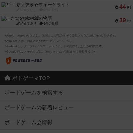
ザ・フラッフィー・ライト
44
PT
紹介文なし
0件の投稿
ふたつの城の物語
39
PT
紹介文あり
6件の投稿
※Apple、Apple のロゴ は、米国および他の国々で登録されたApple Inc.の商標です。
※App Store は、Apple Inc.のサービスマークです。
※Android は、グーグル インコーポレイテッドの商標または登録商標です。
※Google Play とそのロゴは、Google Inc.の商標または登録商標です。
ボドゲーマTOP
ボードゲームを検索する
ボードゲームの新着レビュー
ボードゲーム会情報