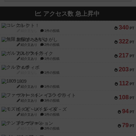
アクセス数 急上昇中
コレクト！
340
PT
紹介文なし
1件の投稿
無限まちがいさがし
322
PT
紹介文あり
2件の投稿
ガルフストライク
217
PT
紹介文あり
1件の投稿
クルティボ
203
PT
紹介文なし
1件の投稿
1809
112
PT
紹介文あり
1件の投稿
ファースト・イン・フライト
108
PT
紹介文あり
3件の投稿
モズビ－ズ・レイダ－ズ
94
PT
紹介文あり
1件の投稿
テンプテーション
79
PT
紹介文なし
2件の投稿