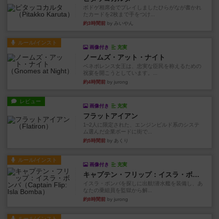
ボドゲ相席会でプレイしましたひらがなが書かれ
たカードを2枚まで手をつけ...
約3時間前
by みいやん
ルール/インスト
画像付き
充実
ノームズ・アット・ナイト
ベネボレンス女王は、忠実な臣民を称えるための
祝宴を開こうとしています。...
約4時間前
by jurong
レビュー
画像付き
充実
フラットアイアン
1~2人に限定された、エンジンビルド系のシステ
ム選んだ企業ボードに街で...
約5時間前
by あくり
ルール/インスト
画像付き
充実
キャプテン・フリップ：イスラ・ボンバ
イスラ・ボンバを探しに出航!潜水艦を装備し、あ
なたの乗組員を監獄から解...
約8時間前
by jurong
ルール/インスト