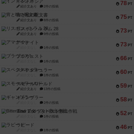
インドネシア
78
PT
紹介文あり
2件の投稿
宵と暁の呪文書
75
PT
紹介文あり
8件の投稿
リスボン・トラム 28
73
PT
紹介文あり
9件の投稿
アマナイト
73
PT
紹介文なし
1件の投稿
ブラヴェスト
66
PT
紹介文なし
1件の投稿
スペクタキュラー
60
PT
紹介文なし
1件の投稿
スモールワールド
59
PT
紹介文あり
13件の投稿
ギャンブラー
58
PT
紹介文なし
2件の投稿
Bitter End ブタペスト救出作戦
52
PT
紹介文なし
1件の投稿
ラピード
46
PT
紹介文なし
1件の投稿