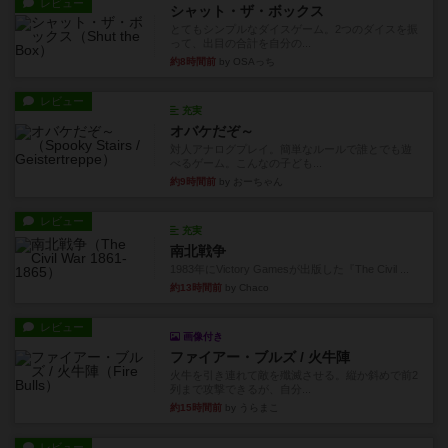
レビュー
シャット・ザ・ボックス
とてもシンプルなダイスゲーム。2つのダイスを振
って、出目の合計を自分の...
約8時間前
by OSAっち
レビュー
充実
オバケだぞ～
対人アナログプレイ。簡単なルールで誰とでも遊
べるゲーム。こんなの子ども...
約9時間前
by おーちゃん
レビュー
充実
南北戦争
1983年にVictory Gamesが出版した『The Civil ...
約13時間前
by Chaco
レビュー
画像付き
ファイアー・ブルズ / 火牛陣
火牛を引き連れて敵を殲滅させる。縦か斜めで前2
列まで攻撃できるが、自分...
約15時間前
by うらまこ
レビュー