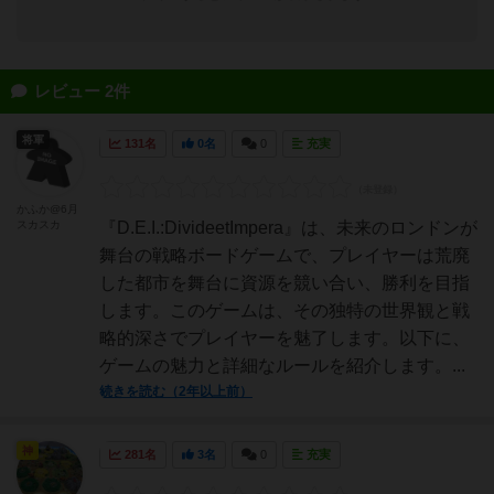
レビュー 2件
将軍
131名
0名
0
充実
かふか@6月
スカスカ
『D.E.I.:DivideetImpera』は、未来のロンドンが
舞台の戦略ボードゲームで、プレイヤーは荒廃
した都市を舞台に資源を競い合い、勝利を目指
します。このゲームは、その独特の世界観と戦
略的深さでプレイヤーを魅了します。以下に、
ゲームの魅力と詳細なルールを紹介します。...
続きを読む（2年以上前）
神
281名
3名
0
充実