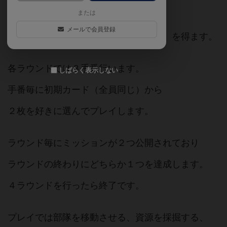
または
各部隊（プレイヤー）は資源を集め
メールで会員登録
ミッションを達成して補給物資（得点）を得ます。
各ラウンドでは３手番行います。
しばらく表示しない
手番毎に初期カード（全員同じ）から
２枚を好きに選んでプレイします。
ラウンド毎にミッションが２つ公開されており
ラウンドの終わりにどちらか１つを達成します。
４ラウンドを行ったら終了です。
プレイでは部隊を移動させる、資源を採掘する、