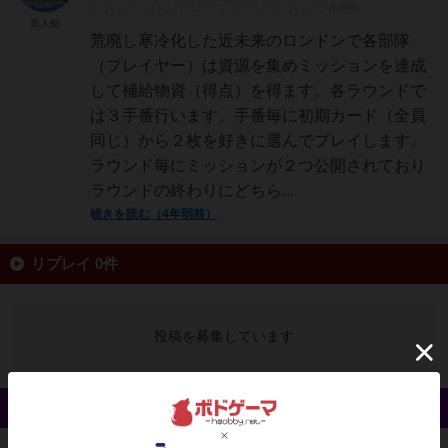
異人館
荒廃し寒冷化した近未来のロンドンで各部隊
（プレイヤー）は資源を集めミッションを達成
して補給物資（得点）を得ます。各ラウンドで
は３手番行います。手番毎に初期カード（全員
同じ）から２枚を好きに選んでプレイします。
ラウンド毎にミッションが２つ公開されており
ラウンドの終わりにどちら...
続きを読む（4年弱前）
リプレイ 0件
投稿を募集しています
戦略やコツ 0件