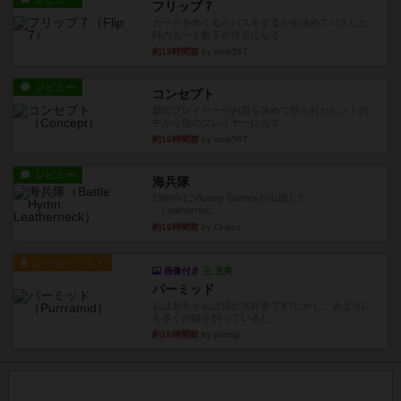
フリップ７
カードをめくるかパスをするかを決めてパスした
時のカード数字が得点になる...
約15時間前
by mob567
レビュー
コンセプト
親のプレイヤーがお題を決めて限られたヒントの
中から他のプレイヤーに当て...
約16時間前
by mob567
レビュー
海兵隊
1988年にVictory Gamesが出版した
『Leathernec...
約16時間前
by Chaco
ルール/インスト
画像付き
充実
パーミッド
おばあちゃんは猫が大好きです!しかし、あまりに
も多くの猫を飼っているた...
約16時間前
by jurong