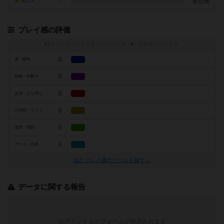
-
非公開
1点の人
プレイ感の評価
トグルスイッチを押すとプレイ感（
※
）の投票ができます
0
運・確率
0
戦略・判断力
0
交渉・立ち回り
0
心理戦・ブラフ
0
攻防・戦闘
0
アート・外見
似たプレイ感のゲームを探す→
データに関する報告
ログインするとフォームが表示されます