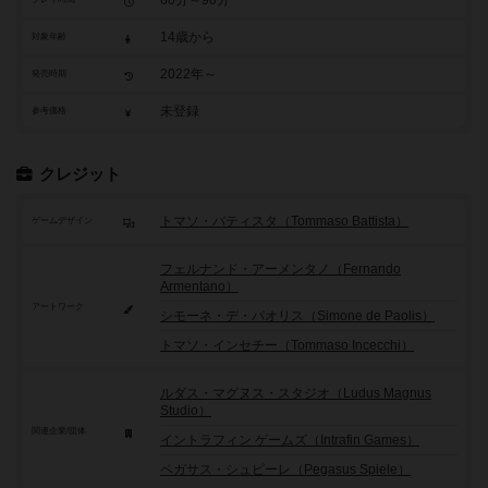
60分～90分
14歳から
対象年齢
2022年～
発売時期
未登録
参考価格
クレジット
トマソ・バティスタ（Tommaso Battista）
ゲームデザイン
フェルナンド・アーメンタノ（Fernando
Armentano）
アートワーク
シモーネ・デ・パオリス（Simone de Paolis）
トマソ・インセチー（Tommaso Incecchi）
ルダス・マグヌス・スタジオ（Ludus Magnus
Studio）
関連企業/団体
イントラフィン ゲームズ（Intrafin Games）
ペガサス・シュピーレ（Pegasus Spiele）