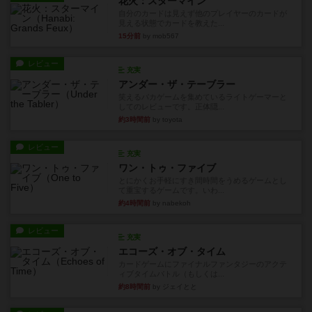
花火：スターマイン
自分のカードは見えず他のプレイヤーのカードが
見える状態でカードを教えた...
15分前
by mob567
レビュー
充実
アンダー・ザ・テーブラー
笑えるバカゲームを集めているライトゲーマーと
してのレビューです。正体隠...
約3時間前
by toyota
レビュー
充実
ワン・トゥ・ファイブ
とにかくお手軽にすき間時間をうめるゲームとし
て重宝するゲームです。いわ...
約4時間前
by nabekoh
レビュー
充実
エコーズ・オブ・タイム
カードゲームにファイナルファンタジーのアクテ
ィブタイムバトル（もしくは...
約8時間前
by ジェイとと