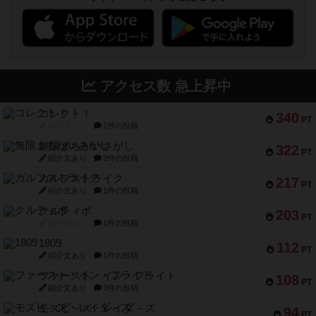
アクセス数 急上昇中
コレクト！
340
PT
紹介文なし
1件の投稿
無限まちがいさがし
322
PT
紹介文あり
2件の投稿
ガルフストライク
217
PT
紹介文あり
1件の投稿
クルティボ
203
PT
紹介文なし
1件の投稿
1809
112
PT
紹介文あり
1件の投稿
ファースト・イン・フライト
108
PT
紹介文あり
3件の投稿
モズビ－ズ・レイダ－ズ
94
PT