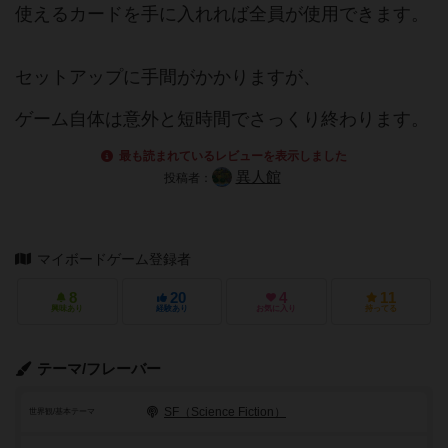
使えるカードを手に入れれば全員が使用できます。
セットアップに手間がかかりますが、
ゲーム自体は意外と短時間でさっくり終わります。
最も読まれているレビューを表示しました
異人館
投稿者：
マイボードゲーム登録者
8
20
4
11
興味あり
経験あり
お気に入り
持ってる
テーマ/フレーバー
SF（Science Fiction）
世界観/基本テーマ