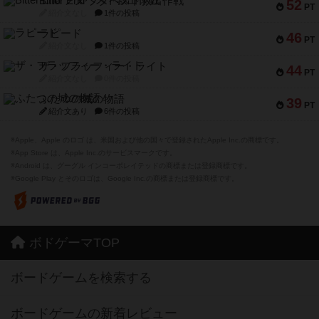
Bitter End ブタペスト救出作戦
52
PT
紹介文なし
1件の投稿
ラピード
46
PT
紹介文なし
1件の投稿
ザ・フラッフィー・ライト
44
PT
紹介文なし
0件の投稿
ふたつの城の物語
39
PT
紹介文あり
6件の投稿
※Apple、Apple のロゴ は、米国および他の国々で登録されたApple Inc.の商標です。
※App Store は、Apple Inc.のサービスマークです。
※Android は、グーグル インコーポレイテッドの商標または登録商標です。
※Google Play とそのロゴは、Google Inc.の商標または登録商標です。
ボドゲーマTOP
ボードゲームを検索する
ボードゲームの新着レビュー