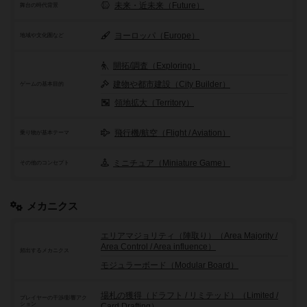
未来・近未来（Future）
舞台の時代背景
ヨーロッパ（Europe）
地域や文化圏など
開拓/調査（Exploring）
建物や都市建設（City Builder）
ゲームの基本目的
領地拡大（Territory）
飛行機/航空（Flight / Aviation）
乗り物が基本テーマ
ミニチュア（Miniature Game）
その他のコンセプト
メカニクス
エリアマジョリティ（陣取り）（Area Majority /
Area Control / Area influence）
頻出するメカニクス
モジュラーボード（Modular Board）
場札の獲得（ドラフト / リミテッド）（Limited /
プレイヤーの干渉/影響アク
ション
Card Drafting）