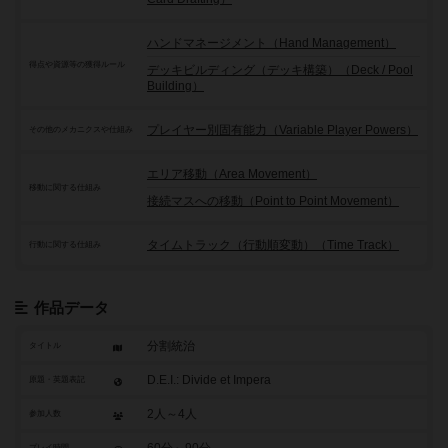
ハンドマネージメント（Hand Management）
得点や資源等の獲得ルール
デッキビルディング（デッキ構築）（Deck / Pool
Building）
プレイヤー別固有能力（Variable Player Powers）
その他のメカニクスや仕組み
エリア移動（Area Movement）
移動に関する仕組み
接続マスへの移動（Point to Point Movement）
タイムトラック（行動順変動）（Time Track）
行動に関する仕組み
作品データ
分割統治
タイトル
D.E.I.: Divide et Impera
原題・英題表記
2人～4人
参加人数
プレイ時間