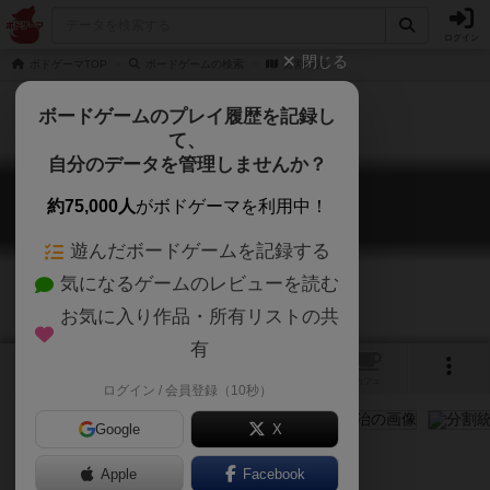
ログイン
閉じる
ボドゲーマTOP
ボードゲームの検索
分割統治
ボードゲームのプレイ履歴を記録し
て、
自分のデータを管理しませんか？
分割統治
約75,000人
がボドゲーマを利用中！
D.E.I.: Divide et Impera
遊んだボードゲームを記録する
気になるゲームのレビューを読む
お気に入り作品・所有リストの共
有
4
2
トップ
画像
動画
レビュー
カフェ
ログイン / 会員登録（10秒）
Google
X
荒廃し寒冷化した近未来のロンドンで
Apple
Facebook