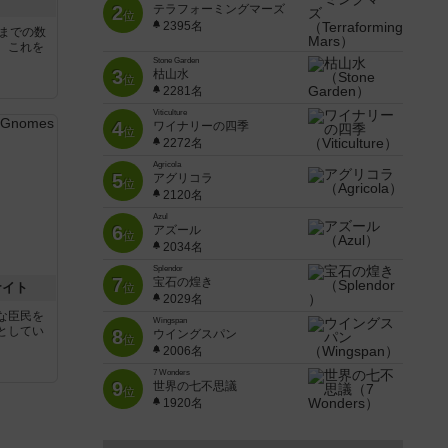
2
テラフォーミングマーズ
位
2395名
5までの数
。これを
Stone Garden
3
枯山水
位
2281名
Viticulture
4
ワイナリーの四季
位
2272名
Agricola
5
アグリコラ
位
2120名
Azul
6
アズール
位
2034名
Splendor
7
宝石の煌き
ナイト
位
2029名
な臣民を
Wingspan
としてい
8
ウイングスパン
位
2006名
7 Wonders
9
世界の七不思議
位
1920名