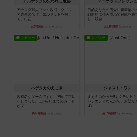
アルナックの失われし遺跡
マーケットフレッシ
アナログ対人プレイ数回。クニツィ
目的あなたの店先に農産物の
ア先生の名作「エルドラドを探し
戦略的に積み重ねて在庫を最
て」にあ...
し、競合...
約7時間前
by おーちゃん
約12時間前
by jurong
レビュー
レビュー
ハゲタカのえじき
ジャスト・ワン
超有名なゲームですが、初めてプレ
まぁ面白かった‼️よくテレビ
イしました。1から15までのカード
バラエティなんかで、お題が
がプ...
ずに...
約14時間前
by みいやん
約14時間前
by みいやん