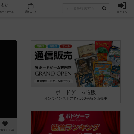
ログイン
カフェ/店舗
人気ボードゲーム
通販ストア
ボードゲーム通販
オンラインストアで7,500商品を販売中
のおすすめ