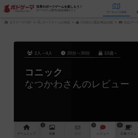
世界のボードゲームを楽しもう！
ボードゲーム専門の総合情報サイト
データベース
検
ボドゲーマTOP
ボードゲームの検索
CONICの通販/商品詳細
作品デー
2人～4人
20分～30分
10歳～
コニック
なつかわさんのレビュー
5
5
37
ゲーム
トップ
画像
動画
レビュー
店舗/
カフェ