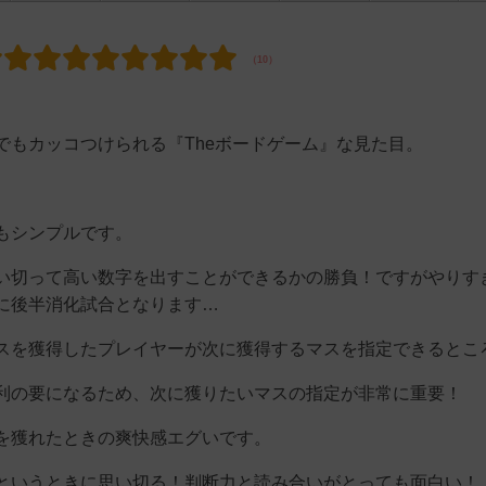
でもカッコつけられる『Theボードゲーム』な見た目。
もシンプルです。
い切って高い数字を出すことができるかの勝負！ですがやりす
に後半消化試合となります…
スを獲得したプレイヤーが次に獲得するマスを指定できるとこ
利の要になるため、次に獲りたいマスの指定が非常に重要！
を獲れたときの爽快感エグいです。
というときに思い切る！判断力と読み合いがとっても面白い！