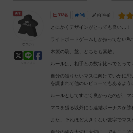
勇者
332名
0名
約1年前
とにかくデザインがとっても良い…！
ライトボードゲームしか持ってない私
なつかわ
木製の駒、盤、どちらも素敵。
シェアする
ルールは、相手との数字比べでとって
自分の獲りたいマスに向けていかに思
を読まれて他のレビューでもあるよう
ルールとしてすごく良かったのが、マ
マスを獲る以外にも連結ボーナスが勝
また、それほど大きくない数字でマス
自分の駒を大切に大切に…でもここぞ