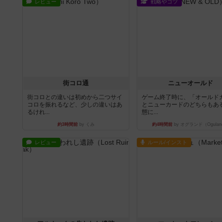
レビュー
戦略やコツ
街コロ通
ニューオールド
街コロとの違いは初めから二つサイ
ゲーム終了時に、「オールド
コロを振れるなど、少しの違いはあ
とニューカードのどちらもある
るけれ...
態に...
約3時間前
by くみ
約4時間前
by オグランド（Ogulan
レビュー
ルール/インスト