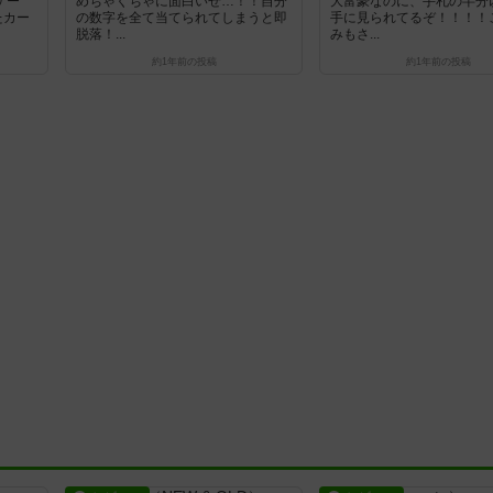
ゲー
めちゃくちゃに面白いぜ…！！自分
大富豪なのに、手札の半分
たカー
の数字を全て当てられてしまうと即
手に見られてるぞ！！！！
脱落！...
みもさ...
約1年前
の投稿
約1年前
の投稿