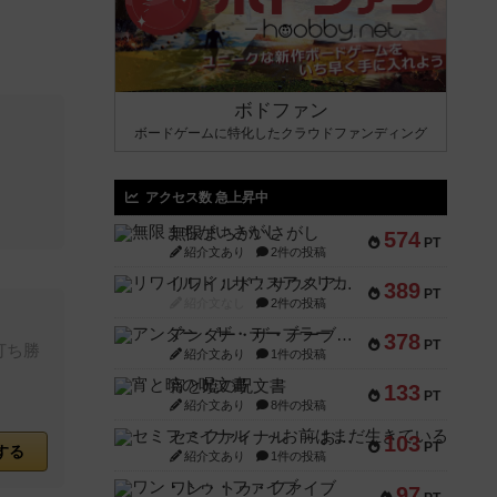
ボドファン
ボードゲームに特化したクラウドファンディング
アクセス数 急上昇中
無限まちがいさがし
574
PT
紹介文あり
2件の投稿
リワイルド：サウスアメリカ
389
PT
紹介文なし
2件の投稿
アンダー・ザ・テーブラー
378
PT
打ち勝
紹介文あり
1件の投稿
宵と暁の呪文書
133
PT
紹介文あり
8件の投稿
セミファイナル ～お前はまだ生きている～
103
PT
する
紹介文あり
1件の投稿
ワン・トゥ・ファイブ
97