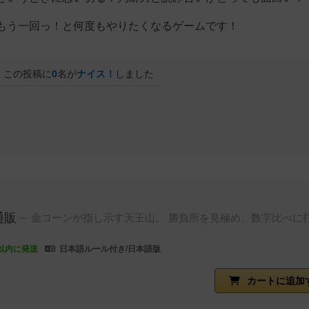
もう一回っ！と何度もやりたくなるゲームです！
この投稿に
0
名が
ナイス！
しました
通販
金コーンが指し示す天王山。 勝負所を見極め、数字比べに
以内に発送
日本語ルール付き/日本語版
カートに追加