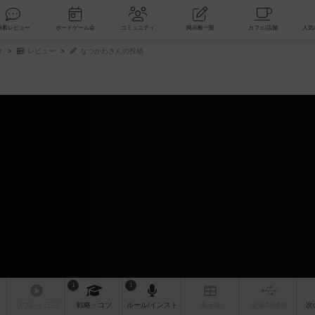
索
新着レビュー
ボードゲーム会
コミュニティ
掲示板一覧
タ
レビュー
なつかわさんの投稿
1
1
リプレイ
日記
戦略
・コツ
ルール
/インスト
掲示板
拡張/関連
作
次