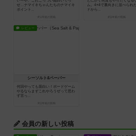
いーや、これごっつい面白いでっ
とにかく何度もやりたくなる
せ…ナマイキちゃんたちのナマイキ
ム。4×4で裏向きに並べられ
ポイント...
ドから...
約1年前
の投稿
約1年前
の投稿
レビュー
シーソルト&ペーパー
何回やっても面白い！ボードゲーム
やるならまずこれやろうぜって思わ
ず言っ...
約1年前
の投稿
会員の新しい投稿