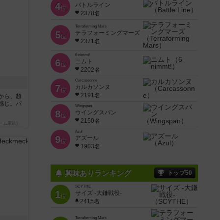
4
バトルライン
位
2378名
Terraforming Mars
5
テラフォーミングマーズ
位
2371名
6 nimmt!
6
ニムト
位
2202名
Carcassonne
7
カルカソンヌ
位
2191名
から、超
感じ。パ
Wingspan
8
ウイングスパン
位
2150名
ーム家族)
Azul
9
アズール
位
1903名
興味ありランキング
トップ50
SCYTHE
1
サイズ -大鎌戦役-
位
2415名
Terraforming Mars