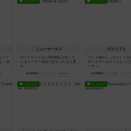
レビュー
レビュー
ニューオールド
デクリプト
カード
ボードゲームを1,000個以上持って
プレイ感がしっかりしてる
」 状
いるユーザー視点で良かった点と悪
ボードゲームやったなって
か...
ーティ...
d）
約4時間前
by オグランド（Oguland）
約5時間前
by ヒロ(新！ボードゲ
レビュー
レビュー