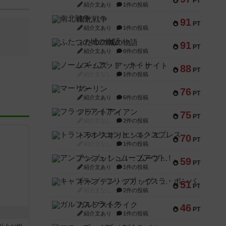
PT
紹介文あり
1件の投稿
南北戦争
91
PT
紹介文あり
1件の投稿
ふたつの城の物語
91
PT
紹介文あり
6件の投稿
ノームズ・アット・ナイト
88
PT
紹介文なし
1件の投稿
マーリン
76
PT
紹介文あり
6件の投稿
フラットアイアン
75
PT
紹介文なし
2件の投稿
トランスオリエント・エクスプレス
70
PT
紹介文なし
1件の投稿
アンブッシュ！：ムーブアウト！
59
PT
紹介文あり
1件の投稿
キャプテン・フリップ：イスラ・ボンバ
51
PT
紹介文なし
2件の投稿
ガルフストライク
46
PT
紹介文あり
1件の投稿