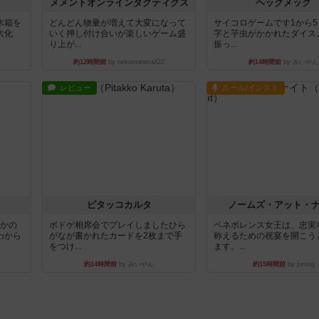
ュ
メメントオンラインタクティクス
ヘックメック
木箱を
どんどん物量が増えて大変になって
サイコロゲームです1から
大化
いく押し付け合いが楽しいゲーム盛
字と芋虫がかかれたダイス
り上が...
振っ...
約12時間前
by nekomanma222
約14時間前
by みいやん
レビュー
ルール/インスト
ピタッコカルタ
ノームズ・アット・
とかの
ボドゲ相席会でプレイしましたひら
ベネボレンス女王は、忠実
わから
がなが書かれたカードを2枚まで手
称えるための祝宴を開こう
をつけ...
ます。...
約14時間前
by みいやん
約15時間前
by jurong