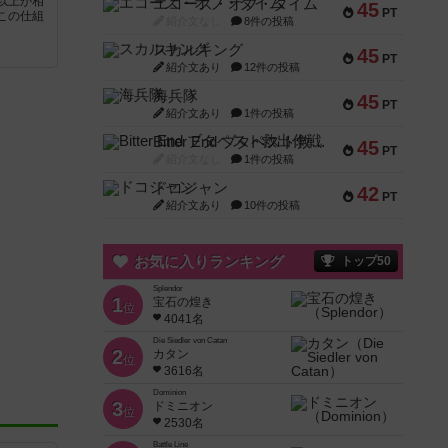
以上が相
エコーズ・オブ・タイム
45
PT
この仕組
紹介文なし
8件の投稿
スカルキング
45
PT
紹介文あり
12件の投稿
海兵隊
45
PT
紹介文あり
1件の投稿
Bitter End ブタペスト救出作戦
45
PT
紹介文なし
1件の投稿
ドコジャン
42
PT
紹介文あり
10件の投稿
お気に入りランキング
トップ50
Splendor
1
宝石の煌き
位
4041名
Die Siedler von Catan
2
カタン
位
3616名
Dominion
3
ドミニオン
位
2530名
Battle Line