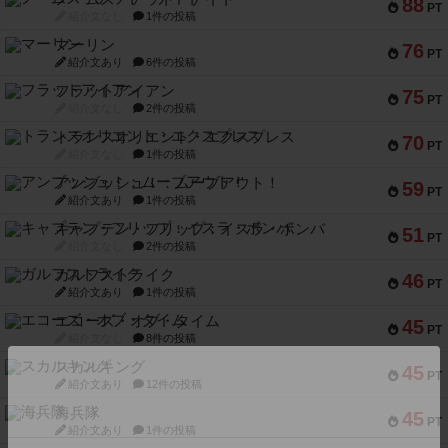
88
PT
紹介文なし
1件の投稿
マーリン
76
PT
紹介文あり
6件の投稿
フラットアイアン
75
PT
紹介文なし
2件の投稿
トランスオリエント・エクスプレス
70
PT
紹介文なし
1件の投稿
アンブッシュ！：ムーブアウト！
59
PT
紹介文あり
1件の投稿
キャプテン・フリップ：イスラ・ボンバ
51
PT
紹介文なし
2件の投稿
ガルフストライク
46
PT
紹介文あり
1件の投稿
エコーズ・オブ・タイム
45
PT
紹介文なし
8件の投稿
スカルキング
45
PT
紹介文あり
12件の投稿
海兵隊
45
PT
紹介文あり
1件の投稿