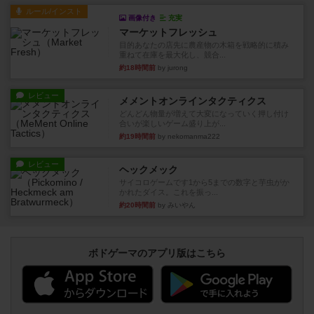
ルール/インスト
画像付き
充実
マーケットフレッシュ
目的あなたの店先に農産物の木箱を戦略的に積み
重ねて在庫を最大化し、競合...
約18時間前
by jurong
レビュー
メメントオンラインタクティクス
どんどん物量が増えて大変になっていく押し付け
合いが楽しいゲーム盛り上が...
約19時間前
by nekomanma222
レビュー
ヘックメック
サイコロゲームです1から5までの数字と芋虫がか
かれたダイス。これを振っ...
約20時間前
by みいやん
ボドゲーマのアプリ版はこちら