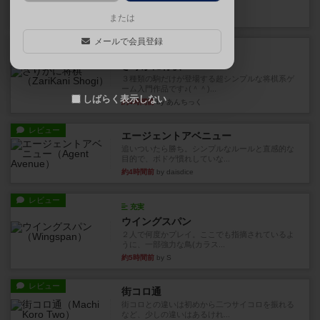
街は各プレイヤーの間にあ...
約4時間前
by ジェイとと
または
メールで会員登録
ルール/インスト
画像付き
ざりかに将棋
３種類の駒だけが登場する超シンプルな将棋系ゲ
ーム入門作品です♪(＾＾)...
しばらく表示しない
約4時間前
by あんちっく
レビュー
エージェントアベニュー
追いついたら勝ち。シンプルなルールと直感的な
目的で、ボドゲ慣れしていな...
約4時間前
by daisdice
レビュー
充実
ウイングスパン
２人で何度かプレイ。ここでも指摘されているよ
うに、一部強力な鳥(カラス...
約5時間前
by S
レビュー
街コロ通
街コロとの違いは初めから二つサイコロを振れる
など、少しの違いはあるけれ...