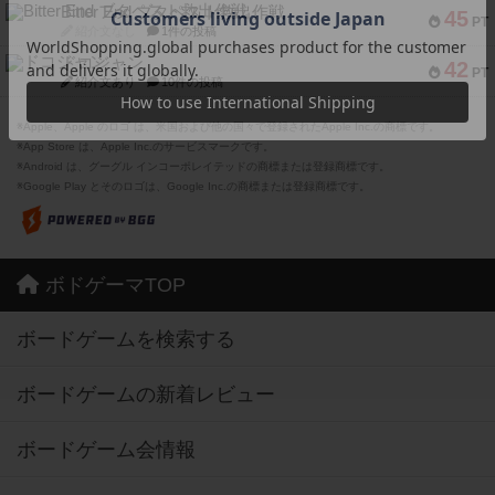
Bitter End ブタペスト救出作戦
45
PT
紹介文なし
1件の投稿
ドコジャン
42
PT
紹介文あり
10件の投稿
※Apple、Apple のロゴ は、米国および他の国々で登録されたApple Inc.の商標です。
※App Store は、Apple Inc.のサービスマークです。
※Android は、グーグル インコーポレイテッドの商標または登録商標です。
※Google Play とそのロゴは、Google Inc.の商標または登録商標です。
ボドゲーマTOP
ボードゲームを検索する
ボードゲームの新着レビュー
ボードゲーム会情報