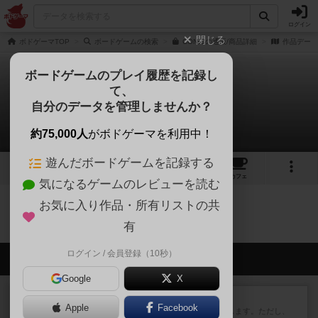
ログイン
閉じる
ボドゲーマTOP
ボードゲームの検索
CONICの通販/商品詳細
作品データ
ボードゲームのプレイ履歴を記録し
て、
コニック
自分のデータを管理しませんか？
0件の動画
約75,000人
がボドゲーマを利用中！
遊んだボードゲームを記録する
5
5
37
トップ
画像
動画
レビュー
カフェ
気になるゲームのレビューを読む
お気に入り作品・所有リストの共
コニックのトップに戻る
有
ログイン / 会員登録（10秒）
会員の新しい投稿
Google
X
レビュー
ふたつの街の物語
Apple
Facebook
タイルを4×4で並べて街づくりします。ただし、