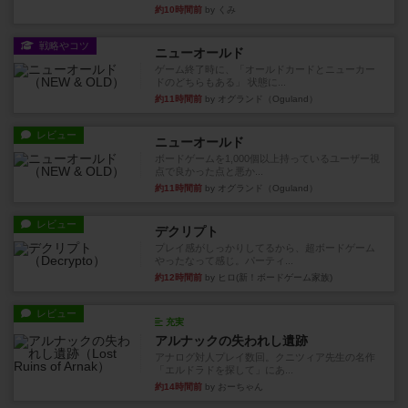
約10時間前
by くみ
戦略やコツ
ニューオールド
ゲーム終了時に、「オールドカードとニューカー
ドのどちらもある」 状態に...
約11時間前
by オグランド（Oguland）
レビュー
ニューオールド
ボードゲームを1,000個以上持っているユーザー視
点で良かった点と悪か...
約11時間前
by オグランド（Oguland）
レビュー
デクリプト
プレイ感がしっかりしてるから、超ボードゲーム
やったなって感じ。パーティ...
約12時間前
by ヒロ(新！ボードゲーム家族)
レビュー
充実
アルナックの失われし遺跡
アナログ対人プレイ数回。クニツィア先生の名作
「エルドラドを探して」にあ...
約14時間前
by おーちゃん