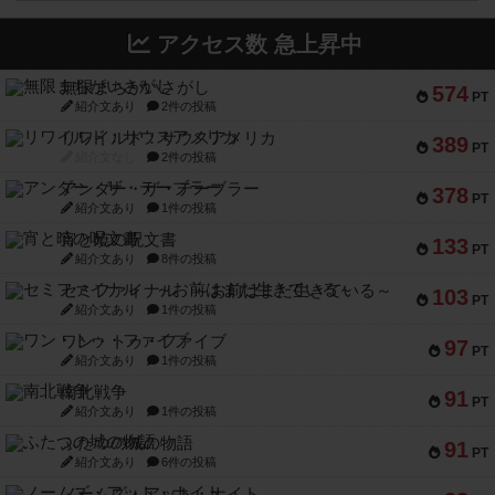
アクセス数 急上昇中
無限まちがいさがし
574
PT
紹介文あり
2件の投稿
リワイルド：サウスアメリカ
389
PT
紹介文なし
2件の投稿
アンダー・ザ・テーブラー
378
PT
紹介文あり
1件の投稿
宵と暁の呪文書
133
PT
紹介文あり
8件の投稿
セミファイナル ～お前はまだ生きている～
103
PT
紹介文あり
1件の投稿
ワン・トゥ・ファイブ
97
PT
紹介文あり
1件の投稿
南北戦争
91
PT
紹介文あり
1件の投稿
ふたつの城の物語
91
PT
紹介文あり
6件の投稿
ノームズ・アット・ナイト