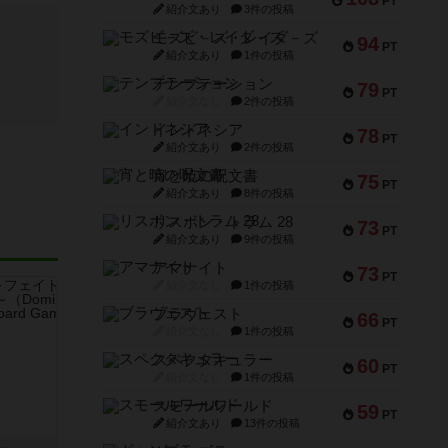
PT
紹介文あり
3件の投稿
モズビ－ズ・レイダ－ズ
94
PT
紹介文あり
1件の投稿
テンプテーション
79
PT
紹介文なし
2件の投稿
インドネシア
78
PT
紹介文あり
2件の投稿
宵と暁の呪文書
75
PT
紹介文あり
8件の投稿
リスボン・トラム 28
73
PT
紹介文あり
9件の投稿
アマナイト
73
PT
紹介文なし
1件の投稿
ブラヴェスト
66
PT
紹介文なし
1件の投稿
スペクタキュラー
60
PT
紹介文なし
1件の投稿
スモールワールド
59
PT
紹介文あり
13件の投稿