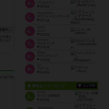
4
バトルライン
位
2378名
Terraforming Mars
5
テラフォーミングマーズ
位
2371名
6 nimmt!
ソシャゲ運営になろう！拡張キット～５人の勇者とゴリラ達～
6
ニムト
位
2202名
トに出展さ
取り上げ
Carcassonne
7
カルカソンヌ
位
2191名
Wingspan
8
ウイングスパン
位
2150名
Azul
9
アズール
位
1903名
興味ありランキング
トップ50
SCYTHE
1
サイズ -大鎌戦役-
位
2415名
Terraforming Mars