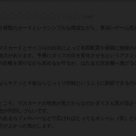
５種類のカードというシンプルな構成ながら、奥深いゲーム性
マスカードとサイコロの出目によって初期配置や展開に無限の
魅力があります。手番にダイスの目を変化させるというアクシ
の距離を測りながら攻めるか守るか、はたまた安全圏へ逃げる
ならサクッと９枚ならじっくり対戦というふうに調節できるの
ところ。マスカードの地色が黒だからなのかダイスも黒が混ざ
色が判別しづらいです。
のあるカフェやバーなどで広げればとってもオシャレ（笑）だ
方がよかった気がします。