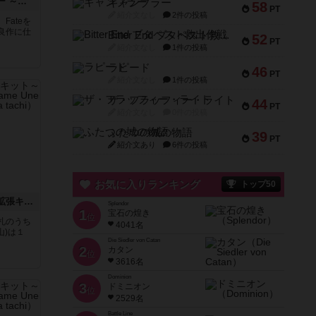
ドミネイトグレイルウォー ～フェイト/ステイナイト オン ボードゲーム～
ギャンブラー
58
PT
紹介文なし
2件の投稿
Fateを
良作に仕
Bitter End ブタペスト救出作戦
52
PT
紹介文なし
1件の投稿
ラピード
46
PT
紹介文なし
1件の投稿
ザ・フラッフィー・ライト
44
PT
紹介文なし
0件の投稿
ふたつの城の物語
39
PT
紹介文あり
6件の投稿
お気に入りランキング
トップ50
ソシャゲ運営になろう！拡張キット～５人の勇者とゴリラ達～
Splendor
1
宝石の煌き
位
札のうち
4041名
山)は１
Die Siedler von Catan
2
カタン
位
3616名
Dominion
3
ドミニオン
位
2529名
Battle Line