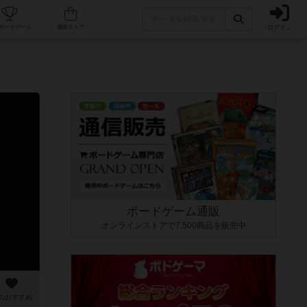
ログイン
カフェ/店舗
人気ボードゲーム
通販ストア
ボードゲーム通販
オンラインストアで7,500商品を販売中
のおすすめ