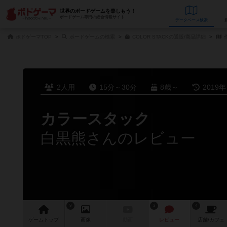
世界のボードゲームを楽しもう！
ボードゲーム専門の総合情報サイト
データベース
検
ボドゲーマTOP
ボードゲームの検索
COLOR STACKの通販/商品詳細
2人用
15分～30分
8歳～
2019
カラースタック
白黒熊さんのレビュー
9
3
4
ゲーム
トップ
画像
動画
レビュー
店舗/
カフェ