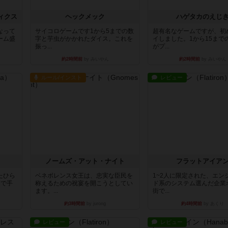
ィクス
ヘックメック
ハゲタカのえじ
なって
サイコロゲームです1から5までの数
超有名なゲームですが、初
ーム盛
字と芋虫がかかれたダイス。これを
イしました。1から15まで
振っ...
がプ...
約2時間前
by みいやん
約2時間前
by みいやん
ルール/インスト
レビュー
ノームズ・アット・ナイト
フラットアイア
たひら
ベネボレンス女王は、忠実な臣民を
1~2人に限定された、エン
まで手
称えるための祝宴を開こうとしてい
ド系のシステム選んだ企業
ます。...
街で...
約3時間前
by jurong
約4時間前
by あくり
レビュー
レビュー