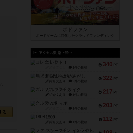
ボドファン
ボードゲームに特化したクラウドファンディング
アクセス数 急上昇中
コレクト！
340
PT
紹介文なし
1件の投稿
無限まちがいさがし
322
PT
紹介文あり
2件の投稿
ム
ガルフストライク
217
PT
紹介文あり
1件の投稿
クルティボ
203
PT
紹介文なし
1件の投稿
する
1809
112
PT
紹介文あり
1件の投稿
ファースト・イン・フライト
108