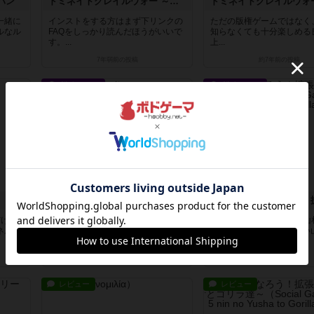
パン
ドミネイトグレイルウォー ～フェイト/ステイナイト オン ボードゲーム～
一緒に
インストをする方はまず下リンクの
ただの版権ゲームではなく、
ルなル
FAQをしっかり読んだほうがいいで
知らなくても十分楽しめる
す。...
上...
7年弱前
の投稿
約7年前
の投稿
戦略やコツ
戦略やコツ
四季折折
だけ非
いちばんの肝は、自分の「好みの季
【ユーザー陣営】６つの山
ネルを
節」を見破られないことです。他の
ハズレ山(SSRもURも無い
加点要...
つ...
約7年前
の投稿
約7年前
の投稿
レビュー
レビュー