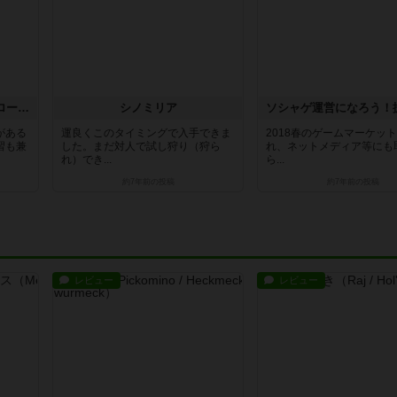
ナショナルエコノミー・グローリー
シノミリア
がある
運良くこのタイミングで入手できま
2018春のゲームマーケッ
習も兼
した。まだ対人で試し狩り（狩ら
れ、ネットメディア等にも
れ）でき...
ら...
約7年前
の投稿
約7年前
の投稿
レビュー
レビュー