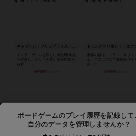
キャプテン・フリップ：イスラ・ボンバ
イスラ・ボンバを探しに出航!潜水艦
乗客の皆様、トランスオリエ
を装備し、あなたの乗組員を監獄か
エクスプレスにご乗車ありが
ら解...
ざいま...
約7時間前
by jurong
約7時間前
by jurong
ボードゲームのプレイ履歴を記録して
自分のデータを管理しませんか？