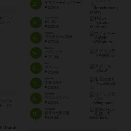
2
テラフォーミングマーズ
位
2394名
き
めてプレ
Stone Garden
3
枯山水
のカード
位
2281名
Viticulture
4
ワイナリーの四季
位
2272名
Agricola
5
アグリコラ
位
2120名
Azul
6
アズール
位
2034名
Splendor
7
宝石の煌き
位
2028名
ン
Wingspan
8
ウイングスパン
位
ジンビル
2006名
ボードに
7 Wonders
9
世界の七不思議
位
1919名