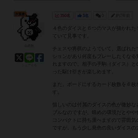
大賢者
350名
3名
0
約7年前
４色のダイスと６つのマスが描かれた
ていて見事です。
白黒熊
チェスや将棋のようでいて、選ばれた
ションがあり何度もプレーしたくなる
れますので、相手の手駒（ダイス）と
シェアする
った駆け引きが楽しめます。
また、ボードにするカード枚数を６枚
す。
惜しいのは付属のダイスの色が微妙な
ブルなのですが、暗めの環境だとやや
コンパクトに持ち運べますので雰囲気
ですが、もう少し発色の良いダイスの