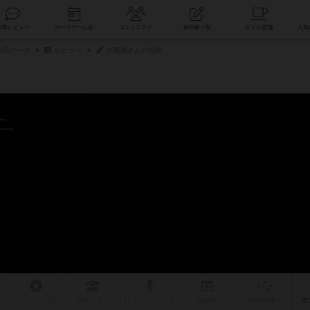
索
新着レビュー
ボードゲーム会
コミュニティ
掲示板一覧
作品データ
レビュー
白黒熊さんの投稿
年～
リプレイ
日記
戦略
・コツ
ルール
/インスト
掲示板
拡張/関連
作
次