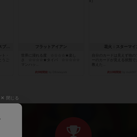
トランスオリエント・エクスプレス
フラットアイアン
花火：スターマイ
ント・
世界に浸れる度 ☆☆☆☆★楽し
自分のカードは見えず他の
とうご
さ ☆☆☆☆★タイパ ☆☆☆☆☆
ーのカードが見える状態で
マンハッ...
教えた...
約9時間前
by DKnewyork
約10時間前
by mob567
閉じる
、