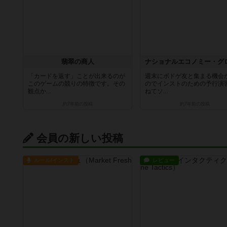
翡翠の商人
「カードを返す」ことが出来るのが
週末にボドゲ友と集まる機会
このゲームの競りの特徴です。その
のでインストのための予行演
観点か...
ねてソ...
約7年前
の投稿
約7年前
の投稿
会員の新しい投稿
ルール/インスト
レビュー