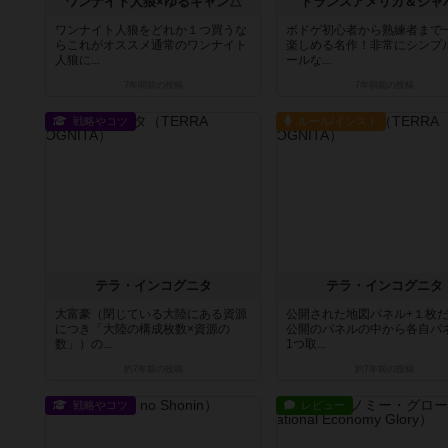
ワンナイト人狼×ゆるキャン△
トランスアメリカ＆ジャ
ワンナイト人狼をどれか１つ買うな
ボドゲ初心者から熟練者まで
らこれがオススメ通常のワンナイト
楽しめる名作！非常にシンプ
人狼に...
ールな...
7年弱前
の投稿
7年弱前
の投稿
戦略やコツ
ルール/インスト
テラ・インコグニタ
テラ・インコグニタ
大富豪（閉じている大陸にある資源
公開された地図パネル+１枚
につき「大陸の構成枚数×資源の
公開のパネルの中から各自パ
数」）の...
1つ取...
約7年前
の投稿
約7年前
の投稿
戦略やコツ
レビュー