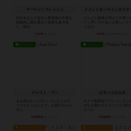
マーケットフレッシュ
メメントオンラインタクテ
目的あなたの店先に農産物の木箱を
どんどん物量が増えて大変に
戦略的に積み重ねて在庫を最大化
いく押し付け合いが楽しいゲ
し、競合...
り上が...
15分前
by jurong
35分前
by nekomanma222
レビュー
レビュー
ジャスト・ワン
ピタッコカルタ
まぁ面白かった‼️よくテレビとかの
ボドゲ相席会でプレイしまし
バラエティなんかで、お題がわから
がなが書かれたカードを2枚
ずに...
をつけ...
約2時間前
by みいやん
約3時間前
by みいやん
ルール/インスト
ルール/インスト