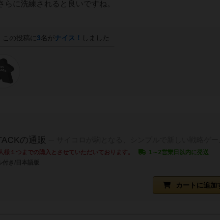
さらに洗練されると良いですね。
この投稿に
3
名が
ナイス！
しました
STACKの通販
サイコロが駒となる、シンプルで新しい戦略ゲー
人様１つまでの購入とさせていただいております。
1～2営業日以内に発送
ル付き/日本語版
カートに追加