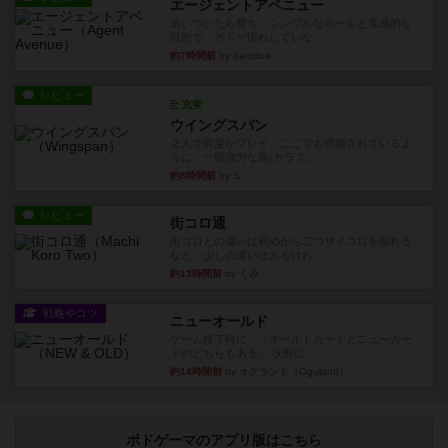
エージェントアベニュー
追いついたら勝ち。シンプルなルールと直感的な
目的で、ボドゲ慣れしていな...
約7時間前
by daisdice
レビュー
充実
ウイングスパン
２人で何度かプレイ。ここでも指摘されているよ
うに、一部強力な鳥(カラス...
約8時間前
by S
レビュー
街コロ通
街コロとの違いは初めから二つサイコロを振れる
など、少しの違いはあるけれ...
約13時間前
by くみ
戦略やコツ
ニューオールド
ゲーム終了時に、「オールドカードとニューカー
ドのどちらもある」 状態に...
約14時間前
by オグランド（Oguland）
ボドゲーマのアプリ版はこちら