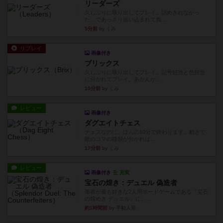
リーダーズ
久しぶりに取り出してプレイ。詰めきれなかっ
た…であっさり追い込まれて負...
5分前
by くみ
リプレイ
画像付き
ブリックス
久しぶりに取り出してプレイ。記号担当と色担当
に分かれてプレイ。あかんか...
10分前
by くみ
レビュー
画像付き
ダグエイトチェス
チェスなのに、ほんの10分で終わります。動きで
敵のコマの種類が分かれば...
17分前
by くみ
レビュー
画像付き
充実
宝石の煌き：デュエル 偽造者
筆者が最も好きな2人用ボードゲームである『宝石
の煌めき デュエル』に、...
約1時間前
by 手動人形