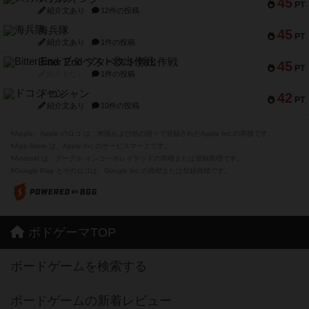
45
PT
紹介文あり
12件の投稿
海兵隊
45
PT
紹介文あり
1件の投稿
Bitter End ブタペスト救出作戦
45
PT
紹介文なし
1件の投稿
ドコジャン
42
PT
紹介文あり
10件の投稿
※Apple、Apple のロゴ は、米国および他の国々で登録されたApple Inc.の商標です。
※App Store は、Apple Inc.のサービスマークです。
※Android は、グーグル インコーポレイテッドの商標または登録商標です。
※Google Play とそのロゴは、Google Inc.の商標または登録商標です。
ボドゲーマTOP
ボードゲームを検索する
ボードゲームの新着レビュー