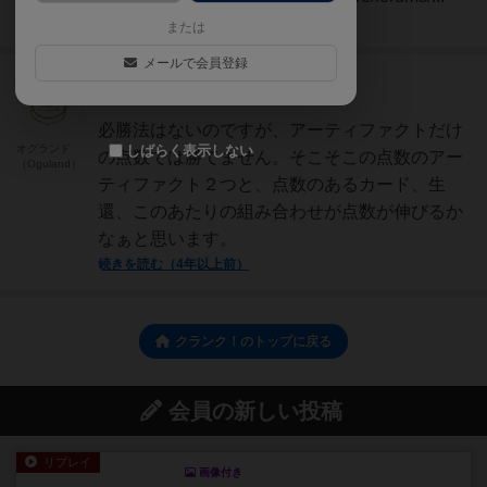
続きを読む（1年以上前）
または
メールで会員登録
神
415名
1名
必勝法はないのですが、アーティファクトだけ
オグランド
しばらく表示しない
の点数では勝てません。そこそこの点数のアー
（Oguland）
ティファクト２つと、点数のあるカード、生
還、このあたりの組み合わせが点数が伸びるか
なぁと思います。
続きを読む（4年以上前）
クランク！のトップに戻る
会員の新しい投稿
リプレイ
画像付き