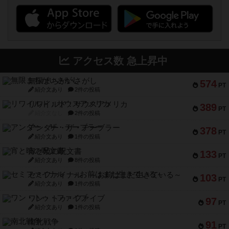
アクセス数 急上昇中
無限まちがいさがし
574
PT
紹介文あり
2件の投稿
リワイルド：サウスアメリカ
389
PT
紹介文なし
2件の投稿
アンダー・ザ・テーブラー
378
PT
紹介文あり
1件の投稿
宵と暁の呪文書
133
PT
紹介文あり
8件の投稿
セミファイナル ～お前はまだ生きている～
103
PT
紹介文あり
1件の投稿
ワン・トゥ・ファイブ
97
PT
紹介文あり
1件の投稿
南北戦争
91
PT