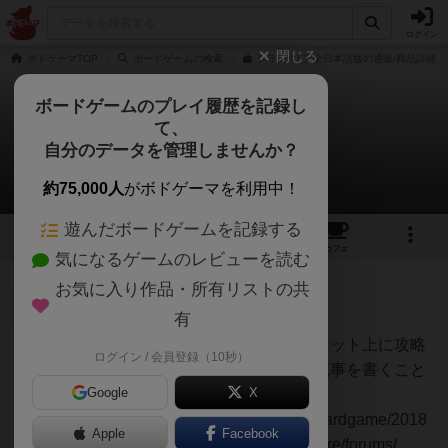
ログイン
閉じる
ボドゲーマTOP
ボードゲームの検索
クランク! 完全日本語版の通販/商品詳細
ボードゲームのプレイ履歴を記録し
て、
クランク！
自分のデータを管理しませんか？
2件の戦略やコツ
約75,000人
がボドゲーマを利用中！
遊んだボードゲームを記録する
14
4
36
208
トップ
画像
動画
レビュー
カフェ
気になるゲームのレビューを読む
お気に入り作品・所有リストの共
皇帝
1344名
5名
0
充実
有
強カードリストと全体の戦略。ネット上に攻略
ログイン / 会員登録（10秒）
akidoc
記事がほとんどないため、攻略記事を書くこと
Google
X
にしました。海外のサイト
（https://boardgamegeek.com/boardgame/2018
Apple
Facebook
08/clank-a-deck-building-adventure/forums/...