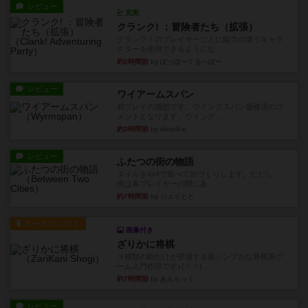
レビュー
充実
クランク! ：冒険者たち（拡張）
クランク！のプレイヤーごとに能力の違うキャラ
クターを使用できるようにな...
約2時間前
by ぽっぽーくるっぽー
レビュー
ワイアームスパン
初プレイの感想です。ウイングスパン履修済のコ
メントとなります。ウイング...
約3時間前
by daisdice
レビュー
ふたつの街の物語
タイルを4×4で並べて街づくりします。ただし、
街は各プレイヤーの間にあ...
約7時間前
by ジェイとと
ルール/インスト
画像付き
ざりかに将棋
３種類の駒だけが登場する超シンプルな将棋系ゲ
ーム入門作品です♪(＾＾)...
約7時間前
by あんちっく
レビュー