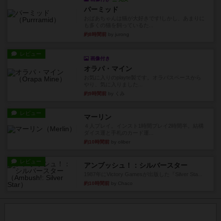
パーミッド
おばあちゃんは猫が大好きです!しかし、あまりに
も多くの猫を飼っているた...
約8時間前
by jurong
レビュー
画像付き
オラパ・マイン
お気に入りのplayte製です。オラパスペースから
やり、気に入りました...
約9時間前
by くみ
レビュー
マーリン
４人プレイ。インスト1時間プレイ2時間半。結構
ダイス運と手札のカード運...
約10時間前
by oliber
レビュー
アンブッシュ！：シルバースター
1987年にVictory Gamesが出版した『Silver Sta...
約10時間前
by Chaco