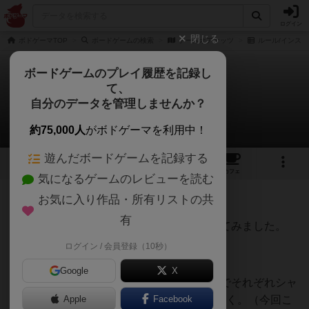
ログイン
閉じる
ボドゲーマTOP
ボードゲームの検索
チーズオアナッツ
ルール/インスト
ボードゲームのプレイ履歴を記録し
て、
チーズオアナッツ
自分のデータを管理しませんか？
ネロさんのルール/インスト
約75,000人
がボドゲーマを利用中！
遊んだボードゲームを記録する
3
1
トップ
画像
動画
レビュー
カフェ
気になるゲームのレビューを読む
お気に入り作品・所有リストの共
89名
0名
0
2ヶ月前
有
【非公式】二人用バリアントルールを考えてみました。
ログイン / 会員登録（10秒）
Google
X
１）チーズチップ・ナッツチップを裏向きでそれぞれシャ
ッフルし、各2枚ずつを裏向きのまま取り除く。（今回こ
Apple
Facebook