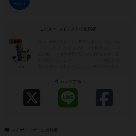
ナイス！
このルール/インストの投稿者
軽～中量級が中心です。 BGGの重さでいうと大体
大賢者
～2.7くらいまでが好きです。 それ以上になってく
ると面白くても稼働率が悪くなる傾向あり笑 「宝
石の煌き」の非公式ソロバリアントが想像以上のお
もしろさで、それをきっかけにソロボドゲにも目覚
ネロ
めました。
シェアする
マイボードゲーム登録者