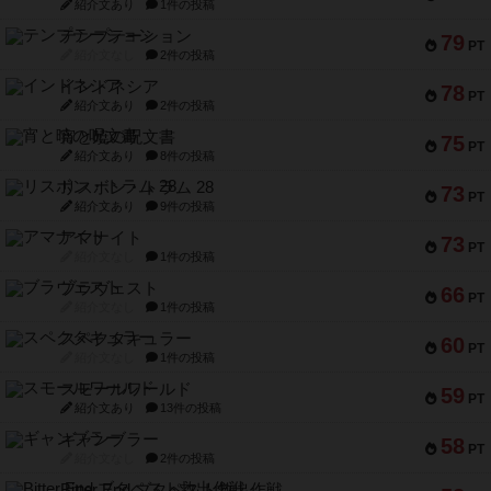
紹介文あり
1件の投稿
テンプテーション
79
PT
紹介文なし
2件の投稿
インドネシア
78
PT
紹介文あり
2件の投稿
宵と暁の呪文書
75
PT
紹介文あり
8件の投稿
リスボン・トラム 28
73
PT
紹介文あり
9件の投稿
アマナイト
73
PT
紹介文なし
1件の投稿
ブラヴェスト
66
PT
紹介文なし
1件の投稿
スペクタキュラー
60
PT
紹介文なし
1件の投稿
スモールワールド
59
PT
紹介文あり
13件の投稿
ギャンブラー
58
PT
紹介文なし
2件の投稿
Bitter End ブタペスト救出作戦