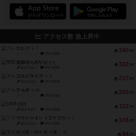
アクセス数 急上昇中
コレクト！
340
PT
紹介文なし
1件の投稿
無限まちがいさがし
322
PT
紹介文あり
2件の投稿
ガルフストライク
217
PT
紹介文あり
1件の投稿
クルティボ
203
PT
紹介文なし
1件の投稿
1809
112
PT
紹介文あり
1件の投稿
ファースト・イン・フライト
108
PT
紹介文あり
3件の投稿
モズビ－ズ・レイダ－ズ
94
PT