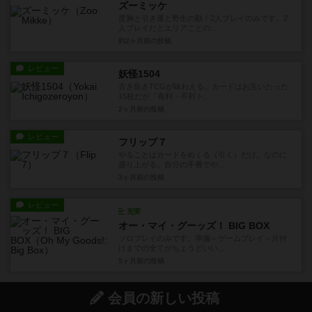
ズーミッケ
度胸と引き運と野生の勘！2人プレイのみです。2
人プレイだとエリアごとの...
約2ヶ月前
の投稿
レビュー
妖怪1504
古き良きTCGが味わえる。カードはお互いたった
15枚だが「有利・不利ト...
2ヶ月前
の投稿
レビュー
フリップ７
やることはカードをめくる（引く）だけ。なのに
盛り上がる。自分の手番でや...
3ヶ月前
の投稿
レビュー
充実
オー・マイ・グーッズ！ BIG BOX
ソロプレイのみです。準備～ゲームプレイ～片付
けまでの全てがちょうどいい...
5ヶ月前
の投稿
会員の新しい投稿