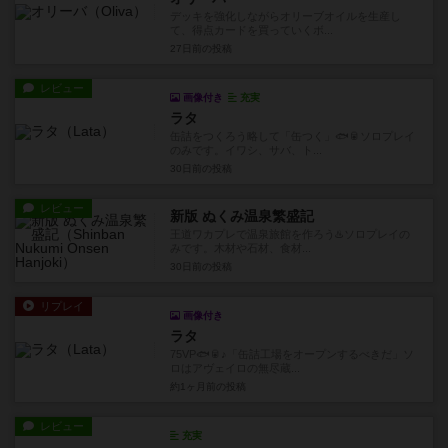
デッキを強化しながらオリーブオイルを生産し
て、得点カードを買っていくボ...
27日前
の投稿
レビュー
画像付き
充実
ラタ
缶詰をつくろう略して「缶つく」🐟🥫ソロプレイ
のみです。イワシ、サバ、ト...
30日前
の投稿
レビュー
新版 ぬくみ温泉繁盛記
王道ワカプレで温泉旅館を作ろう♨️ソロプレイの
みです。木材や石材、食材...
30日前
の投稿
リプレイ
画像付き
ラタ
75VP🐟🥫♪「缶詰工場をオープンするべきだ」ソ
ロはアヴェイロの無尽蔵...
約1ヶ月前
の投稿
レビュー
充実