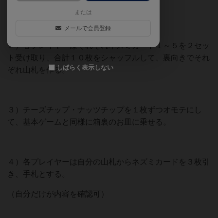
のゲームでは使用しない）
または
メールで会員登録
２）各プレイヤーはそれぞれネズミカード１～５を２セッ
ト受け取り、合計１０枚をシャッフルして、裏向きでそれ
しばらく表示しない
ぞれ山札を作る。
３）チーズチップ・ナッツチップを１枚ずつオモテにし
て、基本ゲームと同様に箱裏のお皿に乗せる。
４）各プレイヤーは自分の山札からネズミカードを３枚引
き、手札とする。
（自分だけが内容を確認可）