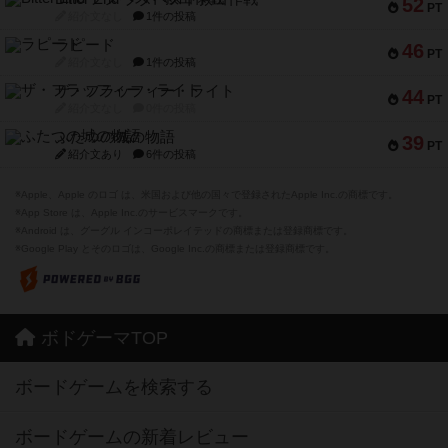
52
PT
紹介文なし
1件の投稿
ラピード
46
PT
紹介文なし
1件の投稿
ザ・フラッフィー・ライト
44
PT
紹介文なし
0件の投稿
ふたつの城の物語
39
PT
紹介文あり
6件の投稿
※Apple、Apple のロゴ は、米国および他の国々で登録されたApple Inc.の商標です。
※App Store は、Apple Inc.のサービスマークです。
※Android は、グーグル インコーポレイテッドの商標または登録商標です。
※Google Play とそのロゴは、Google Inc.の商標または登録商標です。
ボドゲーマTOP
ボードゲームを検索する
ボードゲームの新着レビュー