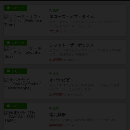
レビュー
充実
エコーズ・オブ・タイム
カードゲームにファイナルファンタジーのアクテ
ィブタイムバトル（もしくは...
22分前
by ジェイとと
レビュー
シャット・ザ・ボックス
とてもシンプルなダイスゲーム。2つのダイスを振
って、出目の合計を自分の...
約1時間前
by OSAっち
レビュー
充実
オバケだぞ～
対人アナログプレイ。簡単なルールで誰とでも遊
べるゲーム。こんなの子ども...
約2時間前
by おーちゃん
レビュー
充実
南北戦争
1983年にVictory Gamesが出版した『The Civil ...
約6時間前
by Chaco