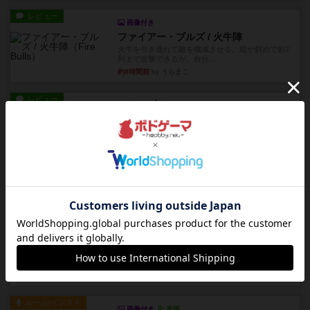
レビュー
画像付き
ファイアー・ブルズ / 火牛陣
火牛を引き連れて敵を殲滅させる。縦か斜めで前2
列まで攻撃できるが、自分...
約8時間前
by うらまこ
レビュー
フリップ７
カードをめくるかパスをするかを決めてパスした
時のカード数字が得点になる...
約8時間前
by mob567
レビュー
コンセプト
親のプレイヤーがお題を決めて限られたヒントの
中から他のプレイヤーに当て...
約8時間前
by mob567
レビュー
海兵隊
1988年にVictory Gamesが出版した
『Leathernec...
約8時間前
by Chaco
ルール/インスト
画像付き
充実