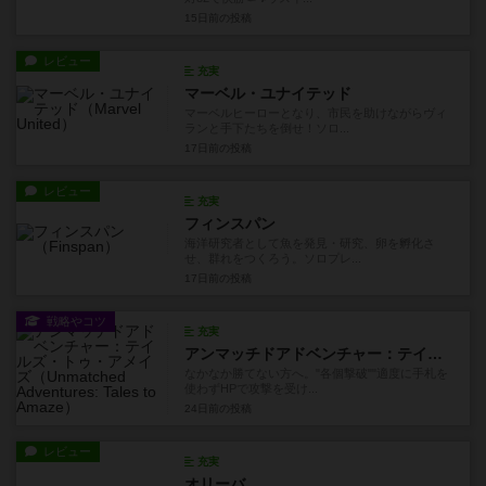
15日前
の投稿
レビュー
充実
マーベル・ユナイテッド
マーベルヒーローとなり、市民を助けながらヴィ
ランと手下たちを倒せ！ソロ...
17日前
の投稿
レビュー
充実
フィンスパン
海洋研究者として魚を発見・研究、卵を孵化さ
せ、群れをつくろう。ソロプレ...
17日前
の投稿
戦略やコツ
充実
アンマッチドアドベンチャー：テイルズ・トゥ・アメイズ
なかなか勝てない方へ。"各個撃破""適度に手札を
使わずHPで攻撃を受け...
24日前
の投稿
レビュー
充実
オリーバ