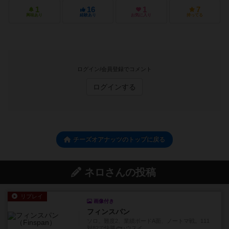
1
16
1
7
興味あり
経験あり
お気に入り
持ってる
ログイン/会員登録でコメント
ログインする
チーズオアナッツのトップに戻る
ネロさんの投稿
リプレイ
画像付き
フィンスパン
ソロ。難度2、業績ボードA面、ノートマ戦。111
対82で快勝🐟♪ウスイ...