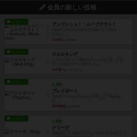
会員の新しい投稿
レビュー
アンブッシュ！：ムーブアウト！
1984年にVictory Gamesが出版した『Move
Out！』...
14分前
by Chaco
レビュー
スカルキング
とにかく楽しい！最高のゲームではと思います。
ルールは多少ゲーム慣れした...
29分前
by ジェイとと
レビュー
充実
プレイボーイ
1986年にVictory Gamesが出版した『Playboy』
は、...
約1時間前
by Chaco
レビュー
充実
クリーグ
某動画サイトを眺めてたら、海外の方が紹介して