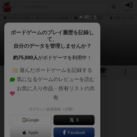
ログイン
閉じる
ボドゲーマTOP
ボードゲームの検索
ぬくみ温泉繁盛記
新版 ぬくみ温泉
ボードゲームのプレイ履歴を記録し
て、
新版 ぬくみ温泉繁盛記
自分のデータを管理しませんか？
ネロさんのレビュー
約75,000人
がボドゲーマを利用中！
遊んだボードゲームを記録する
4
1
13
52
トップ
画像
動画
レビュー
カフェ
気になるゲームのレビューを読む
お気に入り作品・所有リストの共
190名
2名
0
29日前
有
ログイン / 会員登録（10秒）
王道ワカプレで温泉旅館を作ろう♨️
Google
X
Apple
Facebook
ソロプレイのみです。