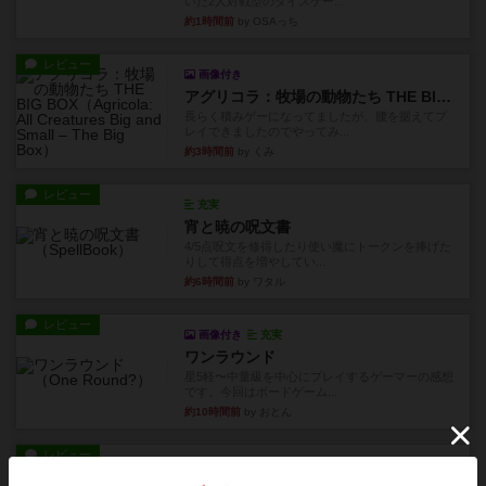
いた2人対戦型のダイスゲー...
約1時間前
by OSAっち
レビュー
画像付き
アグリコラ：牧場の動物たち THE BIG BOX
長らく積みゲーになってましたが、腰を据えてプ
レイできましたのでやってみ...
約3時間前
by くみ
レビュー
充実
宵と暁の呪文書
4/5点呪文を修得したり使い魔にトークンを捧げた
りして得点を増やしてい...
約6時間前
by ワタル
レビュー
画像付き
充実
ワンラウンド
星5軽〜中量級を中心にプレイするゲーマーの感想
です。今回はボードゲーム...
約10時間前
by おとん
レビュー
充実