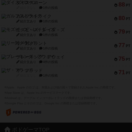
ダイススローン
88
PT
紹介文なし
1件の投稿
ガルフストライク
80
PT
紹介文あり
1件の投稿
モズビ－ズ・レイダ－ズ
79
PT
紹介文あり
1件の投稿
リー対グラント
77
PT
紹介文あり
1件の投稿
ブレーキング・アウェイ
75
PT
紹介文あり
4件の投稿
ザ・フラッド
71
PT
紹介文なし
1件の投稿
※Apple、Apple のロゴ は、米国および他の国々で登録されたApple Inc.の商標です。
※App Store は、Apple Inc.のサービスマークです。
※Android は、グーグル インコーポレイテッドの商標または登録商標です。
※Google Play とそのロゴは、Google Inc.の商標または登録商標です。
ボドゲーマTOP