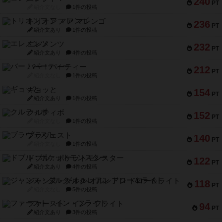
240
PT
紹介文なし
1件の投稿
トリオンフ ア マレンゴ
236
PT
紹介文あり
1件の投稿
エレメンツ
232
PT
紹介文あり
4件の投稿
バー！パーティー
212
PT
紹介文なし
1件の投稿
ギョッと
154
PT
紹介文あり
1件の投稿
クルティボ
152
PT
紹介文なし
1件の投稿
ブラヴェスト
140
PT
紹介文なし
1件の投稿
ドブル：ポケットモンスター
122
PT
紹介文あり
4件の投稿
ジャンヌ・ダルク-オルレアン ドロー＆ライト
118
PT
紹介文なし
5件の投稿
ファースト・イン・フライト
94
PT
紹介文あり
3件の投稿