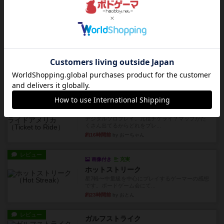
花火
ずっと前のドイツ年間ゲーム大賞ながら、シンプ
ルで簡単な小ゲームで今でも...
約12時間前
by tamio
レビュー
無限まちがいさがし
6つの場面カード（表、裏で違う絵）が何枚かあ
り、そのうち3つ選んで、同...
約15時間前
by ジェイとと
レビュー
充実
チケットトゥライド / チケットトゥライドアメリカ
デジタルソロプレイ。元祖チケライ？マップがた
くさん出てるからどれをプレ...
約16時間前
by おーちゃん
レビュー
画像付き
充実
ホットストリーク
星7軽〜中量級を中心にプレイするゲーマーの感想
です。ボードゲーム会にて...
約23時間前
by おとん
レビュー
ガルフストライク