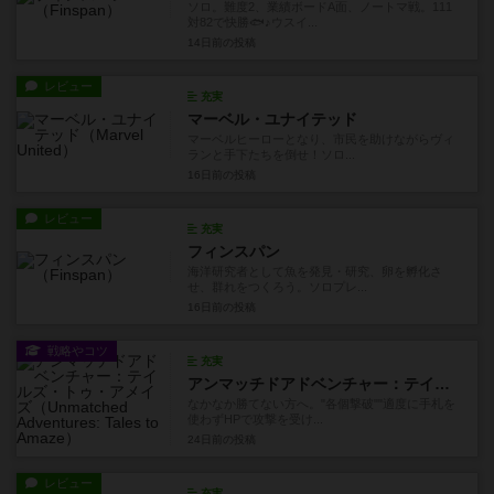
ソロ。難度2、業績ボードA面、ノートマ戦。111
対82で快勝🐟♪ウスイ...
14日前
の投稿
レビュー
充実
マーベル・ユナイテッド
マーベルヒーローとなり、市民を助けながらヴィ
ランと手下たちを倒せ！ソロ...
16日前
の投稿
レビュー
充実
フィンスパン
海洋研究者として魚を発見・研究、卵を孵化さ
せ、群れをつくろう。ソロプレ...
16日前
の投稿
戦略やコツ
充実
アンマッチドアドベンチャー：テイルズ・トゥ・アメイズ
なかなか勝てない方へ。"各個撃破""適度に手札を
使わずHPで攻撃を受け...
24日前
の投稿
レビュー
充実