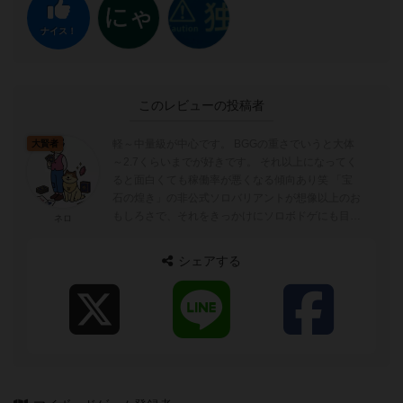
ナイス！
このレビューの投稿者
軽～中量級が中心です。 BGGの重さでいうと大体
大賢者
～2.7くらいまでが好きです。 それ以上になってく
ると面白くても稼働率が悪くなる傾向あり笑 「宝
石の煌き」の非公式ソロバリアントが想像以上のお
もしろさで、それをきっかけにソロボドゲにも目覚
ネロ
めました。
シェアする