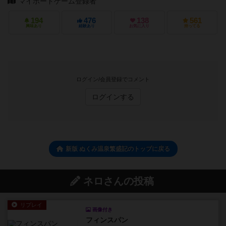
マイボードゲーム登録者
194
476
138
561
興味あり
経験あり
お気に入り
持ってる
ログイン/会員登録でコメント
ログインする
新版 ぬくみ温泉繁盛記のトップに戻る
ネロさんの投稿
リプレイ
画像付き
フィンスパン