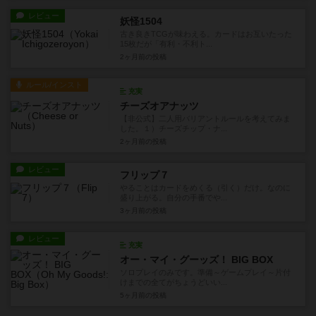
レビュー
妖怪1504
古き良きTCGが味わえる。カードはお互いたった
15枚だが「有利・不利ト...
2ヶ月前
の投稿
ルール/インスト
充実
チーズオアナッツ
【非公式】二人用バリアントルールを考えてみま
した。１）チーズチップ・ナ...
2ヶ月前
の投稿
レビュー
フリップ７
やることはカードをめくる（引く）だけ。なのに
盛り上がる。自分の手番でや...
3ヶ月前
の投稿
レビュー
充実
オー・マイ・グーッズ！ BIG BOX
ソロプレイのみです。準備～ゲームプレイ～片付
けまでの全てがちょうどいい...
5ヶ月前
の投稿