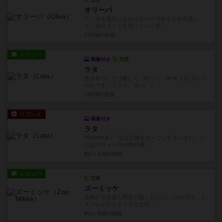
オリーバ
デッキを強化しながらオリーブオイルを生産し
て、得点カードを買っていくボ...
27日前
の投稿
レビュー
画像付き
充実
ラタ
缶詰をつくろう略して「缶つく」🐟🥫ソロプレイ
のみです。イワシ、サバ、ト...
29日前
の投稿
リプレイ
画像付き
ラタ
75VP🐟🥫♪「缶詰工場をオープンするべきだ」ソ
ロはアヴェイロの無尽蔵...
約1ヶ月前
の投稿
レビュー
充実
ズーミッケ
度胸と引き運と野生の勘！2人プレイのみです。2
人プレイだとエリアごとの...
約2ヶ月前
の投稿