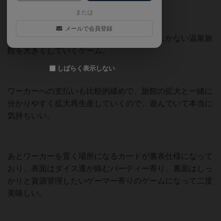
または
メールで会員登録
木材や石材、食材を調達して、最初は受付しかない温泉旅
館を大きくしていくゲーム。
しばらく表示しない
ワーカーへの支払いも比較的緩めで、旅館の拡大と一緒に
分かりやすく拡大再生産していくので、遊んでいて本当に
気持ちいい。
あとワーカーを置く場所になるカードが裏表仕様になって
おり、表面はダイス運が絡むパーティー寄り、裏面はしっ
かりと資源管理したいゲーマー寄りのゲームになって二度
美味しい。