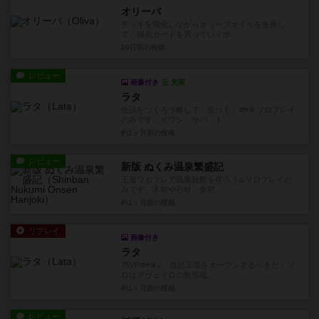
オリーバ
デッキを強化しながらオリーブオイルを生産し
て、得点カードを買っていくボ...
29日前
の投稿
レビュー
画像付き
充実
ラタ
缶詰をつくろう略して「缶つく」🐟🥫ソロプレイ
のみです。イワシ、サバ、ト...
約1ヶ月前
の投稿
レビュー
新版 ぬくみ温泉繁盛記
王道ワカプレで温泉旅館を作ろう♨️ソロプレイの
みです。木材や石材、食材...
約1ヶ月前
の投稿
リプレイ
画像付き
ラタ
75VP🐟🥫♪「缶詰工場をオープンするべきだ」ソ
ロはアヴェイロの無尽蔵...
約1ヶ月前
の投稿
レビュー