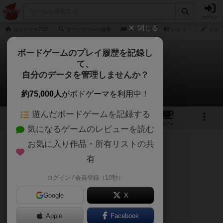
ログイン
閉じる
ボドゲーマTOP
ボードゲームの検索
ズーミッケ
レビュー
ネロさ
ボードゲームのプレイ履歴を記録し
て、
ズーミッケ
自分のデータを管理しませんか？
ネロさんのレビュー
約75,000人
がボドゲーマを利用中！
遊んだボードゲームを記録する
2
2
1
トップ
画像
動画
レビュー
カフェ
気になるゲームのレビューを読む
お気に入り作品・所有リストの共
205名
2名
0
2ヶ月前
有
ログイン / 会員登録（10秒）
度胸と引き運と野生の勘！
Google
X
Apple
Facebook
2人プレイのみです。