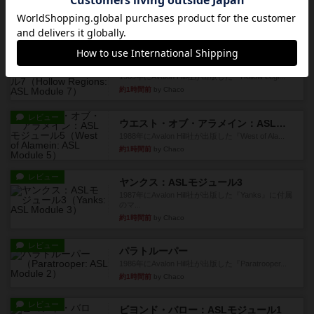
『Squad Leader』用の追加マップとして発売され
たマップ#11...
約1時間前
by Chaco
レビュー
ホロウレギオンズ：ASLモジュール7
1989年にAvalon Hill社が出版した『Hollow Legi...
約1時間前
by Chaco
レビュー
ウエスト・オブ・アラメイン：ASLモジュール5
1988年にAvalon Hill社が出版した『West of Ala...
約1時間前
by Chaco
レビュー
ヤンクス：ASLモジュール3
1987年にAvalon Hill社が出版した『Yanks』に付属
のマ...
約1時間前
by Chaco
レビュー
パラトルーパー
1986年にAvalon Hill社が出版した『Paratrooper...
約1時間前
by Chaco
レビュー
ビヨンド・バロー：ASLモジュール1