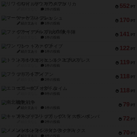
リワイルド：サウスアメリカ
552
PT
紹介文なし
2件の投稿
マーケットフレッシュ
170
PT
紹介文あり
1件の投稿
ファイアー・ブルズ / 火牛陣
141
PT
紹介文なし
1件の投稿
ワン・トゥ・ファイブ
122
PT
紹介文あり
1件の投稿
トランスオリエント・エクスプレス
119
PT
紹介文なし
1件の投稿
フラットアイアン
118
PT
紹介文なし
2件の投稿
エコーズ・オブ・タイム
118
PT
紹介文なし
8件の投稿
南北戦争
79
PT
紹介文あり
1件の投稿
キャプテン・フリップ：イスラ・ボンバ
72
PT
紹介文なし
2件の投稿
メメントオンラインタクティクス
70
PT
紹介文あり
4件の投稿