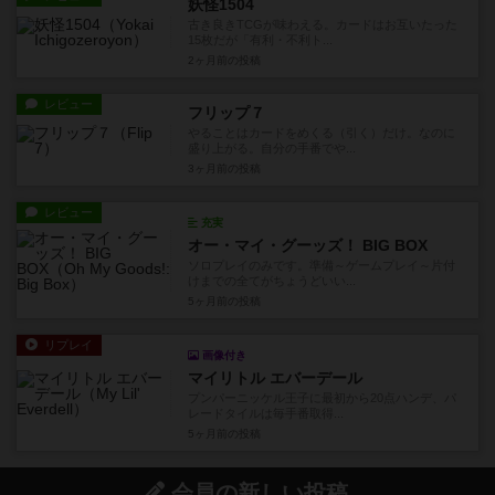
妖怪1504
古き良きTCGが味わえる。カードはお互いたった
15枚だが「有利・不利ト...
2ヶ月前
の投稿
レビュー
フリップ７
やることはカードをめくる（引く）だけ。なのに
盛り上がる。自分の手番でや...
3ヶ月前
の投稿
レビュー
充実
オー・マイ・グーッズ！ BIG BOX
ソロプレイのみです。準備～ゲームプレイ～片付
けまでの全てがちょうどいい...
5ヶ月前
の投稿
リプレイ
画像付き
マイリトル エバーデール
プンパーニッケル王子に最初から20点ハンデ、パ
レードタイルは毎手番取得...
5ヶ月前
の投稿
会員の新しい投稿