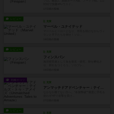
ソロ。難度2、業績ボードA面、ノートマ戦。111
対82で快勝🐟♪ウスイ...
17日前
の投稿
レビュー
充実
マーベル・ユナイテッド
マーベルヒーローとなり、市民を助けながらヴィ
ランと手下たちを倒せ！ソロ...
19日前
の投稿
レビュー
充実
フィンスパン
海洋研究者として魚を発見・研究、卵を孵化さ
せ、群れをつくろう。ソロプレ...
19日前
の投稿
戦略やコツ
充実
アンマッチドアドベンチャー：テイルズ・トゥ・アメイズ
なかなか勝てない方へ。"各個撃破""適度に手札を
使わずHPで攻撃を受け...
27日前
の投稿
レビュー
充実