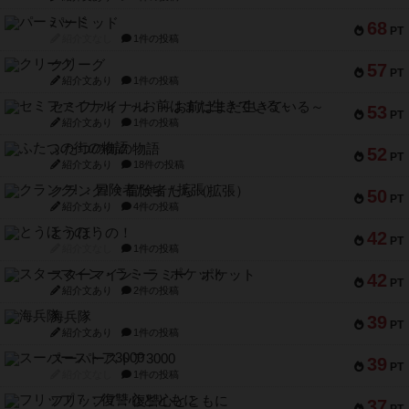
パーミッド
68
PT
紹介文なし
1件の投稿
クリーグ
57
PT
紹介文あり
1件の投稿
セミファイナル ～お前はまだ生きている～
53
PT
紹介文あり
1件の投稿
ふたつの街の物語
52
PT
紹介文あり
18件の投稿
クランク! ：冒険者たち（拡張）
50
PT
紹介文あり
4件の投稿
とうほうの！
42
PT
紹介文なし
1件の投稿
スターマイン・ラミー ポケット
42
PT
紹介文あり
2件の投稿
海兵隊
39
PT
紹介文あり
1件の投稿
スーパーストア3000
39
PT
紹介文なし
1件の投稿
フリップ７：復讐心とともに
37