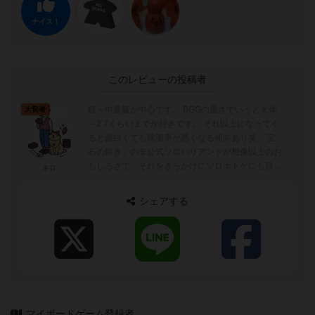
ナイス！
このレビューの投稿者
軽～中量級が中心です。 BGGの重さでいうと大体
大賢者
～2.7くらいまでが好きです。 それ以上になってく
ると面白くても稼働率が悪くなる傾向あり笑 「宝
石の煌き」の非公式ソロバリアントが想像以上のお
もしろさで、それをきっかけにソロボドゲにも目覚
ネロ
めました。
シェアする
マイボードゲーム登録者