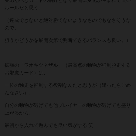
集めるべきカードの指針となり展開に変化が生まれて良い
ルールだと思う。
（達成できないと絶対勝てないようなものでもなさそうな
ので、
狙うかどうかを展開次第で判断できるバランスも良い。）
拡張の「ワオキツネザル」（最高点の動物が強制脱走する
お邪魔カード）は、
一位の独走を抑制する役割なんだと思うが（違ったらごめ
んなさい）、
自分の動物が逃げても他プレイヤーの動物が逃げても盛り
上がるから、
最初から入れて遊んでも良い気がする 笑