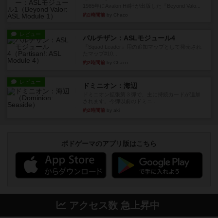
1985年にAvalon Hill社が出版した『Beyond Valo...
約1時間前
by Chaco
レビュー
パルチザン：ASLモジュール4
『Squad Leader』用の追加マップとして発売され
たマップ#10...
約2時間前
by Chaco
レビュー
ドミニオン：海辺
ドミニオン拡張第３弾で、主に持続カードが追加
されます。今弾以前のドミニ...
約2時間前
by aki
ボドゲーマのアプリ版はこちら
アクセス数 急上昇中