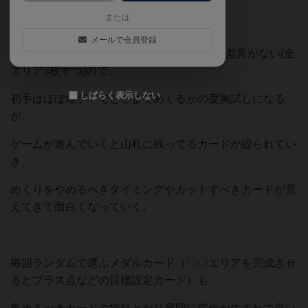
または
メールで会員登録
2人プレイだとエリアごとのカード総枚数に差異がない(全
エリア2枚ずつ)ので、
しばらく表示しない
初手はほぼ運ゲーでどこまでめくるかの度胸試しになる
が、
ゲームが進んでいくと山札に残ってるカードが絞られてい
き、
めくりをやめるべきタイミングやカットすべきカードが見
えてきて面白くなっていく。
毎回ランダムで選ぶメダルカード（〇〇エリアを完成させ
るとプラス点などの目標設定カード）も、