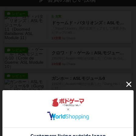
レビュー
充実
ドゥームド・バタリオンズ：ASLモジュール11
『Squad Leader』用の追加マップとして発売され
たマップの#9...
11分前
by Chaco
レビュー
クロワ・ド・ゲール：ASLモジュール10
1992年にAvalon Hill社が出版した『Croix de Gu...
23分前
by Chaco
レビュー
ガンホー：ASLモジュール9
1992年にAvalon Hill社が出版した『Gung Ho！』
に付...
32分前
by Chaco
レビュー
コード・オブ・ブシドー：ASLモジュール8
1991年にAvalon Hill社が出版した『Code of Bus...
38分前
by Chaco
レビュー
ザ・ラスト・フラー：ASLモジュール6