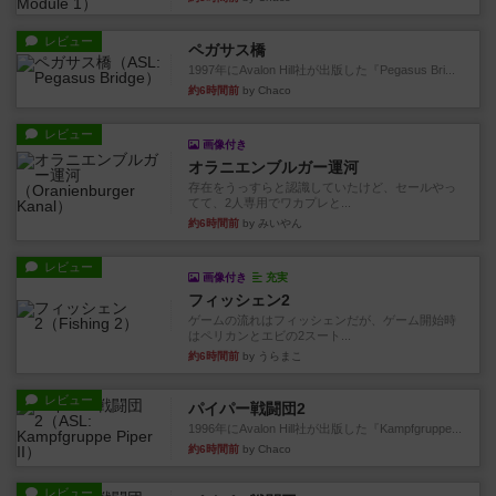
レビュー
ペガサス橋
1997年にAvalon Hill社が出版した『Pegasus Bri...
約6時間前
by Chaco
レビュー
画像付き
オラニエンブルガー運河
存在をうっすらと認識していたけど、セールやっ
てて、2人専用でワカプレと...
約6時間前
by みいやん
レビュー
画像付き
充実
フィッシェン2
ゲームの流れはフィッシェンだが、ゲーム開始時
はペリカンとエビの2スート...
約6時間前
by うらまこ
レビュー
パイパー戦闘団2
1996年にAvalon Hill社が出版した『Kampfgruppe...
約6時間前
by Chaco
レビュー