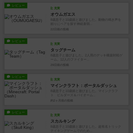
レビュー
充実
オウムガエス
8歳息子と10歳娘と遊びました。動物の鳴き声を
頼りにペアを探す神経衰弱...
22日前
の投稿
レビュー
充実
タッグチーム
8歳息子と遊びました。2人用のデッキ構築対戦ゲ
ーム。12人のファイター...
29日前
の投稿
レビュー
充実
マインクラフト：ポータルダッシュ
8歳息子と10歳娘と遊びました。マインクラフ
ト ビルダーズ＆バイオーム...
約2ヶ月前
の投稿
レビュー
充実
スカルキング
8歳息子と10歳娘と遊びました。超有名トリック
テイキングゲームでのため...