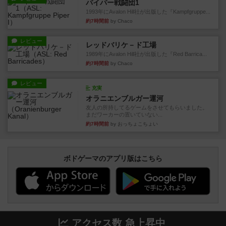
パイパー戦闘団1
1993年にAvalon Hill社が出版した『Kampfgruppe...
約7時間前
by Chaco
レビュー
レッドバリケ－ド工場
1989年にAvalon Hill社が出版した『Red Barrica...
約7時間前
by Chaco
レビュー
充実
オラニエンブルガー運河
友人の所持してるゲームをさせてもらいました。
まだワーカーの置いていない...
約7時間前
by おっちょこちょい
ボドゲーマのアプリ版はこちら
アクセス数 急上昇中