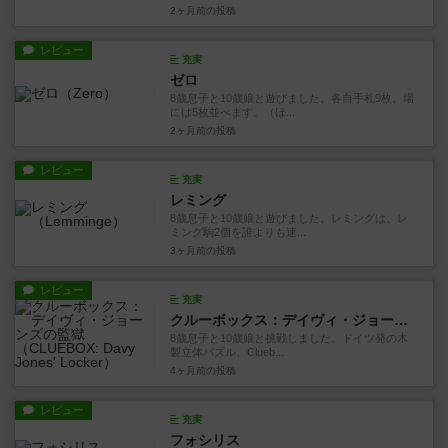
2ヶ月前
の投稿
レビュー
充実
ゼロ
8歳息子と10歳娘と遊びました。各自手札9枚、場
には5枚並べます。（ほ...
2ヶ月前
の投稿
レビュー
充実
レミング
8歳息子と10歳娘と遊びました。レミングは、レ
ミング駒2個を誰よりも速...
3ヶ月前
の投稿
レビュー
充実
クルーボックス：デイヴィ・ジョーンズの監獄
8歳息子と10歳娘と挑戦しました。ドイツ発の木
製立体パズル、Clueb...
4ヶ月前
の投稿
レビュー
充実
フォシリス