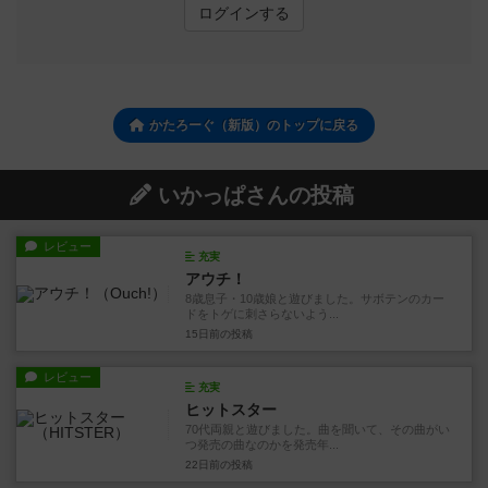
ログインする
かたろーぐ（新版）のトップに戻る
いかっぱさんの投稿
レビュー
充実
アウチ！
8歳息子・10歳娘と遊びました。サボテンのカー
ドをトゲに刺さらないよう...
15日前
の投稿
レビュー
充実
ヒットスター
70代両親と遊びました。曲を聞いて、その曲がい
つ発売の曲なのかを発売年...
22日前
の投稿