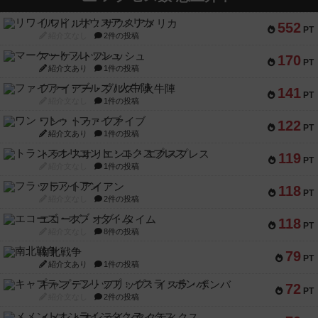
リワイルド：サウスアメリカ
552
PT
紹介文なし
2件の投稿
マーケットフレッシュ
170
PT
紹介文あり
1件の投稿
ファイアー・ブルズ / 火牛陣
141
PT
紹介文なし
1件の投稿
ワン・トゥ・ファイブ
122
PT
紹介文あり
1件の投稿
トランスオリエント・エクスプレス
119
PT
紹介文なし
1件の投稿
フラットアイアン
118
PT
紹介文なし
2件の投稿
エコーズ・オブ・タイム
118
PT
紹介文なし
8件の投稿
南北戦争
79
PT
紹介文あり
1件の投稿
キャプテン・フリップ：イスラ・ボンバ
72
PT
紹介文なし
2件の投稿
メメントオンラインタクティクス