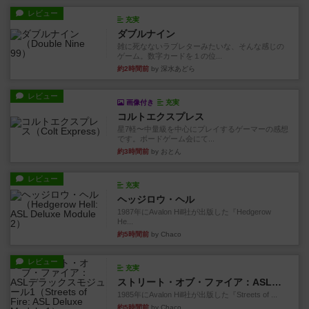
レビュー
充実
ダブルナイン
雑に死なないラブレターみたいな、そんな感じの
ゲーム。数字カードを１の位...
約2時間前
by 深水あどら
レビュー
画像付き
充実
コルトエクスプレス
星7軽〜中量級を中心にプレイするゲーマーの感想
です。ボードゲーム会にて...
約3時間前
by おとん
レビュー
充実
ヘッジロウ・ヘル
1987年にAvalon Hill社が出版した『Hedgerow
He...
約5時間前
by Chaco
レビュー
充実
ストリート・オブ・ファイア：ASLデラックスモジュール1
1985年にAvalon Hill社が出版した『Streets of ...
約5時間前
by Chaco