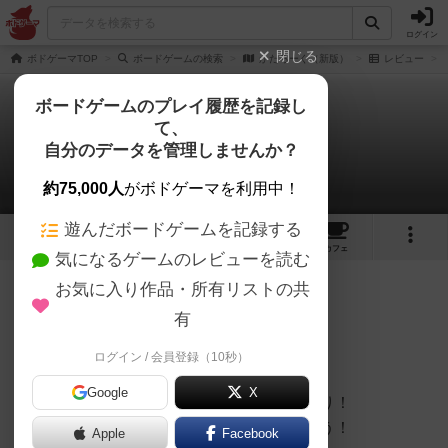
ログイン
閉じる
ボドゲーマTOP
ボードゲームの検索
かたろーぐ（新版）
レビュー
ボードゲームのプレイ履歴を記録し
て、
かたろーぐ（新版）
自分のデータを管理しませんか？
いかっぱさんのレビュー
約75,000人
がボドゲーマを利用中！
遊んだボードゲームを記録する
1
2
17
トップ
画像
動画
レビュー
カフェ
気になるゲームのレビューを読む
お気に入り作品・所有リストの共
400名
1名
0
2年以上前
有
ログイン / 会員登録（10秒）
5歳息子と7歳娘と遊びました。
Google
X
お家にある図鑑やチラシがゲームに早変わり！
質問をして、出題者の好きなものを当てよう！
Apple
Facebook