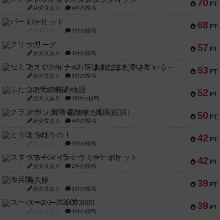
70
PT
紹介文あり
4件の投稿
パーミッド
68
PT
紹介文なし
1件の投稿
クリーグ
57
PT
紹介文あり
1件の投稿
セミファイナル ～お前はまだ生きている～
53
PT
紹介文あり
1件の投稿
ふたつの街の物語
52
PT
紹介文あり
18件の投稿
クランク! ：冒険者たち（拡張）
50
PT
紹介文あり
4件の投稿
とうほうの！
42
PT
紹介文なし
1件の投稿
スターマイン・ラミー ポケット
42
PT
紹介文あり
2件の投稿
海兵隊
39
PT
紹介文あり
1件の投稿
スーパーストア3000
39
PT
紹介文なし
1件の投稿