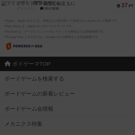
フリップ７：復讐心とともに
37
PT
紹介文なし
2件の投稿
※Apple、Apple のロゴ は、米国および他の国々で登録されたApple Inc.の商標です。
※App Store は、Apple Inc.のサービスマークです。
※Android は、グーグル インコーポレイテッドの商標または登録商標です。
※Google Play とそのロゴは、Google Inc.の商標または登録商標です。
ボドゲーマTOP
ボードゲームを検索する
ボードゲームの新着レビュー
ボードゲーム会情報
メカニクス特集