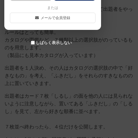
または
子供たちがとても気に入ってくれて、競って出題者をやっ
ているので、レビューしたいと思います。
メールで会員登録
ルールはとっても簡単。
カタログや図鑑など、７種類以上の選択肢がのっているも
しばらく表示しない
のを用意します。
（製品にも見本カタログが入っています）
出題者を１人決め、その人はカタログの選択肢の中で「好
きなもの」を考え、「ふきだし」をそれらのすきなものの
上に置いていきます。
出題者はカード７枚「しるし」の面を他の人には見られな
いように注意しながら、置いてある「ふきだし」の「しる
し」を見て、左から好きな順番に並べます。
７枚並べ終わったら、４位だけを公開します。