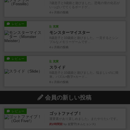
7歳息子と9歳娘と遊びました。恐竜の骨の化石が
いっぱいでてくるボードゲ...
4ヶ月前
の投稿
レビュー
充実
モンスターマイスター
8歳息子と10歳娘と遊びました。一見するとシン
プルなメモリーゲームです...
4ヶ月前
の投稿
レビュー
充実
スライド
8歳息子と10歳娘と遊びました。悩ましいのに簡
単。パズル×数字×カード...
8ヶ月前
の投稿
会員の新しい投稿
レビュー
ゴットファイブ！
運要素があり楽しめました。またやりたいです。
約2時間前
by 金賢守(キムヒョンス)