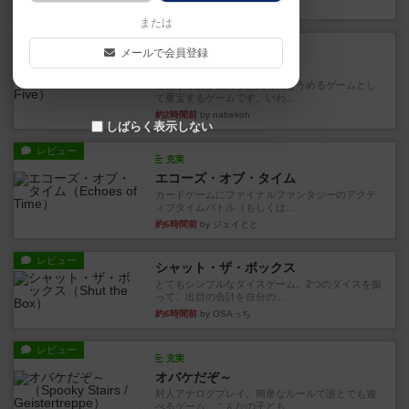
26分前
by toyota
または
レビュー
充実
メールで会員登録
ワン・トゥ・ファイブ
とにかくお手軽にすき間時間をうめるゲームとし
て重宝するゲームです。いわ...
約2時間前
by nabekoh
しばらく表示しない
レビュー
充実
エコーズ・オブ・タイム
カードゲームにファイナルファンタジーのアクテ
ィブタイムバトル（もしくは...
約6時間前
by ジェイとと
レビュー
シャット・ザ・ボックス
とてもシンプルなダイスゲーム。2つのダイスを振
って、出目の合計を自分の...
約6時間前
by OSAっち
レビュー
充実
オバケだぞ～
対人アナログプレイ。簡単なルールで誰とでも遊
べるゲーム。こんなの子ども...