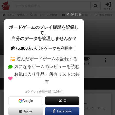
ログイン
閉じる
ボドゲーマTOP
ボードゲームの検索
かたろーぐ（新版）
拡張版/関連
ボードゲームのプレイ履歴を記録し
て、
かたろーぐ（新版）
自分のデータを管理しませんか？
拡張/関連作品 0件
約75,000人
がボドゲーマを利用中！
遊んだボードゲームを記録する
1
2
17
トップ
画像
動画
レビュー
カフェ
気になるゲームのレビューを読む
お気に入り作品・所有リストの共
有
会員の新しい投稿
ログイン / 会員登録（10秒）
レビュー
充実
Google
X
アンダー・ザ・テーブラー
笑えるバカゲームを集めているライトゲーマーと
Apple
Facebook
してのレビューです。正体隠...