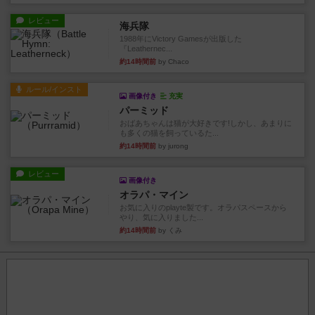
レビュー
海兵隊
1988年にVictory Gamesが出版した
『Leathernec...
約14時間前
by Chaco
ルール/インスト
画像付き
充実
パーミッド
おばあちゃんは猫が大好きです!しかし、あまりに
も多くの猫を飼っているた...
約14時間前
by jurong
レビュー
画像付き
オラパ・マイン
お気に入りのplayte製です。オラパスペースから
やり、気に入りました...
約14時間前
by くみ