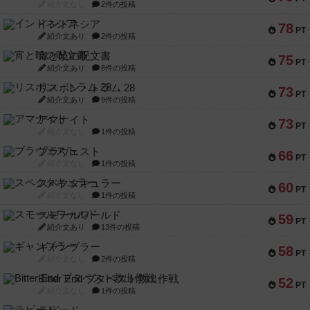
紹介文なし
2件の投稿
インドネシア
78
PT
紹介文あり
2件の投稿
宵と暁の呪文書
75
PT
紹介文あり
8件の投稿
リスボン・トラム 28
73
PT
紹介文あり
9件の投稿
アマナイト
73
PT
紹介文なし
1件の投稿
ブラヴェスト
66
PT
紹介文なし
1件の投稿
スペクタキュラー
60
PT
紹介文なし
1件の投稿
スモールワールド
59
PT
紹介文あり
13件の投稿
ギャンブラー
58
PT
紹介文なし
2件の投稿
Bitter End ブタペスト救出作戦
52
PT
紹介文なし
1件の投稿