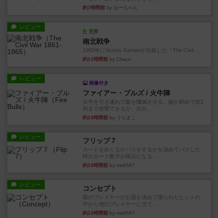
約7時間前
by おーちゃん
レビュー
充実
南北戦争
1983年にVictory Gamesが出版した『The Civil ...
約11時間前
by Chaco
レビュー
画像付き
ファイアー・ブルズ / 火牛陣
火牛を引き連れて敵を殲滅させる。縦か斜めで前2
列まで攻撃できるが、自分...
約13時間前
by うらまこ
レビュー
フリップ７
カードをめくるかパスをするかを決めてパスした
時のカード数字が得点になる...
約13時間前
by mob567
レビュー
コンセプト
親のプレイヤーがお題を決めて限られたヒントの
中から他のプレイヤーに当て...
約13時間前
by mob567