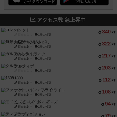
アクセス数 急上昇中
コレクト！
340
PT
紹介文なし
1件の投稿
無限まちがいさがし
322
PT
紹介文あり
2件の投稿
ガルフストライク
217
PT
紹介文あり
1件の投稿
クルティボ
203
PT
紹介文なし
1件の投稿
1809
112
PT
紹介文あり
1件の投稿
ファースト・イン・フライト
108
PT
紹介文あり
3件の投稿
モズビ－ズ・レイダ－ズ
94
PT
紹介文あり
1件の投稿
テンプテーション
79
PT