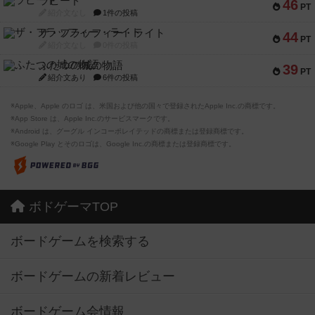
ラピード
46
PT
紹介文なし
1件の投稿
ザ・フラッフィー・ライト
44
PT
紹介文なし
0件の投稿
ふたつの城の物語
39
PT
紹介文あり
6件の投稿
※Apple、Apple のロゴ は、米国および他の国々で登録されたApple Inc.の商標です。
※App Store は、Apple Inc.のサービスマークです。
※Android は、グーグル インコーポレイテッドの商標または登録商標です。
※Google Play とそのロゴは、Google Inc.の商標または登録商標です。
ボドゲーマTOP
ボードゲームを検索する
ボードゲームの新着レビュー
ボードゲーム会情報