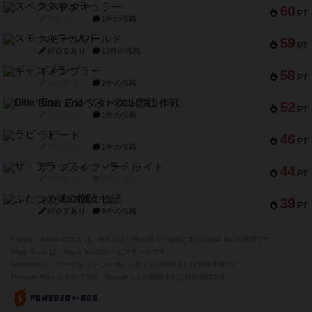
スペクタキュラー
60
PT
紹介文なし
1件の投稿
スモールワールド
59
PT
紹介文あり
13件の投稿
ギャンブラー
58
PT
紹介文なし
2件の投稿
Bitter End ブタペスト救出作戦
52
PT
紹介文なし
1件の投稿
ラピード
46
PT
紹介文なし
1件の投稿
ザ・フラッフィー・ライト
44
PT
紹介文なし
0件の投稿
ふたつの城の物語
39
PT
紹介文あり
6件の投稿
※Apple、Apple のロゴ は、米国および他の国々で登録されたApple Inc.の商標です。
※App Store は、Apple Inc.のサービスマークです。
※Android は、グーグル インコーポレイテッドの商標または登録商標です。
※Google Play とそのロゴは、Google Inc.の商標または登録商標です。