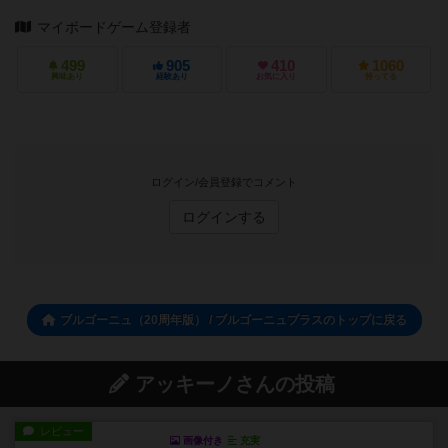
マイボードゲーム登録者
499
905
410
1060
興味あり
経験あり
お気に入り
持ってる
ログイン/会員登録でコメント
ログインする
ブルゴーニュ（20周年版） / ブルゴーニュプラスのトップに戻る
アッキーノさんの投稿
レビュー
画像付き
充実