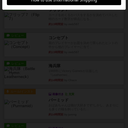
レビュー
フリップ７
カードをめくるかパスをするかを決めてパスした
時のカード数字が得点になる...
約13時間前
by mob567
レビュー
コンセプト
親のプレイヤーがお題を決めて限られたヒントの
中から他のプレイヤーに当て...
約13時間前
by mob567
レビュー
海兵隊
1988年にVictory Gamesが出版した
『Leathernec...
約14時間前
by Chaco
ルール/インスト
画像付き
充実
パーミッド
おばあちゃんは猫が大好きです!しかし、あまりに
も多くの猫を飼っているた...
約14時間前
by jurong
レビュー