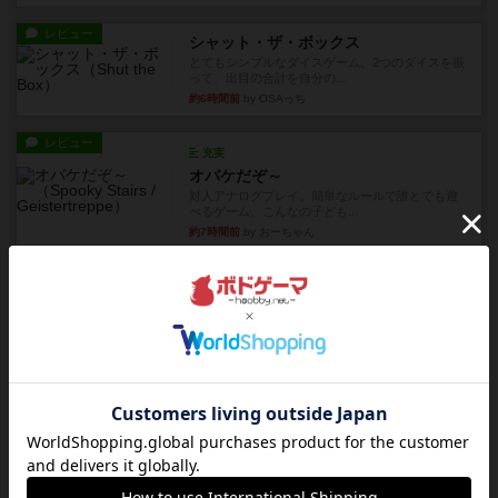
レビュー
シャット・ザ・ボックス
とてもシンプルなダイスゲーム。2つのダイスを振
って、出目の合計を自分の...
約6時間前
by OSAっち
レビュー
充実
オバケだぞ～
対人アナログプレイ。簡単なルールで誰とでも遊
べるゲーム。こんなの子ども...
約7時間前
by おーちゃん
レビュー
充実
南北戦争
1983年にVictory Gamesが出版した『The Civil ...
約11時間前
by Chaco
レビュー
画像付き
ファイアー・ブルズ / 火牛陣
火牛を引き連れて敵を殲滅させる。縦か斜めで前2
列まで攻撃できるが、自分...
約13時間前
by うらまこ