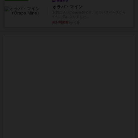
画像付き
オラパ・マイン
お気に入りのplayte製です。オラパスペースから
やり、気に入りました...
約14時間前
by くみ