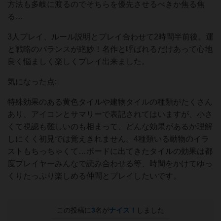
方法も多岐に渡るのでそちらを優先させるべきか焦る焦
る…
3人プレイ、ルール説明とプレイ合わせて2時間半前後。運
と戦略のバランスが絶妙！名作と呼ばれるだけあって心地
良く悩ましく楽しくプレイ出来ました。
気になった点:
特殊効果のある黄色タイルや建物タイルの種類がたくさん
あり、アイコンとサマリーで表記されてはいますが、小さ
くて視認も難しいのも相まって、どんな効果があるか理解
しにくく初見では覚えきれません。4種類いる動物のイラ
ストもちっちゃくて…ボードに出てきたタイルの効果は都
度プレイヤーみんなで読み合わせる等、時間をかけてゆっ
くりたっぷり楽しめる仲間とプレイしたいです。
この投稿に
3
名が
ナイス！
しました