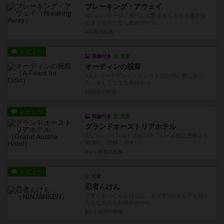
ブレーキング・アウェイ
渋いパッケージ、紙ペンで数字をちまちま書き込
むようなおとなしめのゲーム...
4日前
の投稿
レビュー
画像付き
充実
オーディンの祝祭
3人ショートプレイ、インスト含む5h。難しかっ
た…そしてとても面白かっ...
18日前
の投稿
レビュー
画像付き
充実
グランドオーストリアホテル
3人プレイインスト込み2.5h。ルール量は想像より
簡潔で、理解しやすい...
約1ヶ月前
の投稿
レビュー
充実
忍者んけん
三すくみのじゃんけんに、あと2つ出せる手を加え
たらなんとも戦略的かつお...
約1ヶ月前
の投稿