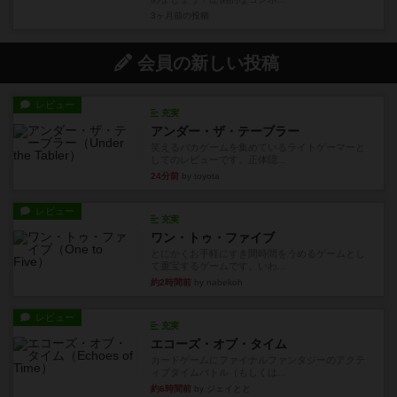
3ヶ月前
の投稿
会員の新しい投稿
レビュー
充実
アンダー・ザ・テーブラー
笑えるバカゲームを集めているライトゲーマーと
してのレビューです。正体隠...
24分前
by toyota
レビュー
充実
ワン・トゥ・ファイブ
とにかくお手軽にすき間時間をうめるゲームとし
て重宝するゲームです。いわ...
約2時間前
by nabekoh
レビュー
充実
エコーズ・オブ・タイム
カードゲームにファイナルファンタジーのアクテ
ィブタイムバトル（もしくは...
約6時間前
by ジェイとと