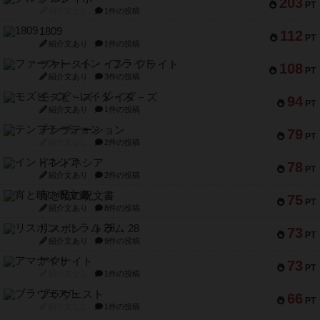
203
PT
紹介文なし
1件の投稿
1809
112
PT
紹介文あり
1件の投稿
ファースト・イン・フライト
108
PT
紹介文あり
3件の投稿
モズビ－ズ・レイダ－ズ
94
PT
紹介文あり
1件の投稿
テンプテーション
79
PT
紹介文なし
2件の投稿
インドネシア
78
PT
紹介文あり
2件の投稿
宵と暁の呪文書
75
PT
紹介文あり
8件の投稿
リスボン・トラム 28
73
PT
紹介文あり
9件の投稿
アマナイト
73
PT
紹介文なし
1件の投稿
ブラヴェスト
66
PT
紹介文なし
1件の投稿