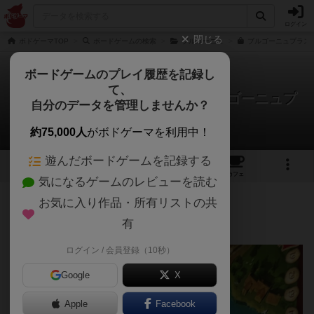
ログイン
閉じる
ボドゲーマTOP
ボードゲームの検索
ブルゴーニュ
ブルゴーニュプラスの
ボードゲームのプレイ履歴を記録し
て、
ブルゴーニュ（20周年版） / ブルゴーニュプ
自分のデータを管理しませんか？
ラス
アッキーノさんのレビュー
約75,000人
がボドゲーマを利用中！
遊んだボードゲームを記録する
12
1
15
101
トップ
画像
動画
レビュー
カフェ
気になるゲームのレビューを読む
お気に入り作品・所有リストの共
291名
3名
0
約1年前
有
ログイン / 会員登録（10秒）
Google
X
Apple
Facebook