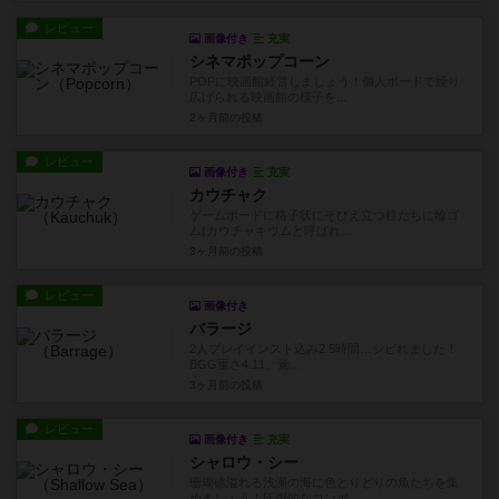
レビュー
画像付き
充実
シネマポップコーン
POPに映画館経営しましょう！個人ボードで繰り
広げられる映画館の様子を...
2ヶ月前
の投稿
レビュー
画像付き
充実
カウチャク
ゲームボードに格子状にそびえ立つ柱たちに輪ゴ
ム(カウチャキウムと呼ばれ...
3ヶ月前
の投稿
レビュー
画像付き
バラージ
2人プレイインスト込み2.5時間…シビれました！
BGG重さ4.11、覚...
3ヶ月前
の投稿
レビュー
画像付き
充実
シャロウ・シー
珊瑚礁溢れる浅瀬の海に色とりどりの魚たちを集
めましょう！圧倒的なコンポ...