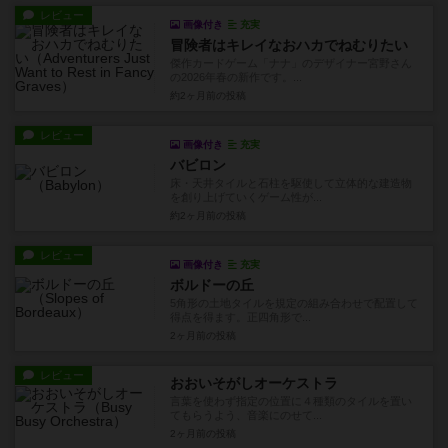
レビュー
画像付き
充実
冒険者はキレイなおハカでねむりたい
傑作カードゲーム「ナナ」のデザイナー宮野さん
の2026年春の新作です。...
約2ヶ月前
の投稿
レビュー
画像付き
充実
バビロン
床・天井タイルと石柱を駆使して立体的な建造物
を創り上げていくゲーム性が...
約2ヶ月前
の投稿
レビュー
画像付き
充実
ボルドーの丘
5角形の土地タイルを規定の組み合わせで配置して
得点を得ます。正四角形で...
2ヶ月前
の投稿
レビュー
おおいそがしオーケストラ
言葉を使わず指定の位置に４種類のタイルを置い
てもらうよう、音楽にのせて...
2ヶ月前
の投稿