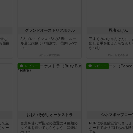
グランドオーストリアホテル
忍者んけん
ト含む
3人プレイインスト込み2.5h。ルー
三すくみのじゃんけんに、
も面白
ル量は想像より簡潔で、理解しやす
出せる手を加えたらなんと
い...
かつお...
約1ヶ月前
の投稿
約2ヶ月前
の投稿
レビュー
レビュー
おおいそがしオーケストラ
シネマポップコー
して立
言葉を使わず指定の位置に４種類の
POPに映画館経営しましょ
くゲー
タイルを置いてもらうよう、音楽に
ボードで繰り広げられる映
のせて...
子を...