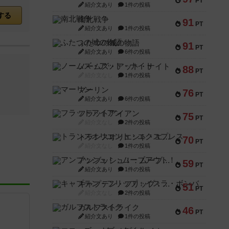
PT
紹介文あり
1件の投稿
する
南北戦争
91
PT
紹介文あり
1件の投稿
ふたつの城の物語
91
PT
紹介文あり
6件の投稿
ノームズ・アット・ナイト
88
PT
紹介文なし
1件の投稿
マーリン
76
PT
紹介文あり
6件の投稿
フラットアイアン
75
PT
紹介文なし
2件の投稿
トランスオリエント・エクスプレス
70
PT
紹介文なし
1件の投稿
アンブッシュ！：ムーブアウト！
59
PT
紹介文あり
1件の投稿
キャプテン・フリップ：イスラ・ボンバ
51
PT
紹介文なし
2件の投稿
ガルフストライク
46
PT
紹介文あり
1件の投稿