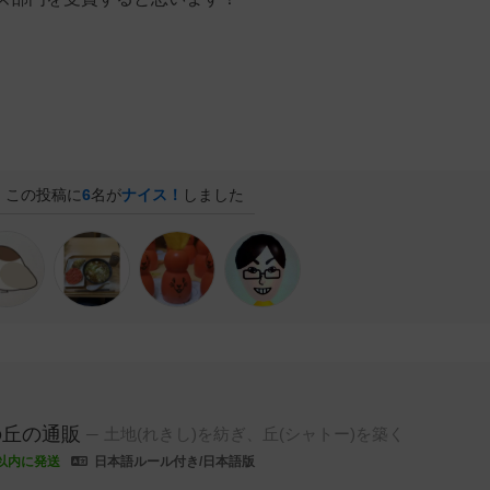
この投稿に
6
名が
ナイス！
しました
の丘の通販
土地(れきし)を紡ぎ、丘(シャトー)を築く
以内に発送
日本語ルール付き/日本語版