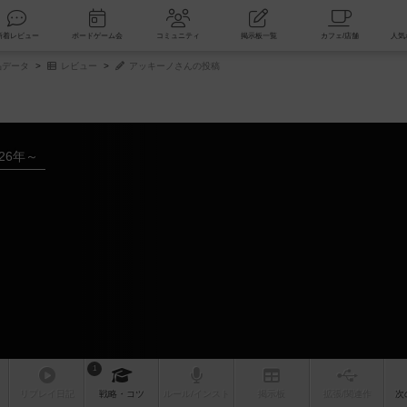
索
新着レビュー
ボードゲーム会
コミュニティ
掲示板一覧
品データ
レビュー
アッキーノさんの投稿
026年～
ー
1
リプレイ
日記
戦略
・コツ
ルール
/インスト
掲示板
拡張/関連
作
次