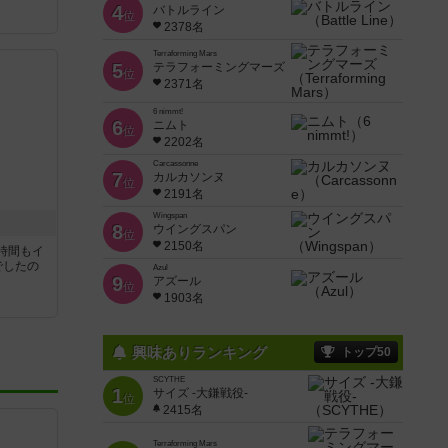
4
バトルライン
位
2378名
Terraforming Mars
5
テラフォーミングマーズ
位
2371名
6 nimmt!
6
ニムト
位
2202名
Carcassonne
7
カルカソンヌ
位
2191名
Wingspan
8
ウイングスパン
位
2150名
時間もイ
でしたの
Azul
9
アズール
位
1903名
興味ありランキング
トップ50
SCYTHE
1
サイズ -大鎌戦役-
位
2415名
Terraforming Mars