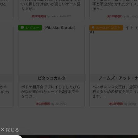
大化
いく押し付け合いが楽しいゲーム盛
字と芋虫がかかれたダイス
り上が...
振っ...
約12時間前
by nekomanma222
約14時間前
by みいやん
レビュー
ルール/インスト
ピタッコカルタ
ノームズ・アット・
とかの
ボドゲ相席会でプレイしましたひら
ベネボレンス女王は、忠実
わから
がなが書かれたカードを2枚まで手
称えるための祝宴を開こう
をつけ...
ます。...
約14時間前
by みいやん
約15時間前
by jurong
閉じる