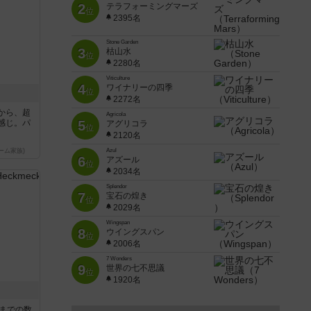
2
テラフォーミングマーズ
位
2395名
Stone Garden
3
枯山水
位
2280名
Viticulture
4
ワイナリーの四季
位
2272名
から、超
Agricola
5
感じ。パ
アグリコラ
位
2120名
Azul
ーム家族)
6
アズール
位
2034名
Splendor
7
宝石の煌き
位
2029名
Wingspan
8
ウイングスパン
位
2006名
7 Wonders
9
世界の七不思議
位
1920名
5までの数