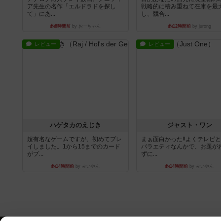
ア先生の名作「エルドラドを探し
戦略的に積み重ねて在庫を最
て」にあ...
し、競合...
約8時間前
by おーちゃん
約12時間前
by jurong
レビュー
レビュー
ハゲタカのえじき
ジャスト・ワン
超有名なゲームですが、初めてプレ
まぁ面白かった‼️よくテレビ
イしました。1から15までのカード
バラエティなんかで、お題が
がプ...
ずに...
約14時間前
by みいやん
約14時間前
by みいやん