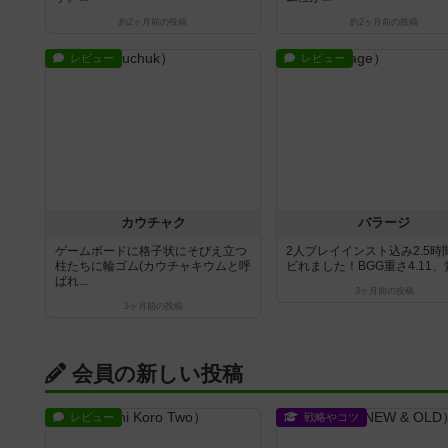
約2ヶ月前
の投稿
約2ヶ月前
の投稿
レビュー
レビュー
カウチャク
バラージ
ゲームボードに格子状にそびえ立つ
2人プレイインスト込み2.5時
柱たちに輪ゴム(カウチャキウムと呼
ビれました！BGG重さ4.11、覚.
ばれ...
3ヶ月前
の投稿
3ヶ月前
の投稿
会員の新しい投稿
レビュー
戦略やコツ