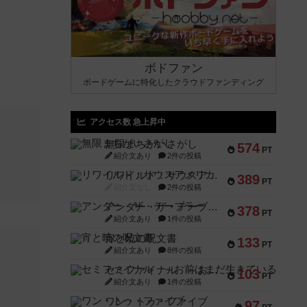
ボドファン
ボードゲームに特化したクラウドファンディング
アクセス数 急上昇中
無限まちがいさがし
574
PT
紹介文あり
2件の投稿
リワイルド：サウスアメリカ
389
PT
紹介文なし
2件の投稿
アンダー・ザ・テーブラー
378
PT
紹介文あり
1件の投稿
宵と暁の呪文書
133
PT
紹介文あり
8件の投稿
セミファイナル ～お前はまだ生きている～
103
PT
紹介文あり
1件の投稿
ワン・トゥ・ファイブ
97