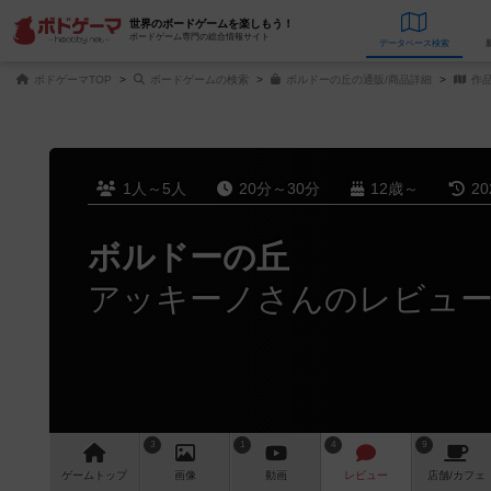
世界のボードゲームを楽しもう！
ボードゲーム専門の総合情報サイト
データベース
検
ボドゲーマTOP
ボードゲームの検索
ボルドーの丘の通販/商品詳細
作
1人～5人
20分～30分
12歳～
2
ボルドーの丘
アッキーノさんのレビュ
3
1
4
9
ゲーム
トップ
画像
動画
レビュー
店舗/
カフェ