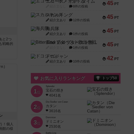
エコーズ・オブ・タイム
45
PT
紹介文なし
8件の投稿
スカルキング
45
PT
紹介文あり
12件の投稿
海兵隊
45
PT
紹介文あり
1件の投稿
あと2つ
Bitter End ブタペスト救出作戦
45
も戦略的
PT
紹介文なし
1件の投稿
ドコジャン
42
PT
紹介文あり
10件の投稿
お気に入りランキング
トップ50
Splendor
1
宝石の煌き
位
4041名
Die Siedler von Catan
2
カタン
位
3616名
ン
Dominion
3
ドミニオン
位
う！個人
2530名
画館の様
Battle Line