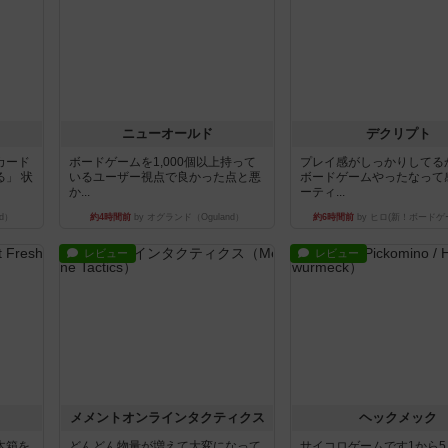
ニューオールド
デクリプト
カード
ボードゲームを1,000個以上持って
プレイ感がしっかりしてる
」 状
いるユーザー視点で良かった点と悪
ボードゲームやったなって
か...
ーティ...
d）
約4時間前
by オグランド（Oguland）
約6時間前
by ヒロ(新！ボードゲ
レビュー
レビュー
ュ
メメントオンラインタクティクス
ヘックメック
木箱を
どんどん物量が増えて大変になって
サイコロゲームです1から