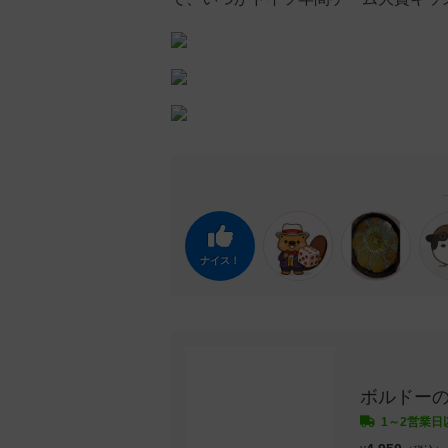
ナイス！
ボルドー
1～2営業日