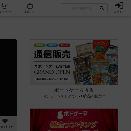
ログイン
カフェ/店舗
人気ボードゲーム
通販ストア
ボードゲーム通販
オンラインストアで7,500商品を販売中
のおすすめ