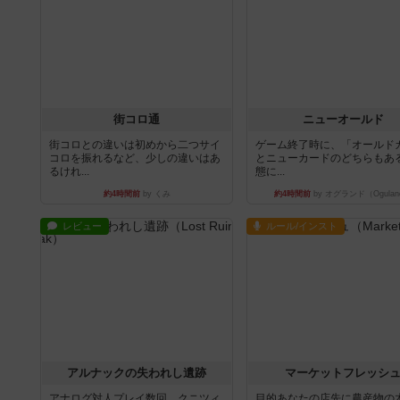
街コロ通
ニューオールド
街コロとの違いは初めから二つサイ
ゲーム終了時に、「オールド
コロを振れるなど、少しの違いはあ
とニューカードのどちらもある
るけれ...
態に...
約4時間前
by くみ
約4時間前
by オグランド（Ogulan
レビュー
ルール/インスト
アルナックの失われし遺跡
マーケットフレッシ
アナログ対人プレイ数回。クニツィ
目的あなたの店先に農産物の