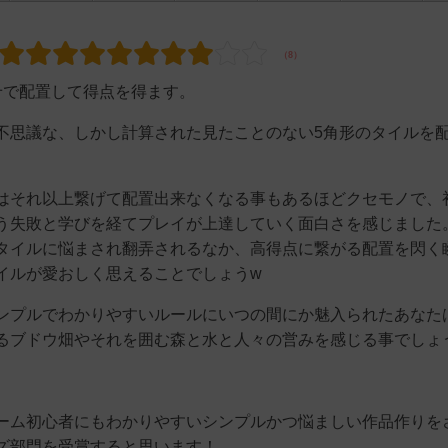
せで配置して得点を得ます。
不思議な、しかし計算された見たことのない5角形のタイルを
はそれ以上繋げて配置出来なくなる事もあるほどクセモノで、
う失敗と学びを経てプレイが上達していく面白さを感じました
タイルに悩まされ翻弄されるなか、高得点に繋がる配置を閃く
イルが愛おしく思えることでしょうw
ンプルでわかりやすいルールにいつの間にか魅入られたあなた
るブドウ畑やそれを囲む森と水と人々の営みを感じる事でしょ
ーム初心者にもわかりやすいシンプルかつ悩ましい作品作りを
ズ部門を受賞すると思います！