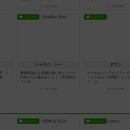
2ヶ月前
の投稿
3ヶ月前
の投稿
レビュー
レビュー
シャロウ・シー
デワン
間…シ
珊瑚礁溢れる浅瀬の海に色とりどり
ルールがシンプルでプレイ
..
の魚たちを集めましょう！圧倒的な
ンスト込みで1時間くらい
コンポ...
で、ス...
3ヶ月前
の投稿
4ヶ月前
の投稿
レビュー
レビュー