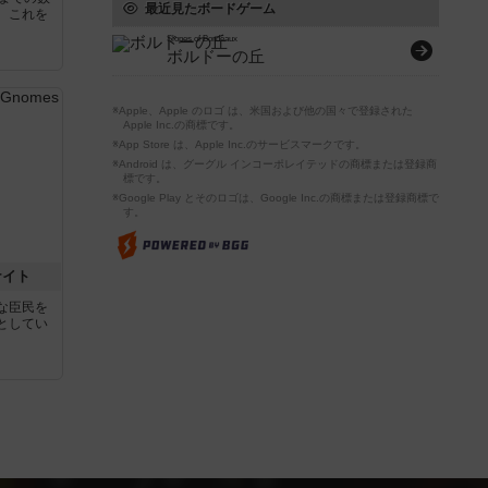
最近見たボードゲーム
。これを
Slopes of Bordeaux
ボルドーの丘
※Apple、Apple のロゴ は、米国および他の国々で登録された
Apple Inc.の商標です。
※App Store は、Apple Inc.のサービスマークです。
※Android は、グーグル インコーポレイテッドの商標または登録商
標です。
※Google Play とそのロゴは、Google Inc.の商標または登録商標で
す。
ナイト
な臣民を
としてい