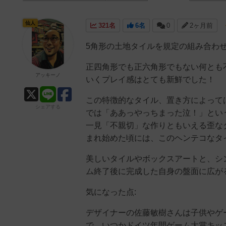
仙人
321名
6名
0
2ヶ月前
5角形の土地タイルを規定の組み合わ
正四角形でも正六角形でもない何とも
アッキーノ
いくプレイ感はとても新鮮でした！
この特徴的なタイル、置き方によって
シェアする
では「ああっやっちまった泣！」とい
一見「不親切」な作りともいえる歪な
まれ始めた頃には、このヘンテコなタ
美しいタイルやボックスアートと、シ
ム終了後に完成した自身の盤面に広が
気になった点:
デザイナーの佐藤敏樹さんは子供やゲ
で、いつかドイツ年間ゲーム大賞キッ