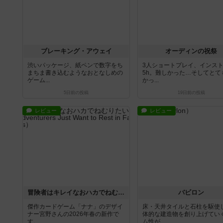
ブレーキング・アウェイ
オーディンの祝祭
渋いパッケージ、紙ペンで数字をち
3人ショートプレイ、インス
まちま書き込むようなおとなしめの
5h。難しかった…そしてとて
ゲーム...
かっ...
5日前
の投稿
19日前
の投稿
レビュー
レビュー
冒険者はキレイなおハカでねむりたい
バビロン
傑作カードゲーム「ナナ」のデザイ
床・天井タイルと石柱を駆使
ナー宮野さんの2026年春の新作で
体的な建造物を創り上げてい
す。...
ム性が...