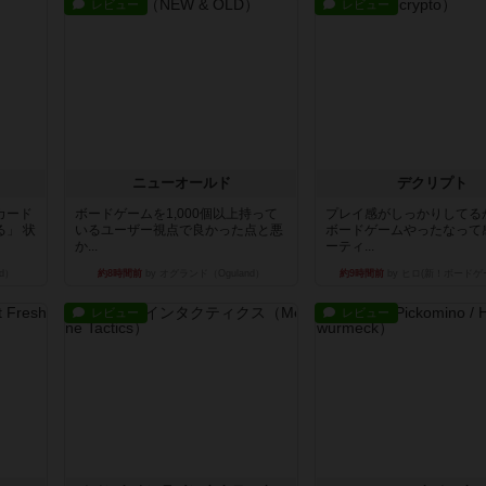
レビュー
レビュー
ニューオールド
デクリプト
カード
ボードゲームを1,000個以上持って
プレイ感がしっかりしてる
」 状
いるユーザー視点で良かった点と悪
ボードゲームやったなって
か...
ーティ...
d）
約8時間前
by オグランド（Oguland）
約9時間前
by ヒロ(新！ボードゲ
レビュー
レビュー