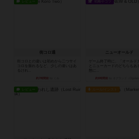
レビュー
戦略やコツ
街コロ通
ニューオールド
街コロとの違いは初めから二つサイ
ゲーム終了時に、「オールド
コロを振れるなど、少しの違いはあ
とニューカードのどちらもある
るけれ...
態に...
約7時間前
by くみ
約8時間前
by オグランド（Ogulan
レビュー
ルール/インスト