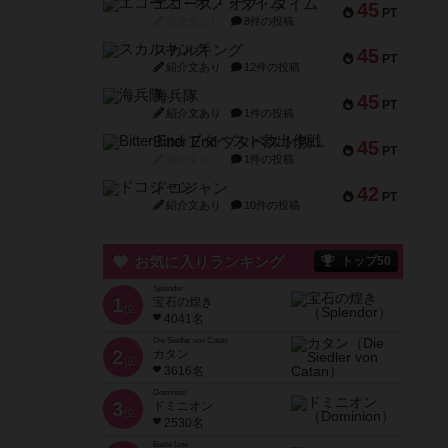
エコーズ・オブ・タイム
45
PT
紹介文なし
8件の投稿
スカルキング
45
PT
紹介文あり
12件の投稿
海兵隊
45
PT
紹介文あり
1件の投稿
Bitter End ブタペスト救出作戦
45
PT
紹介文なし
1件の投稿
ドコジャン
42
PT
紹介文あり
10件の投稿
お気に入りランキング
トップ50
Splendor
1
宝石の煌き
位
4041名
Die Siedler von Catan
2
カタン
位
3616名
Dominion
3
ドミニオン
位
2530名
Battle Line