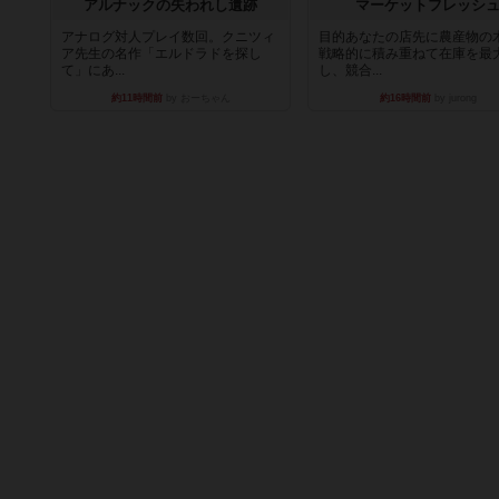
アルナックの失われし遺跡
マーケットフレッシ
アナログ対人プレイ数回。クニツィ
目的あなたの店先に農産物の
ア先生の名作「エルドラドを探し
戦略的に積み重ねて在庫を最
て」にあ...
し、競合...
約11時間前
by おーちゃん
約16時間前
by jurong