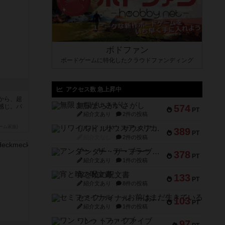
ボドファン
ボードゲームに特化したクラウドファンディング
アクセス数 急上昇中
から、超
無限まちがいさがし
感じ。パ
574
PT
紹介文あり
2件の投稿
ーム家族)
リワイルド：サウスアメリカ
389
PT
紹介文なし
2件の投稿
アンダー・ザ・テーブラー
378
PT
紹介文あり
1件の投稿
宵と暁の呪文書
133
PT
紹介文あり
8件の投稿
セミファイナル ～お前はまだ生きている～
103
PT
紹介文あり
1件の投稿
ワン・トゥ・ファイブ
97