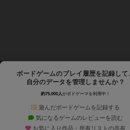
ボードゲームのプレイ履歴を記録して
自分のデータを管理しませんか？
約75,000人
がボドゲーマを利用中！
ボドゲーマTOP
ボードゲーム通販
遊んだボードゲームを記録する
気になるゲームのレビューを読む
ボードゲームを検索する
新作・再入荷情報
お気に入り作品・所有リストの共有
ボードゲームの新着レビュー
定番ボードゲームの通販