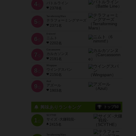
4
バトルライン
位
2378名
Terraforming Mars
5
テラフォーミングマーズ
位
2371名
6 nimmt!
6
ニムト
位
2202名
Carcassonne
7
カルカソンヌ
位
2191名
Wingspan
8
ウイングスパン
位
2150名
Azul
9
アズール
位
1903名
興味ありランキング
トップ50
SCYTHE
1
サイズ -大鎌戦役-
位
2415名
Terraforming Mars