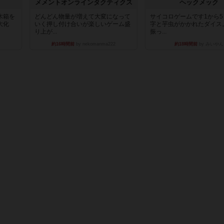
ュ
メメントオンラインタクティクス
ヘックメック
木箱を
どんどん物量が増えて大変になって
サイコロゲームです1から
大化
いく押し付け合いが楽しいゲーム盛
字と芋虫がかかれたダイス
り上が...
振っ...
約16時間前
by nekomanma222
約18時間前
by みいやん