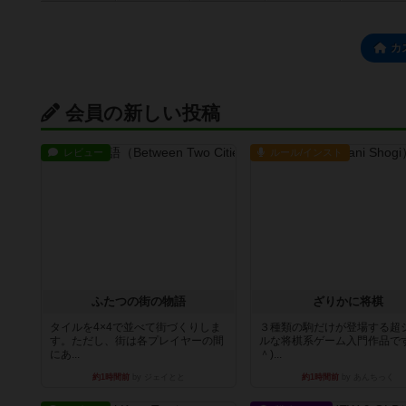
カ
会員の新しい投稿
レビュー
ルール/インスト
ふたつの街の物語
ざりかに将棋
タイルを4×4で並べて街づくりしま
３種類の駒だけが登場する超
す。ただし、街は各プレイヤーの間
ルな将棋系ゲーム入門作品です
にあ...
＾)...
約1時間前
by ジェイとと
約1時間前
by あんちっく