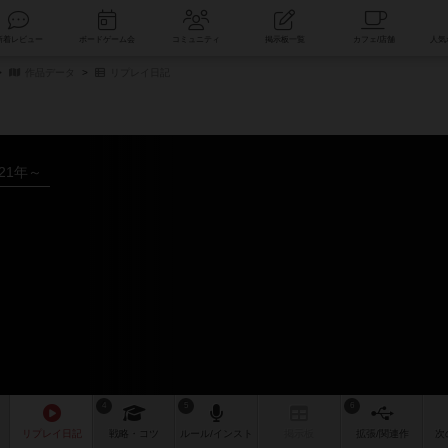
索
新着レビュー
ボードゲーム会
コミュニティ
掲示板一覧
作品データ
リプレイ日記
021年～
4
5
6
リプレイ
日記
戦略
・コツ
ルール
/インスト
掲示板
拡張/関連
作
次