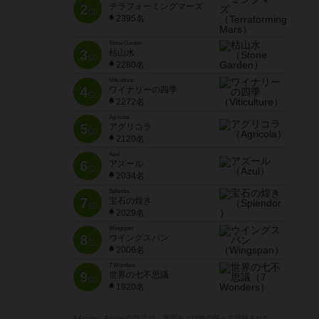
2
テラフォーミングマーズ
位
2395名
Stone Garden
3
枯山水
位
2280名
Viticulture
4
ワイナリーの四季
位
2272名
Agricola
5
アグリコラ
位
2120名
Azul
6
アズール
位
2034名
Splendor
7
宝石の煌き
位
2029名
Wingspan
8
ウイングスパン
位
2006名
7 Wonders
9
世界の七不思議
位
1920名
※Apple、Apple のロゴ は、米国および他の国々で登録された