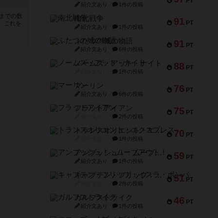
PT
紹介文あり
1件の投稿
5までの数
南北戦争
91
PT
。これを
紹介文あり
1件の投稿
ふたつの城の物語
91
PT
紹介文あり
6件の投稿
ノームズ・アット・ナイト
88
PT
紹介文なし
1件の投稿
マーリン
76
PT
紹介文あり
6件の投稿
フラットアイアン
75
PT
紹介文なし
2件の投稿
トランスオリエント・エクスプレス
70
PT
紹介文なし
1件の投稿
アンブッシュ！：ムーブアウト！
59
PT
紹介文あり
1件の投稿
キャプテン・フリップ：イスラ・ボンバ
51
PT
紹介文なし
2件の投稿
ガルフストライク
46
PT
紹介文あり
1件の投稿