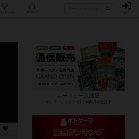
ログイン
カフェ/店舗
人気ボードゲーム
通販ストア
ボードゲーム通販
オンラインストアで7,500商品を販売中
のおすすめ