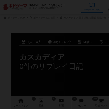
世界のボードゲームを楽しもう！
ボードゲーム専門の総合情報サイト
データベース
検
ボドゲーマTOP
ボードゲームの検索
カスカディア 日本語版の通販/商品詳細
1人～4人
30分～45分
14歳～
2
カスカディア
0件のリプレイ日記
7
5
45
223
ゲーム
トップ
画像
動画
レビュー
店舗/
カフェ