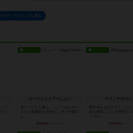
スカディアのトップに戻る
レビュー
レビュー
エージェントアベニュー
ウイングスパン
シンプ
追いついたら勝ち。シンプルな ルー
期待値を上げすぎた、とい
♪(＾
ルとで直感的な 目的で、ボドゲ慣れ
直な感想。２人で何度かプ
し...
こでも...
約2時間前
by daisdice
約2時間前
by S