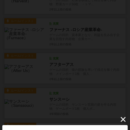
ゲームの目的 野菜を収穫して得点を稼ぐ内容
物 野菜カード56枚 ・トマ...
2年以上前
の投稿
ルール/インスト
充実
ファーナス -ロシア産業革命-
ゲームの目的 資本家となり、利益を生み出す企
業を目指す内容物 企業カー...
2年以上前
の投稿
ルール/インスト
充実
アフターアス
ゲームの目的 猿の部族を率いて得点を稼ぐ内容
物 メインボード1枚 個人...
2年以上前
の投稿
ルール/インスト
充実
サンスーシ
ゲームの目的 サンスーシ宮殿の庭を作る内容
物 ゲームボード1枚 個人ボ...
3年弱前
の投稿
ルール/インスト
充実