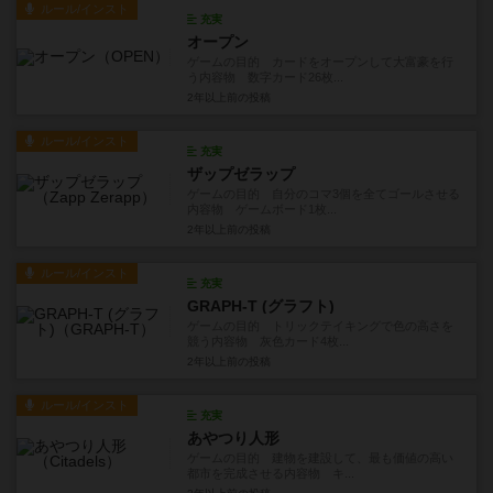
ルール/インスト
充実
オープン
ゲームの目的 カードをオープンして大富豪を行
う内容物 数字カード26枚...
2年以上前
の投稿
ルール/インスト
充実
ザップゼラップ
ゲームの目的 自分のコマ3個を全てゴールさせる
内容物 ゲームボード1枚...
2年以上前
の投稿
ルール/インスト
充実
GRAPH-T (グラフト)
ゲームの目的 トリックテイキングで色の高さを
競う内容物 灰色カード4枚...
2年以上前
の投稿
ルール/インスト
充実
あやつり人形
ゲームの目的 建物を建設して、最も価値の高い
都市を完成させる内容物 キ...