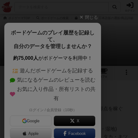
ログイン
閉じる
ボドゲーマTOP
ボードゲームの検索
カスカディア 日本語版の通販/商品詳細
ボードゲームのプレイ履歴を記録し
て、
カスカディア
自分のデータを管理しませんか？
TJさんのルール/インスト
約75,000人
がボドゲーマを利用中！
遊んだボードゲームを記録する
7
5
45
223
トップ
画像
動画
レビュー
カフェ
気になるゲームのレビューを読む
お気に入り作品・所有リストの共
2539名
1名
0
約4年前
有
ゲームの目的
生息地タイルと動物ディスクを配置して得点を稼ぐ
ログイン / 会員登録（10秒）
内容物
Google
X
生息地タイル85枚(大平原・川・森林・山・湿地)
Apple
Facebook
動物ディスク100枚(クマ・エルク・サケ・タカ・キツ