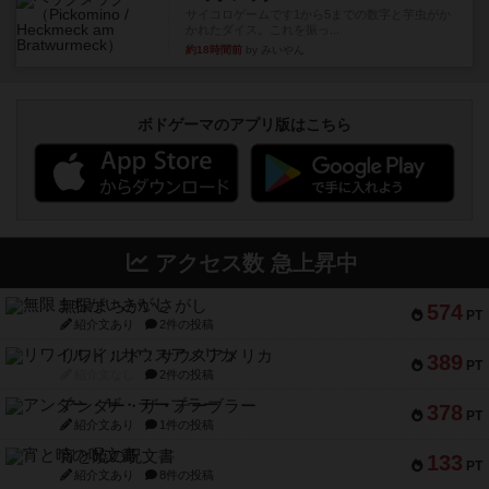
サイコロゲームです1から5までの数字と芋虫がか
かれたダイス。これを振っ...
約18時間前
by みいやん
ボドゲーマのアプリ版はこちら
アクセス数 急上昇中
無限まちがいさがし
574
PT
紹介文あり
2件の投稿
リワイルド：サウスアメリカ
389
PT
紹介文なし
2件の投稿
アンダー・ザ・テーブラー
378
PT
紹介文あり
1件の投稿
宵と暁の呪文書
133
PT
紹介文あり
8件の投稿