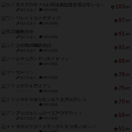
セミファイナル ～お前はまだ生きている～
103
PT
紹介文あり
1件の投稿
ワン・トゥ・ファイブ
97
PT
紹介文あり
1件の投稿
南北戦争
91
PT
紹介文あり
1件の投稿
ふたつの城の物語
91
PT
紹介文あり
6件の投稿
ノームズ・アット・ナイト
88
PT
紹介文なし
1件の投稿
マーリン
76
PT
紹介文あり
6件の投稿
フラットアイアン
75
PT
紹介文なし
2件の投稿
トランスオリエント・エクスプレス
70
PT
紹介文なし
1件の投稿
アンブッシュ！：ムーブアウト！
59
PT
紹介文あり
1件の投稿
キャプテン・フリップ：イスラ・ボンバ
51
PT
紹介文なし
2件の投稿