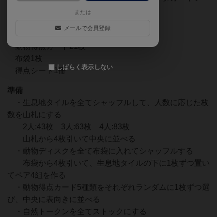
ネ)
または
自然トークン25枚
メールで会員登録
初期生息地タイル5枚
動物得点カード21枚
布袋1枚
しばらく表示しない
得点シート1冊
準備
・生息地タイルを全てシャッフルして、人数に応じた枚
数を山札にする
2人:43枚 3人:63枚 4人:83枚
山札から4枚引いて中央に並べる
・動物ディスクを全て布袋に入れてシャッフルする
布袋から4枚引いて、生息地タイルの下に1枚ずつ置い
てペア4組を作る
・動物得点カード5種類をそれぞれランダムに1枚ずつ選
び、中央に表向きに並べる
・自然トークンを全てストックにする