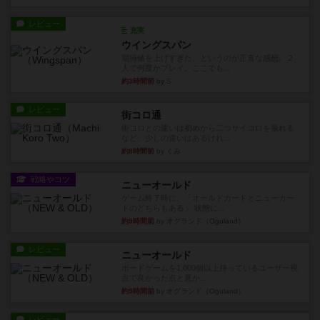
レビュー
充実
ウイングスパン
期待値を上げすぎた、というのが正直な感想。２
人で何度かプレイ。ここでも...
約3時間前
by S
レビュー
街コロ通
街コロとの違いは初めから二つサイコロを振れる
など、少しの違いはあるけれ...
約8時間前
by くみ
戦略やコツ
ニューオールド
ゲーム終了時に、「オールドカードとニューカー
ドのどちらもある」 状態に...
約9時間前
by オグランド（Oguland）
レビュー
ニューオールド
ボードゲームを1,000個以上持っているユーザー視
点で良かった点と悪か...
約9時間前
by オグランド（Oguland）
レビュー