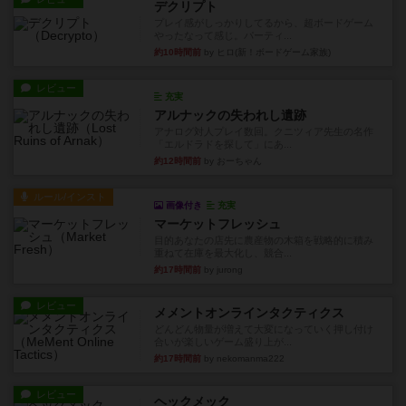
デクリプト
プレイ感がしっかりしてるから、超ボードゲーム
やったなって感じ。パーティ...
約10時間前
by ヒロ(新！ボードゲーム家族)
レビュー
充実
アルナックの失われし遺跡
アナログ対人プレイ数回。クニツィア先生の名作
「エルドラドを探して」にあ...
約12時間前
by おーちゃん
ルール/インスト
画像付き
充実
マーケットフレッシュ
目的あなたの店先に農産物の木箱を戦略的に積み
重ねて在庫を最大化し、競合...
約17時間前
by jurong
レビュー
メメントオンラインタクティクス
どんどん物量が増えて大変になっていく押し付け
合いが楽しいゲーム盛り上が...
約17時間前
by nekomanma222
レビュー
ヘックメック