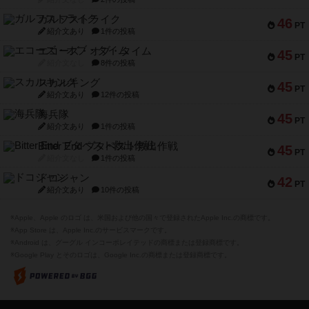
ガルフストライク
46
PT
紹介文あり
1件の投稿
エコーズ・オブ・タイム
45
PT
紹介文なし
8件の投稿
スカルキング
45
PT
紹介文あり
12件の投稿
海兵隊
45
PT
紹介文あり
1件の投稿
Bitter End ブタペスト救出作戦
45
PT
紹介文なし
1件の投稿
ドコジャン
42
PT
紹介文あり
10件の投稿
※Apple、Apple のロゴ は、米国および他の国々で登録されたApple Inc.の商標です。
※App Store は、Apple Inc.のサービスマークです。
※Android は、グーグル インコーポレイテッドの商標または登録商標です。
※Google Play とそのロゴは、Google Inc.の商標または登録商標です。