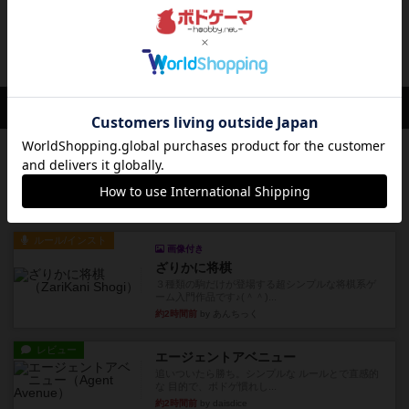
バロニィ
ゲームの目的 男爵となり、地域を制服する準
備 ・プレイ人数×9枚の地域...
3年弱前
の投稿
会員の新しい投稿
レビュー
ふたつの街の物語
タイルを4×4で並べて街づくりします。ただし、
街は各プレイヤーの間にあ...
約2時間前
by ジェイとと
ルール/インスト
画像付き
ざりかに将棋
３種類の駒だけが登場する超シンプルな将棋系ゲ
ーム入門作品です♪(＾＾)...
約2時間前
by あんちっく
レビュー
エージェントアベニュー
追いついたら勝ち。シンプルな ルールとで直感的
な 目的で、ボドゲ慣れし...
約2時間前
by daisdice