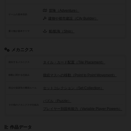
冒険（Adventure）
ゲームの基本目的
建物や都市建設（City Builder）
船/航海（Ship）
乗り物が基本テーマ
メカニクス
タイル・カード配置（Tile Placement）
頻出するメカニクス
接続マスへの移動（Point to Point Movement）
移動に関する仕組み
セットコレクション（Set Collection）
得点や資源等の獲得ルール
パズル（Puzzle）
その他のメカニクスや仕組み
プレイヤー別固有能力（Variable Player Powers）
作品データ