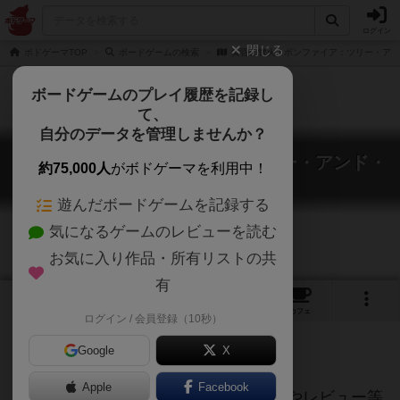
ログイン
閉じる
ボドゲーマTOP
ボードゲームの検索
黄昏の篝火 / ボンファイア：ツリー・ア
ボードゲームのプレイ履歴を記録し
て、
自分のデータを管理しませんか？
黄昏の篝火 / ボンファイア：ツリー・アンド・
約75,000人
がボドゲーマを利用中！
クリーチャー
Bonfire: Trees & Creatures
遊んだボードゲームを記録する
気になるゲームのレビューを読む
お気に入り作品・所有リストの共
有
1
トップ
画像
動画
レビュー
カフェ
ログイン / 会員登録（10秒）
Google
X
ご協力ください
Apple
Facebook
当サイトに掲載されている作品説明文やレビュー等