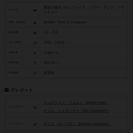
黄昏の篝火 / ボンファイア：ツリー・アンド・クリ
タイトル
ーチャー
Bonfire: Trees & Creatures
原題・英題表記
1人～5人
参加人数
70分～130分
プレイ時間
12歳から
対象年齢
2021年～
発売時期
未登録
参考価格
クレジット
シュテファン・フェルト（Stefan Feld）
ゲームデザイン
ティム・シュライマー（Tim Schleimer）
デニス・ロハウゼン（Dennis Lohausen）
アートワーク