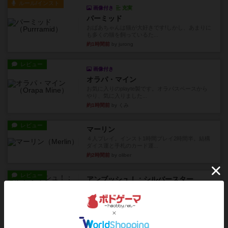
ルール/インスト
画像付き
充実
パーミッド
おばあちゃんは猫が大好きです!しかし、あまりに
も多くの猫を飼っているた...
約1時間前
by jurong
レビュー
画像付き
オラパ・マイン
お気に入りのplayte製です。オラパスペースから
やり、気に入りました...
約1時間前
by くみ
レビュー
マーリン
４人プレイ。インスト1時間プレイ2時間半。結構
ダイス運と手札のカード運...
約2時間前
by oliber
レビュー
アンブッシュ！：シルバースター
1987年にVictory Gamesが出版した『Silver Sta...
約2時間前
by Chaco
レビュー
アンブッシュ！：パープルハート