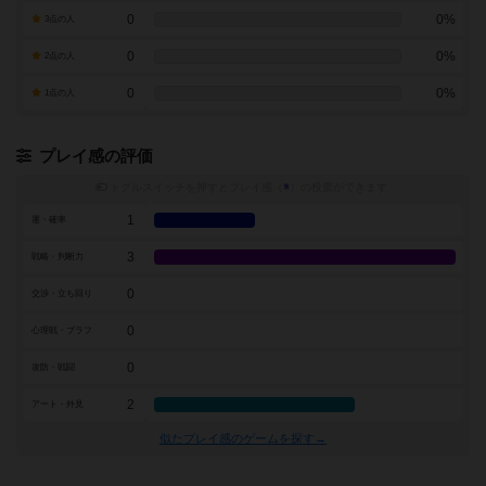
0
0%
3点の人
0
0%
2点の人
0
0%
1点の人
プレイ感の評価
トグルスイッチを押すとプレイ感（
※
）の投票ができます
1
運・確率
3
戦略・判断力
0
交渉・立ち回り
0
心理戦・ブラフ
0
攻防・戦闘
2
アート・外見
似たプレイ感のゲームを探す→