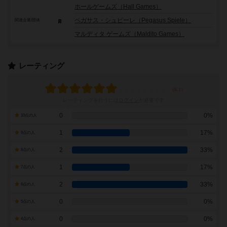
ホールゲームズ（Hall Games）
ペガサス・シュピーレ（Pegasus Spiele）
関連企業/団体
マルディタ ゲームズ（Maldito Games）
レーティング
レーティングを行うには
ログイン
が必要です
0
0%
10点の人
1
17%
9点の人
2
33%
8点の人
1
17%
7点の人
2
33%
6点の人
0
0%
5点の人
0
0%
4点の人