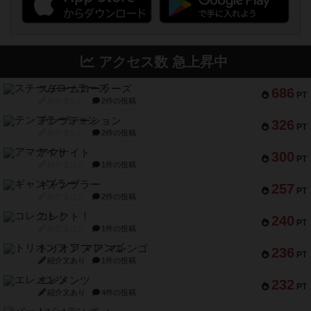
アクセス数 急上昇中
スチームローラーズ
686
PT
紹介文なし
2件の投稿
テンプテーション
326
PT
紹介文なし
2件の投稿
アマナイト
300
PT
紹介文なし
1件の投稿
ギャンブラー
257
PT
紹介文なし
2件の投稿
コレクト！
240
PT
紹介文なし
1件の投稿
トリオンフ ア マレンゴ
236
PT
紹介文あり
1件の投稿
エレメンツ
232
PT
紹介文あり
4件の投稿