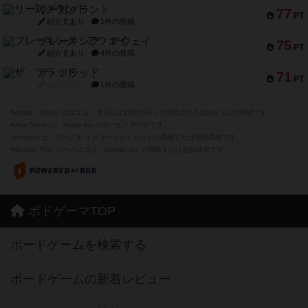
リー対グラント
77
PT
紹介文あり
1件の投稿
ブレーキング・アウェイ
75
PT
紹介文あり
4件の投稿
ザ・フラッド
71
PT
紹介文なし
1件の投稿
※Apple、Apple のロゴ は、米国および他の国々で登録されたApple Inc.の商標です。
※App Store は、Apple Inc.のサービスマークです。
※Android は、グーグル インコーポレイテッドの商標または登録商標です。
※Google Play とそのロゴは、Google Inc.の商標または登録商標です。
ボドゲーマTOP
ボードゲームを検索する
ボードゲームの新着レビュー