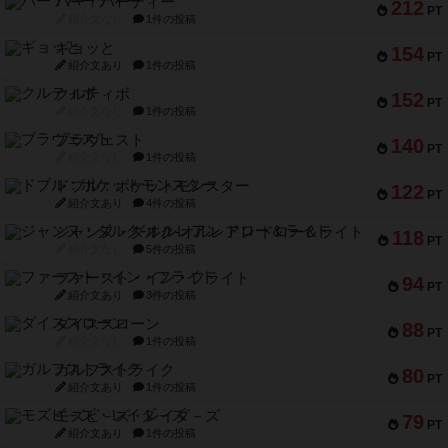
バー！パーティー
212
PT
紹介文なし
1件の投稿
ギョッと
154
PT
紹介文あり
1件の投稿
クルティボ
152
PT
紹介文なし
1件の投稿
ブラヴェスト
140
PT
紹介文なし
1件の投稿
ドブル：ポケットモンスター
122
PT
紹介文あり
4件の投稿
ジャンヌ・ダルク-オルレアン ドロー＆ライト
118
PT
紹介文なし
5件の投稿
ファースト・イン・フライト
94
PT
紹介文あり
3件の投稿
ダイススローン
88
PT
紹介文なし
1件の投稿
ガルフストライク
80
PT
紹介文あり
1件の投稿
モズビ－ズ・レイダ－ズ
79
PT
紹介文あり
1件の投稿