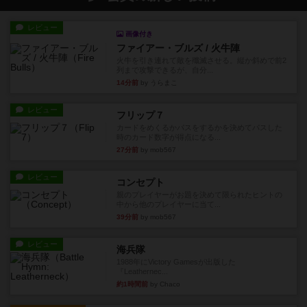
レビュー
画像付き
ファイアー・ブルズ / 火牛陣
火牛を引き連れて敵を殲滅させる。縦か斜めで前2
列まで攻撃できるが、自分...
14分前
by うらまこ
レビュー
フリップ７
カードをめくるかパスをするかを決めてパスした
時のカード数字が得点になる...
27分前
by mob567
レビュー
コンセプト
親のプレイヤーがお題を決めて限られたヒントの
中から他のプレイヤーに当て...
39分前
by mob567
レビュー
海兵隊
1988年にVictory Gamesが出版した
『Leathernec...
約1時間前
by Chaco