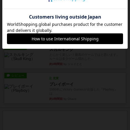
1985年にVictory Gamesが出版した『Purple Hea...
約2時間前
by Chaco
レビュー
アンブッシュ！：ムーブアウト！
1984年にVictory Gamesが出版した『Move
Out！』...
約3時間前
by Chaco
レビュー
スカルキング
とにかく楽しい！最高のゲームではと思います。
ルールは多少ゲーム慣れした...
約3時間前
by ジェイとと
レビュー
充実
プレイボーイ
1986年にVictory Gamesが出版した『Playboy』
は、...
約3時間前
by Chaco