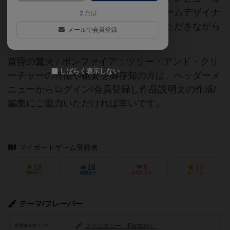
の情報は、ボドゲーマ運営事務局・ゲームデザイナ
または
ーご本人様・有志の皆様にご協力をいただきながら
メールで会員登録
登録されています。
黄昏の篝火 / ボンファイア：ツリー・アンド・クリ
しばらく表示しない
ーチャーの特徴や概要を御存知の方は、ヘッダーメ
ニューからログイン/会員登録し作品説明文の作成/
編集にご協力いただければ幸いです。
マイボードゲーム登録者
12
16
5
17
興味あり
経験あり
お気に入り
持ってる
テーマ/フレーバー
ファンタジー（Fantasy）
世界観/基本テーマ