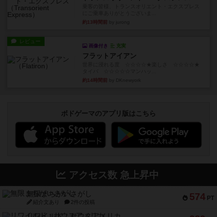
乗客の皆様、トランスオリエント・エクスプレス
にご乗車ありがとうございま...
約13時間前
by jurong
レビュー
画像付き
充実
フラットアイアン
世界に浸れる度 ☆☆☆☆★楽しさ ☆☆☆☆★
タイパ ☆☆☆☆☆マンハッ...
約14時間前
by DKnewyork
ボドゲーマのアプリ版はこちら
アクセス数 急上昇中
無限まちがいさがし
574
PT
紹介文あり
2件の投稿
リワイルド：サウスアメリカ