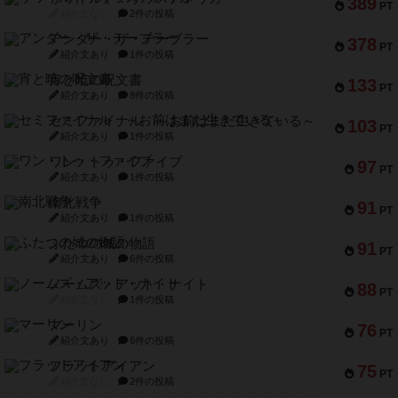
389
PT
紹介文なし
2件の投稿
アンダー・ザ・テーブラー
378
PT
紹介文あり
1件の投稿
宵と暁の呪文書
133
PT
紹介文あり
8件の投稿
セミファイナル ～お前はまだ生きている～
103
PT
紹介文あり
1件の投稿
ワン・トゥ・ファイブ
97
PT
紹介文あり
1件の投稿
南北戦争
91
PT
紹介文あり
1件の投稿
ふたつの城の物語
91
PT
紹介文あり
6件の投稿
ノームズ・アット・ナイト
88
PT
紹介文なし
1件の投稿
マーリン
76
PT
紹介文あり
6件の投稿
フラットアイアン
75
PT
紹介文なし
2件の投稿