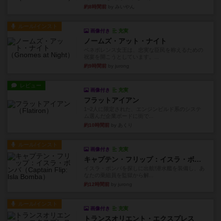
約8時間前
by みいやん
ルール/インスト
画像付き
充実
ノームズ・アット・ナイト
ベネボレンス女王は、忠実な臣民を称えるための
祝宴を開こうとしています。...
約9時間前
by jurong
レビュー
画像付き
充実
フラットアイアン
1~2人に限定された、エンジンビルド系のシステ
ム選んだ企業ボードに街で...
約10時間前
by あくり
ルール/インスト
画像付き
充実
キャプテン・フリップ：イスラ・ボンバ
イスラ・ボンバを探しに出航!潜水艦を装備し、あ
なたの乗組員を監獄から解...
約12時間前
by jurong
ルール/インスト
画像付き
充実
トランスオリエント・エクスプレス