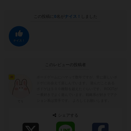
この投稿に
0
名が
ナイス！
しました
ナイス！
このレビューの投稿者
ボードゲームにハマって数年ですが、常に新しいボ
神
ドゲに出会えて楽しんでいます。 遊んだことある
ボドゲは５００種類を超えたぐらいです。 ROOTが
一番好きでよく遊んでいます。戦略系が好きでアク
ション系は苦手です。 よろしくお願いします。
てう
シェアする