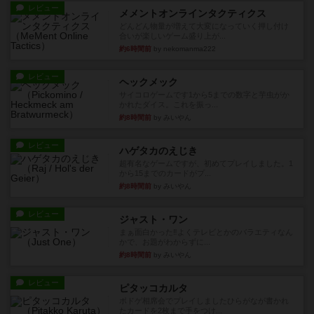
レビュー
メメントオンラインタクティクス
どんどん物量が増えて大変になっていく押し付け
合いが楽しいゲーム盛り上が...
約6時間前
by nekomanma222
レビュー
ヘックメック
サイコロゲームです1から5までの数字と芋虫がか
かれたダイス。これを振っ...
約8時間前
by みいやん
レビュー
ハゲタカのえじき
超有名なゲームですが、初めてプレイしました。1
から15までのカードがプ...
約8時間前
by みいやん
レビュー
ジャスト・ワン
まぁ面白かった‼️よくテレビとかのバラエティなん
かで、お題がわからずに...
約8時間前
by みいやん
レビュー
ピタッコカルタ
ボドゲ相席会でプレイしましたひらがなが書かれ
たカードを2枚まで手をつけ...