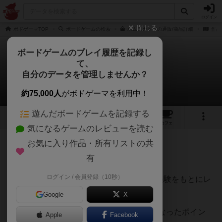
ログイン
閉じる
ボドゲーマTOP
ボードゲームの検索
ボムスカッドの通販/商品詳細
作品
ボードゲームのプレイ履歴を記録し
て、
ボムスカッド
自分のデータを管理しませんか？
てうさんのレビュー
約75,000人
がボドゲーマを利用中！
遊んだボードゲームを記録する
7
8
39
トップ
画像
動画
レビュー
カフェ
気になるゲームのレビューを読む
お気に入り作品・所有リストの共
172名
0名
0
6ヶ月前
有
ログイン / 会員登録（10秒）
500種類以上のボードゲームを遊んできた経験をもとにレ
ビューしています。
Google
X
【遊んで感じた面白い点・魅力】と【気になったポイン
Apple
Facebook