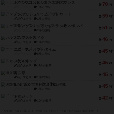
トランスオリエント・エクスプレス
70
PT
紹介文なし
1件の投稿
アンブッシュ！：ムーブアウト！
59
PT
紹介文あり
1件の投稿
キャプテン・フリップ：イスラ・ボンバ
51
PT
紹介文なし
2件の投稿
ガルフストライク
46
PT
紹介文あり
1件の投稿
エコーズ・オブ・タイム
45
PT
紹介文なし
8件の投稿
スカルキング
45
PT
紹介文あり
12件の投稿
海兵隊
45
PT
紹介文あり
1件の投稿
Bitter End ブタペスト救出作戦
45
PT
紹介文なし
1件の投稿
ドコジャン
42
PT
紹介文あり
10件の投稿
※Apple、Apple のロゴ は、米国および他の国々で登録されたApple Inc.の商標です。