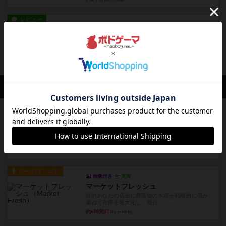
レビュー
充実
イレブン
500種類以上のボードゲームを遊んできた経験を
もとにレビューしています...
約1ヶ月前
の投稿
会員の新しい投稿
レビュー
充実
アルナックの失われし遺跡
アナログ対人プレイ数回。クニツィア先生の名作
「エルドラドを探して」にあ...
約2時間前
by おーちゃん
ルール/インスト
画像付き
充実
マーケットフレッシュ
目的あなたの店先に農産物の木箱を戦略的に積み
重ねて在庫を最大化し、競合...
約6時間前
by jurong