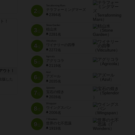
Terraforming Mars
2
テラフォーミングマーズ
位
2394名
Stone Garden
3
枯山水
位
2281名
Viticulture
4
ワイナリーの四季
位
2272名
Agricola
5
アグリコラ
位
2119名
アウト！
Azul
6
アズール
位
sが出版した
2035名
Splendor
7
宝石の煌き
位
2028名
Wingspan
8
ウイングスパン
位
2006名
7 Wonders
9
世界の七不思議
位
1919名