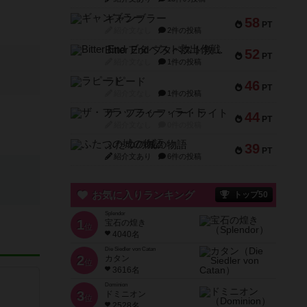
ギャンブラー
58
PT
紹介文なし
2件の投稿
Bitter End ブタペスト救出作戦
52
PT
紹介文なし
1件の投稿
ラピード
46
PT
紹介文なし
1件の投稿
ザ・フラッフィー・ライト
44
PT
紹介文なし
0件の投稿
ふたつの城の物語
39
PT
紹介文あり
6件の投稿
お気に入りランキング
トップ50
Splendor
1
宝石の煌き
位
4040名
Die Siedler von Catan
2
カタン
位
3616名
Dominion
3
ドミニオン
位
2528名