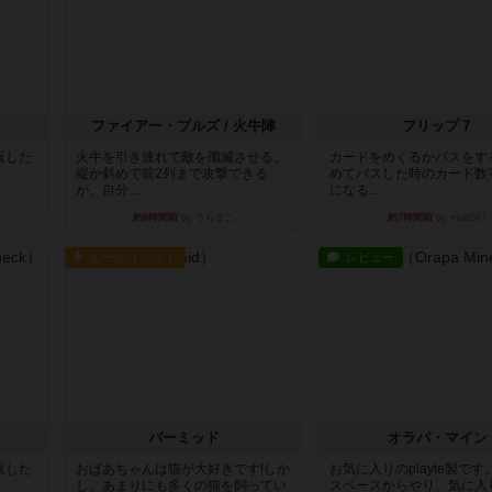
ファイアー・ブルズ / 火牛陣
フリップ７
出版した
火牛を引き連れて敵を殲滅させる。
カードをめくるかパスをす
縦か斜めで前2列まで攻撃できる
めてパスした時のカード数
が、自分...
になる...
約6時間前
by うらまこ
約7時間前
by mob567
ルール/インスト
レビュー
パーミッド
オラパ・マイン
出版した
おばあちゃんは猫が大好きです!しか
お気に入りのplayte製で
し、あまりにも多くの猫を飼ってい
スペースからやり、気に入