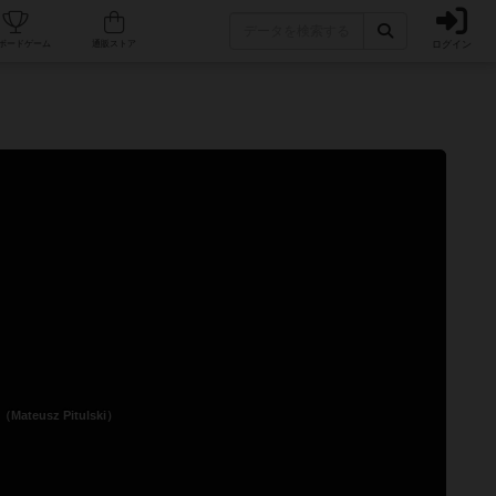
ログイン
カフェ/店舗
人気ボードゲーム
通販ストア
eusz Pitulski）