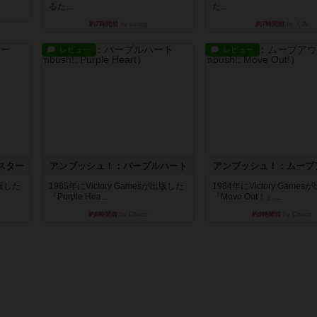
るた...
た...
約7時間前
by jurong
約7時間前
by くみ
レビュー
レビュー
スター
アンブッシュ！：パープルハート
アンブッシュ！：ムーブ
出版した
1985年にVictory Gamesが出版した
1984年にVictory Game
『Purple Hea...
『Move Out！』...
約8時間前
by Chaco
約9時間前
by Chaco