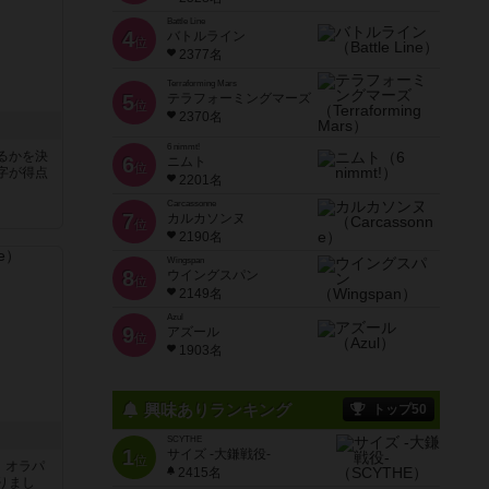
Battle Line
4
バトルライン
位
2377名
Terraforming Mars
5
テラフォーミングマーズ
位
2370名
6 nimmt!
るかを決
6
ニムト
位
字が得点
2201名
Carcassonne
7
カルカソンヌ
位
2190名
Wingspan
8
ウイングスパン
位
2149名
Azul
9
アズール
位
1903名
興味ありランキング
トップ50
SCYTHE
1
サイズ -大鎌戦役-
位
す。オラパ
2415名
りまし