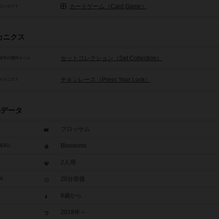
カードゲーム（Card Game）
コンセプト
カニクス
セットコレクション（Set Collection）
源等の獲得ルール
チキンレース（Press Your Luck）
メカニクス
品データ
ブロッサム
Blossoms
題表記
2人用
20分前後
間
8歳から
2018年～