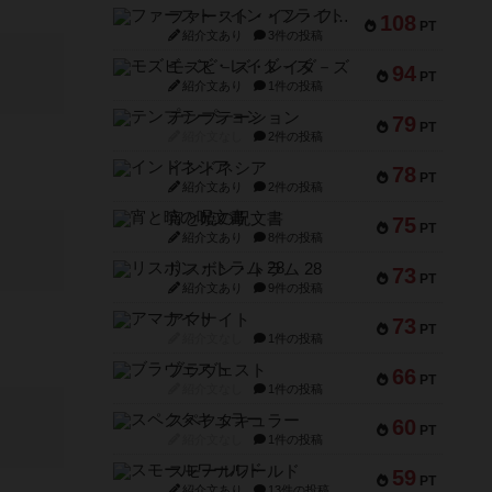
ファースト・イン・フライト
108
PT
紹介文あり
3件の投稿
モズビ－ズ・レイダ－ズ
94
PT
紹介文あり
1件の投稿
テンプテーション
79
PT
紹介文なし
2件の投稿
インドネシア
78
PT
紹介文あり
2件の投稿
宵と暁の呪文書
75
PT
紹介文あり
8件の投稿
リスボン・トラム 28
73
PT
紹介文あり
9件の投稿
アマナイト
73
PT
紹介文なし
1件の投稿
ブラヴェスト
66
PT
紹介文なし
1件の投稿
スペクタキュラー
60
PT
紹介文なし
1件の投稿
スモールワールド
59
PT
紹介文あり
13件の投稿