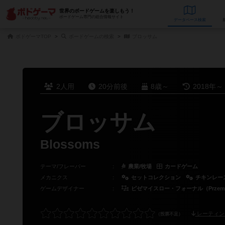
世界のボードゲームを楽しもう！
ボードゲーム専門の総合情報サイト
データベース
検
ボドゲーマTOP
ボードゲームの検索
ブロッサム
2人用
20分前後
8歳～
2018年～
ブロッサム
Blossoms
テーマ/フレーバー
：
農業/牧場
カードゲーム
メカニクス
：
セットコレクション
チキンレー
ゲームデザイナー
：
ピゼマイスロー・フォーナル（Przemysł
レーティン