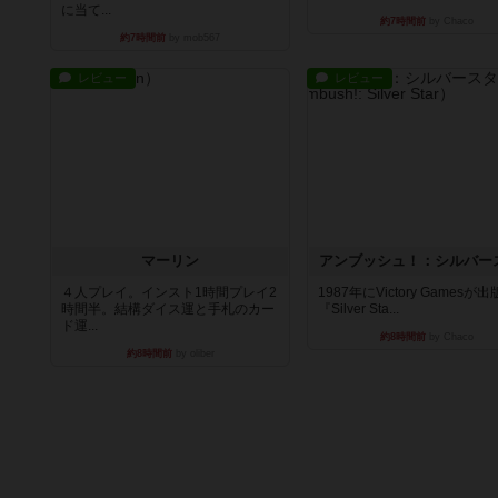
に当て...
約7時間前
by Chaco
約7時間前
by mob567
レビュー
レビュー
マーリン
アンブッシュ！：シルバー
４人プレイ。インスト1時間プレイ2
1987年にVictory Gamesが
時間半。結構ダイス運と手札のカー
『Silver Sta...
ド運...
約8時間前
by Chaco
約8時間前
by oliber