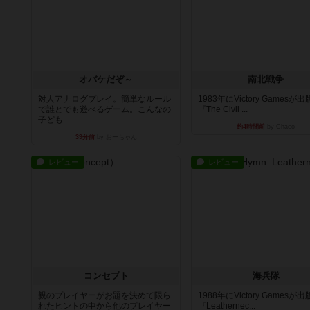
オバケだぞ～
南北戦争
対人アナログプレイ。簡単なルール
1983年にVictory Gamesが
で誰とでも遊べるゲーム。こんなの
『The Civil ...
子ども...
約4時間前
by Chaco
39分前
by おーちゃん
レビュー
レビュー
コンセプト
海兵隊
親のプレイヤーがお題を決めて限ら
1988年にVictory Gamesが
れたヒントの中から他のプレイヤー
『Leathernec...