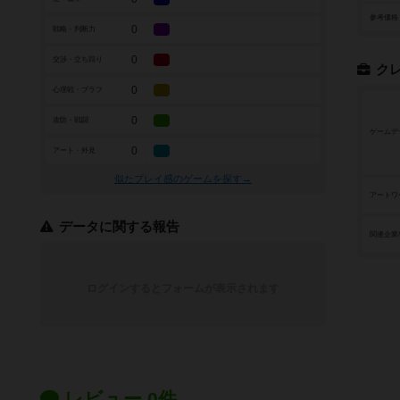
参考価格
0
戦略・判断力
0
交渉・立ち回り
ク
0
心理戦・ブラフ
0
攻防・戦闘
ゲームデ
0
アート・外見
似たプレイ感のゲームを探す→
アートワ
データに関する報告
関連企業
ログインするとフォームが表示されます
レビュー 0件