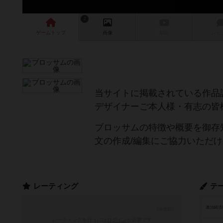
2
ゲーム
トップ
画像
動画
レビ
当サイトに掲載されている作品
デザイナーご本人様・有志の皆
ブロッサムの特徴や概要を御存
文の作成/編集にご協力いただ
レーティング
テ
政治経済
レーティングを行うには
ログイン
が必要です