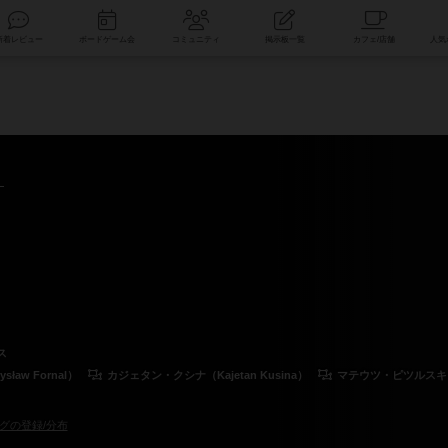
索
新着レビュー
ボードゲーム会
コミュニティ
掲示板一覧
ス
aw Fornal）
カジェタン・クシナ（Kajetan Kusina）
マテウツ・ピツルスキ（Mat
グの登録/分布