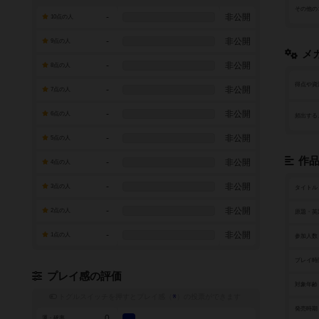
その他の
-
非公開
10点の人
-
非公開
9点の人
メ
-
非公開
8点の人
得点や資
-
非公開
7点の人
-
非公開
6点の人
頻出する
-
非公開
5点の人
作
-
非公開
4点の人
-
非公開
3点の人
タイトル
-
非公開
2点の人
原題・英
-
非公開
1点の人
参加人数
プレイ時
プレイ感の評価
対象年齢
トグルスイッチを押すとプレイ感（
※
）の投票ができます
発売時期
0
運・確率