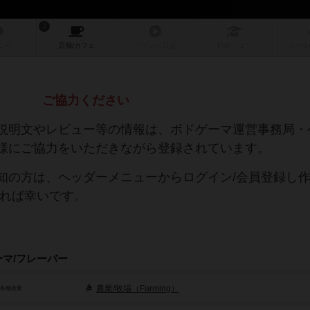
2
ュー
店舗/
カフェ
リプレイ
日記
戦略
・コツ
ルール
ご協力ください
説明文やレビュー等の情報は、ボドゲーマ運営事務局・
様にご協力をいただきながら登録されています。
知の方は、ヘッダーメニューからログイン/会員登録し
ければ幸いです。
ーマ/フレーバー
農業/牧場（Farming）
/各種産業