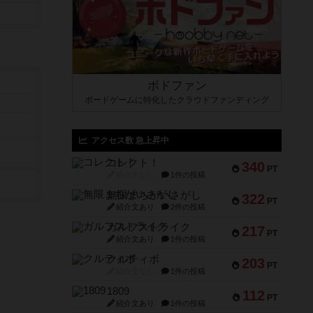
ボドファン
ボードゲームに特化したクラウドファンディング
アクセス数 急上昇中
コレクト！
340
PT
紹介文なし
1件の投稿
無限まちがいさがし
322
PT
紹介文あり
2件の投稿
ガルフストライク
217
PT
紹介文あり
1件の投稿
クルティボ
203
PT
紹介文なし
1件の投稿
1809
112
PT
紹介文あり
1件の投稿