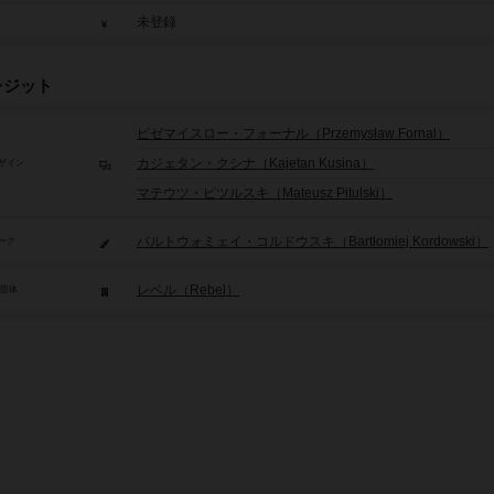
未登録
レジット
ピゼマイスロー・フォーナル（Przemysław Fornal）
カジェタン・クシナ（Kajetan Kusina）
ザイン
マテウツ・ピツルスキ（Mateusz Pitulski）
バルトウォミェイ・コルドウスキ（Bartłomiej Kordowski）
ーク
レベル（Rebel）
/団体