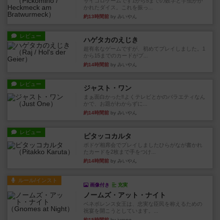
サイコロゲームです1から5までの数字と芋虫がか
かれたダイス。これを振っ...
約13時間前
by みいやん
レビュー
ハゲタカのえじき
超有名なゲームですが、初めてプレイしました。1
から15までのカードがプ...
約14時間前
by みいやん
レビュー
ジャスト・ワン
まぁ面白かった‼️よくテレビとかのバラエティなん
かで、お題がわからずに...
約14時間前
by みいやん
レビュー
ピタッコカルタ
ボドゲ相席会でプレイしましたひらがなが書かれ
たカードを2枚まで手をつけ...
約14時間前
by みいやん
ルール/インスト
画像付き
充実
ノームズ・アット・ナイト
ベネボレンス女王は、忠実な臣民を称えるための
祝宴を開こうとしています。...
約15時間前
by jurong