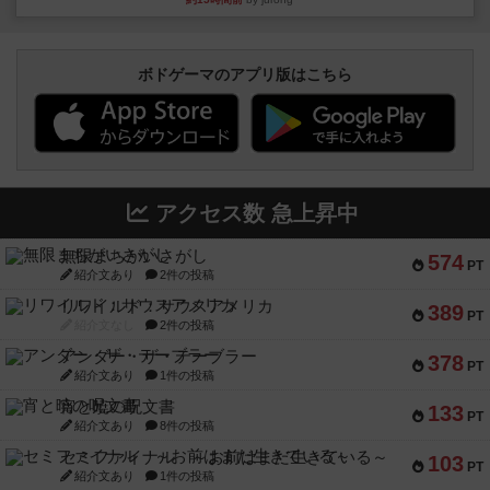
ボドゲーマのアプリ版はこちら
アクセス数 急上昇中
無限まちがいさがし
574
PT
紹介文あり
2件の投稿
リワイルド：サウスアメリカ
389
PT
紹介文なし
2件の投稿
アンダー・ザ・テーブラー
378
PT
紹介文あり
1件の投稿
宵と暁の呪文書
133
PT
紹介文あり
8件の投稿
セミファイナル ～お前はまだ生きている～
103
PT
紹介文あり
1件の投稿