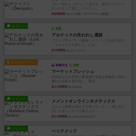
プレイ感がしっかりしてるから、超ボードゲーム
やったなって感じ。パーティ...
約5時間前
by ヒロ(新！ボードゲーム家族)
レビュー
充実
アルナックの失われし遺跡
アナログ対人プレイ数回。クニツィア先生の名作
「エルドラドを探して」にあ...
約7時間前
by おーちゃん
ルール/インスト
画像付き
充実
マーケットフレッシュ
目的あなたの店先に農産物の木箱を戦略的に積み
重ねて在庫を最大化し、競合...
約12時間前
by jurong
レビュー
メメントオンラインタクティクス
どんどん物量が増えて大変になっていく押し付け
合いが楽しいゲーム盛り上が...
約12時間前
by nekomanma222
レビュー
ヘックメック