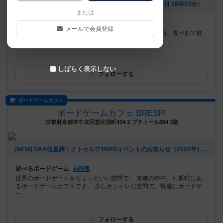
[NEW] 海外からゲームが届きました🛩（2021年12月28日 18時53分）
または
遊べるボードゲーム
2222個
メールで会員登録
1500種類以上のボードゲームが遊べる！買える、塗れる、食べれて飲
める、ボドゲカフェ。
しばらく表示しない
フォローする
ボードゲームカフェ
ボードゲームカフェ BRESPI
京都府京都市中京区恵比須町434-2 プチトール884 3階
[NEW] SAN値直葬！クトゥルフTRPGイベントのお知らせ（2020年11月29日 08時03分）
遊べるボードゲーム
649個
世界のボードゲームをちょっといい空間で。 京都の街中、河原町にあ
るボードゲームカフェです。 少しオシャレな空間で、快適にボードゲ
ー...
フォローする