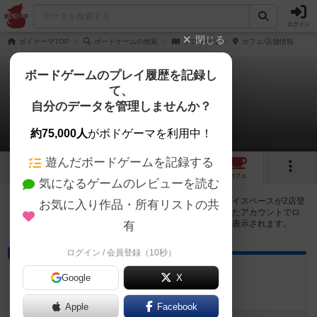
ログイン
閉じる
ボドゲーマTOP
ボードゲームの検索
ブロッサム
カフェ/店舗情報
ボードゲームのプレイ履歴を記録し
て、
ブロッサム
自分のデータを管理しませんか？
2店のカフェ/スペースが提供中
約75,000人
がボドゲーマを利用中！
遊んだボードゲームを記録する
2
2
トップ
画像
動画
レビュー
カフェ
気になるゲームのレビューを読む
ブロッサムで遊ぶことができるボードゲームカフェ・プレイスペースが2店登
お気に入り作品・所有リストの共
録されています。公開プロフィールの都道府県が設定されたアカウントでロ
グインすると、同じ都道府県内の店舗に絞り込むボタンが表示されます。
有
ログイン / 会員登録（10秒）
バー
SCREEN
Google
X
愛知県春日井市若草通3-53
Apple
Facebook