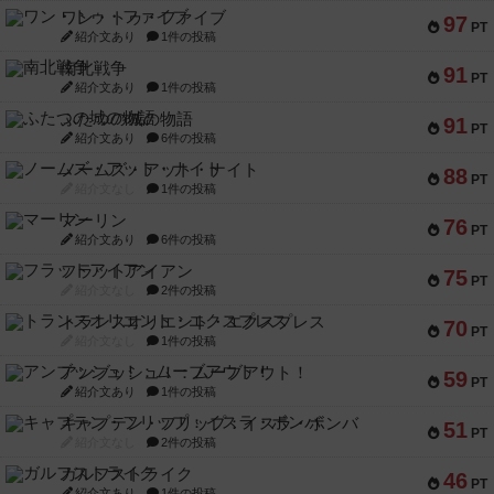
ワン・トゥ・ファイブ
97
PT
紹介文あり
1件の投稿
南北戦争
91
PT
紹介文あり
1件の投稿
ふたつの城の物語
91
PT
紹介文あり
6件の投稿
ノームズ・アット・ナイト
88
PT
紹介文なし
1件の投稿
マーリン
76
PT
紹介文あり
6件の投稿
フラットアイアン
75
PT
紹介文なし
2件の投稿
トランスオリエント・エクスプレス
70
PT
紹介文なし
1件の投稿
アンブッシュ！：ムーブアウト！
59
PT
紹介文あり
1件の投稿
キャプテン・フリップ：イスラ・ボンバ
51
PT
紹介文なし
2件の投稿
ガルフストライク
46
PT
紹介文あり
1件の投稿