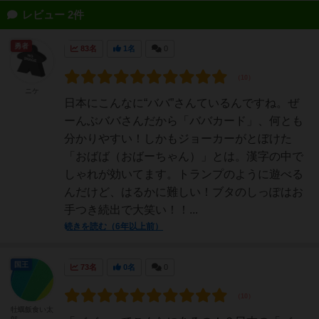
レビュー 2件
勇者
83名
1名
0
ニケ
日本にこんなに“ババ”さんているんですね。ぜ
ーんぶババさんだから「ババカード」、何とも
分かりやすい！しかもジョーカーがとぼけた
「おばば（おばーちゃん）」とは。漢字の中で
しゃれが効いてます。トランプのように遊べる
んだけど、はるかに難しい！ブタのしっぽはお
手つき続出で大笑い！！...
続きを読む（6年以上前）
国王
73名
0名
0
牡蠣飯食い太