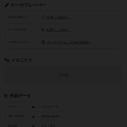
テーマ/フレーバー
日本（Japan）
地域や文化圏など
お笑い（Joke）
ゲームの基本目的
カードゲーム（Card Game）
その他のコンセプト
メカニクス
未登録
作品データ
ババカード
タイトル
Baba cards
原題・英題表記
2人～6人
参加人数