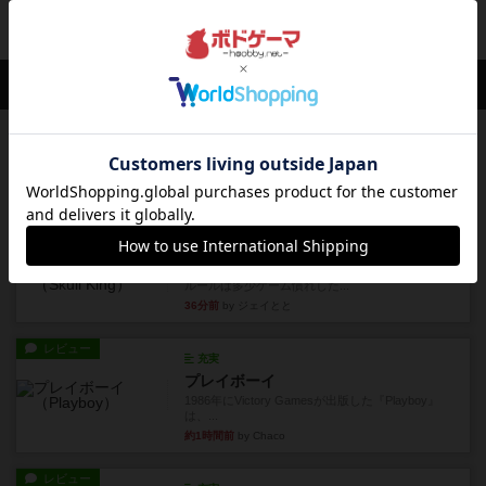
投稿を募集しています
会員の新しい投稿
レビュー
アンブッシュ！：ムーブアウト！
1984年にVictory Gamesが出版した『Move
Out！』...
22分前
by Chaco
レビュー
スカルキング
とにかく楽しい！最高のゲームではと思います。
ルールは多少ゲーム慣れした...
36分前
by ジェイとと
レビュー
充実
プレイボーイ
1986年にVictory Gamesが出版した『Playboy』
は、...
約1時間前
by Chaco
レビュー