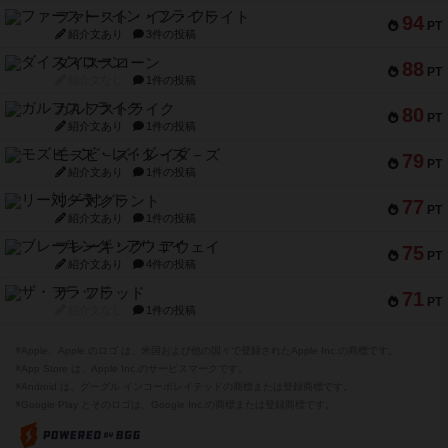
ファースト・イン・フライト
94
PT
紹介文あり
3件の投稿
ダイススローン
88
PT
紹介文なし
1件の投稿
ガルフストライク
80
PT
紹介文あり
1件の投稿
モズビ－ズ・レイダ－ズ
79
PT
紹介文あり
1件の投稿
リー対グラント
77
PT
紹介文あり
1件の投稿
ブレーキング・アウェイ
75
PT
紹介文あり
4件の投稿
ザ・フラッド
71
PT
紹介文なし
1件の投稿
※Apple、Apple のロゴ は、米国および他の国々で登録されたApple Inc.の商標です。
※App Store は、Apple Inc.のサービスマークです。
※Android は、グーグル インコーポレイテッドの商標または登録商標です。
※Google Play とそのロゴは、Google Inc.の商標または登録商標です。