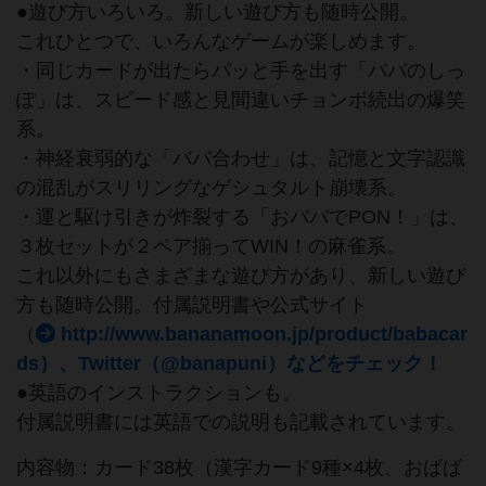
●遊び方いろいろ。新しい遊び方も随時公開。
これひとつで、いろんなゲームが楽しめます。
・同じカードが出たらパッと手を出す「ババのしっ
ぽ」は、スピード感と見間違いチョンボ続出の爆笑
系。
・神経衰弱的な「ババ合わせ」は、記憶と文字認識
の混乱がスリリングなゲシュタルト崩壊系。
・運と駆け引きが炸裂する「おババでPON！」は、
３枚セットが２ペア揃ってWIN！の麻雀系。
これ以外にもさまざまな遊び方があり、新しい遊び
方も随時公開。付属説明書や公式サイト
（
http://www.bananamoon.jp/product/babacar
ds）、Twitter（@banapuni）などをチェック！
●英語のインストラクションも。
付属説明書には英語での説明も記載されています。
内容物：カード38枚（漢字カード9種×4枚、おばば