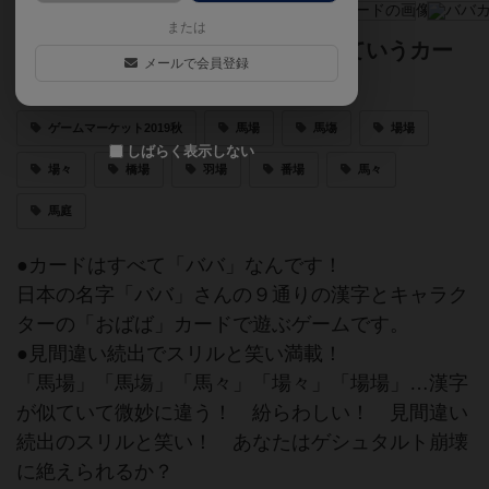
または
何と全部のカードが「ババ」！っていうカー
メールで会員登録
ドゲーム
ゲームマーケット2019秋
馬場
馬塲
場場
しばらく表示しない
場々
橋場
羽場
番場
馬々
馬庭
●カードはすべて「ババ」なんです！
日本の名字「ババ」さんの９通りの漢字とキャラク
ターの「おばば」カードで遊ぶゲームです。
●見間違い続出でスリルと笑い満載！
「馬場」「馬塲」「馬々」「場々」「場場」…漢字
が似ていて微妙に違う！ 紛らわしい！ 見間違い
続出のスリルと笑い！ あなたはゲシュタルト崩壊
に絶えられるか？