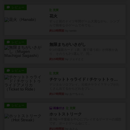
レビュー
充実
花火
ずっと前のドイツ年間ゲーム大賞ながら、シンプ
ルで簡単な小ゲームで今でも...
約13時間前
by tamio
レビュー
無限まちがいさがし
6つの場面カード（表、裏で違う絵）が何枚かあ
り、そのうち3つ選んで、同...
約15時間前
by ジェイとと
レビュー
充実
チケットトゥライド / チケットトゥライドアメリカ
デジタルソロプレイ。元祖チケライ？マップがた
くさん出てるからどれをプレ...
約17時間前
by おーちゃん
レビュー
画像付き
充実
ホットストリーク
星7軽〜中量級を中心にプレイするゲーマーの感想
です。ボードゲーム会にて...
約23時間前
by おとん