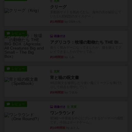
充実
クリーグ
某動画サイトを眺めてたら、海外の方が紹介して
いた2人対戦型のダイスゲー...
約1時間前
by OSAっち
レビュー
画像付き
アグリコラ：牧場の動物たち THE BIG BOX
長らく積みゲーになってましたが、腰を据えてプ
レイできましたのでやってみ...
約3時間前
by くみ
レビュー
充実
宵と暁の呪文書
4/5点呪文を修得したり使い魔にトークンを捧げた
りして得点を増やしてい...
約6時間前
by ワタル
レビュー
画像付き
充実
ワンラウンド
星5軽〜中量級を中心にプレイするゲーマーの感想
です。今回はボードゲーム...
約10時間前
by おとん