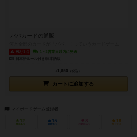
ババカードの通販
何と全部のカードが「ババ」！っていうカードゲーム
残り1点
1～2営業日以内に発送
日本語ルール付き/日本語版
1,650
¥
（税込）
カートに追加する
マイボードゲーム登録者
12
15
8
16
興味あり
経験あり
お気に入り
持ってる