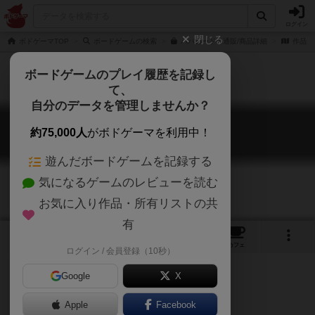
ログイン
閉じる
ボドゲーマTOP
ボードゲームの検索
ババカードの通販/商品詳細
作品デ
ボードゲームのプレイ履歴を記録し
て、
自分のデータを管理しませんか？
ババカード
約75,000人
がボドゲーマを利用中！
Baba cards
遊んだボードゲームを記録する
気になるゲームのレビューを読む
お気に入り作品・所有リストの共
有
12
11
2
2
トップ
画像
動画
レビュー
カフェ
ログイン / 会員登録（10秒）
Google
X
Apple
Facebook