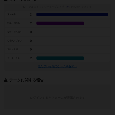
トグルスイッチを押すとプレイ感（
※
）の投票ができます
3
運・確率
2
戦略・判断力
0
交渉・立ち回り
0
心理戦・ブラフ
0
攻防・戦闘
2
アート・外見
似たプレイ感のゲームを探す→
データに関する報告
ログインするとフォームが表示されます