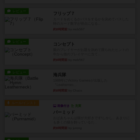
レビュー
フリップ７
カードをめくるかパスをするかを決めてパスした
時のカード数字が得点になる...
約8時間前
by mob567
レビュー
コンセプト
親のプレイヤーがお題を決めて限られたヒントの
中から他のプレイヤーに当て...
約8時間前
by mob567
レビュー
海兵隊
1988年にVictory Gamesが出版した
『Leathernec...
約8時間前
by Chaco
ルール/インスト
画像付き
充実
パーミッド
おばあちゃんは猫が大好きです!しかし、あまりに
も多くの猫を飼っているた...
約8時間前
by jurong