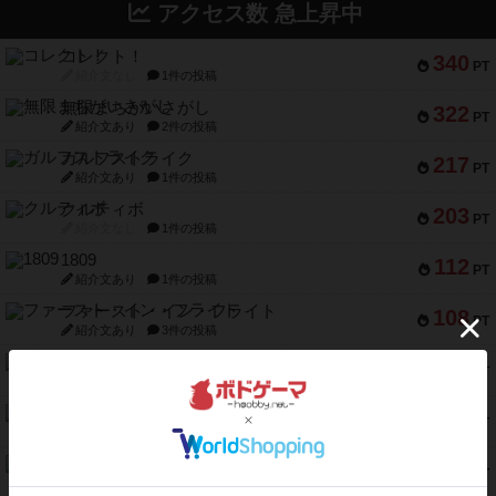
アクセス数 急上昇中
コレクト！
340
PT
紹介文なし
1件の投稿
無限まちがいさがし
322
PT
紹介文あり
2件の投稿
ガルフストライク
217
PT
紹介文あり
1件の投稿
クルティボ
203
PT
紹介文なし
1件の投稿
1809
112
PT
紹介文あり
1件の投稿
ファースト・イン・フライト
108
PT
紹介文あり
3件の投稿
モズビ－ズ・レイダ－ズ
94
PT
紹介文あり
1件の投稿
テンプテーション
79
PT
紹介文なし
2件の投稿
インドネシア
78
PT
紹介文あり
2件の投稿