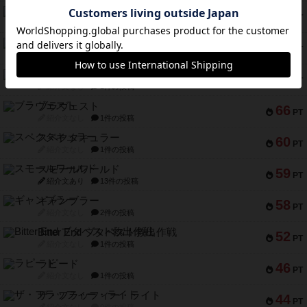
宵と暁の呪文書
75
PT
紹介文あり
8件の投稿
リスボン・トラム 28
73
PT
紹介文あり
9件の投稿
アマナイト
73
PT
紹介文なし
1件の投稿
ブラヴェスト
66
PT
紹介文なし
1件の投稿
スペクタキュラー
60
PT
紹介文なし
1件の投稿
スモールワールド
59
PT
紹介文あり
13件の投稿
ギャンブラー
58
PT
紹介文なし
2件の投稿
Bitter End ブタペスト救出作戦
52
PT
紹介文なし
1件の投稿
ラピード
46
PT
紹介文なし
1件の投稿
ザ・フラッフィー・ライト
44
PT