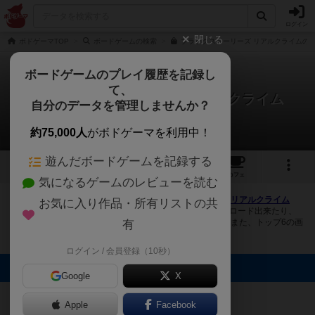
ログイン
閉じる
ボドゲーマTOP
ボードゲームの検索
ブラックストーリーズ リアルクライムの通
ボードゲームのプレイ履歴を記録し
て、
ブラックストーリーズ：リアルクライム
自分のデータを管理しませんか？
1件の画像
約75,000人
がボドゲーマを利用中！
遊んだボードゲームを記録する
1
9
トップ
画像
動画
レビュー
カフェ
気になるゲームのレビューを読む
ボドゲーマにログインすると、
「ブラックストーリーズ：リアルクライム
お気に入り作品・所有リストの共
（Black Stories: Real Crime Edition）」
の画像をアップロード出来たり、
他のユーザーの投稿画像に評価を付けることができます。また、トップ6の画
有
像は様々なページで表示されます。
ログイン / 会員登録（10秒）
トップに表示される画像
Google
X
まつなが
Apple
Facebook