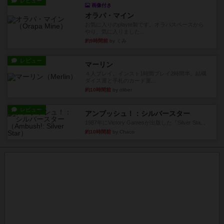
レビュー
画像付き
オラパ・マイン
お気に入りのplayte製です。オラパスペースから
やり、気に入りました...
約9時間前
by くみ
レビュー
マーリン
４人プレイ。インスト1時間プレイ2時間半。結構
ダイス運と手札のカード運...
約10時間前
by oliber
レビュー
アンブッシュ！：シルバースター
1987年にVictory Gamesが出版した『Silver Sta...
約10時間前
by Chaco