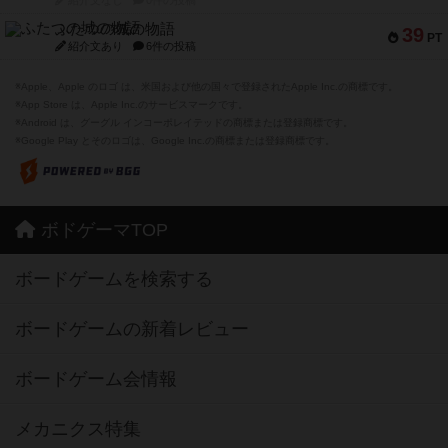
紹介文なし
0件の投稿
ふたつの城の物語
39
PT
紹介文あり
6件の投稿
※Apple、Apple のロゴ は、米国および他の国々で登録されたApple Inc.の商標です。
※App Store は、Apple Inc.のサービスマークです。
※Android は、グーグル インコーポレイテッドの商標または登録商標です。
※Google Play とそのロゴは、Google Inc.の商標または登録商標です。
ボドゲーマTOP
ボードゲームを検索する
ボードゲームの新着レビュー
ボードゲーム会情報
メカニクス特集