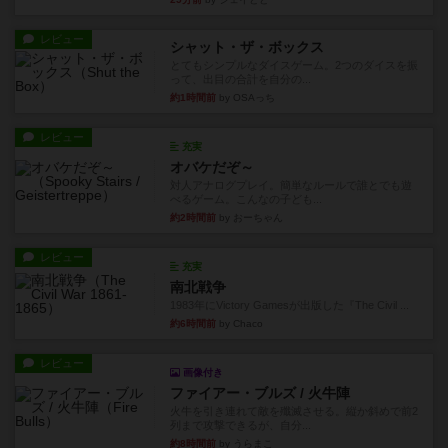
レビュー
シャット・ザ・ボックス
とてもシンプルなダイスゲーム。2つのダイスを振
って、出目の合計を自分の...
約1時間前
by OSAっち
レビュー
充実
オバケだぞ～
対人アナログプレイ。簡単なルールで誰とでも遊
べるゲーム。こんなの子ども...
約2時間前
by おーちゃん
レビュー
充実
南北戦争
1983年にVictory Gamesが出版した『The Civil ...
約6時間前
by Chaco
レビュー
画像付き
ファイアー・ブルズ / 火牛陣
火牛を引き連れて敵を殲滅させる。縦か斜めで前2
列まで攻撃できるが、自分...
約8時間前
by うらまこ