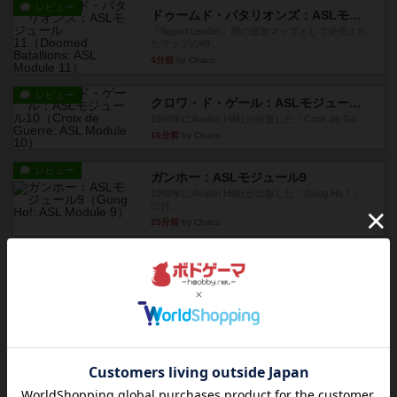
レビュー
ドゥームド・バタリオンズ：ASLモジュール11
『Squad Leader』用の追加マップとして発売され
たマップの#9...
4分前
by Chaco
レビュー
クロワ・ド・ゲール：ASLモジュール10
1992年にAvalon Hill社が出版した『Croix de Gu...
16分前
by Chaco
レビュー
ガンホー：ASLモジュール9
1992年にAvalon Hill社が出版した『Gung Ho！』
に付...
25分前
by Chaco
レビュー
コード・オブ・ブシドー：ASLモジュール8
1991年にAvalon Hill社が出版した『Code of Bus...
30分前
by Chaco
レビュー
ザ・ラスト・フラー：ASLモジュール6
『Squad Leader』用の追加マップとして発売され
たマップ#11...
38分前
by Chaco