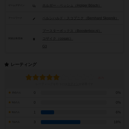
ホルガー・ベッシュ（Holger Bösch）
ゲームデザイン
ベルンハルド・スコプニク（Bernhard Skopnik）
アートワーク
ブースターボックス（Boosterbox.nl）
コザイク（cosaic）
関連企業/団体
G3
レーティング
レーティングを行うには
ログイン
が必要です
0
0%
10点の人
0
0%
9点の人
1
6%
8点の人
3
18%
7点の人