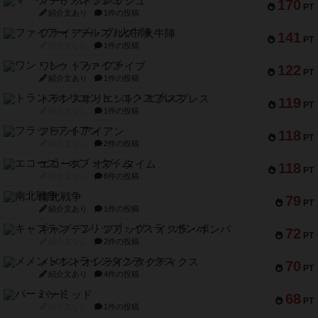
マーケットフレッシュ
170
PT
紹介文あり
1件の投稿
ファイアー・ブルズ / 火牛陣
141
PT
紹介文なし
1件の投稿
ワン・トゥ・ファイブ
122
PT
紹介文あり
1件の投稿
トランスオリエント・エクスプレス
119
PT
紹介文なし
1件の投稿
フラットアイアン
118
PT
紹介文なし
2件の投稿
エコーズ・オブ・タイム
118
PT
紹介文なし
8件の投稿
南北戦争
79
PT
紹介文あり
1件の投稿
キャプテン・フリップ：イスラ・ボンバ
72
PT
紹介文なし
2件の投稿
メメントオンラインタクティクス
70
PT
紹介文あり
4件の投稿
パーミッド
68
PT
紹介文なし
1件の投稿