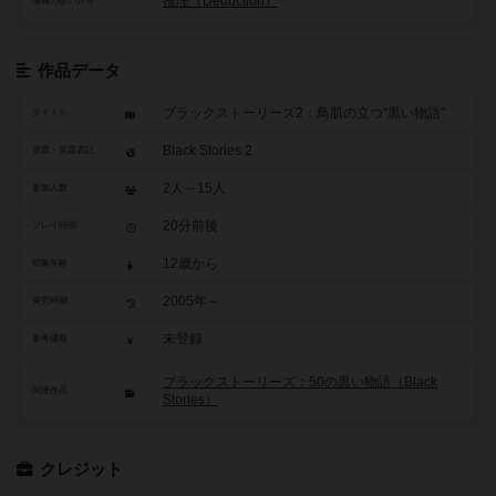
推理（Deduction）
情報の扱い方等
作品データ
ブラックストーリーズ2：鳥肌の立つ"黒い物語"
タイトル
Black Stories 2
原題・英題表記
2人～15人
参加人数
20分前後
プレイ時間
12歳から
対象年齢
2005年～
発売時期
未登録
参考価格
ブラックストーリーズ：50の黒い物語（Black
関連作品
Stories）
クレジット