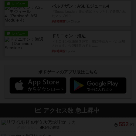
レビュー
パルチザン：ASLモジュール4
『Squad Leader』用の追加マップとして発売され
たマップ#10...
約2時間前
by Chaco
レビュー
ドミニオン：海辺
ドミニオン拡張第３弾で、主に持続カードが追加
されます。今弾以前のドミニ...
約2時間前
by aki
ボドゲーマのアプリ版はこちら
アクセス数 急上昇中
リワイルド：サウスアメリカ
552
PT
紹介文なし
2件の投稿