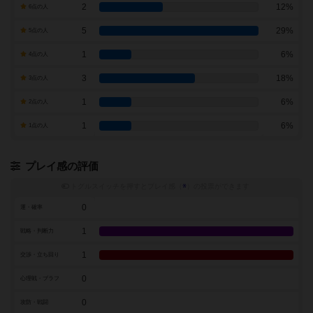
2
12%
6点の人
5
29%
5点の人
1
6%
4点の人
3
18%
3点の人
1
6%
2点の人
1
6%
1点の人
プレイ感の評価
トグルスイッチを押すとプレイ感（
※
）の投票ができます
0
運・確率
1
戦略・判断力
1
交渉・立ち回り
0
心理戦・ブラフ
0
攻防・戦闘