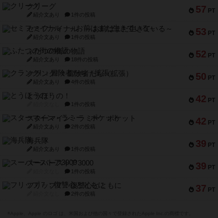
クリーグ
57
PT
紹介文あり
1件の投稿
セミファイナル ～お前はまだ生きている～
53
PT
紹介文あり
1件の投稿
ふたつの街の物語
52
PT
紹介文あり
18件の投稿
クランク! ：冒険者たち（拡張）
50
PT
紹介文あり
4件の投稿
とうほうの！
42
PT
紹介文なし
1件の投稿
スターマイン・ラミー ポケット
42
PT
紹介文あり
2件の投稿
海兵隊
39
PT
紹介文あり
1件の投稿
スーパーストア3000
39
PT
紹介文なし
1件の投稿
フリップ７：復讐心とともに
37
PT
紹介文なし
2件の投稿
※Apple、Apple のロゴ は、米国および他の国々で登録されたApple Inc.の商標です。