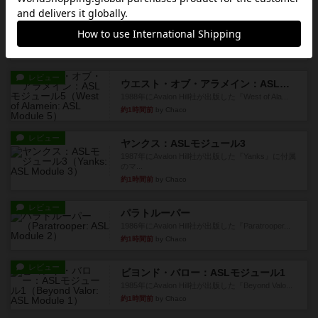
レビュー
ホロウレギオンズ：ASLモジュール7
1989年にAvalon Hill社が出版した『Hollow Legi...
約1時間前
by Chaco
レビュー
ウエスト・オブ・アラメイン：ASLモジュール5
1988年にAvalon Hill社が出版した『West of Ala...
約1時間前
by Chaco
レビュー
ヤンクス：ASLモジュール3
1987年にAvalon Hill社が出版した『Yanks』に付属
のマ...
約1時間前
by Chaco
レビュー
パラトルーパー
1986年にAvalon Hill社が出版した『Paratrooper...
約1時間前
by Chaco
レビュー
ビヨンド・バロー：ASLモジュール1
1985年にAvalon Hill社が出版した『Beyond Valo...
約1時間前
by Chaco