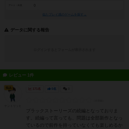
0
アート・外見
似たプレイ感のゲームを探す→
データに関する報告
ログインするとフォームが表示されます
レビュー 1件
仙人
171名
0名
0
ケントリッヒ
ブラックストーリーズの続編となっておりま
す。続編って言っても、問題は全部新作となっ
ているので前作を持っていなくても楽しめるか