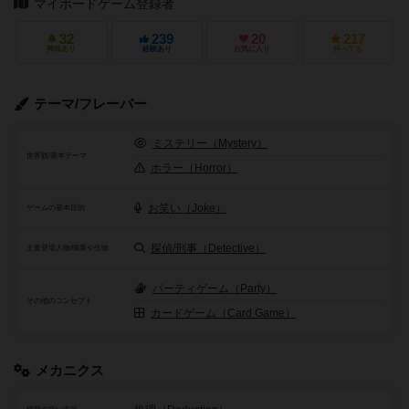
マイボードゲーム登録者
32
239
20
217
興味あり
経験あり
お気に入り
持ってる
テーマ/フレーバー
ミステリー（Mystery）
世界観/基本テーマ
ホラー（Horror）
お笑い（Joke）
ゲームの基本目的
探偵/刑事（Detective）
主要登場人物/職業や生物
パーティゲーム（Party）
その他のコンセプト
カードゲーム（Card Game）
メカニクス