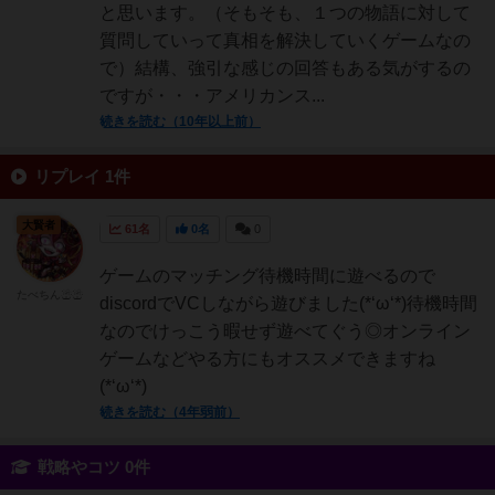
と思います。（そもそも、１つの物語に対して
質問していって真相を解決していくゲームなの
で）結構、強引な感じの回答もある気がするの
ですが・・・アメリカンス...
続きを読む（10年以上前）
リプレイ 1件
大賢者
61名
0名
0
ゲームのマッチング待機時間に遊べるので
たべちん☃☃
discordでVCしながら遊びました(*‘ω‘*)待機時間
なのでけっこう暇せず遊べてぐう◎オンライン
ゲームなどやる方にもオススメできますね
(*‘ω‘*)
続きを読む（4年弱前）
戦略やコツ 0件