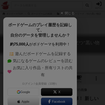
ログイン
閉じる
ボドゲーマTOP
ボードゲームの検索
ブラックストーリーズ：50の黒い物語
ボードゲームのプレイ履歴を記録し
て、
自分のデータを管理しませんか？
ブラックストーリーズ2：鳥肌の立つ"黒い物
約75,000人
がボドゲーマを利用中！
語"
Black Stories 2
遊んだボードゲームを記録する
気になるゲームのレビューを読む
お気に入り作品・所有リストの共
有
1
1
39
トップ
画像
動画
レビュー
カフェ
ログイン / 会員登録（10秒）
Google
X
話題の推理ゲームシリーズの第二弾！ 新しい
Apple
Facebook
謎を解き明かそう