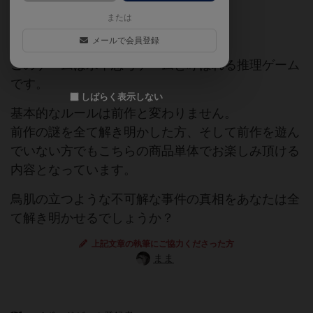
または
海外ゲームの日本語版
メールで会員登録
このゲームは水平思考ゲームと呼ばれる推理ゲーム
です。
しばらく表示しない
基本的なルールは前作と変わりません。
前作の謎を全て解き明かした方、そして前作を遊ん
でいない方でもこちらの商品単体でお楽しみ頂ける
内容となっています。
鳥肌の立つような不可解な事件の真相をあなたは全
て解き明かせるでしょうか？
上記文章の執筆にご協力くださった方
まま