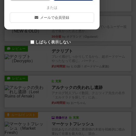
ドのどちらもある」 状態に...
28分前
by オグランド（Oguland）
または
メールで会員登録
レビュー
ニューオールド
ボードゲームを1,000個以上持っているユーザー視
点で良かった点と悪か...
30分前
by オグランド（Oguland）
しばらく表示しない
レビュー
デクリプト
プレイ感がしっかりしてるから、超ボードゲーム
やったなって感じ。パーティ...
約2時間前
by ヒロ(新！ボードゲーム家族)
レビュー
充実
アルナックの失われし遺跡
アナログ対人プレイ数回。クニツィア先生の名作
「エルドラドを探して」にあ...
約4時間前
by おーちゃん
ルール/インスト
画像付き
充実
マーケットフレッシュ
目的あなたの店先に農産物の木箱を戦略的に積み
重ねて在庫を最大化し、競合...