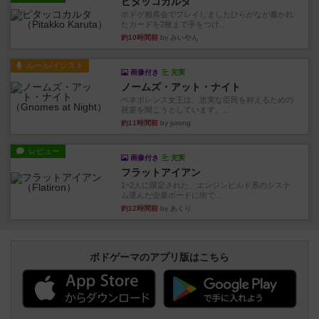
ピタッコカルタ
ボドゲ相席会でプレイしましたひらがなが書かれ
たカードを2枚まで手をつけ...
約10時間前
by みいやん
ルール/インスト
画像付き
充実
ノームズ・アット・ナイト
ベネボレンス女王は、忠実な臣民を称えるための
祝宴を開こうとしています。...
約11時間前
by jurong
レビュー
画像付き
充実
フラットアイアン
1~2人に限定された、エンジンビルド系のシステ
ム選んだ企業ボードに街で...
約12時間前
by あくり
ボドゲーマのアプリ版はこちら