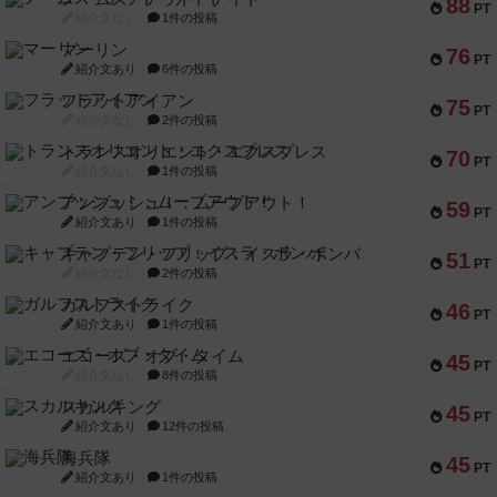
88
PT
紹介文なし
1件の投稿
マーリン
76
PT
紹介文あり
6件の投稿
フラットアイアン
75
PT
紹介文なし
2件の投稿
トランスオリエント・エクスプレス
70
PT
紹介文なし
1件の投稿
アンブッシュ！：ムーブアウト！
59
PT
紹介文あり
1件の投稿
キャプテン・フリップ：イスラ・ボンバ
51
PT
紹介文なし
2件の投稿
ガルフストライク
46
PT
紹介文あり
1件の投稿
エコーズ・オブ・タイム
45
PT
紹介文なし
8件の投稿
スカルキング
45
PT
紹介文あり
12件の投稿
海兵隊
45
PT
紹介文あり
1件の投稿