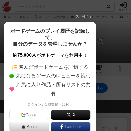
ログイン
閉じる
ボドゲーマTOP
ボードゲームの検索
ブラック・ローズ・ウォーズ
リプ
ボードゲームのプレイ履歴を記録し
て、
ブラック・ローズ・ウォーズ
自分のデータを管理しませんか？
0件のリプレイ日記
約75,000人
がボドゲーマを利用中！
遊んだボードゲームを記録する
2
3
トップ
画像
動画
レビュー
カフェ
気になるゲームのレビューを読む
お気に入り作品・所有リストの共
ブラック・ローズ・ウォーズのトップに戻る
有
ログイン / 会員登録（10秒）
会員の新しい投稿
Google
X
戦略やコツ
ニューオールド
Apple
Facebook
ゲーム終了時に、「オールドカードとニューカー